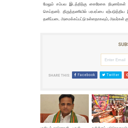
மேலும் சம்பவ இடத்திற்கு கைரேகை நிபுணர்கள
செய்தனர். திருத்தணியில் பரபரப்பை ஏற்படுத்தி
தனிப்படை அமைக்கப்பட்டு உள்ளதாகவும், அவர்கள் க
SUB
Facebook
Twitter
SHARE THIS: