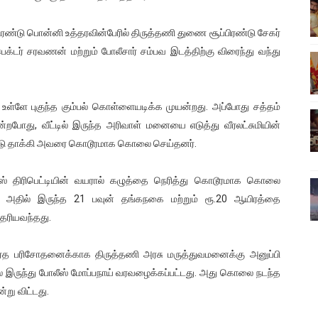
்பு (படங்கள், விடியோ)
ிரண்டு பொன்னி உத்தரவின்பேரில் திருத்தணி துணை சூப்பிரண்டு சேகர்
ொதுச் சபை கூட்டத்தில் இன்று உரை
பெக்டர் சரவணன் மற்றும் போலீசார் சம்பவ இடத்திற்கு விரைந்து வந்து
வீடியோ)
ு உள்ளே புகுந்த கும்பல் கொள்ளையடிக்க முயன்றது. அப்போது சத்தம்
்திலே அதிக காலெக்ஷன் செய்த திரைப்படம் ! எங்கு தெரியுமா?
ுயன்றபோது, வீட்டில் இருந்த அரிவாள் மனையை எடுத்து வீரலட்சுமியின்
கொண்டு தாக்கி அவரை கொடூரமாக கொலை செய்தனர்.
ை!
ஸ் திரிபெட்டியின் வயரால் கழுத்தை நெரித்து கொடூரமாக கொலை
ு அதில் இருந்த 21 பவுன் தங்கநகை மற்றும் ரூ.20 ஆயிரத்தை
தெரியவந்தது.
ரேத பரிசோதனைக்காக திருத்தணி அரசு மருத்துவமனைக்கு அனுப்பி
் இருந்து போலீஸ் மோப்பநாய் வரவழைக்கப்பட்டது. அது கொலை நடந்த
்று விட்டது.