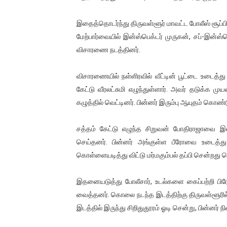
இளையராஜா – கமல் அவசர சந்திப
இதைத்தொடர்ந்து திருவள்ளூர் மாவட்ட போலீஸ் சூப்ப
ஜனாதிபதி ஐக்கிய நாடுகளின் ப
மேற்பார்வையில் இன்ஸ்பெக்டர் முருகன், சப்-இன்ஸ்
விசாரணை நடத்தினர்.
32 CM விநோத கன்றுக்குட்டி! (
விசாரணையில் நள்ளிரவில் வீட்டின் பூட்டை உடைத்த
வலிமை தான் அஜித் திரைப்பயணத
கேட்டு வீரலட்சுமி எழுந்துள்ளார். அவர் தடுக்க ம
கழுத்தில் வெட்டினர். பின்னர் இரும்பு ஆயுதம் 
அல்வா கொடுக்கின்றது இலங்க
சத்தம் கேட்டு எழுந்த சிறுவன் போதிராஜாவை இ
செய்தனர். பின்னர் அங்குள்ள பீரோவை உடைத்த
கொள்ளையடித்து விட்டு மர்மகும்பல் தப்பி சென்றது 
இதனையடுத்து போலீசார், உடல்களை கைப்பற்றி பி
வைத்தனர். கொலை நடந்த இடத்திற்கு திருவள்ளூரில
இடத்தில் இருந்து சிறிதுதூரம் ஓடி சென்று, பின்னர் நின