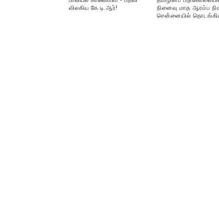
பாலியல் காணொளி - பதவி
தமிழினப் படுகொலையி
விலகிய கே.டி.ஆர்!
நினைவு மாத ஆரம்ப நிக
சென்னையில் தொடங்கி