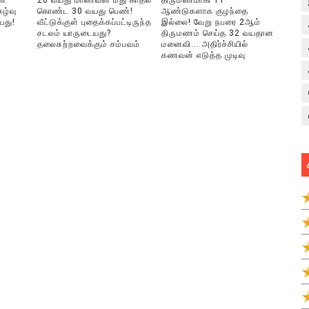
ன்
20 வயது மாணவன் மீது காதல்
திருமணமாகி 11
ழ்வு
கொண்ட 30 வயது பெண்!
ஆண்டுகளாக குழந்தை
யது!
வீட்டுக்குள் புதைக்கப்பட்டிருந்த
இல்லை! வேறு நபரை 2ஆம்
சடலம் யாருடையது?
திருமணம் செய்த 32 வயதான
தலைசுற்றவைக்கும் சம்பவம்
மனைவி... அதிர்ச்சியில்
கணவன் எடுத்த முடிவு