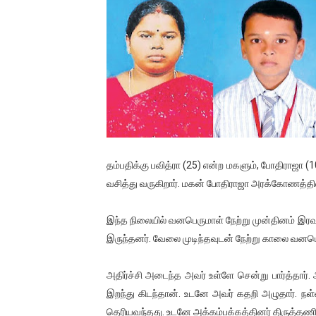
பாலச்சந்திரன் மற்றும் தன்னிடம
பிரிட்டனால் கடத்தப்படும் நிலை
வர்ராரு...வர்ராரு... அண்ணாத்த
கைது செய்யப்பட்ட இளைஞன் உயி
தடுப்பூசியை பெற்றுக் கொள்ளக்
தம்பதிக்கு பவித்ரா (25) என்ற மகளும், போதிராஜா 
சிறுமியை பாலியல் வன்கொடும
வசித்து வருகிறார். மகன் போதிராஜா அரக்கோணத்தில் உ
பிரபல நடிகை தூக்கிட்டு தற்க
இந்த நிலையில் வனபெருமாள் நேற்று முன்தினம் இரவு வ
இருந்தனர். வேலை முடிந்தவுடன் நேற்று காலை வனபெருமா
வடிவேலுவுக்கு நீதிமன்றம் விதித
தியாகதீபம் லெப்.கேணல் திலீபன
அதிர்ச்சி அடைந்த அவர் உள்ளே சென்று பார்த்தார். 
இறந்து கிடந்தான். உடனே அவர் கதறி அழுதார். நள்ள
ஐ.நா முன்றலில் சீரற்ற காலநிலைய
தெரியவந்தது. உடனே அக்கம்பக்கத்தினர் திருத்தணி