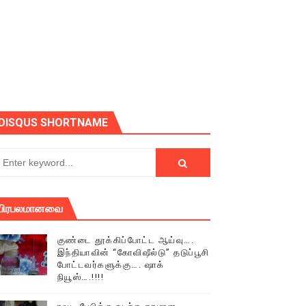
DISQUS SHORTNAME
பிரபலமானவை
குண்டை தூக்கிப்போட்ட ஆய்வு….
இந்தியாவின் “கோவிஷீல்டு” தடுப்பூசி
் (செய்தியும்,படங்களும்..)
போட்டவர்களுக்கு…. ஷாக்
நியூஸ்….!!!!
டத்தில் திரண்ட தமிழ்மக்கள்!!