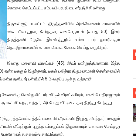
் படித்த மாணவர்கள் தொடர்பில் நாடாளுமன்றத்தில் பகிரங்க கேள்வி
கொலை செய்யப்பட்ட சம்பவம் பரபரப்பை ஏற்படுத்தி உள்ளது.
யில் இலங்கைத் தமிழ் குடும்பம்!! நடந்தது என்ன
திருவள்ளூர் மாவட்டம் திருத்தணியில் அரக்கோணம் சாலையில்
உள்ள பீ.டி.புதூரை சேர்ந்தவர் வனபெருமாள் (வயது 50). இவர்
 : ரஜினிக்காக இலங்கை பாடலாசிரியர் வெளியிட்ட...
திருத்தணி அருகே இச்சிபுத்தூரில் உள்ள டயர் தயாரிக்கும்
தொழிற்சாலையில் காவலாளியாக வேலை செய்து வருகிறார்.
ரிழப்பு - கொதித்தெழுந்த பிரதேசவாசிகள்!
 கூடிய இடங்கள்...
இவரது மனைவி வீரலட்சுமி (45). இவர் மாற்றுத்திறனாளி. இந்த
(10) என்ற மகனும் இருந்தனர். மகள் பவித்ரா திருமணமாகி சென்னையில்
ை செய்த முதியவருக்கு வழங்கப்பட்ட தண்டனை
ள்ள தனியார் பள்ளியில் 5-ம் வகுப்பு படித்து வந்தான்.
ொலை!
ேலைக்கு சென்றுவிட்டார். வீட்டில் வீரலட்சுமியும், மகன் போதிராஜாவும்
ள் வீட்டிற்கு வந்தார். அப்போது வீட்டின் கதவு திறந்து கிடந்தது.
்துள்ள அதிரடி உத்தரவு!
், கேணல் சங்கர் ஆகியோரின் நினைவெழுச்சி நாள் - 26.09.2021 சுவிஸ
அங்கு ரத்தவெள்ளத்தில் மனைவி வீரலட்சுமி இறந்து கிடந்தார். மகனும்
ிரவில் வீட்டிற்குள் புகுந்த மர்மகும்பல் இருவரையும் கொலை செய்தது
ிலும் தமிழின அழிப்பிற்கு நீதி கேட்டு நடைபெற்ற கவனயீர்ப்புப் போராட்
 போலீசாருக்கு தகவல் தெரிவித்தனர்.