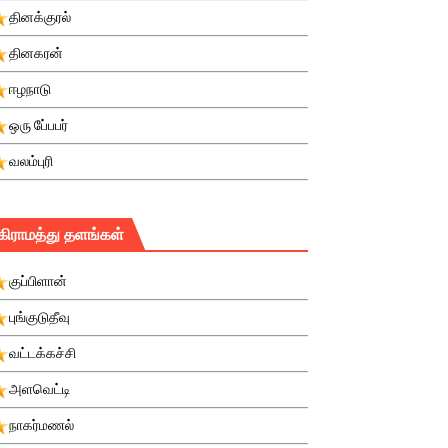
தினக்குரல்
தினகரன்
ஈழநாடு
ஒரு பே்பபர்
வலம்புரி
கிராமத்து தளங்கள்
குப்பிளான்
புங்குடுதீவு
வட்டக்கச்சி
அளவெட்டி
நாகர்மணல்