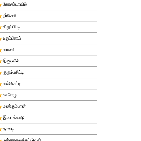
கோண்டாவில்
நீர்வேலி
சிறுப்பிட்டி
உரும்பிராய்
வரணி
இணுவில்
குரும்பசிட்டி
வல்வெட்டி
ஊரெழு
மண்கும்பான்
இடைக்காடு
தாவடி
புன்னாலைக்கட்டுவன்