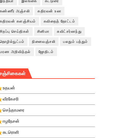
இந்தியா
இலங்கை
கட்டுரை
கண்ணீர் அஞ்சலி
கதிரவன் உலா
கதிரவன் களஞ்சியம்
கவிதைத் தோட்டம்
சிறப்பு செய்திகள்
சினிமா
சுவிட்சர்லாந்து
தொழில்நுட்பம்
நினைவஞ்சலி
பலதும் பத்தும்
மரண அறிவித்தல்
ஜோதிடம்
சஞ்சிகைகள்
உதயன்
வீரகேசரி
செந்தாமரை
ஈழநேசன்
சுடரொளி