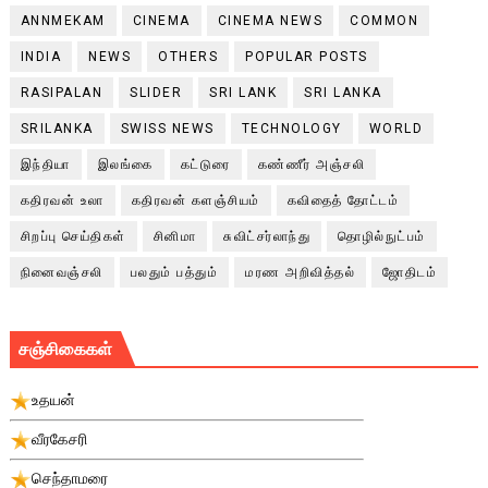
ANNMEKAM
CINEMA
CINEMA NEWS
COMMON
INDIA
NEWS
OTHERS
POPULAR POSTS
RASIPALAN
SLIDER
SRI LANK
SRI LANKA
SRILANKA
SWISS NEWS
TECHNOLOGY
WORLD
இந்தியா
இலங்கை
கட்டுரை
கண்ணீர் அஞ்சலி
கதிரவன் உலா
கதிரவன் களஞ்சியம்
கவிதைத் தோட்டம்
சிறப்பு செய்திகள்
சினிமா
சுவிட்சர்லாந்து
தொழில்நுட்பம்
நினைவஞ்சலி
பலதும் பத்தும்
மரண அறிவித்தல்
ஜோதிடம்
சஞ்சிகைகள்
உதயன்
வீரகேசரி
செந்தாமரை