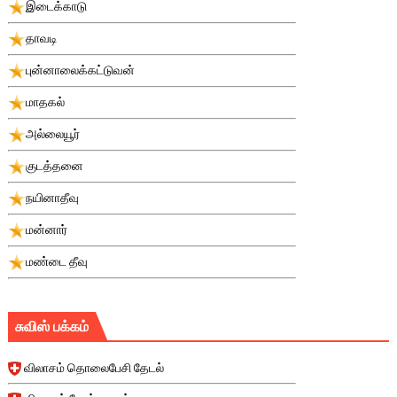
இடைக்காடு
தாவடி
புன்னாலைக்கட்டுவன்
மாதகல்
அல்லையூர்
குடத்தனை
நயினாதீவு
மன்னார்
மண்டை தீவு
சுவிஸ் பக்கம்
விலாசம் தொலைபேசி தேடல்