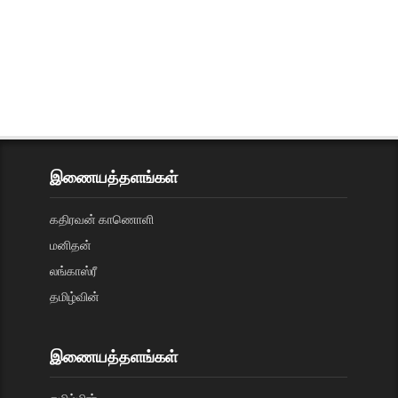
இணையத்தளங்கள்
கதிரவன் காணொளி
மனிதன்
லங்காஸ்ரீ
தமிழ்வின்
இணையத்தளங்கள்