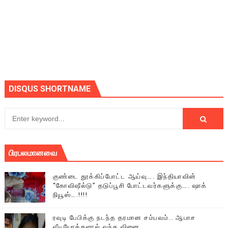
DISQUS SHORTNAME
பிரபலமானவை
குண்டை தூக்கிப்போட்ட ஆய்வு…. இந்தியாவின்
“கோவிஷீல்டு” தடுப்பூசி போட்டவர்களுக்கு…. ஷாக்
நியூஸ்….!!!!
ரவுடி பேபிக்கு நடந்த தரமான சம்பவம்.. ஆபாச
வீடியோக்களால் வந்த வினை