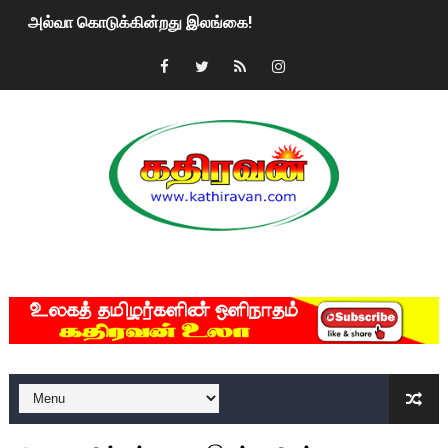
அல்வா கொடுக்கின்றது இலங்கை!
2ஆம் நாள் உக்ரைன் யுத்தம்!! எங்களைத் தனிமையில் விட்டுவிட்டுன
கதிரவன் வாசகர்களுக்கு இனிய பொங்கல் புத்தாண்டு நல்வாழ்த்
மகிந்த ராஜபக்சே பதவி விலக திட்டம்?
ரவுடி பேபிக்கு நடந்த தரமான சம்பவம்.. ஆபாச வீடியோக்களால் வ
காணாமல் போகும் பிள்ளையார்கள்!
MKRdezign
குண்டை தூக்கிப்போட்ட ஆய்வு…. இந்தியாவின் “கோவிஷீல்டு” தடுப
யாழில் தமிழின தலைவர் பிரபாகரனின் பிறந்தநாளை கொண்டாடிய
ஏர்போர்ட்டில் உதைத்த நபர் யார், என்ன நடந்தது?: உண்மையை ச
சீனா இலங்கையிடம் 8 மில்லியன் அமெரிக்க டொலர் நட்டஈடு கோர