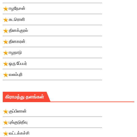
ஈழநேசன்
சுடரொளி
தினக்குரல்
தினகரன்
ஈழநாடு
ஒரு பே்பபர்
வலம்புரி
கிராமத்து தளங்கள்
குப்பிளான்
புங்குடுதீவு
வட்டக்கச்சி