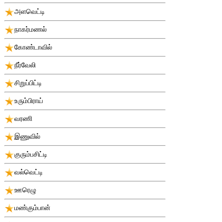
அளவெட்டி
நாகர்மணல்
கோண்டாவில்
நீர்வேலி
சிறுப்பிட்டி
உரும்பிராய்
வரணி
இணுவில்
குரும்பசிட்டி
வல்வெட்டி
ஊரெழு
மண்கும்பான்