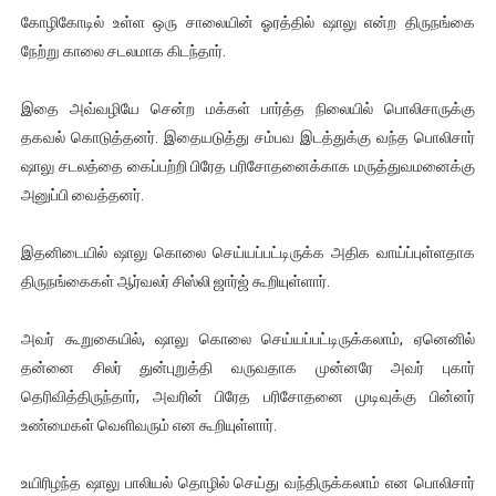
கோழிகோடில் உள்ள ஒரு சாலையின் ஓரத்தில் ஷாலு என்ற திருநங்கை
ஐ.நா முன்றலில் சீரற்ற காலநிலையிலும் தமிழின அழிப்பிற்கு நீதி க
நேற்று காலை சடலமாக கிடந்தார்.
இளையராஜா – கமல் அவசர சந்திப்பு (படங்கள், விடியோ)
இதை அவ்வழியே சென்ற மக்கள் பார்த்த நிலையில் பொலிசாருக்கு
ஜனாதிபதி ஐக்கிய நாடுகளின் பொதுச் சபை கூட்டத்தில் இன்று 
தகவல் கொடுத்தனர். இதையடுத்து சம்பவ இடத்துக்கு வந்த பொலிசார்
ஷாலு சடலத்தை கைப்பற்றி பிரேத பரிசோதனைக்காக மருத்துவமனைக்கு
32 CM விநோத கன்றுக்குட்டி! (வீடியோ)
அனுப்பி வைத்தனர்.
வலிமை தான் அஜித் திரைப்பயணத்திலே அதிக காலெக்ஷன் செய்த த
இதனிடையில் ஷாலு கொலை செய்யப்பட்டிருக்க அதிக வாய்ப்புள்ளதாக
திருநங்கைகள் ஆர்வலர் சிஸ்லி ஜார்ஜ் கூறியுள்ளார்.
அவர் கூறுகையில், ஷாலு கொலை செய்யப்பட்டிருக்கலாம், ஏனெனில்
தன்னை சிலர் துன்புறுத்தி வருவதாக முன்னரே அவர் புகார்
தெரிவித்திருந்தார், அவரின் பிரேத பரிசோதனை முடிவுக்கு பின்னர்
உண்மைகள் வெளிவரும் என கூறியுள்ளார்.
உயிரிழந்த ஷாலு பாலியல் தொழில் செய்து வந்திருக்கலாம் என பொலிசார்