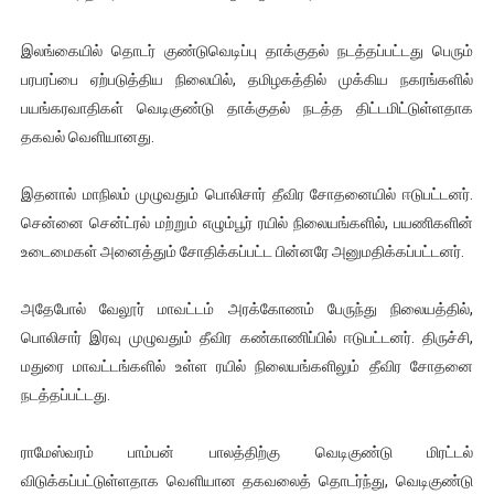
ஐ.நா முன்றலில் சீரற்ற காலநிலையிலும் தமிழின அழிப்பிற்கு நீதி க
இலங்கையில் தொடர் குண்டுவெடிப்பு தாக்குதல் நடத்தப்பட்டது பெரும்
இளையராஜா – கமல் அவசர சந்திப்பு (படங்கள், விடியோ)
பரபரப்பை ஏற்படுத்திய நிலையில், தமிழகத்தில் முக்கிய நகரங்களில்
பயங்கரவாதிகள் வெடிகுண்டு தாக்குதல் நடத்த திட்டமிட்டுள்ளதாக
ஜனாதிபதி ஐக்கிய நாடுகளின் பொதுச் சபை கூட்டத்தில் இன்று 
தகவல் வெளியானது.
32 CM விநோத கன்றுக்குட்டி! (வீடியோ)
இதனால் மாநிலம் முழுவதும் பொலிசார் தீவிர சோதனையில் ஈடுபட்டனர்.
சென்னை சென்ட்ரல் மற்றும் எழும்பூர் ரயில் நிலையங்களில், பயணிகளின்
வலிமை தான் அஜித் திரைப்பயணத்திலே அதிக காலெக்ஷன் செய்த த
உடைமைகள் அனைத்தும் சோதிக்கப்பட்ட பின்னரே அனுமதிக்கப்பட்டனர்.
அல்வா கொடுக்கின்றது இலங்கை!
அதேபோல் வேலூர் மாவட்டம் அரக்கோணம் பேருந்து நிலையத்தில்,
பொலிசார் இரவு முழுவதும் தீவிர கண்காணிப்பில் ஈடுபட்டனர். திருச்சி,
மதுரை மாவட்டங்களில் உள்ள ரயில் நிலையங்களிலும் தீவிர சோதனை
நடத்தப்பட்டது.
ராமேஸ்வரம் பாம்பன் பாலத்திற்கு வெடிகுண்டு மிரட்டல்
விடுக்கப்பட்டுள்ளதாக வெளியான தகவலைத் தொடர்ந்து, வெடிகுண்டு