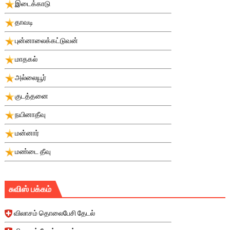
இடைக்காடு
தாவடி
புன்னாலைக்கட்டுவன்
மாதகல்
அல்லையூர்
குடத்தனை
நயினாதீவு
மன்னார்
மண்டை தீவு
சுவிஸ் பக்கம்
விலாசம் தொலைபேசி தேடல்