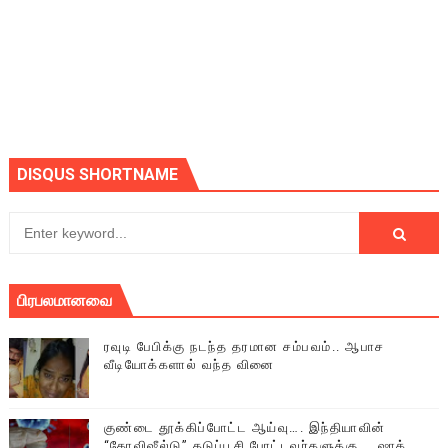
DISQUS SHORTNAME
பிரபலமானவை
ரவுடி பேபிக்கு நடந்த தரமான சம்பவம்.. ஆபாச
வீடியோக்களால் வந்த வினை
குண்டை தூக்கிப்போட்ட ஆய்வு…. இந்தியாவின்
“கோவிஷீல்டு” தடுப்பூசி போட்டவர்களுக்கு…. ஷாக்