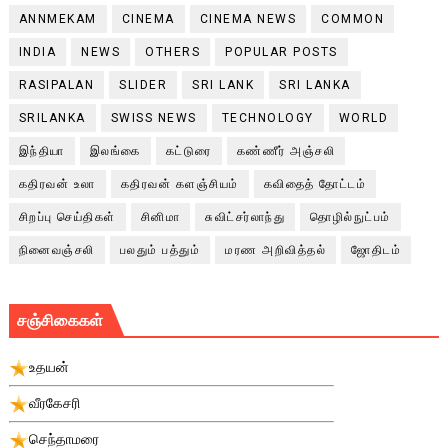
ANNMEKAM
CINEMA
CINEMA NEWS
COMMON
INDIA
NEWS
OTHERS
POPULAR POSTS
RASIPALAN
SLIDER
SRI LANK
SRI LANKA
SRILANKA
SWISS NEWS
TECHNOLOGY
WORLD
இந்தியா
இலங்கை
கட்டுரை
கண்ணீர் அஞ்சலி
கதிரவன் உலா
கதிரவன் களஞ்சியம்
கவிதைத் தோட்டம்
சிறப்பு செய்திகள்
சினிமா
சுவிட்சர்லாந்து
தொழில்நுட்பம்
நினைவஞ்சலி
பலதும் பத்தும்
மரண அறிவித்தல்
ஜோதிடம்
சஞ்சிகைகள்
உதயன்
வீரகேசரி
செந்தாமரை