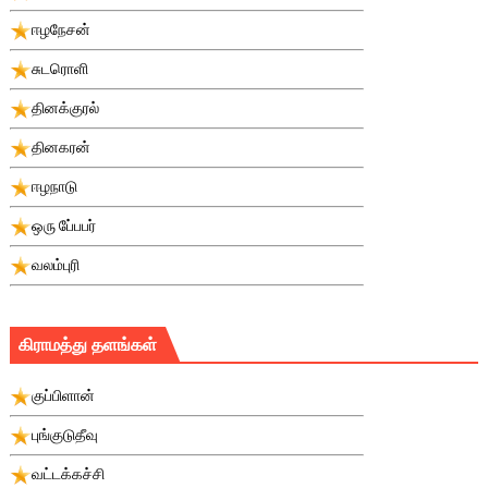
ஈழநேசன்
சுடரொளி
தினக்குரல்
தினகரன்
ஈழநாடு
ஒரு பே்பபர்
வலம்புரி
கிராமத்து தளங்கள்
குப்பிளான்
புங்குடுதீவு
வட்டக்கச்சி