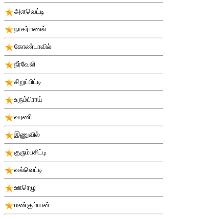
அளவெட்டி
நாகர்மணல்
கோண்டாவில்
நீர்வேலி
சிறுப்பிட்டி
உரும்பிராய்
வரணி
இணுவில்
குரும்பசிட்டி
வல்வெட்டி
ஊரெழு
மண்கும்பான்