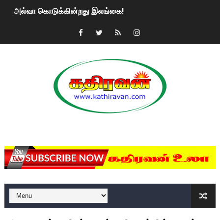
அல்வா கொடுக்கின்றது இலங்கை!
2ஆம் நாள் உக்ரைன் யுத்தம்!! எங்களைத் தனிமையில் விட்டுவிட்டுன
கதிரவன் வாசகர்களுக்கு இனிய பொங்கல் புத்தாண்டு நல்வாழ்த்
மகிந்த ராஜபக்சே பதவி விலக திட்டம்?
ரவுடி பேபிக்கு நடந்த தரமான சம்பவம்.. ஆபாச வீடியோக்களால் வ
காணாமல் போகும் பிள்ளையார்கள்!
MKRdezign
குண்டை தூக்கிப்போட்ட ஆய்வு…. இந்தியாவின் “கோவிஷீல்டு” தடுப
யாழில் தமிழின தலைவர் பிரபாகரனின் பிறந்தநாளை கொண்டாடிய
ஏர்போர்ட்டில் உதைத்த நபர் யார், என்ன நடந்தது?: உண்மையை ச
சீனா இலங்கையிடம் 8 மில்லியன் அமெரிக்க டொலர் நட்டஈடு கோர