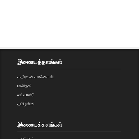
இணையத்தளங்கள்
கதிரவன் காணொளி
மனிதன்
லங்காஸ்ரீ
தமிழ்வின்
இணையத்தளங்கள்