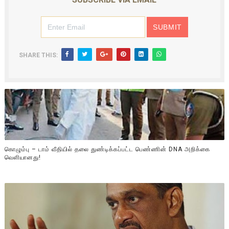
SHARE THIS:
கொழும்பு – டாம் வீதியில் தலை துண்டிக்கப்பட்ட பெண்ணின் DNA அறிக்கை
வௌியானது!