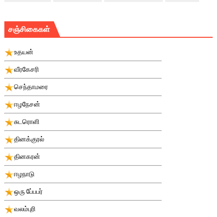
சஞ்சிகைகள்
உதயன்
வீரகேசரி
செந்தாமரை
ஈழநேசன்
சுடரொளி
தினக்குரல்
தினகரன்
ஈழநாடு
ஒரு பே்பபர்
வலம்புரி