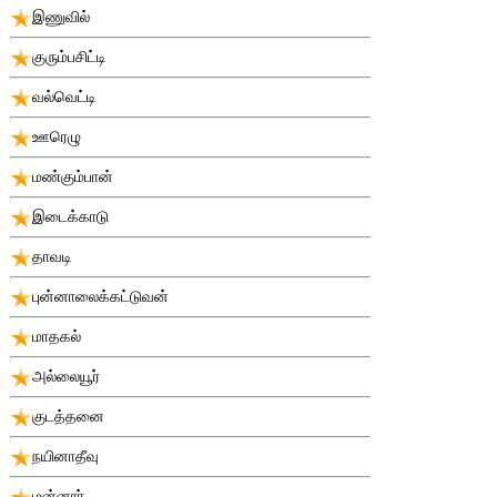
இணுவில்
குரும்பசிட்டி
வல்வெட்டி
ஊரெழு
மண்கும்பான்
இடைக்காடு
தாவடி
புன்னாலைக்கட்டுவன்
மாதகல்
அல்லையூர்
குடத்தனை
நயினாதீவு
மன்னார்