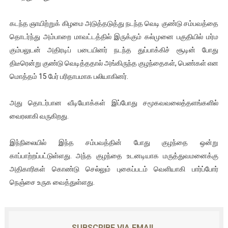
இளையராஜா – கமல் அவசர சந்திப்பு (படங்கள், விடியோ)
கடந்த ஞாயிற்றுக் கிழமை அடுத்தடுத்து நடந்த வெடி குண்டு சம்பவத்தை
ஜனாதிபதி ஐக்கிய நாடுகளின் பொதுச் சபை கூட்டத்தில் இன்று 
தொடர்ந்து அம்பாறை மாவட்டத்தில் இருக்கும் கல்முனை பகுதியில் மர்ம
கும்பலுடன் அதிரடிப் படையினர் நடந்த துப்பாக்கிச் சூடின் போது
32 CM விநோத கன்றுக்குட்டி! (வீடியோ)
திடீரென்று குண்டு வெடித்ததால் அங்கிருந்த குழந்தைகள், பெண்கள் என
மொத்தம் 15 பேர் பரிதாபமாக பலியாகினர்.
வலிமை தான் அஜித் திரைப்பயணத்திலே அதிக காலெக்ஷன் செய்த த
அது தொடர்பான வீடியோக்கள் இப்போது சமூகவவலைத்தளங்களில்
அல்வா கொடுக்கின்றது இலங்கை!
வைரலாகி வருகிறது.
இந்நிலையில் இந்த சம்பவத்தின் போது குழந்தை ஒன்று
காப்பாற்றப்பட்டுள்ளது. அந்த குழந்தை உடனடியாக மருத்துவமனைக்கு
அதிகாரிகள் கொண்டு செல்லும் புகைப்படம் வெளியாகி பார்ப்போர்
நெஞ்சை உருக வைத்துள்ளது.
SUBSCRIBE VIA EMAIL