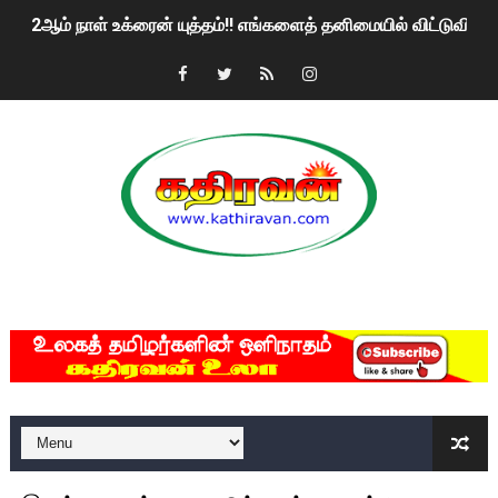
2ஆம் நாள் உக்ரைன் யுத்தம்!! எங்களைத் தனிமையில் விட்டுவிட்டுன
கதிரவன் வாசகர்களுக்கு இனிய பொங்கல் புத்தாண்டு நல்வாழ்த்
மகிந்த ராஜபக்சே பதவி விலக திட்டம்?
ரவுடி பேபிக்கு நடந்த தரமான சம்பவம்.. ஆபாச வீடியோக்களால் வ
காணாமல் போகும் பிள்ளையார்கள்!
குண்டை தூக்கிப்போட்ட ஆய்வு…. இந்தியாவின் “கோவிஷீல்டு” தடுப
MKRdezign
யாழில் தமிழின தலைவர் பிரபாகரனின் பிறந்தநாளை கொண்டாடிய
ஏர்போர்ட்டில் உதைத்த நபர் யார், என்ன நடந்தது?: உண்மையை ச
சீனா இலங்கையிடம் 8 மில்லியன் அமெரிக்க டொலர் நட்டஈடு கோர
01/11/2021 Scotland ல் நடைபெறும் கண்டனப் போராட்டத்திற