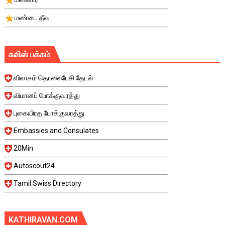
மண்டை தீவு
சுவிஸ் பக்கம்
விலாசம் தொலைபேசி தேடல்
விமானப் போக்குவரத்து
புகையிரத போக்குவரத்து
Embassies and Consulates
20Min
Autoscout24
Tamil Swiss Directory
KATHIRAVAN.COM