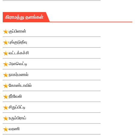
கிராமத்து தளங்கள்
குப்பிளான்
புங்குடுதீவு
வட்டக்கச்சி
அளவெட்டி
நாகர்மணல்
கோண்டாவில்
நீர்வேலி
சிறுப்பிட்டி
உரும்பிராய்
வரணி