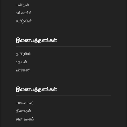
மனிதன்
லங்காஸ்ரீ
தமிழ்வின்
இணையத்தளங்கள்
தமிழ்மிரர்
உதயன்
வீரகேசரி
இணையத்தளங்கள்
மாலை மலர்
தினகரன்
சினி உலகம்