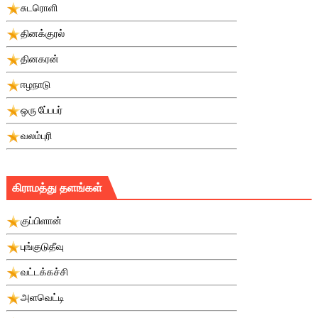
சுடரொளி
தினக்குரல்
தினகரன்
ஈழநாடு
ஒரு பே்பபர்
வலம்புரி
கிராமத்து தளங்கள்
குப்பிளான்
புங்குடுதீவு
வட்டக்கச்சி
அளவெட்டி