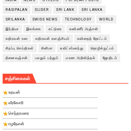
RASIPALAN
SLIDER
SRI LANK
SRI LANKA
SRILANKA
SWISS NEWS
TECHNOLOGY
WORLD
இந்தியா
இலங்கை
கட்டுரை
கண்ணீர் அஞ்சலி
கதிரவன் உலா
கதிரவன் களஞ்சியம்
கவிதைத் தோட்டம்
சிறப்பு செய்திகள்
சினிமா
சுவிட்சர்லாந்து
தொழில்நுட்பம்
நினைவஞ்சலி
பலதும் பத்தும்
மரண அறிவித்தல்
ஜோதிடம்
சஞ்சிகைகள்
உதயன்
வீரகேசரி
செந்தாமரை
ஈழநேசன்