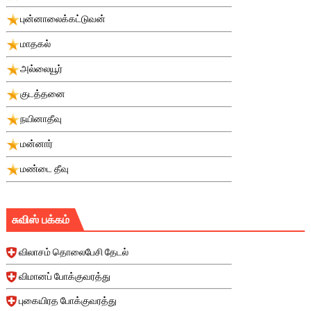
புன்னாலைக்கட்டுவன்
மாதகல்
அல்லையூர்
குடத்தனை
நயினாதீவு
மன்னார்
மண்டை தீவு
சுவிஸ் பக்கம்
விலாசம் தொலைபேசி தேடல்
விமானப் போக்குவரத்து
புகையிரத போக்குவரத்து