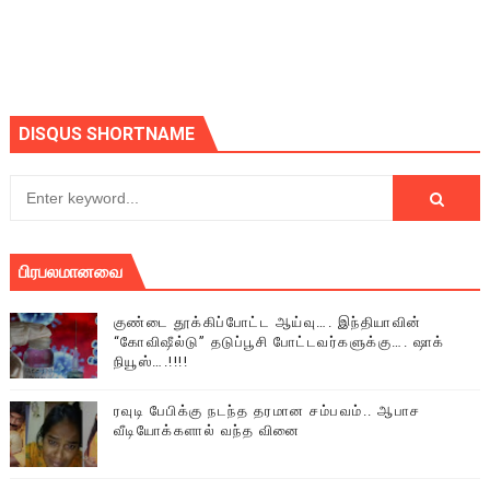
DISQUS SHORTNAME
பிரபலமானவை
குண்டை தூக்கிப்போட்ட ஆய்வு…. இந்தியாவின்
“கோவிஷீல்டு” தடுப்பூசி போட்டவர்களுக்கு…. ஷாக்
நியூஸ்….!!!!
ரவுடி பேபிக்கு நடந்த தரமான சம்பவம்.. ஆபாச
வீடியோக்களால் வந்த வினை