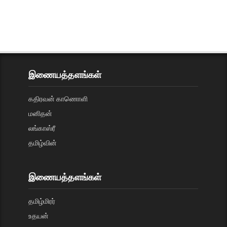
இணையத்தளங்கள்
கதிரவன் காணொளி
மனிதன்
லங்காஸ்ரீ
தமிழ்வின்
இணையத்தளங்கள்
தமிழ்மிரர்
உதயன்