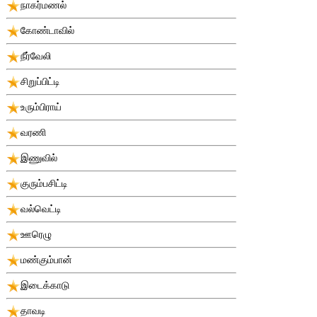
நாகர்மணல்
கோண்டாவில்
நீர்வேலி
சிறுப்பிட்டி
உரும்பிராய்
வரணி
இணுவில்
குரும்பசிட்டி
வல்வெட்டி
ஊரெழு
மண்கும்பான்
இடைக்காடு
தாவடி