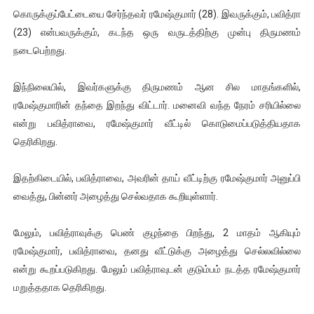
கொருக்குப்பேட்டையை சேர்ந்தவர் ரமேஷ்குமார் (28). இவருக்கும், பவித்ரா
இளையராஜா – கமல் அவசர சந்திப்பு (படங்கள், விடியோ)
(23) என்பவருக்கும், கடந்த ஒரு வருடத்திற்கு முன்பு திருமணம்
ஜனாதிபதி ஐக்கிய நாடுகளின் பொதுச் சபை கூட்டத்தில் இன்று 
நடைபெற்றது.
32 CM விநோத கன்றுக்குட்டி! (வீடியோ)
இந்நிலையில், இவர்களுக்கு திருமணம் ஆன சில மாதங்களில்,
ரமேஷ்குமாரின் தந்தை இறந்து விட்டார். மனைவி வந்த நேரம் சரியில்லை
வலிமை தான் அஜித் திரைப்பயணத்திலே அதிக காலெக்ஷன் செய்த த
என்று பவித்ராவை, ரமேஷ்குமார் வீட்டில் கொடுமைப்படுத்தியதாக
தெரிகிறது.
அல்வா கொடுக்கின்றது இலங்கை!
இதற்கிடையில், பவித்ராவை, அவரின் தாய் வீட்டிற்கு ரமேஷ்குமார் அனுப்பி
வைத்து, பின்னர் அழைத்து செல்வதாக கூறியுள்ளார்.
மேலும், பவித்ராவுக்கு பெண் குழந்தை பிறந்து, 2 மாதம் ஆகியும்
ரமேஷ்குமார், பவித்ராவை, தனது வீட்டுக்கு அழைத்து செல்லவில்லை
என்று கூறப்படுகிறது. மேலும் பவித்ராவுடன் குடும்பம் நடத்த ரமேஷ்குமார்
மறுத்ததாக தெரிகிறது.