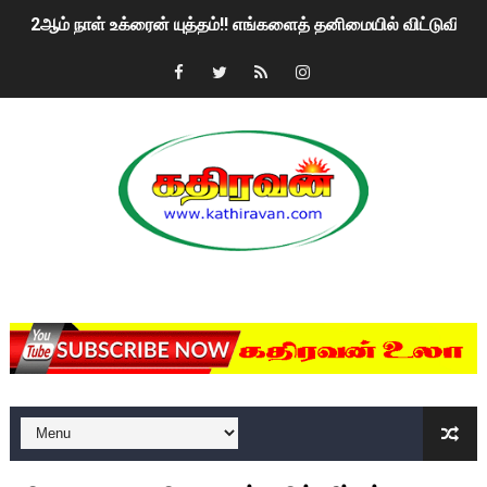
2ஆம் நாள் உக்ரைன் யுத்தம்!! எங்களைத் தனிமையில் விட்டுவிட்டுன
கதிரவன் வாசகர்களுக்கு இனிய பொங்கல் புத்தாண்டு நல்வாழ்த்
மகிந்த ராஜபக்சே பதவி விலக திட்டம்?
ரவுடி பேபிக்கு நடந்த தரமான சம்பவம்.. ஆபாச வீடியோக்களால் வ
காணாமல் போகும் பிள்ளையார்கள்!
குண்டை தூக்கிப்போட்ட ஆய்வு…. இந்தியாவின் “கோவிஷீல்டு” தடுப
MKRdezign
யாழில் தமிழின தலைவர் பிரபாகரனின் பிறந்தநாளை கொண்டாடிய
ஏர்போர்ட்டில் உதைத்த நபர் யார், என்ன நடந்தது?: உண்மையை ச
சீனா இலங்கையிடம் 8 மில்லியன் அமெரிக்க டொலர் நட்டஈடு கோர
01/11/2021 Scotland ல் நடைபெறும் கண்டனப் போராட்டத்திற