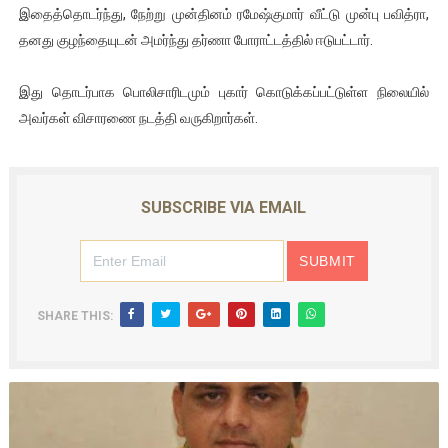
இதைத்தொடர்ந்து, நேற்று முன்தினம் ரமேஷ்குமார் வீட்டு முன்பு பவித்ரா,
தனது குழந்தையுடன் அமர்ந்து தர்ணா போராட்டத்தில் ஈடுபட்டார்.
இது தொடர்பாக பொலிசாரிடமும் புகார் கொடுக்கப்பட்டுள்ள நிலையில்
அவர்கள் விசாரணை நடத்தி வருகிறார்கள்.
SUBSCRIBE VIA EMAIL
SHARE THIS: