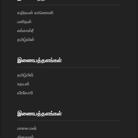
கதிரவன் காணொளி
மனிதன்
லங்காஸ்ரீ
தமிழ்வின்
இணையத்தளங்கள்
தமிழ்மிரர்
உதயன்
வீரகேசரி
இணையத்தளங்கள்
மாலை மலர்
தினகரன்