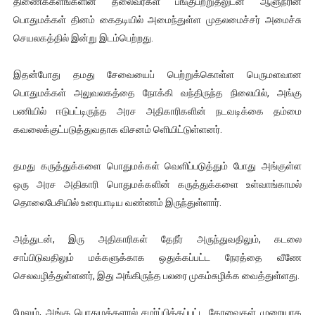
திணைக்களங்களின் தலைவர்கள் பங்குபற்றுதலுடன் ஆளுநரின்
ஐ.நா முன்றலில் சீரற்ற காலநிலையிலும் தமிழின அழிப்பிற்கு நீதி க
பொதுமக்கள் தினம் கைதடியில் அமைந்துள்ள முதலமைச்சர் அமைச்சு
செயலகத்தில் இன்று இடம்பெற்றது.
இளையராஜா – கமல் அவசர சந்திப்பு (படங்கள், விடியோ)
இதன்போது தமது சேவையைப் பெற்றுக்கொள்ள பெருமளவான
ஜனாதிபதி ஐக்கிய நாடுகளின் பொதுச் சபை கூட்டத்தில் இன்று 
பொதுமக்கள் அலுவலகத்தை நோக்கி வந்திருந்த நிலையில், அங்கு
பணியில் ஈடுபட்டிருந்த அரச அதிகாரிகளின் நடவடிக்கை தம்மை
32 CM விநோத கன்றுக்குட்டி! (வீடியோ)
கவலைக்குட்படுத்துவதாக விசனம் ளெியிட்டுள்ளனர்.
வலிமை தான் அஜித் திரைப்பயணத்திலே அதிக காலெக்ஷன் செய்த த
தமது கருத்துக்களை பொதுமக்கள் வெளிப்படுத்தும் போது அங்குள்ள
ஒரு அரச அதிகாரி பொதுமக்களின் கருத்துக்களை உள்வாங்காமல்
தொலைபேசியில் உரையாடிய வண்ணம் இருந்துள்ளார்.
அத்துடன், இரு அதிகாரிகள் தேநீர் அருந்துவதிலும், கடலை
சாப்பிடுவதிலும் மக்களுக்காக ஒதுக்கப்பட்ட நேரத்தை வீணே
செலவழித்துள்ளனர், இது அங்கிருந்த பலரை முகம்சுழிக்க வைத்துள்ளது.
மேலும், அங்கு பொதுமக்களால் சமர்ப்பிக்கப்பட்ட கோவைகள் முறையாக