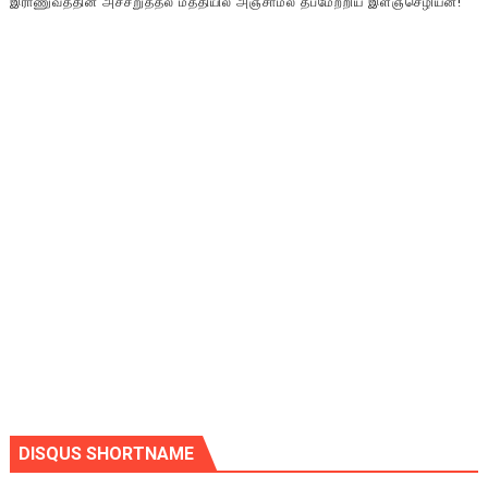
இராணுவத்தின் அச்சறுத்தல் மத்தியில் அஞ்சாமல் தீபமேற்றிய இளஞ்செழியன்!
DISQUS SHORTNAME