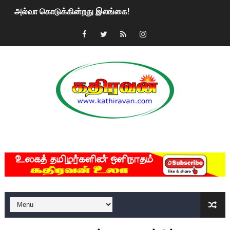
அல்வா கொடுக்கின்றது இலங்கை!
2ஆம் நாள் உக்ரைன் யுத்தம்!! எங்களைத் தனிமையில் விட்டுவிட்டுன
கதிரவன் வாசகர்களுக்கு இனிய பொங்கல் புத்தாண்டு நல்வாழ்த்
மகிந்த ராஜபக்சே பதவி விலக திட்டம்?
ரவுடி பேபிக்கு நடந்த தரமான சம்பவம்.. ஆபாச வீடியோக்களால் வ
காணாமல் போகும் பிள்ளையார்கள்!
MKRdezign
குண்டை தூக்கிப்போட்ட ஆய்வு…. இந்தியாவின் “கோவிஷீல்டு” தடுப
யாழில் தமிழின தலைவர் பிரபாகரனின் பிறந்தநாளை கொண்டாடிய
ஏர்போர்ட்டில் உதைத்த நபர் யார், என்ன நடந்தது?: உண்மையை ச
சீனா இலங்கையிடம் 8 மில்லியன் அமெரிக்க டொலர் நட்டஈடு கோர