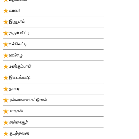
வரணி
இணுவில்
குரும்பசிட்டி
வல்வெட்டி
ஊரெழு
மண்கும்பான்
இடைக்காடு
தாவடி
புன்னாலைக்கட்டுவன்
மாதகல்
அல்லையூர்
குடத்தனை