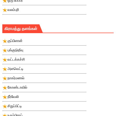
ஒரு பே்பபர்
வலம்புரி
கிராமத்து தளங்கள்
குப்பிளான்
புங்குடுதீவு
வட்டக்கச்சி
அளவெட்டி
நாகர்மணல்
கோண்டாவில்
நீர்வேலி
சிறுப்பிட்டி
உரும்பிராய்