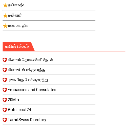
நயினாதீவு
மன்னார்
மண்டை தீவு
சுவிஸ் பக்கம்
விலாசம் தொலைபேசி தேடல்
விமானப் போக்குவரத்து
புகையிரத போக்குவரத்து
Embassies and Consulates
20Min
Autoscout24
Tamil Swiss Directory