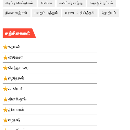
சிறப்பு செய்திகள்
சினிமா
சுவிட்சர்லாந்து
தொழில்நுட்பம்
நினைவஞ்சலி
பலதும் பத்தும்
மரண அறிவித்தல்
ஜோதிடம்
சஞ்சிகைகள்
உதயன்
வீரகேசரி
செந்தாமரை
ஈழநேசன்
சுடரொளி
தினக்குரல்
தினகரன்
ஈழநாடு