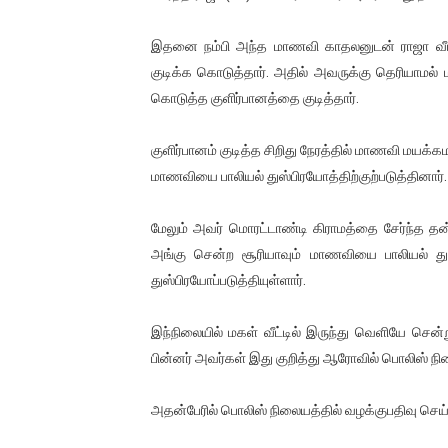
இளையராஜா – கமல் அவசர சந்திப
இதனை நம்பி அந்த மாணவி காதலனுடன் ராஜா வீட்டு
ஜனாதிபதி ஐக்கிய நாடுகளின் ப
குடிக்க கொடுத்தார். அதில் அவருக்கு தெரியாம
கொடுத்த குளிர்பானத்தை குடித்தார்.
32 CM விநோத கன்றுக்குட்டி! (
குளிர்பானம் குடித்த சிறிது நேரத்தில் மாணவி மயக்க
வலிமை தான் அஜித் திரைப்பயணத
மாணவியை பாலியல் துஸ்பிரயோத்திற்குற்படுத்தினார்.
அல்வா கொடுக்கின்றது இலங்க
மேலும் அவர் மொரட்டாண்டி கிராமத்தை சேர்ந்த த
அங்கு சென்ற சூரியாவும் மாணவியை பாலியல் துஸ
துஸ்பிரயோப்படுத்தியுள்ளார்.
இந்நிலையில் மகள் வீட்டில் இருந்து வெளியே சென்
பின்னர் அவர்கள் இது குறித்து ஆரோவில் பொலிஸ் நில
அதன்பேரில் பொலிஸ் நிலையத்தில் வழக்குபதிவு ச