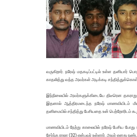
பாலச்சந்திரன் மற்றும் தன்னிடம
பிரிட்டனால் கடத்தப்படும் நிலை
வர்ராரு...வர்ராரு... அண்ணாத்த
கைது செய்யப்பட்ட இளைஞன் உயி
தடுப்பூசியை பெற்றுக் கொள்ளக்
வருகிறார். நரேஷ் மதகடிப்பட்டில் உள்ள தனியார் பொ
சிறுமியை பாலியல் வன்கொடும
காதலித்து வந்த அவர்கள் அடிக்கடி சந்தித்துக்கொள
பிரபல நடிகை தூக்கிட்டு தற்க
இந்நிலையில் அவர்களுக்கிடையே திடீரென தகராறு 
இதனால் ஆத்திரமடைந்த நரேஷ் மாணவியிடம் மீண்ட
வடிவேலுவுக்கு நீதிமன்றம் விதித
தனிமையில் சந்தித்து பேசியதை உன் பெற்றோரிடம் கூறு
தியாகதீபம் லெப்.கேணல் திலீபன
மாணவியிடம் நேற்று காலையில் நரேஷ் பேசிய போது உ
ஐ.நா முன்றலில் சீரற்ற காலநிலைய
சேர்ந்த ராஜா (32) என்பவர் உள்ளார். அவர் எனது நண்