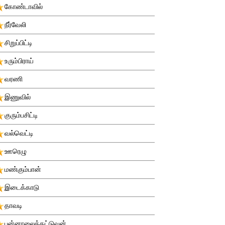
கோண்டாவில்
நீர்வேலி
சிறுப்பிட்டி
உரும்பிராய்
வரணி
இணுவில்
குரும்பசிட்டி
வல்வெட்டி
ஊரெழு
மண்கும்பான்
இடைக்காடு
தாவடி
புன்னாலைக்கட்டுவன்