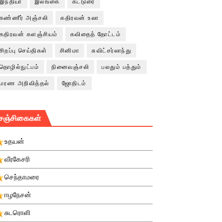
இந்தியா
இலங்கை
கட்டுரை
கண்ணீர் அஞ்சலி
கதிரவன் உலா
கதிரவன் களஞ்சியம்
கவிதைத் தோட்டம்
சிறப்பு செய்திகள்
சினிமா
சுவிட்சர்லாந்து
தொழில்நுட்பம்
நினைவஞ்சலி
பலதும் பத்தும்
மரண அறிவித்தல்
ஜோதிடம்
சஞ்சிகைகள்
உதயன்
வீரகேசரி
செந்தாமரை
ஈழநேசன்
சுடரொளி