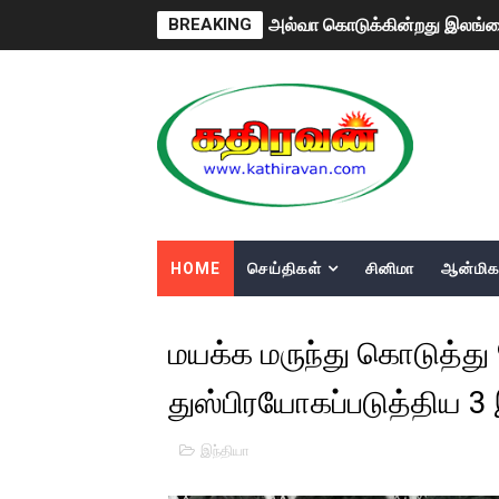
BREAKING
2ஆம் நாள் உக்ரைன் யுத்தம்!! எ
கதிரவன் வாசகர்களுக்கு இனிய 
மகிந்த ராஜபக்சே பதவி விலக தி
ரவுடி பேபிக்கு நடந்த தரமான ச
காணாமல் போகும் பிள்ளையார்க
HOME
செய்திகள்
சினிமா
ஆன்மிக
குண்டை தூக்கிப்போட்ட ஆய்வு…. 
யாழில் தமிழின தலைவர் பிரபா
மயக்க மருந்து கொடுத்து
ஏர்போர்ட்டில் உதைத்த நபர் ய
துஸ்பிரயோகப்படுத்திய 
சீனா இலங்கையிடம் 8 மில்லியன
இந்தியா
01/11/2021 Scotland ல் நடை