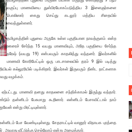
் படித்த மாணவர்கள் தொடர்பில் நாடாளுமன்றத்தில் பகிரங்க கேள்வி
வகுப்பு மாணவியை துஸ்பிரயோகப்படுத்திய 3 இளைஞர்களை
பொலிஸார் கைது செய்து கடலூர் மத்திய சிறையில்
யில் இலங்கைத் தமிழ் குடும்பம்!! நடந்தது என்ன
வைத்துள்ளனர்.
 : ரஜினிக்காக இலங்கை பாடலாசிரியர் வெளியிட்ட...
தமிழகத்தின் புதுவை அருகே உள்ள பகுதியான நாவற்குளம். என்ற
ஊரைச் சேர்ந்த 15 வயது மாணவியும், அதே பகுதியை சேர்ந்த
ரிழப்பு - கொதித்தெழுந்த பிரதேசவாசிகள்!
நரேஷ் (வயது 19) என்பவரும் காதலித்து வந்தனர். இவர்களில்
 கூடிய இடங்கள்...
மாணவி கோரிமேட்டில் ஒரு பாடசாலையில் தரம் 9 இல் படித்து
றியியல் கல்லூரியில் படிக்கிறார். இவர்கள் இருவரும் நீண்ட நாட்களாக
ை செய்த முதியவருக்கு வழங்கப்பட்ட தண்டனை
்வது வழக்கம்.
ொலை!
ஏற்பட்டது. மாணவி தனது காதலனை சந்திக்காமல் இருந்து வந்தார்.
ும் தன்னிடம் பேசுமாறு கூறினார். என்னிடம் பேசாவிட்டால் நாம்
்துள்ள அதிரடி உத்தரவு!
வேன் என்று மிரட்டியுள்ளார்.
், கேணல் சங்கர் ஆகியோரின் நினைவெழுச்சி நாள் - 26.09.2021 சுவிஸ
ன்னிடம் பேச வேண்டியுள்ளது. சேதராபட்டில் வானூர் விநாயக புரத்தை
ிலும் தமிழின அழிப்பிற்கு நீதி கேட்டு நடைபெற்ற கவனயீர்ப்புப் போராட்
பர் . அவரது வீட்டுக்கு செல்வோம் என்று அழைத்தார்.