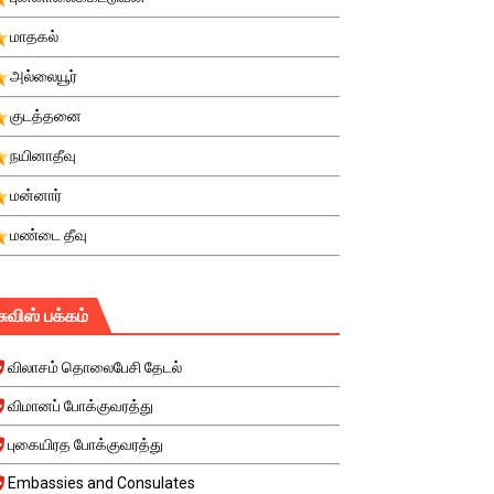
மாதகல்
அல்லையூர்
குடத்தனை
நயினாதீவு
மன்னார்
மண்டை தீவு
சுவிஸ் பக்கம்
விலாசம் தொலைபேசி தேடல்
விமானப் போக்குவரத்து
புகையிரத போக்குவரத்து
Embassies and Consulates