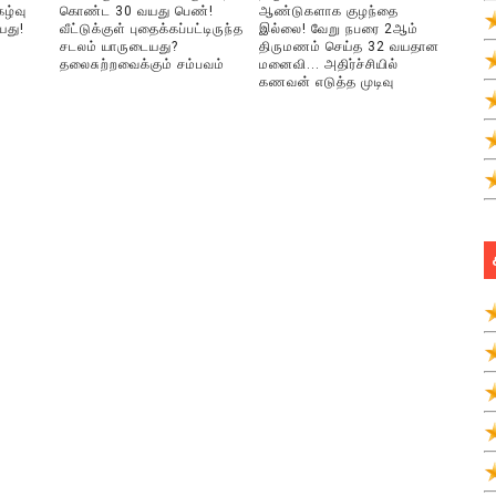
ழ்வு
கொண்ட 30 வயது பெண்!
ஆண்டுகளாக குழந்தை
யது!
வீட்டுக்குள் புதைக்கப்பட்டிருந்த
இல்லை! வேறு நபரை 2ஆம்
சடலம் யாருடையது?
திருமணம் செய்த 32 வயதான
தலைசுற்றவைக்கும் சம்பவம்
மனைவி... அதிர்ச்சியில்
கணவன் எடுத்த முடிவு