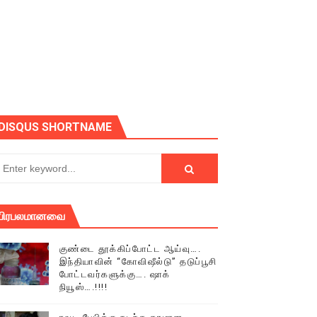
DISQUS SHORTNAME
பிரபலமானவை
குண்டை தூக்கிப்போட்ட ஆய்வு….
இந்தியாவின் “கோவிஷீல்டு” தடுப்பூசி
் (செய்தியும்,படங்களும்..)
போட்டவர்களுக்கு…. ஷாக்
நியூஸ்….!!!!
டத்தில் திரண்ட தமிழ்மக்கள்!!