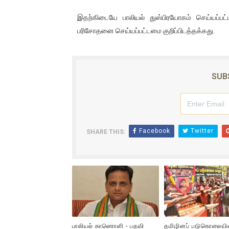
இதற்கிடையே பாலியல் துஸ்பிரயோகம் செய்யப்ப
பரிசோதனை செய்யப்பட்டமை குறிப்பிடத்தக்கது.
SUB
Facebook
Twitter
SHARE THIS:
பாலியல் காணொளி - பதவி
தமிழினப் படுகொலையி