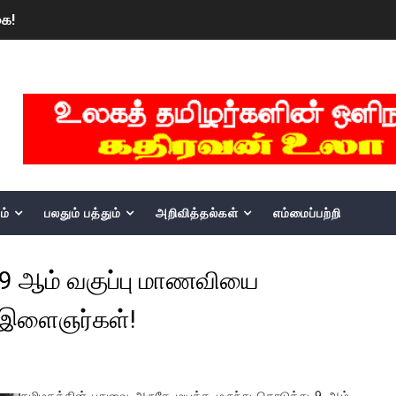
ங்களைத் தனிமையில் விட்டுவிட்டுனர்!!
பொங்கல் புத்தாண்டு நல்வாழ்த்துகள்
MKRdezign
ட்டம்?
ம்பவம்.. ஆபாச வீடியோக்களால் வந்த வினை
ள்!
ம்
பலதும் பத்தும்
அறிவித்தல்கள்
எம்மைப்பற்றி
இந்தியாவின் “கோவிஷீல்டு” தடுப்பூசி போட்டவர்களுக்கு…. ஷாக் நியூஸ
கரனின் பிறந்தநாளை கொண்டாடியுள்ளனர் பல்கலை மாணவர்கள்!
 9 ஆம் வகுப்பு மாணவியை
ார், என்ன நடந்தது?: உண்மையை சொன்ன விஜய் சேதுபதி
3 இளைஞர்கள்!
் அமெரிக்க டொலர் நட்டஈடு கோரியுள்ளது
பெறும் கண்டனப் போராட்டத்திற்கு கலந்துகொள்ளுமாறு அன்புரிமைய
தமிழகத்தின் புதுவை அருகே மயக்க மருந்து கொடுத்து 9 ஆம்