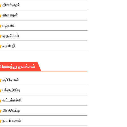
தினக்குரல்
தினகரன்
ஈழநாடு
ஒரு பே்பபர்
வலம்புரி
கிராமத்து தளங்கள்
குப்பிளான்
புங்குடுதீவு
வட்டக்கச்சி
அளவெட்டி
நாகர்மணல்