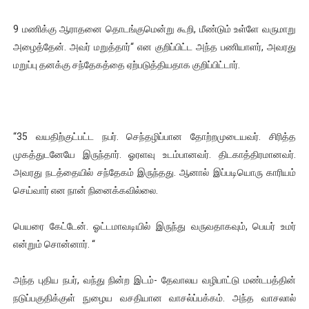
9 மணிக்கு ஆராதனை தொடங்குமென்று கூறி, மீண்டும் உள்ளே வருமாறு
அழைத்தேன். அவர் மறுத்தார்“ என குறிப்பிட்ட அந்த பணியாளர், அவரது
மறுப்பு தனக்கு சந்தேகத்தை ஏற்படுத்தியதாக குறிப்பிட்டார்.
“35 வயதிற்குட்பட்ட நபர். செந்தழிப்பான தோற்றமுடையவர். சிரித்த
முகத்துடனேயே இருந்தார். ஓரளவு உடம்பானவர். திடகாத்திரமானவர்.
அவரது நடத்தையில் சந்தேகம் இருந்தது. ஆனால் இப்படியொரு காரியம்
செய்வார் என நான் நினைக்கவில்லை.
பெயரை கேட்டேன். ஓட்டமாவடியில் இருந்து வருவதாகவும், பெயர் உமர்
என்றும் சொன்னார். “
அந்த புதிய நபர், வந்து நின்ற இடம்- தேவாலய வழிபாட்டு மண்டபத்தின்
நடுப்பகுதிக்குள் நுழைய வசதியான வாசல்ப்பக்கம். அந்த வாசலால்