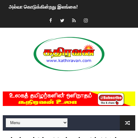
அல்வா கொடுக்கின்றது இலங்கை!
2ஆம் நாள் உக்ரைன் யுத்தம்!! எங்களைத் தனிமையில் விட்டுவிட்டுன
கதிரவன் வாசகர்களுக்கு இனிய பொங்கல் புத்தாண்டு நல்வாழ்த்
மகிந்த ராஜபக்சே பதவி விலக திட்டம்?
ரவுடி பேபிக்கு நடந்த தரமான சம்பவம்.. ஆபாச வீடியோக்களால் வ
காணாமல் போகும் பிள்ளையார்கள்!
MKRdezign
குண்டை தூக்கிப்போட்ட ஆய்வு…. இந்தியாவின் “கோவிஷீல்டு” தடுப
யாழில் தமிழின தலைவர் பிரபாகரனின் பிறந்தநாளை கொண்டாடிய
ஏர்போர்ட்டில் உதைத்த நபர் யார், என்ன நடந்தது?: உண்மையை ச
சீனா இலங்கையிடம் 8 மில்லியன் அமெரிக்க டொலர் நட்டஈடு கோர