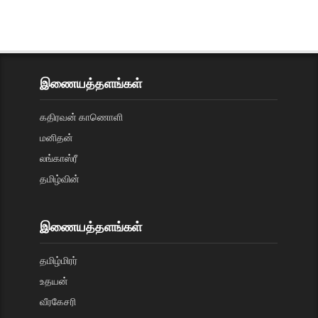
இணையத்தளங்கள்
கதிரவன் காணொளி
மனிதன்
லங்காஸ்ரீ
தமிழ்வின்
இணையத்தளங்கள்
தமிழ்மிரர்
உதயன்
வீரகேசரி