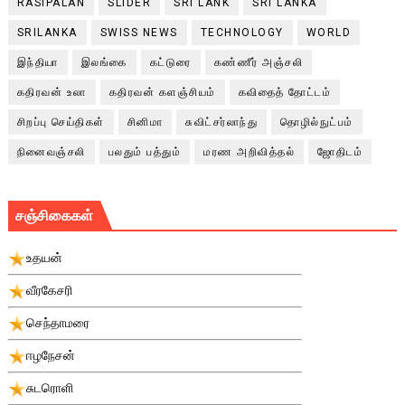
RASIPALAN
SLIDER
SRI LANK
SRI LANKA
SRILANKA
SWISS NEWS
TECHNOLOGY
WORLD
இந்தியா
இலங்கை
கட்டுரை
கண்ணீர் அஞ்சலி
கதிரவன் உலா
கதிரவன் களஞ்சியம்
கவிதைத் தோட்டம்
சிறப்பு செய்திகள்
சினிமா
சுவிட்சர்லாந்து
தொழில்நுட்பம்
நினைவஞ்சலி
பலதும் பத்தும்
மரண அறிவித்தல்
ஜோதிடம்
சஞ்சிகைகள்
உதயன்
வீரகேசரி
செந்தாமரை
ஈழநேசன்
சுடரொளி