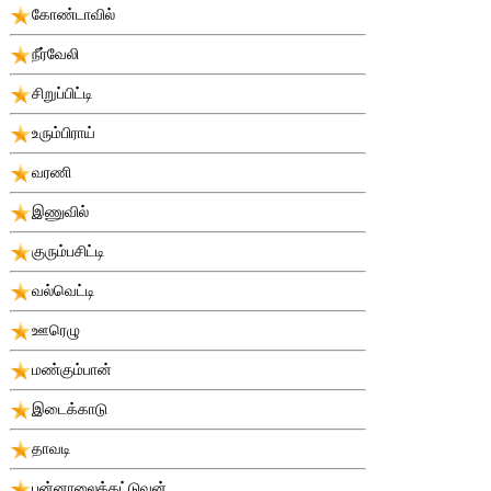
கோண்டாவில்
நீர்வேலி
சிறுப்பிட்டி
உரும்பிராய்
வரணி
இணுவில்
குரும்பசிட்டி
வல்வெட்டி
ஊரெழு
மண்கும்பான்
இடைக்காடு
தாவடி
புன்னாலைக்கட்டுவன்