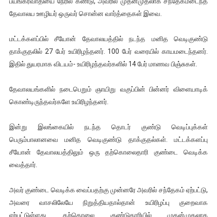
பயங்கரவாதியை நேரில் கண்டு, அவரில் முதன்முதலாக சந்தேகமடைந்த
ஐ.நா முன்றலில் சீரற்ற காலநிலையிலும் தமிழின அழிப்பிற்கு நீதி க
தேவாலய ஊழியர் ஒருவர் சொன்ன வார்த்தைகள் இவை.
இளையராஜா – கமல் அவசர சந்திப்பு (படங்கள், விடியோ)
மட்டக்களப்பில் சீயோன் தேவாலயத்தில் நடந்த மனித வெடிகுண்டு
தாக்குதலில் 27 பேர் உயிரிழந்தனர். 100 பேர் வரையில் காயமடைந்தனர்.
ஜனாதிபதி ஐக்கிய நாடுகளின் பொதுச் சபை கூட்டத்தில் இன்று 
இதில் துயரமாக விடயம்- உயிரிழந்தவர்களில் 14 பேர் மாணவ பிஞ்சுகள்.
32 CM விநோத கன்றுக்குட்டி! (வீடியோ)
தேவாலயங்களில் நடைபெறும் ஞாயிறு வகுப்பின் பின்னர் விளையாடிக்
வலிமை தான் அஜித் திரைப்பயணத்திலே அதிக காலெக்ஷன் செய்த த
கொண்டிருந்தவர்களே உயிரிழந்தனர்.
இன்று இலங்கையில் நடந்த தொடர் குண்டு வெடிப்புக்கள்
பெரும்பாலானவை மனித வெடிகுண்டு தாக்குதல்கள். மட்டக்களப்பு
சீயோன் தேவாலயத்திலும் ஒரு தற்கொலைதாரி குண்டை வெடிக்க
வைத்தார்.
அவர் குண்டை வெடிக்க வைப்பதற்கு முன்னரே அவரில் சந்தேகம் ஏற்பட்டு,
அவரை வாசலிலேயே நிறுத்தியதால்தான் உயிரிழப்பு குறைவாக
ஏற்பட்டுள்ளது. தற்கொலை குண்டுதாரியில் முதன்முதலாக