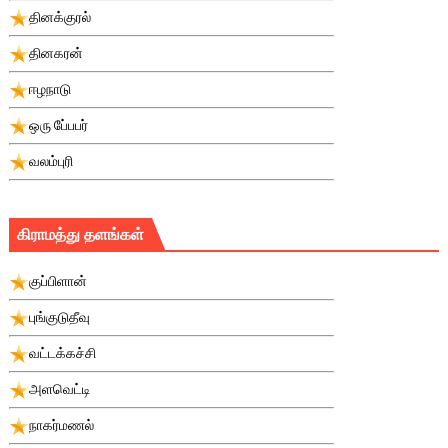
தினக்குரல்
தினகரன்
ஈழநாடு
ஒரு பே்பபர்
வலம்புரி
கிராமத்து தளங்கள்
குப்பிளான்
புங்குடுதீவு
வட்டக்கச்சி
அளவெட்டி
நாகர்மணல்