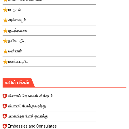
மாதகல்
அல்லையூர்
குடத்தனை
நயினாதீவு
மன்னார்
மண்டை தீவு
சுவிஸ் பக்கம்
விலாசம் தொலைபேசி தேடல்
விமானப் போக்குவரத்து
புகையிரத போக்குவரத்து
Embassies and Consulates