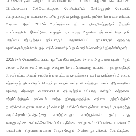
அரங்கேற்றத்தில் வெறும் பார்வையாளர்காளக மடடுமே இருக்கிறார்கள்.இலங்கை
அரசுப்படைகள் மேற்கொண்டதாக சொல்லப்படு;ம் போர்க்குற்றம் தொடர்பில்
பொறுப்புக்கூறும் கடப்பாட்டை வலியுருத்தி வருகிறது ஐக்கிய நாடுகளின் மனித உரிமைப்
பேரவை. அதன் 2017ம் ஆண்டிற்கான தீர்மான நிறைவேற்றத்தின் இறுதிக்
காலப்பகுதியில் இக்கட்டுரை எழுதும் படியாகிறது. nஐனிவா தீர்மானம் தொடர்பில்
பாதிப்பை ஏற்படுத்திய தரப்பினரும் பாதுகாக்கப்பட்ட தரப்பினரும் தத்தமது
அணிகளுக்குள்ளேயே தடுமாறிக் கொண்டும் தடம்மாறிக்கொண்டும் இருக்கின்றனர்.
2015 இல் கொண்டுவரப்பட்ட nஐனீவா தீர்மானத்தை இனை அனுசரனையுடன் ஏற்றுக்
கொண்ட இலங்கை அரசானது இன்றுகளில் நா பிரள்வுக்கு உட்பட்டுள்ளது. ஜனாதிபதி
பிரதமர் உட்பட ஆளும் தரப்பினர் மாறுபட்ட கருத்துக்களை கூறி வருகின்றனர்.அதாவது
எந்தச்சூழ் நிலையிலும் பொறுப்புக் கூறல் என்ற விடயத்திற்கு கலப்பு நீதிமன்றமோ
அல்லது சர்வதேச விசாரனையோ ஏற்படுத்தப்படமாட்டாது என்றும் எத்தகைய
சந்தர்ப்பத்திலும் நாட்டைக் காத்த இராணுவத்திற்கு எதிராக குற்றப்பத்திரம்
தயாரிக்கவோ தண்டனை வழங்கவோ இடமளிக்கப் போவதில்லை எனவும் சூழுறைத்து
வருகின்றனர்.சர்வதேசத்தை ஏமாற்றினாலும் ஏமாற்றுவோமே தவிர எமது
இராணுவத்தை காட்டிக்கொடுக்கப் போவதில்லை என்று கூச்சலிடுபவர்களா நல்லாட்சி
நாயகர்கள். சிறுபான்மைகளை சிதைத்தேனும் அவர்களது உரிமைப் போராட்டத்தை