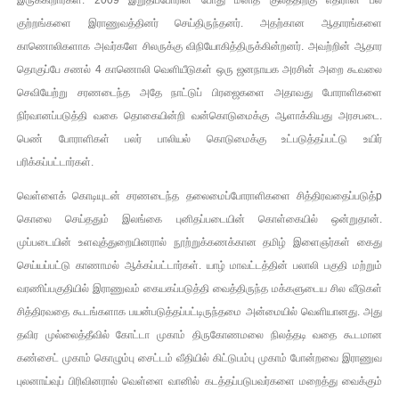
குற்றங்களை இராணுவத்தினர் செய்திருந்தனர். அதற்கான ஆதாரங்களை
காணொலிகளாக அவர்களே சிலருக்கு விநியோகித்திருக்கின்றனர். அவற்றின் ஆதார
தொகுப்பே சணல் 4 காணொலி வெளியீடுகள் ஒரு ஜனநாயக அரசின் அறை கூவலை
செவியேற்று சரணடைந்த அதே நாட்டுப் பிரஜைகளை அதாவது போராளிகளை
நிர்வானப்படுத்தி வகை தொகையின்றி வன்கொடுமைக்கு ஆளாக்கியது அரசபடை.
பெண் போராளிகள் பலர் பாலியல் கொடுமைக்கு உட்படுத்தப்பட்டு உயிர்
பரிக்கப்பட்டார்கள்.
வெள்ளைக் கொடியுடன் சரணடைந்த தலைமைப்போராளிகளை சித்திரவதைப்படுத்p
கொலை செய்ததும் இலங்கை புனிதப்படையின் கொள்கையில் ஒன்றுதான்.
முப்படையின் உளவுத்துறையினரால் நூற்றுக்கணக்கான தமிழ் இளைஞர்கள் கைது
செய்யப்பட்டு காணாமல் ஆக்கப்பட்டார்கள். யாழ் மாவட்டத்தின் பலாலி பகுதி மற்றும்
வரணிப்பகுதியில் இராணுவம் கையகப்படுத்தி வைத்திருந்த மக்களுடைய சில வீடுகள்
சித்திரவதை கூடங்களாக பயன்படுத்தப்பட்டிருந்தமை அன்மையில் வெளியானது. அது
தவிர முல்லைத்தீவில் கோட்டா முகாம் திருகோணமலை நிலத்தடி வதை கூடமான
கண்சைட் முகாம் கொழும்பு சைட்டம் வீதியில் கிட்டுபம்பு முகாம் போன்றவை இராணுவ
புலனாய்வுப் பிரிவினரால் வெள்ளை வானில் கடத்தப்படுபவர்களை மறைத்து வைக்கும்