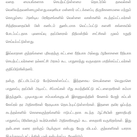
வதை மையங்களாக செயற்பட்டுள்ளமை தொடர்பில் தகவல்கள்
வெளிவந்தவண்ணமுள்ளது.வவுனியா மன்னார் மட்டக்களப்பு திருகோணமலை மற்றும்
கொழும்பை அண்டிய பிரதேசங்களில் வெள்ளை வான்களில் கடத்தப்பட்டவர்கள்
சித்திரவதையின் பின் கண்டம் துண்டமாக வெட்டப்பட்டு களனி கங்கையில்
போடப்பட்டதாக புலனாய்வு தரப்பினரால் நீதிமன்றில் சாட்சிகள் மூலம் உறுதி
செய்யப்பட்டுள்ளது.
இவ்வாறான குற்றங்களை புரிவதற்கு கட்டளை ரீதியாக அல்லது ஆலோசனை ரீதியாக
செயற்பட்டவர்களை நல்லாட்சி அரசும் கூட பாதுகாத்து வருவதாக பாதிக்கப்பட்டவர்கள்
குறிப்பிடுகின்றனர்.
நன்கு திட்டமிடப்பட்டு மேற்கொள்ளப்பட்ட இத்தகைய செயல்களை வெறுமனெ
பாதுகாப்பு தரப்பின் அடிமட்ட சிப்பாய்கள் மீது சுமத்திவிட்டு கட்டளைதாரிகள் சும்மா
இருந்துவிட முடியாது.பல சம்பவங்களுடன் இராணுவத்தின் கேணல் மேஜர் கப்டன்
கோப்ரல் தர அதிகாரிகள் நேரடியாக தொடர்புபட்டுள்ளார்கள். இதனை தவிர ஒப்பந்த
கடத்தல்களில் கொலைகுற்றங்களில் ஈடுபட்டதாக கடந்த ஆட்சியின் ஜனாதிபதி
பாதுகாப்பு பிரிவினரும் உயர்பொலிஸ் அதிகாரிகளும் கூட கைதாகி வருகிறார்கள். இது
தன்டனை வரை தாக்குப் பிடிக்குமா என்பது வேறு விடயம். குற்வாளிகள் யாராக
இருந்தாலும் சட்டத்தின் முன் தன்டிக்கப்பட வேண்டும்.