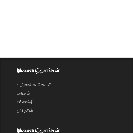
இணையத்தளங்கள்
கதிரவன் காணொளி
மனிதன்
லங்காஸ்ரீ
தமிழ்வின்
இணையத்தளங்கள்