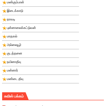
மண்கும்பான்
இடைக்காடு
தாவடி
புன்னாலைக்கட்டுவன்
மாதகல்
அல்லையூர்
குடத்தனை
நயினாதீவு
மன்னார்
மண்டை தீவு
சுவிஸ் பக்கம்