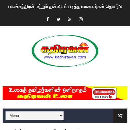
பாலச்சந்திரன் மற்றும் தன்னிடம் படித்த மாணவர்கள் தொடர்பில் ந
பிரிட்டனால் கடத்தப்படும் நிலையில் இலங்கைத் தமிழ் குடும்பம்!!
வர்ராரு...வர்ராரு... அண்ணாத்த : ரஜினிக்காக இலங்கை பாடலாசிர
கைது செய்யப்பட்ட இளைஞன் உயிரிழப்பு - கொதித்தெழுந்த பிரத
தடுப்பூசியை பெற்றுக் கொள்ளக் கூடிய இடங்கள்...
சிறுமியை பாலியல் வன்கொடுமை செய்த முதியவருக்கு வழங்கப
MKRdezign
பிரபல நடிகை தூக்கிட்டு தற்கொலை!
வடிவேலுவுக்கு நீதிமன்றம் விதித்துள்ள அதிரடி உத்தரவு!
தியாகதீபம் லெப்.கேணல் திலீபன், கேணல் சங்கர் ஆகியோரின் நினை
ஐ.நா முன்றலில் சீரற்ற காலநிலையிலும் தமிழின அழிப்பிற்கு நீதி க