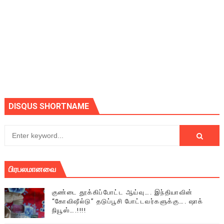
DISQUS SHORTNAME
பிரபலமானவை
குண்டை தூக்கிப்போட்ட ஆய்வு…. இந்தியாவின்
“கோவிஷீல்டு” தடுப்பூசி போட்டவர்களுக்கு…. ஷாக்
நியூஸ்….!!!!