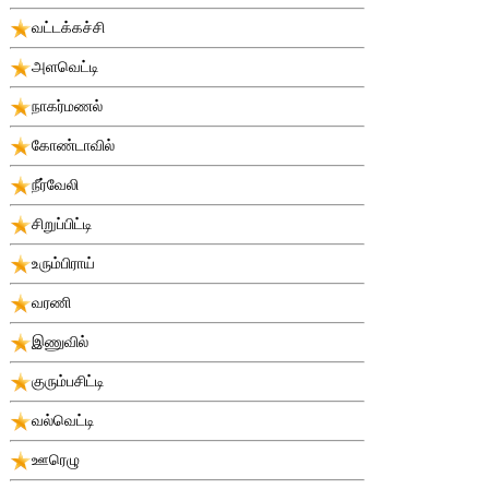
வட்டக்கச்சி
அளவெட்டி
நாகர்மணல்
கோண்டாவில்
நீர்வேலி
சிறுப்பிட்டி
உரும்பிராய்
வரணி
இணுவில்
குரும்பசிட்டி
வல்வெட்டி
ஊரெழு