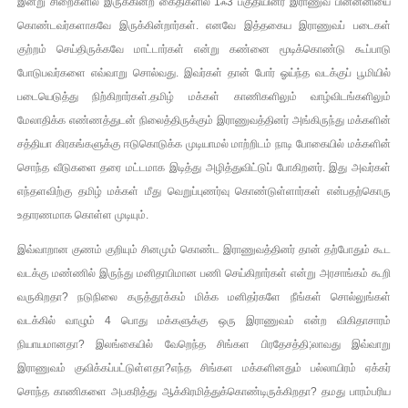
இன்று சிறைகளில் இருக்கின்ற கைதிகளில் 1ஃ3 பகுதியினர் இராணுவ பின்னனியை
கொண்டவர்களாகவே இருக்கின்றார்கள். எனவே இத்தகைய இராணுவப் படைகள்
குற்றம் செய்திருக்கவே மாட்டார்கள் என்று கண்னை மூடிக்கொண்டு கூப்பாடு
போடுபவர்களை எவ்வாறு சொல்வது. இவர்கள் தான் போர் ஓய்ந்த வடக்குப் பூமியில்
படையெடுத்து நிற்கிறார்கள்.தமிழ் மக்கள் காணிகளிலும் வாழ்விடங்களிலும்
மேலாதிக்க எண்ணத்துடன் நிலைத்திருக்கும் இராணுவத்தினர் அங்கிருந்து மக்களின்
சத்தியா கிரகங்களுக்கு ஈடுகொடுக்க முடியாமல் மாற்றிடம் நாடி போகையில் மக்களின்
சொந்த வீடுகளை தரை மட்டமாக இடித்து அழித்துவிட்டுப் போகிறனர். இது அவர்கள்
எந்தளவிற்கு தமிழ் மக்கள் மீது வெறுப்புணர்வு கொண்டுள்ளார்கள் என்பதற்கொரு
உதாரணமாக கொள்ள முடியும்.
இவ்வாறான குணம் குறியும் சினமும் கொண்ட இராணுவத்தினர் தான் தற்போதும் கூட
வடக்கு மண்ணில் இருந்து மனிதாபிமான பணி செய்கிறார்கள் என்று அரசாங்கம் கூறி
வருகிறதா? நடுநிலை கருத்தூக்கம் மிக்க மனிதர்களே நீங்கள் சொல்லுங்கள்
வடக்கில் வாழும் 4 பொது மக்களுக்கு ஒரு இராணுவம் என்ற விகிதாசாரம்
நியாயமானதா? இலங்கையில் வேறெந்த சிங்கள பிரதேசத்தி;லாவது இவ்வாறு
இராணுவம் குவிக்கப்பட்டுள்ளதா?எந்த சிங்கள மக்களினதும் பல்லாயிரம் ஏக்கர்
சொந்த காணிகளை அபகரித்து ஆக்கிரமித்துக்கொண்டிருக்கிறதா? தமது பாரம்பரிய