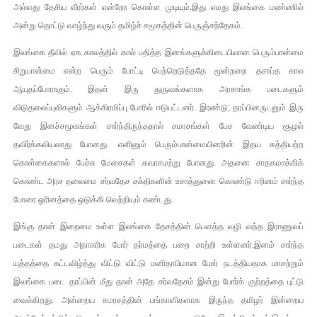
அல்லது தேசிய வீரர்கள் என்றோ கொள்ள முடியும்.இது எமது இலங்கை மண்ணில்
குண்டை தூக்கிப்போட்ட ஆய்வு…. இந்தியாவின் “கோவிஷீல்டு” தடுப
அன்று தொட்டு வாழ்ந்து வரும் தமிழ்ச் சமூகத்தின் பெருஞ்சந்தேகம்.
யாழில் தமிழின தலைவர் பிரபாகரனின் பிறந்தநாளை கொண்டாடிய
இலங்கை தீவில் ஏக காலத்தில் கால் பதித்த இனங்களுக்கிடையிலான பெரும்பான்மை
சிறுபான்மை என்ற பெரும் போட்டி பெற்றெடுத்ததே மூன்றறை தசாப்த கால
ஏர்போர்ட்டில் உதைத்த நபர் யார், என்ன நடந்தது?: உண்மையை ச
ஆயுதப்போராகும். இதன் இரு துருவங்களாக அரசாங்க படைகளும்
விடுதலைப்புலிகளும் ஆக்கிரமிப்பு போரில் ஈடுபட்டனர். இரண்டு; தரப்பினருடனும் இரு
சீனா இலங்கையிடம் 8 மில்லியன் அமெரிக்க டொலர் நட்டஈடு கோர
வேறு இனச்சமூகங்கள் சார்ந்திருந்ததால் சமரசங்கள் பேச வேண்டிய சூழல்
தவிர்க்கவியலாது போனது. எனினும் பெரும்பான்மையினரின் இதய சுத்தியற்ற
01/11/2021 Scotland ல் நடைபெறும் கண்டனப் போராட்டத்திற
கொள்கைகளால் பேச்சு மேசைகள் சுவாசமற்று போனது. அதனை சாதகமாக்கிக்
கொண்ட அரச தலைமை சர்வதேச சக்திகளின் உசாத்துனை கொண்டு ஈரினம் சார்ந்த
போரை ஓரினத்தை ஒடுக்கி வெற்றியும் கண்டது.
இங்கு தான் இறைமை உள்ள இலங்கை தேசத்தின் பௌத்த வழி வந்த இராணுவப்
படைகள் தமது அநாகரிக போர் தர்மத்தை பறை சாற்றி உள்ளனர்.இனம் சார்ந்த
யுத்தத்தை கட்டவிழ்த்து விட்டு விட்டு மனிதாபிமான போர் நடத்தியதாக மாசற்றும்
இலங்கை படை தரப்பின் மீது தான் அதே சர்வதேசம் இன்று போர்க் குற்றத்தை புட்டு
வைக்கிறது. அன்றைய சமரசத்தின் பங்காளிகளாக இருந்த தமிழர் இன்றைய