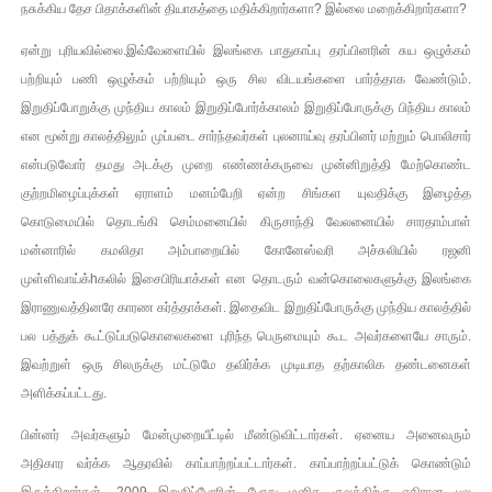
நசுக்கிய தேச பிதாக்களின் தியாகத்தை மதிக்கிறார்களா? இல்லை மறைக்கிறார்களா?
ஏன்று புரியவில்லை.இவ்வேளையில் இலங்கை பாதுகாப்பு தரப்பினரின் சுய ஒழுக்கம்
பற்றியும் பணி ஒழுக்கம் பற்றியும் ஒரு சில விடயங்களை பார்த்தாக வேண்டும்.
இறுதிப்போறுக்கு முந்திய காலம் இறுதிப்போர்க்காலம் இறுதிப்போருக்கு பிந்திய காலம்
என மூன்று காலத்திலும் முப்படை சார்ந்தவர்கள் புலனாய்வு தரப்பினர் மற்றும் பொலிசார்
என்படுவோர் தமது அடக்கு முறை எண்ணக்கருவை முன்னிறுத்தி மேற்கொண்ட
குற்றமிழைப்புக்கள் ஏராளம் மனம்பேறி ஏன்ற சிங்கள யுவதிக்கு இழைத்த
கொடுமையில் தொடங்கி செம்மனையில் கிருசாந்தி வேலனையில் சாரதாம்பாள்
மன்னாரில் கமலிதா அம்பாறையில் கோனேஸ்வரி அச்சுலியில் ரஜனி
முள்ளிவாய்க்hகலில் இசைபிரியாக்கள் என தொடரும் வன்கொலைகளுக்கு இலங்கை
இராணுவத்தினரே காரண கர்த்தாக்கள். இதைவிட இறுதிப்போருக்கு முந்திய காலத்தில்
பல பத்துக் கூட்டுப்படுகொலைகளை புரிந்த பெருமையும் கூட அவர்களையே சாரும்.
இவற்றுள் ஒரு சிலருக்கு மட்டுமே தவிர்க்க முடியாத தற்காலிக தண்டனைகள்
அளிக்கப்பட்டது.
பின்னர் அவர்களும் மேன்முறையீட்டில் மீண்டுவிட்டார்கள். ஏனைய அனைவரும்
அதிகார வர்க்க ஆதரவில் காப்பாற்றப்பட்டார்கள். காப்பாற்றப்பட்டுக் கொண்டும்
இருக்கிறார்கள். 2009 இறுதிப்போரின் போது மனித குலத்திற்கு எதிரான பல