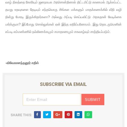
வாழ் நிலத்தை கோரியும் ஜனநாயக அரசொன்றினால் திட்டமிட்டு காணமல் ஆக்கப்பட்ட
தமது உறவுகளை தேடியும் எந்தவொரு சிங்கள மக்களும் மாதக்கணக்கில் வீதி வழி
நின்று போரடி இருக்கிறார்களா? அல்லது அப்படி செய்யவிட்டு அரசுதான் வேடிக்கை
பார்க்குமா? இப்போது சொல்லுங்கள் ஏன் இந்த எதிர்ப்பரினாமம். இது தொடருமெனின்
எப்படி எம்மண்ணில் நல்லிணக்கமும் சமாதாணமும் சகவாழ்வும் சாத்தியப்படும்.
-விவேகானந்தனூர் சதீஸ்
SUBSCRIBE VIA EMAIL
SHARE THIS: