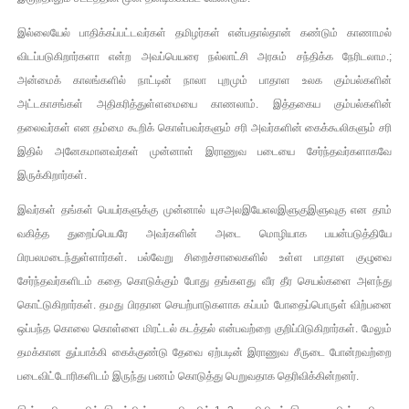
இல்லையேல் பாதிக்கப்பட்டவர்கள் தமிழர்கள் என்பதால்தான் கண்டும் காணாமல்
விடப்படுகிறார்களா என்ற அவப்பெயரை நல்லாட்சி அரசும் சந்திக்க நேரிடலாம.;
அன்மைக் காலங்களில் நாட்டின் நாலா புறமும் பாதாள உலக கும்பல்களின்
அட்டகாசங்கள் அதிகரித்துள்ளமையை காணலாம். இத்தகைய கும்பல்களின்
தலைவர்கள் என தம்மை கூறிக் கொள்பவர்களும் சரி அவர்களின் கைக்கூலிகளும் சரி
இதில் அனேகமானவர்கள் முன்னாள் இராணுவ படையை சேர்ந்தவர்களாகவே
இருக்கிறார்கள்.
இவர்கள் தங்கள் பெயர்களுக்கு முன்னால் யுசஅலஇயேஎலஇளுகுஇளுவுகு என தாம்
வகித்த துறைப்பெயரே அவர்களின் அடை மொழியாக பயன்படுத்தியே
பிரபலமடைந்துள்ளார்கள். பல்வேறு சிறைச்சாலைகளில் உள்ள பாதாள குழுவை
சேர்ந்தவர்களிடம் கதை கொடுக்கும் போது தங்களது வீர தீர செயல்களை அளந்து
கொட்டுகிறார்கள். தமது பிரதான செயற்பாடுகளாக கப்பம் போதைப்பொருள் விற்பனை
ஒப்பந்த கொலை கொள்ளை மிரட்டல் கடத்தல் என்பவற்றை குறிப்பிடுகிறார்கள். மேலும்
தமக்கான துப்பாக்கி கைக்குண்டு தேவை ஏற்படின் இராணுவ சீருடை போன்றவற்றை
படைவிட்டோரிகளிடம் இருந்து பணம் கொடுத்து பெறுவதாக தெரிவிக்கின்றனர்.