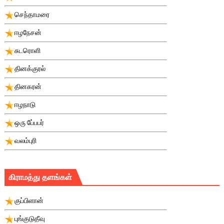
செந்தாமரை
ஈழநேசன்
சுடரொளி
தினக்குரல்
தினகரன்
ஈழநாடு
ஒரு பே்பபர்
வலம்புரி
கிராமத்து தளங்கள்
குப்பிளான்
புங்குடுதீவு