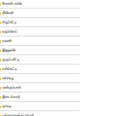
கோண்டாவில்
நீர்வேலி
சிறுப்பிட்டி
உரும்பிராய்
வரணி
இணுவில்
குரும்பசிட்டி
வல்வெட்டி
ஊரெழு
மண்கும்பான்
இடைக்காடு
தாவடி
புன்னாலைக்கட்டுவன்