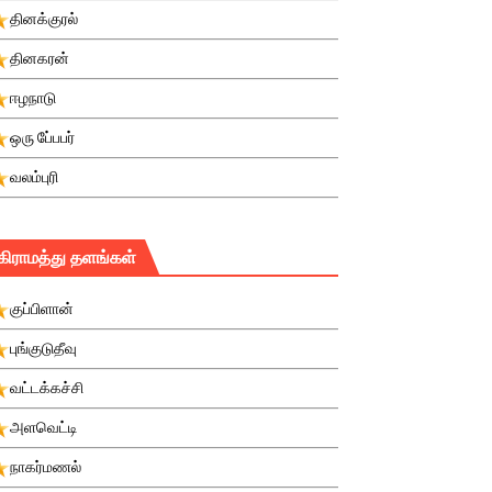
தினக்குரல்
தினகரன்
ஈழநாடு
ஒரு பே்பபர்
வலம்புரி
கிராமத்து தளங்கள்
குப்பிளான்
புங்குடுதீவு
வட்டக்கச்சி
அளவெட்டி
நாகர்மணல்