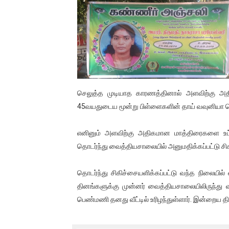
இளையராஜா – கமல் அவசர சந்திப
ஜனாதிபதி ஐக்கிய நாடுகளின் ப
32 CM விநோத கன்றுக்குட்டி! (
வலிமை தான் அஜித் திரைப்பயணத
செலுத்த முடியாத காரணத்தினால் அளவிற்கு அ
அல்வா கொடுக்கின்றது இலங்க
45வயதுடைய மூன்று பிள்ளைகளின் தாய் வவுனியா பொ
2ஆம் நாள் உக்ரைன் யுத்தம்!! எ
எனினும் அளவிற்கு அதிகமான மாத்திரைகளை உ
தொடர்ந்து வைத்தியசாலையில் அனுமதிக்கப்பட்டு சிகி
கதிரவன் வாசகர்களுக்கு இனிய 
தொடர்ந்து சிகிச்சையளிக்கப்பட்டு வந்த நிலையில்
மகிந்த ராஜபக்சே பதவி விலக தி
தினங்களுக்கு முன்னர் வைத்தியசாலையிலிருந்து வீ
ரவுடி பேபிக்கு நடந்த தரமான ச
பெண்மணி தனது வீட்டில் உரிழந்துள்ளார். இன்றைய த
காணாமல் போகும் பிள்ளையார்க