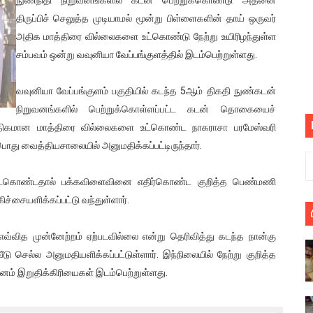
்பு (படங்கள், விடியோ)
திருப்பிச் செலுத்த முடியாமல் மூன்று பிள்ளைகளின் தாய் ஒருவர்
அதிக மாத்திரை வில்லைகளை உட்கொண்டு நேற்று உயிரிழந்துள்ள
ொதுச் சபை கூட்டத்தில் இன்று உரை
சம்பவம் ஒன்று வவுனியா வேப்பங்குளத்தில் இடம்பெற்றுள்ளது.
வீடியோ)
வவுனியா வேப்பங்குளம் பகுதியில் கடந்த 5ஆம் திகதி நுண்கடன்
நிறுவனங்களில் பெற்றுக்கொள்ளப்பட்ட கடன் தொகையைச்
்திலே அதிக காலெக்ஷன் செய்த திரைப்படம் ! எங்கு தெரியுமா?
திகமான மாத்திரை வில்லைகளை உட்கொண்ட நாகராசா பரமேஸ்வரி
ை!
து வைத்தியசாலையில் அனுமதிக்கப்பட்டிருந்தார்.
ங்களைத் தனிமையில் விட்டுவிட்டுனர்!!
ட்கொண்டதால் பக்கவிளைவினை எதிர்கொண்ட குறித்த பெண்மணி
ச்சையளிக்கப்பட்டு வந்துள்ளார்.
பொங்கல் புத்தாண்டு நல்வாழ்த்துகள்
 எவ்வித முன்னேற்றம் ஏற்படவில்லை என்று தெரிவித்து கடந்த நான்கு
ட்டம்?
டு செல்ல அனுமதியளிக்கப்பட்டுள்ளார். இந்நிலையில் நேற்று குறித்த
ம்பவம்.. ஆபாச வீடியோக்களால் வந்த வினை
ினம் இறுதிக்கிரியைகள் இடம்பெற்றுள்ளது.
ள்!