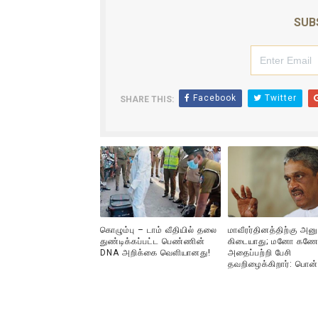
குண்டை தூக்கிப்போட்ட ஆய்வு…. 
SUB
யாழில் தமிழின தலைவர் பிரபா
ஏர்போர்ட்டில் உதைத்த நபர் ய
Facebook
Twitter
SHARE THIS:
சீனா இலங்கையிடம் 8 மில்லியன
01/11/2021 Scotland ல் நடை
கொழும்பு – டாம் வீதியில் தலை
மாவீரர்தினத்திற்கு அன
துண்டிக்கப்பட்ட பெண்ணின்
கிடையாது; மனோ கணே
DNA அறிக்கை வௌியானது!
அதைப்பற்றி பேசி
தவறிழைக்கிறார்: பொன