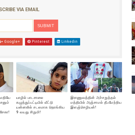
இந்தியாவின் “கோவிஷீல்டு” தடுப்பூசி போட்டவர்களுக்கு…. ஷாக் நியூஸ
SCRIBE VIA EMAIL
கரனின் பிறந்தநாளை கொண்டாடியுள்ளனர் பல்கலை மாணவர்கள்!
ார், என்ன நடந்தது?: உண்மையை சொன்ன விஜய் சேதுபதி
Google+
Pinterest
Linkedin
் அமெரிக்க டொலர் நட்டஈடு கோரியுள்ளது
பெறும் கண்டனப் போராட்டத்திற்கு கலந்துகொள்ளுமாறு அன்புரிமைய
ுமதியே
யாழில் பாடசாலை
இராணுவத்தின் அச்சறுத்தல்
சனும்
கழுத்துப்பட்டியில் வீட்டு
மத்தியில் அஞ்சாமல் தீபமேற்றிய
யன்னலில் சடலமாக தொங்கிய
இளஞ்செழியன்!
்சேகா!
9 வயது சிறுமி!