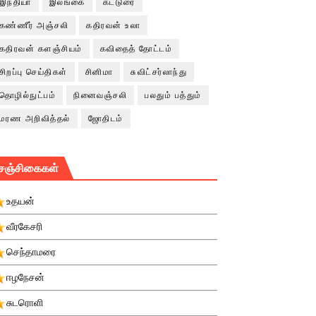
இந்தியா
இலங்கை
கட்டுரை
கண்ணீர் அஞ்சலி
கதிரவன் உலா
கதிரவன் களஞ்சியம்
கவிதைத் தோட்டம்
சிறப்பு செய்திகள்
சினிமா
சுவிட்சர்லாந்து
தொழில்நுட்பம்
நினைவஞ்சலி
பலதும் பத்தும்
மரண அறிவித்தல்
ஜோதிடம்
சஞ்சிகைகள்
உதயன்
வீரகேசரி
செந்தாமரை
ஈழநேசன்
சுடரொளி