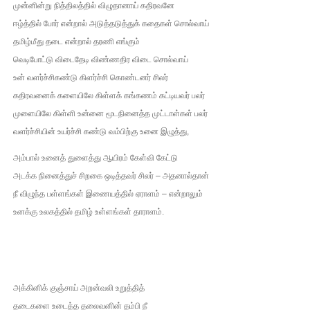
முன்னின்று நித்திலத்தில் விழுதானாய் கதிரவனே
இளையராஜா – கமல் அவசர சந்திப்பு (படங்கள், விடியோ)
ஈழ்த்தில் போர் என்றால் அடுத்தடுத்துக் கதைகள் சொல்வாய்
தமிழ்மீது தடை என்றால் தரணி எங்கும்
ஜனாதிபதி ஐக்கிய நாடுகளின் பொதுச் சபை கூட்டத்தில் இன்று 
வெடிபோட்டு விடைதேடி விண்ணதிர விடை சொல்வாய்
உன் வளர்ச்சிகண்டு கிளர்ச்சி கொண்டனர் சிலர்
32 CM விநோத கன்றுக்குட்டி! (வீடியோ)
கதிரவனைக் களையிலே கிள்ளக் கங்கணம் கட்டியவர் பலர்
வலிமை தான் அஜித் திரைப்பயணத்திலே அதிக காலெக்ஷன் செய்த த
முளையிலே கிள்ளி உன்னை மூடநினைத்த முட்டாள்கள் பலர்
வளர்ச்சியின் உயர்ச்சி கண்டு வம்பிற்கு உனை இழுத்து,
அல்வா கொடுக்கின்றது இலங்கை!
அம்பால் உனைத் துளைத்து ஆயிரம் கேள்வி கேட்டு
அடக்க நினைத்துச் சிறகை ஒடித்தவர் சிலர் – அதனால்தான்
நீ விழுந்த பள்ளங்கள் இணையத்தில் ஏராளம் – என்றாலும்
உனக்கு உலகத்தில் தமிழ் உள்ளங்கள் தாராளம்.
அக்கினிக் குஞ்சாய் அறன்வலி உறுத்தித்
தடைகளை உடைத்த தலைவனின் தம்பி நீ