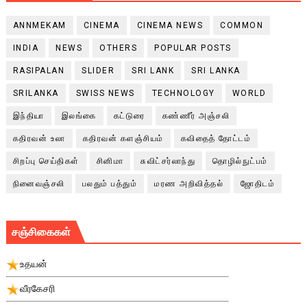
ANNMEKAM
CINEMA
CINEMA NEWS
COMMON
INDIA
NEWS
OTHERS
POPULAR POSTS
RASIPALAN
SLIDER
SRI LANK
SRI LANKA
SRILANKA
SWISS NEWS
TECHNOLOGY
WORLD
இந்தியா
இலங்கை
கட்டுரை
கண்ணீர் அஞ்சலி
கதிரவன் உலா
கதிரவன் களஞ்சியம்
கவிதைத் தோட்டம்
சிறப்பு செய்திகள்
சினிமா
சுவிட்சர்லாந்து
தொழில்நுட்பம்
நினைவஞ்சலி
பலதும் பத்தும்
மரண அறிவித்தல்
ஜோதிடம்
சஞ்சிகைகள்
உதயன்
வீரகேசரி