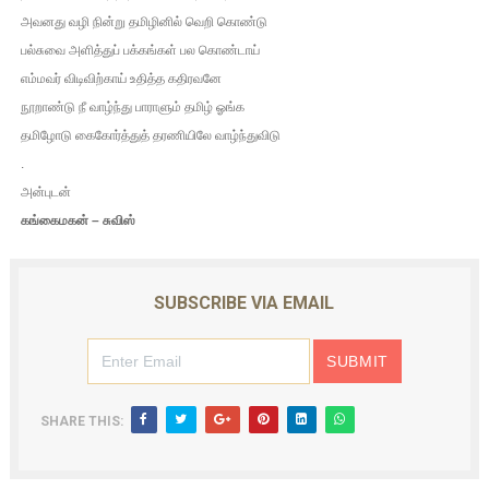
அவனது வழி நின்று தமிழினில் வெறி கொண்டு
பல்சுவை அளித்துப் பக்கங்கள் பல கொண்டாய்
எம்மவர் விடிவிற்காய் உதித்த கதிரவனே
நூறாண்டு நீ வாழ்ந்து பாராளும் தமிழ் ஓங்க
தமிழோடு கைகோர்த்துத் தரணியிலே வாழ்ந்துவிடு
.
அன்புடன்
கங்கைமகன் – சுவிஸ்
SUBSCRIBE VIA EMAIL
SHARE THIS: