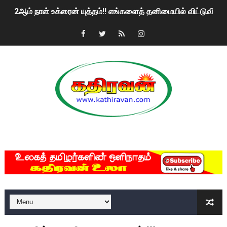
2ஆம் நாள் உக்ரைன் யுத்தம்!! எங்களைத் தனிமையில் விட்டுவிட்டுன
கதிரவன் வாசகர்களுக்கு இனிய பொங்கல் புத்தாண்டு நல்வாழ்த்
மகிந்த ராஜபக்சே பதவி விலக திட்டம்?
ரவுடி பேபிக்கு நடந்த தரமான சம்பவம்.. ஆபாச வீடியோக்களால் வ
காணாமல் போகும் பிள்ளையார்கள்!
குண்டை தூக்கிப்போட்ட ஆய்வு…. இந்தியாவின் “கோவிஷீல்டு” தடுப
MKRdezign
யாழில் தமிழின தலைவர் பிரபாகரனின் பிறந்தநாளை கொண்டாடிய
ஏர்போர்ட்டில் உதைத்த நபர் யார், என்ன நடந்தது?: உண்மையை ச
சீனா இலங்கையிடம் 8 மில்லியன் அமெரிக்க டொலர் நட்டஈடு கோர
01/11/2021 Scotland ல் நடைபெறும் கண்டனப் போராட்டத்திற