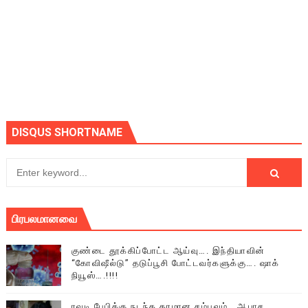
DISQUS SHORTNAME
பிரபலமானவை
குண்டை தூக்கிப்போட்ட ஆய்வு…. இந்தியாவின்
“கோவிஷீல்டு” தடுப்பூசி போட்டவர்களுக்கு…. ஷாக்
நியூஸ்….!!!!
ரவுடி பேபிக்கு நடந்த தரமான சம்பவம்.. ஆபாச