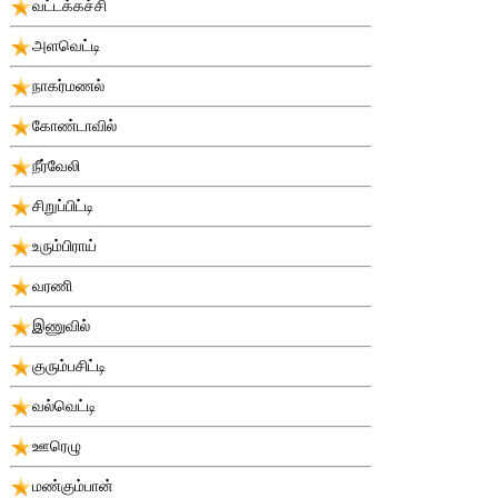
வட்டக்கச்சி
அளவெட்டி
நாகர்மணல்
கோண்டாவில்
நீர்வேலி
சிறுப்பிட்டி
உரும்பிராய்
வரணி
இணுவில்
குரும்பசிட்டி
வல்வெட்டி
ஊரெழு
மண்கும்பான்