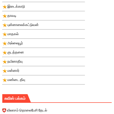
இடைக்காடு
தாவடி
புன்னாலைக்கட்டுவன்
மாதகல்
அல்லையூர்
குடத்தனை
நயினாதீவு
மன்னார்
மண்டை தீவு
சுவிஸ் பக்கம்
விலாசம் தொலைபேசி தேடல்