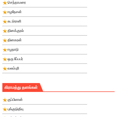
செந்தாமரை
ஈழநேசன்
சுடரொளி
தினக்குரல்
தினகரன்
ஈழநாடு
ஒரு பே்பபர்
வலம்புரி
கிராமத்து தளங்கள்
குப்பிளான்
புங்குடுதீவு