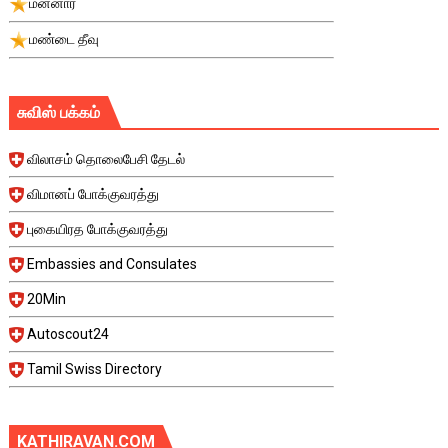
மன்னார்
மண்டை தீவு
சுவிஸ் பக்கம்
விலாசம் தொலைபேசி தேடல்
விமானப் போக்குவரத்து
புகையிரத போக்குவரத்து
Embassies and Consulates
20Min
Autoscout24
Tamil Swiss Directory
KATHIRAVAN.COM