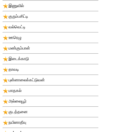
இணுவில்
குரும்பசிட்டி
வல்வெட்டி
ஊரெழு
மண்கும்பான்
இடைக்காடு
தாவடி
புன்னாலைக்கட்டுவன்
மாதகல்
அல்லையூர்
குடத்தனை
நயினாதீவு