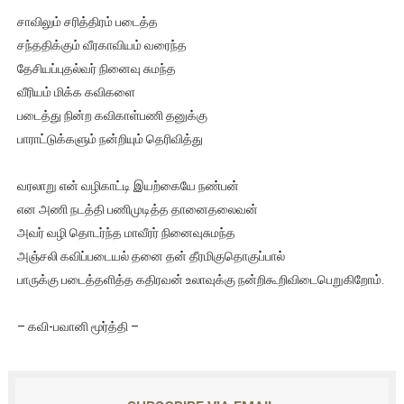
சாவிலும் சரித்திரம் படைத்த
சந்ததிக்கும் வீரகாவியம் வரைந்த
தேசியப்புதல்வர் நினைவு சுமந்த
வீரியம் மிக்க கவிகளை
படைத்து நின்ற கவிகாள்பணி தனுக்கு
பாராட்டுக்களும் நன்றியும் தெரிவித்து
வரலாறு என் வழிகாட்டி இயற்கையே நண்பன்
என அணி நடத்தி பணிமுடித்த தானைதலைவன்
அவர் வழி தொடர்ந்த மாவீரர் நினைவுசுமந்த
அஞ்சலி கவிப்படையல் தனை தன் தீரமிகுதொகுப்பால்
பாருக்கு படைத்தளித்த கதிரவன் உலாவுக்கு நன்றிகூறிவிடைபெறுகிறோம்.
– கவி-பவானி மூர்த்தி –