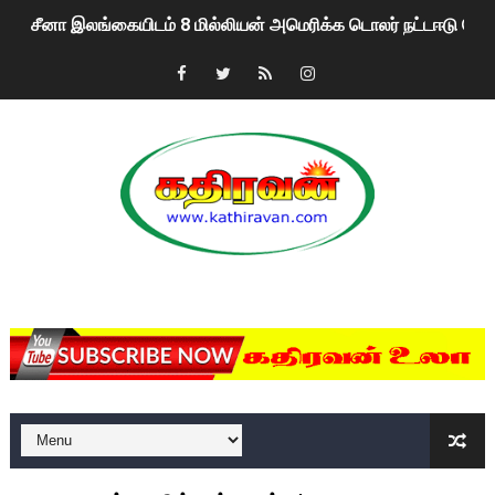
சீனா இலங்கையிடம் 8 மில்லியன் அமெரிக்க டொலர் நட்டஈடு கோர
01/11/2021 Scotland ல் நடைபெறும் கண்டனப் போராட்டத்திற
பாலச்சந்திரன் மற்றும் தன்னிடம் படித்த மாணவர்கள் தொடர்பில் ந
பிரிட்டனால் கடத்தப்படும் நிலையில் இலங்கைத் தமிழ் குடும்பம்!!
வர்ராரு...வர்ராரு... அண்ணாத்த : ரஜினிக்காக இலங்கை பாடலாசிர
கைது செய்யப்பட்ட இளைஞன் உயிரிழப்பு - கொதித்தெழுந்த பிரத
MKRdezign
தடுப்பூசியை பெற்றுக் கொள்ளக் கூடிய இடங்கள்...
சிறுமியை பாலியல் வன்கொடுமை செய்த முதியவருக்கு வழங்கப
பிரபல நடிகை தூக்கிட்டு தற்கொலை!
வடிவேலுவுக்கு நீதிமன்றம் விதித்துள்ள அதிரடி உத்தரவு!