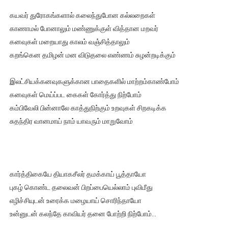
கயவர் துரோகங்களால் கலைந்துபோன கல்லறைகள்
காணாமல் போனாலும் மண்ணுக்குள் வித்தான மறவர்
கனவுகள் மறையாது காலம் வஞ்சித்தாலும்
கறங்கென தமிழன் மன விடுதலை எண்ணம் சுழன்றடிக்கும்
இலட்சியக்கனவுகளுக்கான பாதைகளில் மாற்றம்காண்போம்
கனவுகள் மெய்ப்பட கைகள் கோர்த்து நிற்போம்
கம்பிவேலி பின்னாலே காத்துநிற்கும் உறவுகள் சிறகடிக்க
சுதந்திர வானமாய் நாம் யாவரும் மாறுவோம்
கார்த்திகையே தியாகசீலர் தமக்காய் பூத்தாயோ
புகழ் கொண்ட தலைவன் பிறப்பையெல்லாம் புவிமீது
எழிச்சியுடன் உரைக்க மழையாய் சொரிந்தாயோ
உன்னுடன் கலந்தே காவியர் தனை போற்றி நிற்போம்…