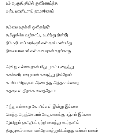
உம் ஆகுதி தீயில் குளிர்காய்ந்த
ரவுடி பேபிக்கு நடந்த தரமான சம்பவம்.. ஆபாச வீடியோக்களால் வ
அற்ப மானிடராய் நாமானோம்
காணாமல் போகும் பிள்ளையார்கள்!
தம்மை உருக்கி ஒளிதந்தீர்
தமிழுக்கே வழிகாட்டி உயர்ந்து நின்றீர்
குண்டை தூக்கிப்போட்ட ஆய்வு…. இந்தியாவின் “கோவிஷீல்டு” தடுப
நிம்மதியாய் உறங்குங்கள் தாய்மண் மீது
யாழில் தமிழின தலைவர் பிரபாகரனின் பிறந்தநாளை கொண்டாடிய
நிலையான உங்கள் கனவுகள் உறங்காது
ஏர்போர்ட்டில் உதைத்த நபர் யார், என்ன நடந்தது?: உண்மையை ச
அன்று கல்லறைகள் மீது முகம் புதைத்து
கண்ணீர் மழையால் கரைத்து நின்றோம்
காவிய சிறகுகள் அசைத்து அந்த-கல்லறை
கதவுகள் திறக்க வைத்தோம்
அந்த கல்லறை கோயில்கள் இன்று இல்லை
வெந்த நெஞ்செலாம் வேதனைக்கு பஞ்சம் இல்லை
ஆயினும் ஒளிதீபம் ஏற்றி வைத்து சுடர்தனில்
திருமுகம் காண என்றே காத்துகிடக்குது எங்கள் மனம்