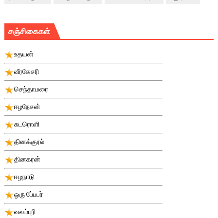
சஞ்சிகைகள்
உதயன்
வீரகேசரி
செந்தாமரை
ஈழநேசன்
சுடரொளி
தினக்குரல்
தினகரன்
ஈழநாடு
ஒரு பே்பபர்
வலம்புரி