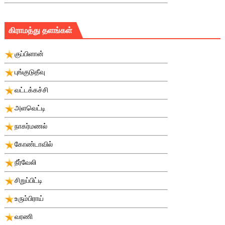
கிராமத்து தளங்கள்
குப்பிளான்
புங்குடுதீவு
வட்டக்கச்சி
அளவெட்டி
நாகர்மணல்
கோண்டாவில்
நீர்வேலி
சிறுப்பிட்டி
உரும்பிராய்
வரணி