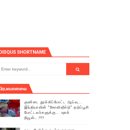
ோடு அழைக்கின்றோம்.
DISQUS SHORTNAME
பிரபலமானவை
குண்டை தூக்கிப்போட்ட ஆய்வு….
இந்தியாவின் “கோவிஷீல்டு” தடுப்பூசி
போட்டவர்களுக்கு…. ஷாக்
நியூஸ்….!!!!
் (செய்தியும்,படங்களும்..)