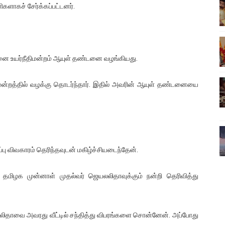
களாகச் சேர்க்கப்பட்டனர்.
ிலும் தமிழின அழிப்பிற்கு நீதி கேட்டு நடைபெற்ற கவனயீர்ப்புப் போராட்
்பு (படங்கள், விடியோ)
ொதுச் சபை கூட்டத்தில் இன்று உரை
னை உயர்நீதிமன்றம் ஆயுள் தண்டனை வழங்கியது.
வீடியோ)
மன்றத்தில் வழக்கு தொடர்ந்தார். இதில் அவரின் ஆயுள் தண்டனையை
்திலே அதிக காலெக்ஷன் செய்த திரைப்படம் ! எங்கு தெரியுமா?
ர்ப்பு விவகாரம் தெரிந்தவுடன் மகிழ்ச்சியடைந்தேன்.
த தமிழக முன்னாள் முதல்வர் ஜெயலலிதாவுக்கும் நன்றி தெரிவித்து
ாவை அவரது வீட்டில் சந்தித்து விபரங்களை சொன்னேன். அப்போது