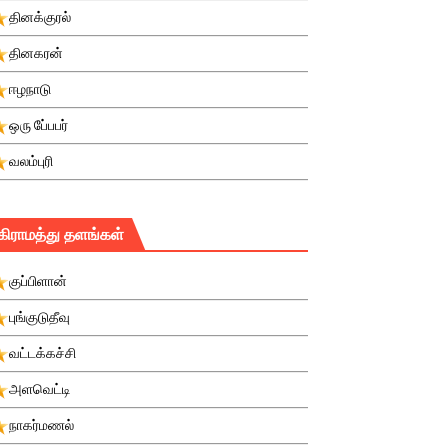
தினக்குரல்
தினகரன்
ஈழநாடு
ஒரு பே்பபர்
வலம்புரி
கிராமத்து தளங்கள்
குப்பிளான்
புங்குடுதீவு
வட்டக்கச்சி
அளவெட்டி
நாகர்மணல்