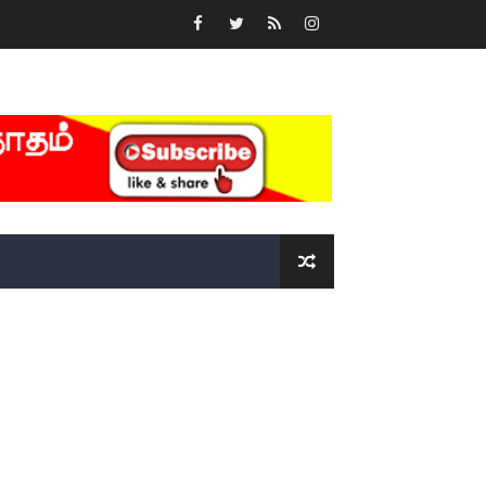
்….!!!!