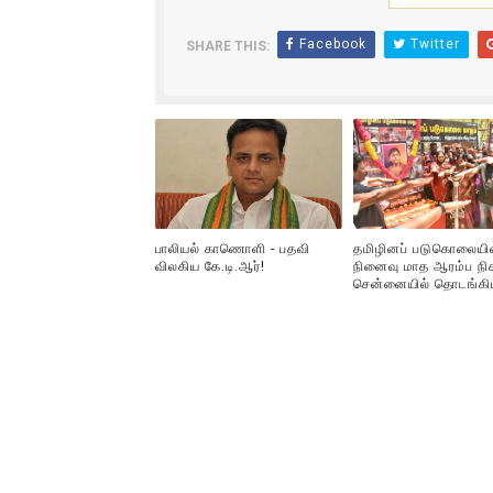
Facebook
Twitter
SHARE THIS:
பாலியல் காணொளி - பதவி
தமிழினப் படுகொலையி
விலகிய கே.டி.ஆர்!
நினைவு மாத ஆரம்ப நிக
சென்னையில் தொடங்கி