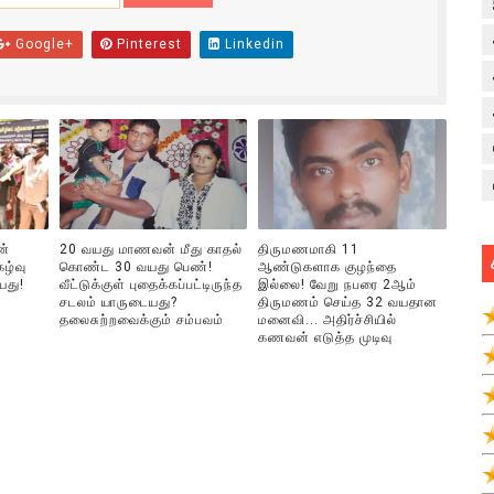
Google+
Pinterest
Linkedin
ன்
20 வயது மாணவன் மீது காதல்
திருமணமாகி 11
ழ்வு
கொண்ட 30 வயது பெண்!
ஆண்டுகளாக குழந்தை
யது!
வீட்டுக்குள் புதைக்கப்பட்டிருந்த
இல்லை! வேறு நபரை 2ஆம்
சடலம் யாருடையது?
திருமணம் செய்த 32 வயதான
தலைசுற்றவைக்கும் சம்பவம்
மனைவி... அதிர்ச்சியில்
கணவன் எடுத்த முடிவு