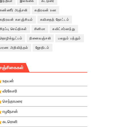
இந்தியா
இலங்கை
கட்டுரை
கண்ணீர் அஞ்சலி
கதிரவன் உலா
கதிரவன் களஞ்சியம்
கவிதைத் தோட்டம்
சிறப்பு செய்திகள்
சினிமா
சுவிட்சர்லாந்து
தொழில்நுட்பம்
நினைவஞ்சலி
பலதும் பத்தும்
மரண அறிவித்தல்
ஜோதிடம்
சஞ்சிகைகள்
உதயன்
வீரகேசரி
செந்தாமரை
ஈழநேசன்
சுடரொளி