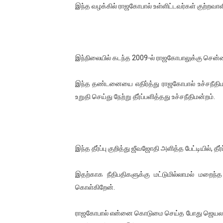
இந்த வழக்கில் ராஜகோபால் உள்ளிட்டவர்கள் குற்றவாளி
ஐ.நா முன்றலில் சீரற்ற காலநிலைய
இளையராஜா – கமல் அவசர சந்திப
ஜனாதிபதி ஐக்கிய நாடுகளின் ப
இந்நிலையில் கடந்த 2009-ல் ராஜகோபாலுக்கு சென்
32 CM விநோத கன்றுக்குட்டி! (
இந்த தண்டனையை எதிர்த்து ராஜகோபால் உச்சநீதி
உறுதி செய்து நேற்று தீர்ப்பளித்தது உச்சநீதிமன்றம்.
வலிமை தான் அஜித் திரைப்பயணத
இந்த தீர்ப்பு குறித்து ஜீவஜோதி அளித்த பேட்டியில், தீ
இதற்காக நீதிபதிகளுக்கு மட்டுமில்லாமல் மறைந்
கொள்கிறேன்.
ராஜகோபால் என்னை கொடுமை செய்த போது ஜெயலலித