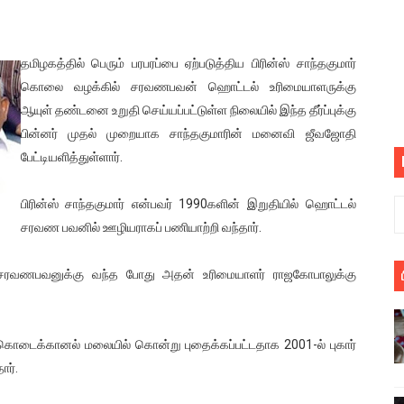
பெறும் கண்டனப் போராட்டத்திற்கு கலந்துகொள்ளுமாறு அன்புரிமைய
் படித்த மாணவர்கள் தொடர்பில் நாடாளுமன்றத்தில் பகிரங்க கேள்வி
தமிழகத்தில் பெரும் பரபரப்பை ஏற்படுத்திய பிரின்ஸ் சாந்தகுமார்
கொலை வழக்கில் சரவணபவன் ஹொட்டல் உரிமையாளருக்கு
யில் இலங்கைத் தமிழ் குடும்பம்!! நடந்தது என்ன
ஆயுள் தண்டனை உறுதி செய்யப்பட்டுள்ள நிலையில் இந்த தீர்ப்புக்கு
பின்னர் முதல் முறையாக சாந்தகுமாரின் மனைவி ஜீவஜோதி
 : ரஜினிக்காக இலங்கை பாடலாசிரியர் வெளியிட்ட...
பேட்டியளித்துள்ளார்.
ரிழப்பு - கொதித்தெழுந்த பிரதேசவாசிகள்!
பிரின்ஸ் சாந்தகுமார் என்பவர் 1990களின் இறுதியில் ஹொட்டல்
 கூடிய இடங்கள்...
சரவண பவனில் ஊழியராகப் பணியாற்றி வந்தார்.
ை செய்த முதியவருக்கு வழங்கப்பட்ட தண்டனை
வணபவனுக்கு வந்த போது அதன் உரிமையாளர் ராஜகோபாலுக்கு
ொலை!
கொடைக்கானல் மலையில் கொன்று புதைக்கப்பட்டதாக 2001-ல் புகார்
்துள்ள அதிரடி உத்தரவு!
ார்.
், கேணல் சங்கர் ஆகியோரின் நினைவெழுச்சி நாள் - 26.09.2021 சுவிஸ