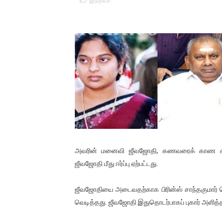
இந்தியா
01/11/2021 Scotland ல் நடை
பாலச்சந்திரன் மற்றும் தன்னிடம
பிரிட்டனால் கடத்தப்படும் நிலை
வர்ராரு...வர்ராரு... அண்ணாத்த
கைது செய்யப்பட்ட இளைஞன் உயி
தடுப்பூசியை பெற்றுக் கொள்ளக்
சிறுமியை பாலியல் வன்கொடும
அவரின் மனைவி ஜீவஜோதி, கணவரைக் காண சர
ஜீவஜோதி மீது ஈர்ப்பு ஏற்பட்டது.
பிரபல நடிகை தூக்கிட்டு தற்க
ஜீவஜோதியை அடைவதற்காக பிரின்ஸ் சாந்தகுமார் 
வடிவேலுவுக்கு நீதிமன்றம் விதித
வெடித்தது. ஜீவஜோதி இதுதொடர்பாகப் புகார் அளித்த
தியாகதீபம் லெப்.கேணல் திலீபன