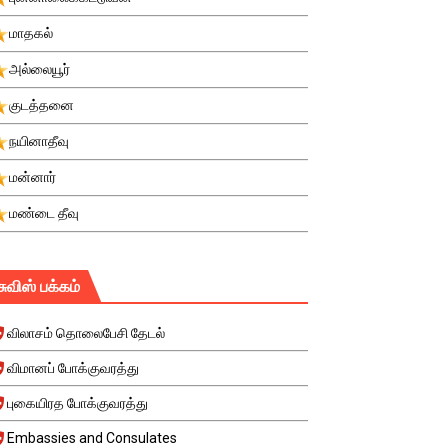
மாதகல்
அல்லையூர்
குடத்தனை
நயினாதீவு
மன்னார்
மண்டை தீவு
சுவிஸ் பக்கம்
விலாசம் தொலைபேசி தேடல்
விமானப் போக்குவரத்து
புகையிரத போக்குவரத்து
Embassies and Consulates