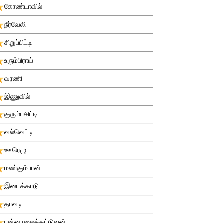
கோண்டாவில்
நீர்வேலி
சிறுப்பிட்டி
உரும்பிராய்
வரணி
இணுவில்
குரும்பசிட்டி
வல்வெட்டி
ஊரெழு
மண்கும்பான்
இடைக்காடு
தாவடி
புன்னாலைக்கட்டுவன்