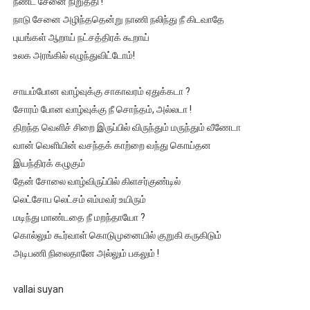
நீண்ட சேனை நிறுத்தி !
ஜனாதிபதி ஐக்கிய நாடுகளின் பொதுச் சபை கூட்டத்தில் இன்று 
நாடு சேனை அழிந்ததென்று நாணி நலிந்து நீ கிடவாதே
புயங்கள் ஆறாய் நட்சத்திரக் கூறாய்
32 CM விநோத கன்றுக்குட்டி! (வீடியோ)
உலக அரங்கில் எழுந்துவிட்டோம்!
வலிமை தான் அஜித் திரைப்பயணத்திலே அதிக காலெக்ஷன் செய்த த
சாயம்போன வாழ்வுக்கு சாகாவரம் ஏதுக்கடா ?
சோரம் போன வாழ்வுக்கு நீ சொந்தம், அல்லடா !
அல்வா கொடுக்கின்றது இலங்கை!
திறந்த வெளிச் சிறை இருப்பில் விருந்தும் மருந்தும் வீணேடா
2ஆம் நாள் உக்ரைன் யுத்தம்!! எங்களைத் தனிமையில் விட்டுவிட்டுன
வான் வெளியின் வசந்தக் காற்றை வந்து கொய்தன
இயந்திரக் கழுகும்
தேன் சோலை வாழ்விருப்பில் கிளசர்குண்டில்
லெட்சோப லெட்சம் எம்மவர் உயிரும்
மடிந்து மாண்டதை நீ மறந்தாயோ ?
கொல்லும் கூர்வாள் கொடுமுனையில் குறுகி கருகிடும்
அடிபணி நிலைதானே அல்லும் பகலும் !
vallai suyan