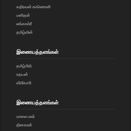
கதிரவன் காணொளி
மனிதன்
லங்காஸ்ரீ
தமிழ்வின்
இணையத்தளங்கள்
தமிழ்மிரர்
உதயன்
வீரகேசரி
இணையத்தளங்கள்
மாலை மலர்
தினகரன்