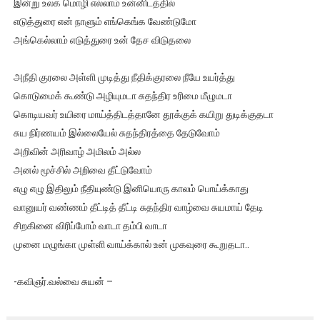
இன்று உலக மொழி எல்லாம் உன்னிடத்தில்
எடுத்துரை என் நாளும் எங்கெங்க வேண்டுமோ
அங்கெல்லாம் எடுத்துரை உன் தேச விடுதலை
அநீதி குரலை அள்ளி முடித்து நீதிக்குரலை நீயே உயர்த்து
கொடுமைக் கூண்டு அழியுமடா சுதந்திர உரிமை மீழுமடா
கொடியவர் உயிரை மாய்த்திடத்தானே தூக்குக் கயிறு துடிக்குதடா
சுய நிர்ணயம் இல்லையேல் சுதந்திரத்தை தேடுவோம்
அறிவின் அரிவாழ் அமிலம் அல்ல
அனல் மூச்சில் அறிவை தீட்டுவோம்
எழு எழு இதிலும் நீதியுண்டு இனியொரு காலம் பொய்க்காது
வானுயர் வண்ணம் தீட்டித் தீட்டி சுதந்திர வாழ்வை சுயமாய் தேடி
சிறகினை விரிப்போம் வாடா தம்பி வாடா
முனை மழுங்கா முள்ளி வாய்க்கால் உன் முகவுரை கூறுதடா..
-கவிஞர்.வல்வை சுயன் –