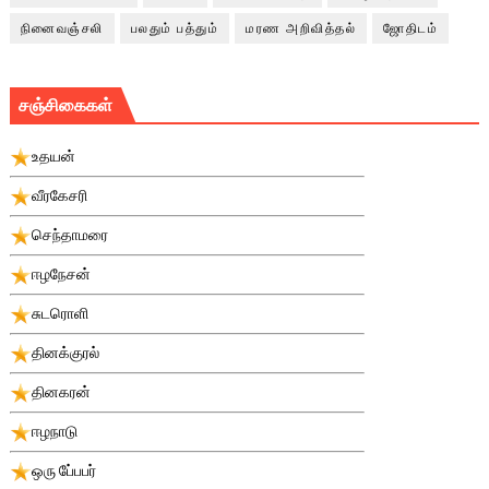
நினைவஞ்சலி
பலதும் பத்தும்
மரண அறிவித்தல்
ஜோதிடம்
சஞ்சிகைகள்
உதயன்
வீரகேசரி
செந்தாமரை
ஈழநேசன்
சுடரொளி
தினக்குரல்
தினகரன்
ஈழநாடு
ஒரு பே்பபர்