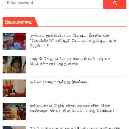
பிரபலமானவை
குண்டை தூக்கிப்போட்ட ஆய்வு…. இந்தியாவின்
“கோவிஷீல்டு” தடுப்பூசி போட்டவர்களுக்கு…. ஷாக்
நியூஸ்….!!!!
ரவுடி பேபிக்கு நடந்த தரமான சம்பவம்.. ஆபாச
வீடியோக்களால் வந்த வினை
அல்வா கொடுக்கின்றது இலங்கை!
வலிமை தான் அஜித் திரைப்பயணத்திலே அதிக
காலெக்ஷன் செய்த திரைப்படம் ! எங்கு தெரியுமா?
2ஆம் நாள் உக்ரைன் யுத்தம்!! எங்களைத் தனிமையில்