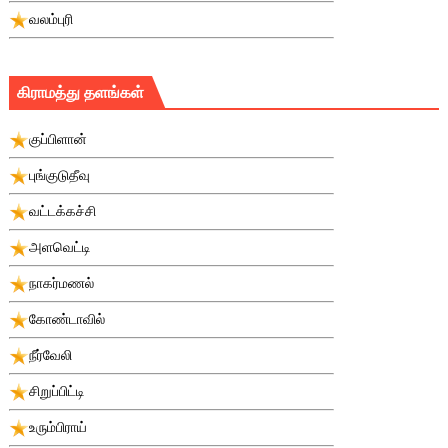
வலம்புரி
கிராமத்து தளங்கள்
குப்பிளான்
புங்குடுதீவு
வட்டக்கச்சி
அளவெட்டி
நாகர்மணல்
கோண்டாவில்
நீர்வேலி
சிறுப்பிட்டி
உரும்பிராய்