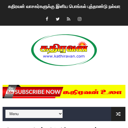
கதிரவன் வாசகர்களுக்கு இனிய பொங்கல் புத்தாண்டு நல்வாழ்த்
மகிந்த ராஜபக்சே பதவி விலக திட்டம்?
ரவுடி பேபிக்கு நடந்த தரமான சம்பவம்.. ஆபாச வீடியோக்களால் வ
காணாமல் போகும் பிள்ளையார்கள்!
குண்டை தூக்கிப்போட்ட ஆய்வு…. இந்தியாவின் “கோவிஷீல்டு” தடுப
யாழில் தமிழின தலைவர் பிரபாகரனின் பிறந்தநாளை கொண்டாடிய
MKRdezign
ஏர்போர்ட்டில் உதைத்த நபர் யார், என்ன நடந்தது?: உண்மையை ச
சீனா இலங்கையிடம் 8 மில்லியன் அமெரிக்க டொலர் நட்டஈடு கோர
01/11/2021 Scotland ல் நடைபெறும் கண்டனப் போராட்டத்திற
பாலச்சந்திரன் மற்றும் தன்னிடம் படித்த மாணவர்கள் தொடர்பில் ந