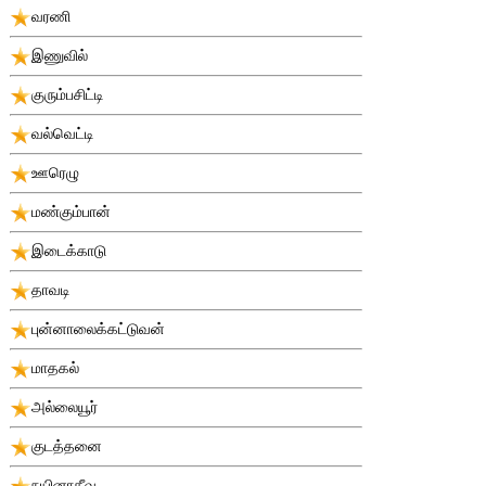
வரணி
இணுவில்
குரும்பசிட்டி
வல்வெட்டி
ஊரெழு
மண்கும்பான்
இடைக்காடு
தாவடி
புன்னாலைக்கட்டுவன்
மாதகல்
அல்லையூர்
குடத்தனை
நயினாதீவு