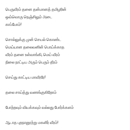
பெருவீரம் தனை தன்மானத் தமிழரின்
ஒவ்வொரு நெஞ்சிலும் அடை
காப்போம்!
சொல்லுக்கு முன் செயல் கொண்ட
மெய்யான தலைவனின் பொய்க்காத
வீரம் தனை உள்வாங்கி, மெய் வீரம்
நிலை நாட்டிய அரும் பெரும் தீரம்
செய்து காட்டிய மாவீரரே!
தலை சாய்த்து வணங்குகிறோம்
போற்றவும் வியக்கவும் வல்லது போர்க்களம்
ஆடாத புறநானூற்று மகளிர் வீரம்!