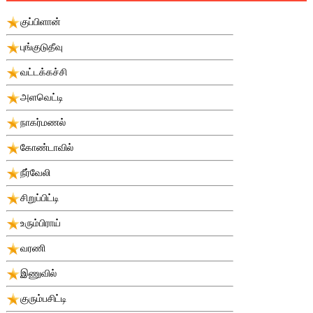
குப்பிளான்
புங்குடுதீவு
வட்டக்கச்சி
அளவெட்டி
நாகர்மணல்
கோண்டாவில்
நீர்வேலி
சிறுப்பிட்டி
உரும்பிராய்
வரணி
இணுவில்
குரும்பசிட்டி