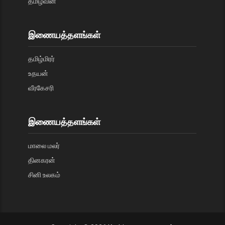
தமிழ்வின்
இணையத்தளங்கள்
தமிழ்மிரர்
உதயன்
வீரகேசரி
இணையத்தளங்கள்
மாலை மலர்
தினகரன்
சினி உலகம்