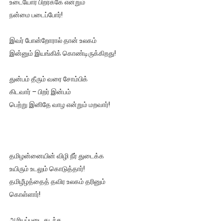
உடையோர் பிறர்க்கே என்றும்
நன்மை படைப்போர்!
இவர் போன்றோரால் தான் உலகம்
இன்னும் இயங்கிக் கொண்டிருக்கிறது!
துன்பம் தீரும் வரை சோம்பிக்
கிடவார் – பிறர் இன்பம்
பெற்று இனிதே வாழ என்றும் மறவார்!
தமிழன்னையின் விழி நீர் துடைக்க
உயிரும் உடலும் கொடுத்தார்!
தமிழீழத்தைத் தவிர உலகம் தரினும்
கொள்ளார்!
ஆரியப்படை கடந்த