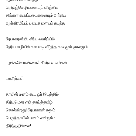
நெடுஞ்செழியனையும் விஞ்சிய
சிங்கள கூலிப்படைகளையும் அந்நிய
ஆக்கிரமிப்புப் படைகளையும் கடந்த
பிரபாகரனின்; சீரிய வளர்ப்பில்
நேரிய வழியில் களமாடி வீழ்ந்த காலமும் ஞாலமும்
மறக்கவொண்ணாச் சீலர்கள் எங்கள்
மாவீரர்கள்!
தாயின் மனம் கூட ஓர் இடத்தில்
திரியுமென என் தாய்த்தமிழ்
சொல்கிறது! பிரபாகரன் எனும்
பெருந்தாயின் மனம் என்றுமே
திரிந்ததில்லை!