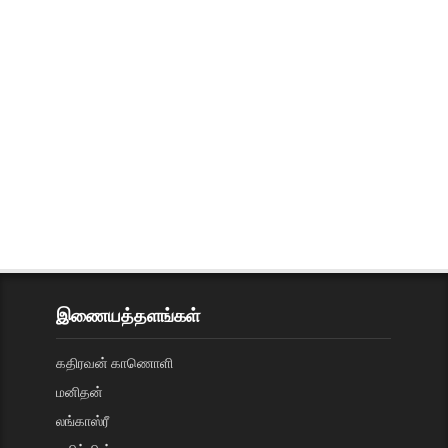
இணையத்தளங்கள்
கதிரவன் காணொளி
மனிதன்
லங்காஸ்ரீ