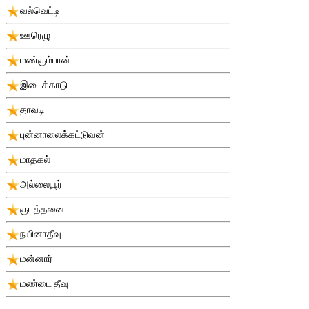
வல்வெட்டி
ஊரெழு
மண்கும்பான்
இடைக்காடு
தாவடி
புன்னாலைக்கட்டுவன்
மாதகல்
அல்லையூர்
குடத்தனை
நயினாதீவு
மன்னார்
மண்டை தீவு