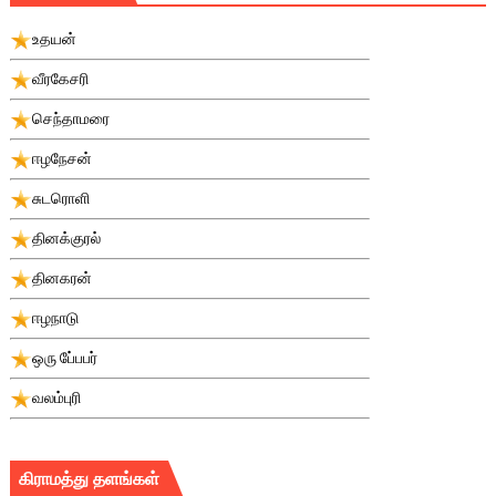
உதயன்
வீரகேசரி
செந்தாமரை
ஈழநேசன்
சுடரொளி
தினக்குரல்
தினகரன்
ஈழநாடு
ஒரு பே்பபர்
வலம்புரி
கிராமத்து தளங்கள்