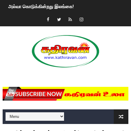
அல்வா கொடுக்கின்றது இலங்கை!
2ஆம் நாள் உக்ரைன் யுத்தம்!! எங்களைத் தனிமையில் விட்டுவிட்டுன
கதிரவன் வாசகர்களுக்கு இனிய பொங்கல் புத்தாண்டு நல்வாழ்த்
மகிந்த ராஜபக்சே பதவி விலக திட்டம்?
ரவுடி பேபிக்கு நடந்த தரமான சம்பவம்.. ஆபாச வீடியோக்களால் வ
காணாமல் போகும் பிள்ளையார்கள்!
MKRdezign
குண்டை தூக்கிப்போட்ட ஆய்வு…. இந்தியாவின் “கோவிஷீல்டு” தடுப
யாழில் தமிழின தலைவர் பிரபாகரனின் பிறந்தநாளை கொண்டாடிய
ஏர்போர்ட்டில் உதைத்த நபர் யார், என்ன நடந்தது?: உண்மையை ச
சீனா இலங்கையிடம் 8 மில்லியன் அமெரிக்க டொலர் நட்டஈடு கோர