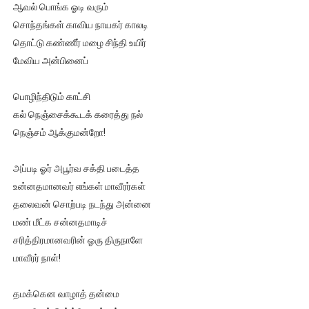
ஆவல் பொங்க ஓடி வரும்
ஐ.நா முன்றலில் சீரற்ற காலநிலையிலும் தமிழின அழிப்பிற்கு நீதி க
சொந்தங்கள் காவிய நாயகர் காலடி
தொட்டு கண்ணீர் மழை சிந்தி உயிர்
இளையராஜா – கமல் அவசர சந்திப்பு (படங்கள், விடியோ)
மேவிய அன்பினைப்
ஜனாதிபதி ஐக்கிய நாடுகளின் பொதுச் சபை கூட்டத்தில் இன்று 
பொழிந்திடும் காட்சி
32 CM விநோத கன்றுக்குட்டி! (வீடியோ)
கல் நெஞ்சைக்கூடக் கரைத்து நல்
நெஞ்சம் ஆக்குமன்றோ!
வலிமை தான் அஜித் திரைப்பயணத்திலே அதிக காலெக்ஷன் செய்த த
அப்படி ஓர் அபூர்வ சக்தி படைத்த
உன்னதமானவர் எங்கள் மாவீரர்கள்
தலைவன் சொற்படி நடந்து அன்னை
மண் மீட்க சன்னதமாடிச்
சரித்திரமானவரின் ஓரு திருநாளே
மாவீரர் நாள்!
தமக்கென வாழாத் தன்மை