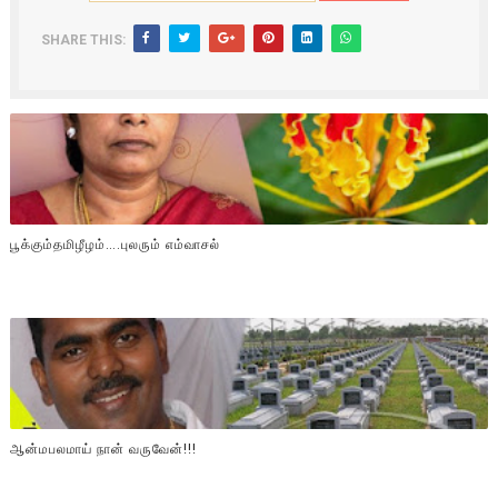
SHARE THIS:
பூக்கும்தமிழீழம்….புலரும் எம்வாசல்
ஆன்மபலமாய் நான் வருவேன்!!!