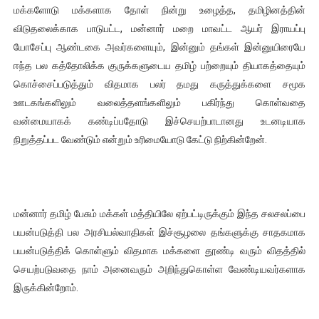
மக்களோடு மக்களாக தோள் நின்று உழைத்த, தமிழினத்தின்
விடுதலைக்காக பாடுபட்ட, மன்னார் மறை மாவட்ட ஆயர் இராயப்பு
யோசேப்பு ஆண்டகை அவர்களையும், இன்னும் தங்கள் இன்னுயிரையே
ஈந்த பல கத்தோலிக்க குருக்களுடைய தமிழ் பற்றையும் தியாகத்தையும்
கொச்சைப்படுத்தும் விதமாக பலர் தமது கருத்துக்களை சமூக
ஊடகங்களிலும் வலைத்தளங்களிலும் பகிர்ந்து கொள்வதை
வன்மையாகக் கண்டிப்பதோடு இச்செயற்பாடானது உடனடியாக
நிறுத்தப்பட வேண்டும் என்றும் உரிமையோடு கேட்டு நிற்கின்றேன்.
மன்னார் தமிழ் பேசும் மக்கள் மத்தியிலே ஏற்பட்டிருக்கும் இந்த சலசலப்பை
பயன்படுத்தி பல அரசியல்வாதிகள் இச்சூழலை தங்களுக்கு சாதகமாக
பயன்படுத்திக் கொள்ளும் விதமாக மக்களை தூண்டி வரும் விதத்தில்
செயற்படுவதை நாம் அனைவரும் அறிந்துகொள்ள வேண்டியவர்களாக
இருக்கின்றோம்.