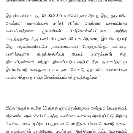
இந் நிலையில் கடந்த 02.03.2019 சனிக்கிழமை அன்று இந்த தற்காலிக
அலங்கார வளைவினை மாற்றி நிரந்தர அலங்கார வளைவினை
அமைப்பதற்கான முயற்சிகள் மேற்கொள்ளப்பட்டதை அறிந்த
பங்குத்தந்தை அருட்பணி மரியதாஸ் லியோன் அடிகளார் இச் செயற்பாடு
இரு சமூகங்களிடையே முரண்பாடுகளை தோற்றுவிக்கும் என்பதை
உணர்ந்தவராக திருக்கேதிஸ்வர ஆலயப் பொறுப்பாளர் திரு.
இராமகிருஸ்ணன், மற்றும் இளைப்பாறிய அதிபர் திரு. தயானந்தராஜா
இவர்களோடு கலந்துரையாடி வழமை போன்றே தற்காலிக வளைவினை
பயன்படுத்துவது என்ற இணக்கப்பாட்டுக்கு வந்திருந்தனர்.
இவ்வாறிருக்க கடந்த 3ம் திகதி ஞாயிற்றுக்கிழமை அன்று அந்தபகுதியில்
ஏற்கனவே அமைக்கப்பட்டிருந்த அலங்கார வளைவு அகற்றப்பட்டு நிரந்தர
அலங்காரவளைவு அமைப்பதற்கான கொங்றீற், கம்பிகள் கொண்டு கனரக
வாகனங்களின் உதவியோடு முயற்சிகள் மேற்கொள்ளப்பட்ட வேளையில்