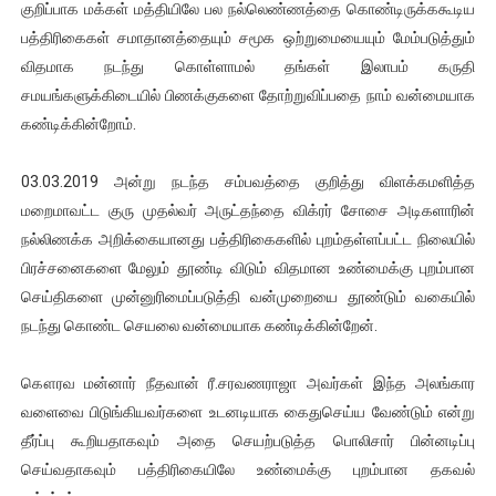
குறிப்பாக மக்கள் மத்தியிலே பல நல்லெண்ணத்தை கொண்டிருக்ககூடிய
பத்திரிகைகள் சமாதானத்தையும் சமூக ஒற்றுமையையும் மேம்படுத்தும்
விதமாக நடந்து கொள்ளாமல் தங்கள் இலாபம் கருதி
சமயங்களுக்கிடையில் பிணக்குகளை தோற்றுவிப்பதை நாம் வன்மையாக
கண்டிக்கின்றோம்.
03.03.2019 அன்று நடந்த சம்பவத்தை குறித்து விளக்கமளித்த
மறைமாவட்ட குரு முதல்வர் அருட்தந்தை விக்ரர் சோசை அடிகளாரின்
நல்லிணக்க அறிக்கையானது பத்திரிகைகளில் புறம்தள்ளப்பட்ட நிலையில்
பிரச்சனைகளை மேலும் தூண்டி விடும் விதமான உண்மைக்கு புறம்பான
செய்திகளை முன்னுரிமைப்படுத்தி வன்முறையை தூண்டும் வகையில்
நடந்து கொண்ட செயலை வன்மையாக கண்டிக்கின்றேன்.
கௌரவ மன்னார் நீதவான் ரீ.சரவணராஜா அவர்கள் இந்த அலங்கார
வளைவை பிடுங்கியவர்களை உடனடியாக கைதுசெய்ய வேண்டும் என்று
தீர்ப்பு கூறியதாகவும் அதை செயற்படுத்த பொலிசார் பின்னடிப்பு
செய்வதாகவும் பத்திரிகையிலே உண்மைக்கு புறம்பான தகவல்