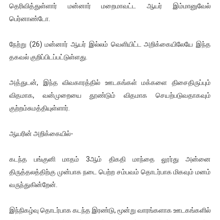
தெரிவித்துள்ளார் மன்னார் மறைமாவட்ட ஆயர் இம்மானுவேல்
இளையராஜா – கமல் அவசர சந்திப்பு (படங்கள், விடியோ)
பெர்னாண்டோ.
ஜனாதிபதி ஐக்கிய நாடுகளின் பொதுச் சபை கூட்டத்தில் இன்று 
நேற்று (26) மன்னார் ஆயர் இல்லம் வெளியிட்ட அறிக்கையிலேயே இந்த
32 CM விநோத கன்றுக்குட்டி! (வீடியோ)
தகவல் குறிப்பிடப்பட்டுள்ளது.
வலிமை தான் அஜித் திரைப்பயணத்திலே அதிக காலெக்ஷன் செய்த த
அத்துடன், இந்த விவகாரத்தில் ஊடகங்கள் மக்களை திசைதிருப்பும்
விதமாக, வன்முறையை தூண்டும் விதமாக செயற்படுவதாகவும்
அல்வா கொடுக்கின்றது இலங்கை!
குற்றம்சுமத்தியுள்ளார்.
ஆயரின் அறிக்கையில்-
கடந்த பங்குனி மாதம் 3ஆம் திகதி மாந்தை லூர்து அன்னை
திருத்தலத்திற்கு முன்பாக நடை பெற்ற சம்பவம் தொடர்பாக மிகவும் மனம்
வருந்துகின்றேன்.
இந்நிகழ்வு தொடர்பாக கடந்த இரண்டு, மூன்று வாரங்களாக ஊடகங்களில்