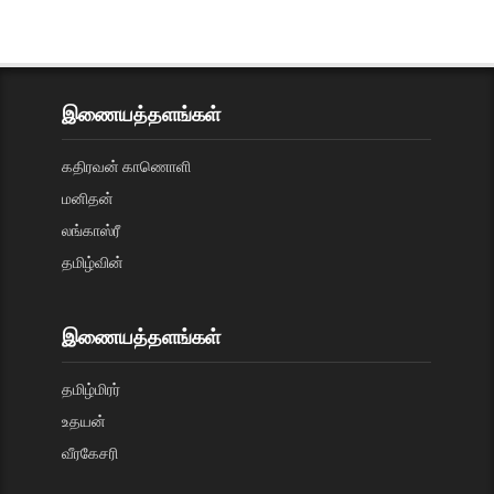
இணையத்தளங்கள்
கதிரவன் காணொளி
மனிதன்
லங்காஸ்ரீ
தமிழ்வின்
இணையத்தளங்கள்
தமிழ்மிரர்
உதயன்
வீரகேசரி