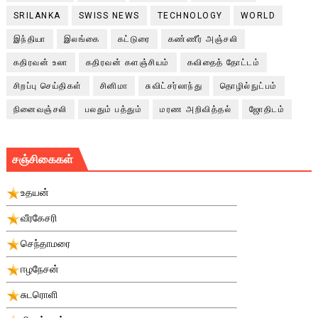
SRILANKA
SWISS NEWS
TECHNOLOGY
WORLD
இந்தியா
இலங்கை
கட்டுரை
கண்ணீர் அஞ்சலி
கதிரவன் உலா
கதிரவன் களஞ்சியம்
கவிதைத் தோட்டம்
சிறப்பு செய்திகள்
சினிமா
சுவிட்சர்லாந்து
தொழில்நுட்பம்
நினைவஞ்சலி
பலதும் பத்தும்
மரண அறிவித்தல்
ஜோதிடம்
சஞ்சிகைகள்
உதயன்
வீரகேசரி
செந்தாமரை
ஈழநேசன்
சுடரொளி