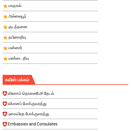
மாதகல்
அல்லையூர்
குடத்தனை
நயினாதீவு
மன்னார்
மண்டை தீவு
சுவிஸ் பக்கம்
விலாசம் தொலைபேசி தேடல்
விமானப் போக்குவரத்து
புகையிரத போக்குவரத்து
Embassies and Consulates