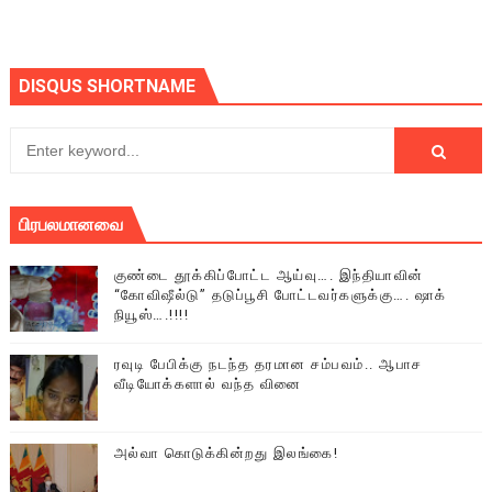
DISQUS SHORTNAME
பிரபலமானவை
குண்டை தூக்கிப்போட்ட ஆய்வு…. இந்தியாவின்
“கோவிஷீல்டு” தடுப்பூசி போட்டவர்களுக்கு…. ஷாக்
நியூஸ்….!!!!
ரவுடி பேபிக்கு நடந்த தரமான சம்பவம்.. ஆபாச
வீடியோக்களால் வந்த வினை
அல்வா கொடுக்கின்றது இலங்கை!