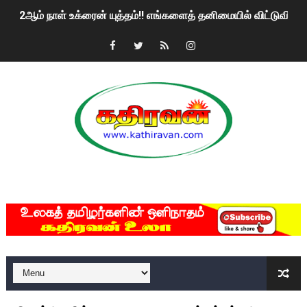
2ஆம் நாள் உக்ரைன் யுத்தம்!! எங்களைத் தனிமையில் விட்டுவிட்டுன
கதிரவன் வாசகர்களுக்கு இனிய பொங்கல் புத்தாண்டு நல்வாழ்த்
மகிந்த ராஜபக்சே பதவி விலக திட்டம்?
ரவுடி பேபிக்கு நடந்த தரமான சம்பவம்.. ஆபாச வீடியோக்களால் வ
காணாமல் போகும் பிள்ளையார்கள்!
குண்டை தூக்கிப்போட்ட ஆய்வு…. இந்தியாவின் “கோவிஷீல்டு” தடுப
MKRdezign
யாழில் தமிழின தலைவர் பிரபாகரனின் பிறந்தநாளை கொண்டாடிய
ஏர்போர்ட்டில் உதைத்த நபர் யார், என்ன நடந்தது?: உண்மையை ச
சீனா இலங்கையிடம் 8 மில்லியன் அமெரிக்க டொலர் நட்டஈடு கோர
01/11/2021 Scotland ல் நடைபெறும் கண்டனப் போராட்டத்திற