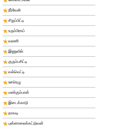
நீர்வேலி
சிறுப்பிட்டி
உரும்பிராய்
வரணி
இணுவில்
குரும்பசிட்டி
வல்வெட்டி
ஊரெழு
மண்கும்பான்
இடைக்காடு
தாவடி
புன்னாலைக்கட்டுவன்