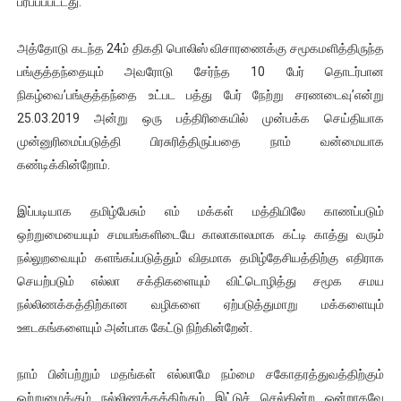
பரப்பப்பட்டது.
அத்தோடு கடந்த 24ம் திகதி பொலிஸ் விசாரணைக்கு சமூகமளித்திருந்த
பங்குத்தந்தையும் அவரோடு சேர்ந்த 10 பேர் தொடர்பான
நிகழ்வை’பங்குத்தந்தை உட்பட பத்து பேர் நேற்று சரணடைவு’என்று
25.03.2019 அன்று ஒரு பத்திரிகையில் முன்பக்க செய்தியாக
முன்னுரிமைப்படுத்தி பிரசுரித்திருப்பதை நாம் வன்மையாக
கண்டிக்கின்றோம்.
இப்படியாக தமிழ்பேசும் எம் மக்கள் மத்தியிலே காணப்படும்
ஒற்றுமையையும் சமயங்களிடையே காலாகாலமாக கட்டி காத்து வரும்
நல்லுறவையும் களங்கப்படுத்தும் விதமாக தமிழ்தேசியத்திற்கு எதிராக
செயற்படும் எல்லா சக்திகளையும் விட்டொழித்து சமூக சமய
நல்லிணக்கத்திற்கான வழிகளை ஏற்படுத்துமாறு மக்களையும்
ஊடகங்களையும் அன்பாக கேட்டு நிற்கின்றேன்.
நாம் பின்பற்றும் மதங்கள் எல்லாமே நம்மை சகோதரத்துவத்திற்கும்
ஒற்றுமைக்கும் நல்லிணக்கத்திற்கும் இட்டுச் செல்கின்ற ஒன்றாகவே