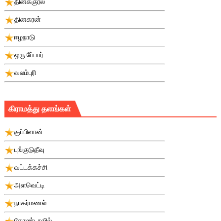
தினக்குரல்
தினகரன்
ஈழநாடு
ஒரு பே்பபர்
வலம்புரி
கிராமத்து தளங்கள்
குப்பிளான்
புங்குடுதீவு
வட்டக்கச்சி
அளவெட்டி
நாகர்மணல்
கோண்டாவில்