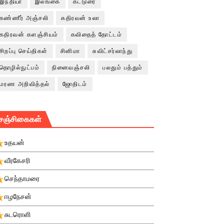
இந்தியா
இலங்கை
கட்டுரை
கண்ணீர் அஞ்சலி
கதிரவன் உலா
கதிரவன் களஞ்சியம்
கவிதைத் தோட்டம்
சிறப்பு செய்திகள்
சினிமா
சுவிட்சர்லாந்து
தொழில்நுட்பம்
நினைவஞ்சலி
பலதும் பத்தும்
மரண அறிவித்தல்
ஜோதிடம்
சஞ்சிகைகள்
உதயன்
வீரகேசரி
செந்தாமரை
ஈழநேசன்
சுடரொளி