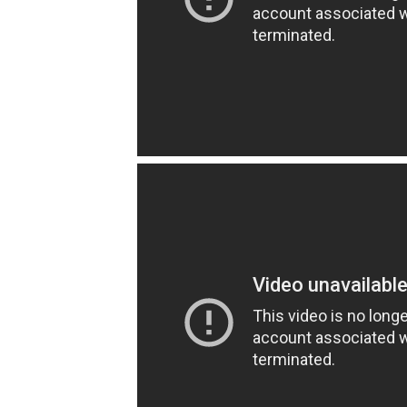
ஐ.நா முன்றலில் சீரற்ற காலநிலைய
இளையராஜா – கமல் அவசர சந்திப
ஜனாதிபதி ஐக்கிய நாடுகளின் ப
32 CM விநோத கன்றுக்குட்டி! (
வலிமை தான் அஜித் திரைப்பயணத