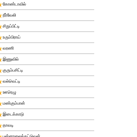
கோண்டாவில்
நீர்வேலி
சிறுப்பிட்டி
உரும்பிராய்
வரணி
இணுவில்
குரும்பசிட்டி
வல்வெட்டி
ஊரெழு
மண்கும்பான்
இடைக்காடு
தாவடி
புன்னாலைக்கட்டுவன்