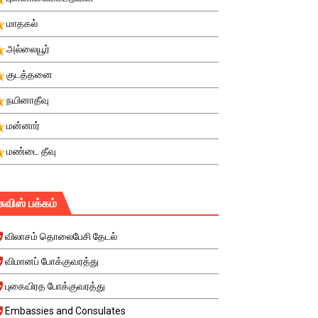
மாதகல்
அல்லையூர்
குடத்தனை
நயினாதீவு
மன்னார்
மண்டை தீவு
சுவிஸ் பக்கம்
விலாசம் தொலைபேசி தேடல்
விமானப் போக்குவரத்து
புகையிரத போக்குவரத்து
Embassies and Consulates