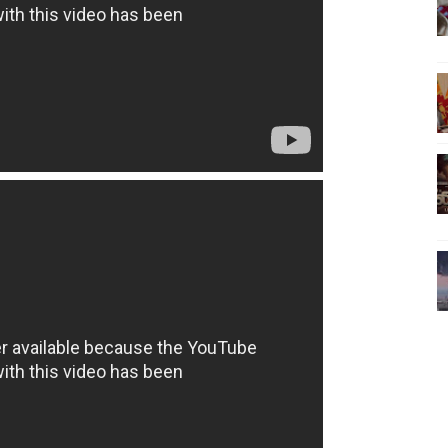
ிலும் தமிழின அழிப்பிற்கு நீதி கேட்டு நடைபெற்ற கவனயீர்ப்புப் போராட்
்பு (படங்கள், விடியோ)
ொதுச் சபை கூட்டத்தில் இன்று உரை
வீடியோ)
்திலே அதிக காலெக்ஷன் செய்த திரைப்படம் ! எங்கு தெரியுமா?