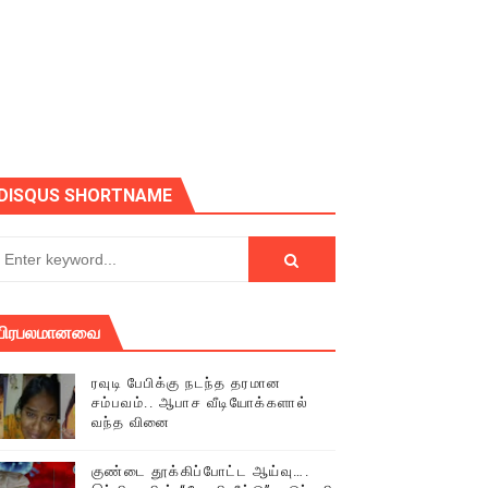
ோடு அழைக்கின்றோம்.
DISQUS SHORTNAME
பிரபலமானவை
ரவுடி பேபிக்கு நடந்த தரமான
சம்பவம்.. ஆபாச வீடியோக்களால்
வந்த வினை
் (செய்தியும்,படங்களும்..)
குண்டை தூக்கிப்போட்ட ஆய்வு….