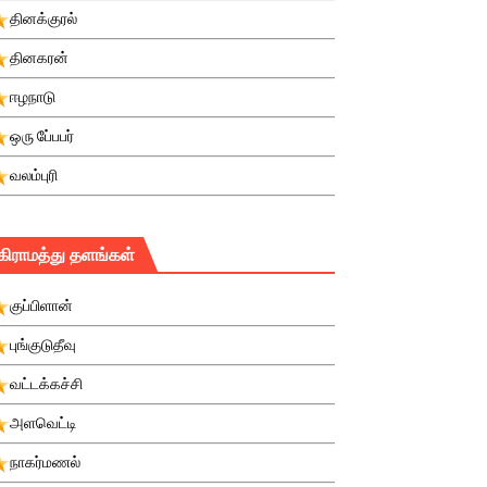
தினக்குரல்
தினகரன்
ஈழநாடு
ஒரு பே்பபர்
வலம்புரி
கிராமத்து தளங்கள்
குப்பிளான்
புங்குடுதீவு
வட்டக்கச்சி
அளவெட்டி
நாகர்மணல்