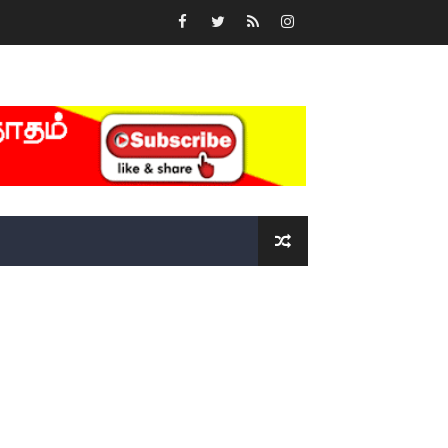
்….!!!!