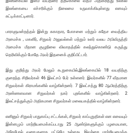
இலங்கையில் இளம் வயதினர் தற்கொலை வீதம் அதிகரித்து உலகில்
இளையராஜா – கமல் அவசர சந்திப்பு (படங்கள், விடியோ)
இலங்கையை எச்சரிக்கும் நிலைமை உருவாக்கியுள்ளது எனவும்
சுட்டிக்காட்டினார்.
ஜனாதிபதி ஐக்கிய நாடுகளின் பொதுச் சபை கூட்டத்தில் இன்று 
பாராளுமன்றத்தல் இன்று சுகாதார, போசனை மற்றும் சுதேச வைத்திய
32 CM விநோத கன்றுக்குட்டி! (வீடியோ)
அமைச்சு , மகளிர், சிறுவர் அலுவல்கள் மற்றும் உளர் வலய அபிவிருத்தி
அமைச்சு மீதான குழுநிலை விவாதத்தில் கலந்துகொண்டு கருத்து
வலிமை தான் அஜித் திரைப்பயணத்திலே அதிக காலெக்ஷன் செய்த த
தெரிவிக்கும் போதே அவர் இதனைக் குறிப்பிட்டார்.
அல்வா கொடுக்கின்றது இலங்கை!
இது குறித்து அவர் மேலும் கூறுகையில்,இலங்கையில் 18 வயதிற்கு
குறைந்த சிறிவர்கள் 46 இலட்சம் பேர் உள்ளனர். இவர்களில் 77 வீதமான
சிறுவர்கள் கிராமங்களில் வாழ்கின்றனர். 7 இலட்சத்து 80 ஆயிரத்திற்கு
அண்ணளவான சிறுவர்கள் நகர் புறங்களில் வாழ்கின்றனர். 2
இலட்சத்துக்கும் அதிகமான சிறுவர்கள் மலையகத்தில் வாழ்கின்றனர்.
எனினும் சிறுவர் பாதுகாப்பு சட்டங்கள், சிறுவர் காப்புறுதிகள் என எவையும்
இன்னமும் மாற்றியமைக்கப்படாது 25 ஆண்டுகளுக்கும் பழமையான,
அதேபோல் வரைபுகளாக மட்டுமே உள்ளது. இவற்றை மாற்றியமைக்க