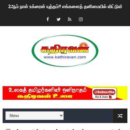
2ஆம் நாள் உக்ரைன் யுத்தம்!! எங்களைத் தனிமையில் விட்டுவிட்டுன
கதிரவன் வாசகர்களுக்கு இனிய பொங்கல் புத்தாண்டு நல்வாழ்த்
மகிந்த ராஜபக்சே பதவி விலக திட்டம்?
ரவுடி பேபிக்கு நடந்த தரமான சம்பவம்.. ஆபாச வீடியோக்களால் வ
காணாமல் போகும் பிள்ளையார்கள்!
குண்டை தூக்கிப்போட்ட ஆய்வு…. இந்தியாவின் “கோவிஷீல்டு” தடுப
MKRdezign
யாழில் தமிழின தலைவர் பிரபாகரனின் பிறந்தநாளை கொண்டாடிய
ஏர்போர்ட்டில் உதைத்த நபர் யார், என்ன நடந்தது?: உண்மையை ச
சீனா இலங்கையிடம் 8 மில்லியன் அமெரிக்க டொலர் நட்டஈடு கோர
01/11/2021 Scotland ல் நடைபெறும் கண்டனப் போராட்டத்திற