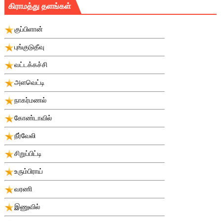
கிராமத்து தளங்கள்
குப்பிளான்
புங்குடுதீவு
வட்டக்கச்சி
அளவெட்டி
நாகர்மணல்
கோண்டாவில்
நீர்வேலி
சிறுப்பிட்டி
உரும்பிராய்
வரணி
இணுவில்