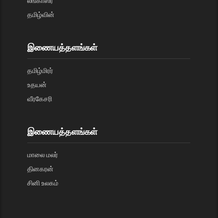
லங்காஸ்ரீ
தமிழ்வின்
இணையத்தளங்கள்
தமிழ்மிரர்
உதயன்
வீரகேசரி
இணையத்தளங்கள்
மாலை மலர்
தினகரன்
சினி உலகம்