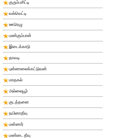
குரும்பசிட்டி
வல்வெட்டி
ஊரெழு
மண்கும்பான்
இடைக்காடு
தாவடி
புன்னாலைக்கட்டுவன்
மாதகல்
அல்லையூர்
குடத்தனை
நயினாதீவு
மன்னார்
மண்டை தீவு