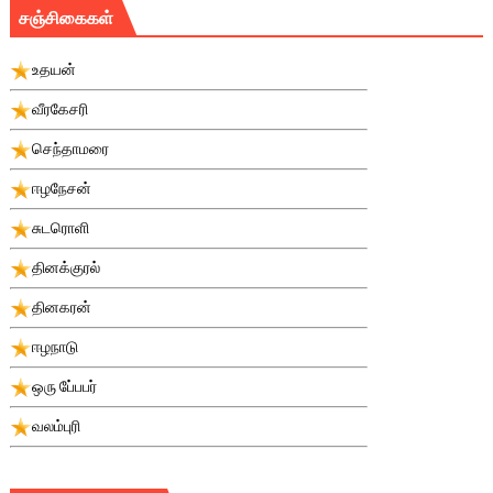
சஞ்சிகைகள்
உதயன்
வீரகேசரி
செந்தாமரை
ஈழநேசன்
சுடரொளி
தினக்குரல்
தினகரன்
ஈழநாடு
ஒரு பே்பபர்
வலம்புரி