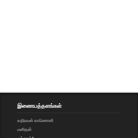
இணையத்தளங்கள்
கதிரவன் காணொளி
மனிதன்