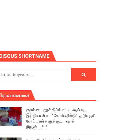
் (செய்தியும்,படங்களும்..)
டத்தில் திரண்ட தமிழ்மக்கள்!!
DISQUS SHORTNAME
பிரபலமானவை
குண்டை தூக்கிப்போட்ட ஆய்வு….
இந்தியாவின் “கோவிஷீல்டு” தடுப்பூசி
போட்டவர்களுக்கு…. ஷாக்
நியூஸ்….!!!!