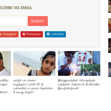
ம்பவம்.. ஆபாச வீடியோக்களால் வந்த வினை
SCRIBE VIA EMAIL
ள்!
இந்தியாவின் “கோவிஷீல்டு” தடுப்பூசி போட்டவர்களுக்கு…. ஷாக் நியூஸ
Google+
Pinterest
Linkedin
கரனின் பிறந்தநாளை கொண்டாடியுள்ளனர் பல்கலை மாணவர்கள்!
ார், என்ன நடந்தது?: உண்மையை சொன்ன விஜய் சேதுபதி
ுமதியே
யாழில் பாடசாலை
இராணுவத்தின் அச்சறுத்தல்
சனும்
கழுத்துப்பட்டியில் வீட்டு
மத்தியில் அஞ்சாமல் தீபமேற்றிய
யன்னலில் சடலமாக தொங்கிய
இளஞ்செழியன்!
்சேகா!
9 வயது சிறுமி!