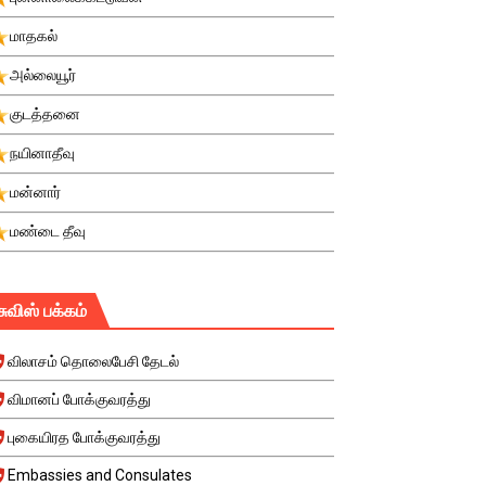
மாதகல்
அல்லையூர்
குடத்தனை
நயினாதீவு
மன்னார்
மண்டை தீவு
சுவிஸ் பக்கம்
விலாசம் தொலைபேசி தேடல்
விமானப் போக்குவரத்து
புகையிரத போக்குவரத்து
Embassies and Consulates