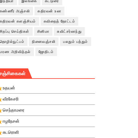
இந்தியா
இலங்கை
கட்டுரை
கண்ணீர் அஞ்சலி
கதிரவன் உலா
கதிரவன் களஞ்சியம்
கவிதைத் தோட்டம்
சிறப்பு செய்திகள்
சினிமா
சுவிட்சர்லாந்து
தொழில்நுட்பம்
நினைவஞ்சலி
பலதும் பத்தும்
மரண அறிவித்தல்
ஜோதிடம்
சஞ்சிகைகள்
உதயன்
வீரகேசரி
செந்தாமரை
ஈழநேசன்
சுடரொளி