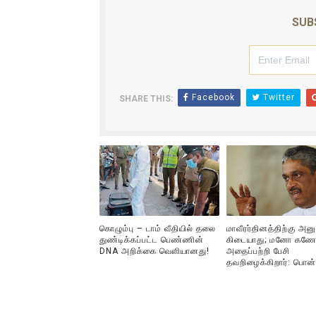
ரவுடி பேபிக்கு நடந்த தரமான ச
SUB
காணாமல் போகும் பிள்ளையார்க
குண்டை தூக்கிப்போட்ட ஆய்வு…. 
Facebook
Twitter
SHARE THIS:
யாழில் தமிழின தலைவர் பிரபா
ஏர்போர்ட்டில் உதைத்த நபர் ய
கொழும்பு – டாம் வீதியில் தலை
மாவீரர்தினத்திற்கு அன
துண்டிக்கப்பட்ட பெண்ணின்
கிடையாது; மனோ கணே
DNA அறிக்கை வௌியானது!
அதைப்பற்றி பேசி
தவறிழைக்கிறார்: பொன