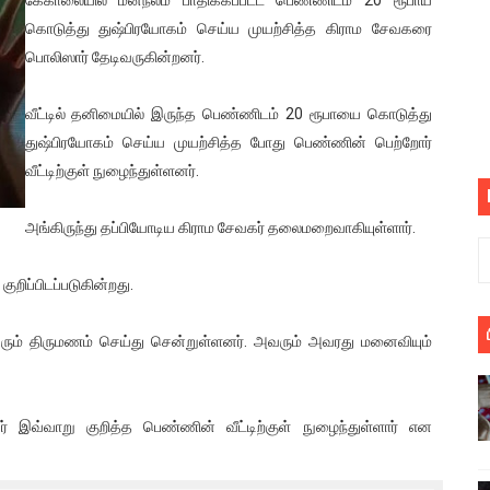
், கேணல் சங்கர் ஆகியோரின் நினைவெழுச்சி நாள் - 26.09.2021 சுவிஸ
கொடுத்து துஷ்பிரயோகம் செய்ய முயற்சித்த கிராம சேவகரை
பொலிஸார் தேடிவருகின்றனர்.
ிலும் தமிழின அழிப்பிற்கு நீதி கேட்டு நடைபெற்ற கவனயீர்ப்புப் போராட்
வீட்டில் தனிமையில் இருந்த பெண்ணிடம் 20 ரூபாயை கொடுத்து
்பு (படங்கள், விடியோ)
துஷ்பிரயோகம் செய்ய முயற்சித்த போது பெண்ணின் பெற்றோர்
வீட்டிற்குள் நுழைந்துள்ளனர்.
ொதுச் சபை கூட்டத்தில் இன்று உரை
வீடியோ)
அங்கிருந்து தப்பியோடிய கிராம சேவகர் தலைமறைவாகியுள்ளார்.
்திலே அதிக காலெக்ஷன் செய்த திரைப்படம் ! எங்கு தெரியுமா?
ுறிப்பிடப்படுகின்றது.
ை!
ரும் திருமணம் செய்து சென்றுள்ளனர். அவரும் அவரது மனைவியும்
ங்களைத் தனிமையில் விட்டுவிட்டுனர்!!
பொங்கல் புத்தாண்டு நல்வாழ்த்துகள்
 இவ்வாறு குறித்த பெண்ணின் வீட்டிற்குள் நுழைந்துள்ளார் என
ட்டம்?