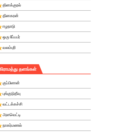
தினக்குரல்
தினகரன்
ஈழநாடு
ஒரு பே்பபர்
வலம்புரி
கிராமத்து தளங்கள்
குப்பிளான்
புங்குடுதீவு
வட்டக்கச்சி
அளவெட்டி
நாகர்மணல்