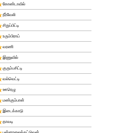
கோண்டாவில்
நீர்வேலி
சிறுப்பிட்டி
உரும்பிராய்
வரணி
இணுவில்
குரும்பசிட்டி
வல்வெட்டி
ஊரெழு
மண்கும்பான்
இடைக்காடு
தாவடி
புன்னாலைக்கட்டுவன்