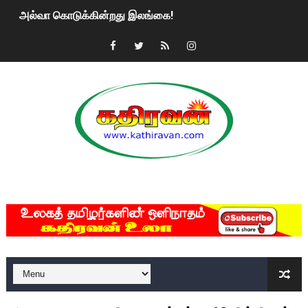
அல்வா கொடுக்கின்றது இலங்கை!
2ஆம் நாள் உக்ரைன் யுத்தம்!! எங்களைத் தனிமையில் விட்டுவிட்டுன
கதிரவன் வாசகர்களுக்கு இனிய பொங்கல் புத்தாண்டு நல்வாழ்த்
மகிந்த ராஜபக்சே பதவி விலக திட்டம்?
ரவுடி பேபிக்கு நடந்த தரமான சம்பவம்.. ஆபாச வீடியோக்களால் வ
காணாமல் போகும் பிள்ளையார்கள்!
MKRdezign
குண்டை தூக்கிப்போட்ட ஆய்வு…. இந்தியாவின் “கோவிஷீல்டு” தடுப
யாழில் தமிழின தலைவர் பிரபாகரனின் பிறந்தநாளை கொண்டாடிய
ஏர்போர்ட்டில் உதைத்த நபர் யார், என்ன நடந்தது?: உண்மையை ச
சீனா இலங்கையிடம் 8 மில்லியன் அமெரிக்க டொலர் நட்டஈடு கோர