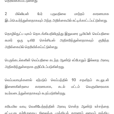
தெரிவிக்கப்பட்டுள்ளது.
ஐ.நா முன்றலில் சீரற்ற காலநிலையிலும் தமிழின அழிப்பிற்கு நீதி க
2 மில்லியன் பேர் பருவநிலை மாற்றம் காரணமாக
இளையராஜா – கமல் அவசர சந்திப்பு (படங்கள், விடியோ)
இடம்பெயர்ந்துள்ளதாகவும் அந்த அறிக்கையில் சுட்டிக்காட்டப்பட்டுள்ளது.
ஜனாதிபதி ஐக்கிய நாடுகளின் பொதுச் சபை கூட்டத்தில் இன்று 
தொழில்நுட்ப யுகம் தொடங்கியதிலிருந்து இதுவரை பூமியின் வெப்பநிலை
சுமார் ஒரு டிகிரி செல்சியஸ் அதிகரித்துள்ளதாகவும் குறித்த
32 CM விநோத கன்றுக்குட்டி! (வீடியோ)
அறிக்கையில் தெரிவிக்கப்பட்டுள்ளது.
வலிமை தான் அஜித் திரைப்பயணத்திலே அதிக காலெக்ஷன் செய்த த
பெருங்கடல்களின் வெப்பநிலை கடந்த ஆண்டு எப்போதும் இல்லாத அளவு
அதிகரித்துள்ளதாக குறிப்பிடப்படுகின்றது.
வெப்பவாயுக்களால் ஏற்படும் வெப்பத்தில் 93 சதவீதம் கடலுடன்
இணைகின்றமை காரணமாக, கடல் மட்டம் வெகுவிரைவாக
உயர்வடைந்துள்ளதாகவும் கூறப்படுகின்றது.
கரியமில வாயு வெளியேற்றத்தின் அளவு சென்ற ஆண்டு உச்சத்தை
எட்டியது தற்போதைய நிலைக்கு முக்கியக் காரணம் எனவும் ஐக்கிய