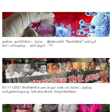
குண்டை தூக்கிப்போட்ட ஆய்வு…. இந்தியாவின் “கோவிஷீல்டு” தடுப்பூசி
போட்டவர்களுக்கு…. ஷாக் நியூஸ்….!!!!
01/11/2021 Scotland ல் நடைபெறும் கண்டனப் போராட்டத்திற்கு
கலந்துகொள்ளுமாறு அன்புரிமையோடு அழைக்கின்றோம்.