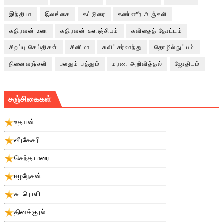
இந்தியா
இலங்கை
கட்டுரை
கண்ணீர் அஞ்சலி
கதிரவன் உலா
கதிரவன் களஞ்சியம்
கவிதைத் தோட்டம்
சிறப்பு செய்திகள்
சினிமா
சுவிட்சர்லாந்து
தொழில்நுட்பம்
நினைவஞ்சலி
பலதும் பத்தும்
மரண அறிவித்தல்
ஜோதிடம்
சஞ்சிகைகள்
உதயன்
வீரகேசரி
செந்தாமரை
ஈழநேசன்
சுடரொளி
தினக்குரல்