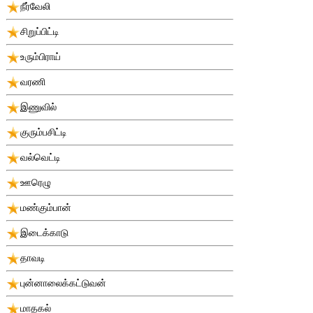
நீர்வேலி
சிறுப்பிட்டி
உரும்பிராய்
வரணி
இணுவில்
குரும்பசிட்டி
வல்வெட்டி
ஊரெழு
மண்கும்பான்
இடைக்காடு
தாவடி
புன்னாலைக்கட்டுவன்
மாதகல்