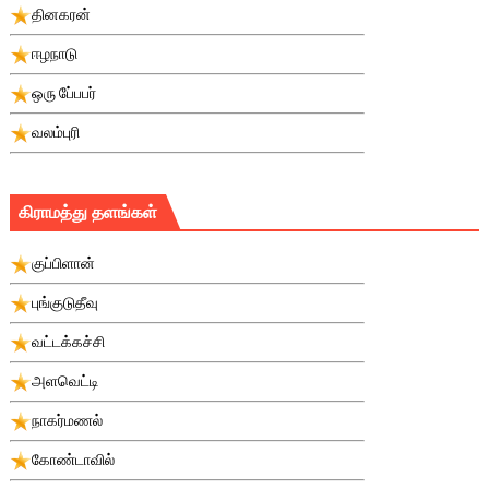
தினகரன்
ஈழநாடு
ஒரு பே்பபர்
வலம்புரி
கிராமத்து தளங்கள்
குப்பிளான்
புங்குடுதீவு
வட்டக்கச்சி
அளவெட்டி
நாகர்மணல்
கோண்டாவில்