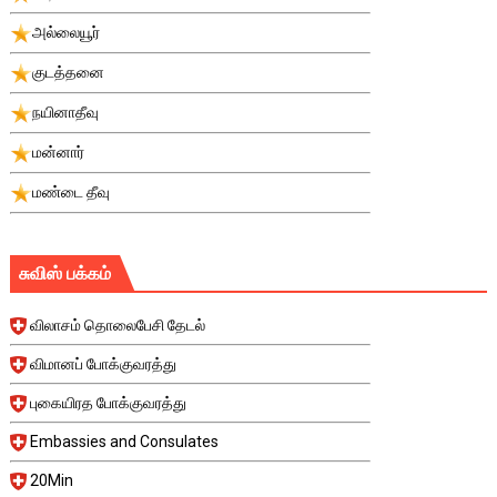
அல்லையூர்
குடத்தனை
நயினாதீவு
மன்னார்
மண்டை தீவு
சுவிஸ் பக்கம்
விலாசம் தொலைபேசி தேடல்
விமானப் போக்குவரத்து
புகையிரத போக்குவரத்து
Embassies and Consulates
20Min