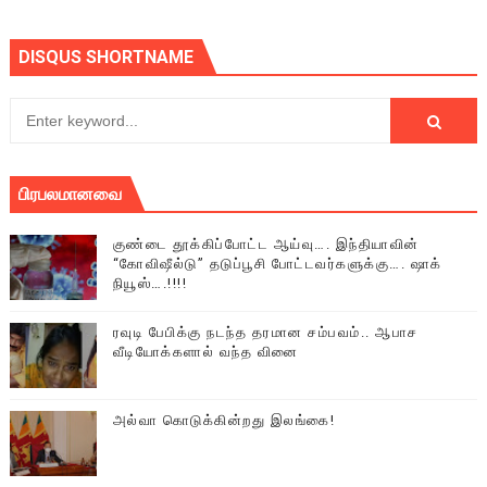
DISQUS SHORTNAME
பிரபலமானவை
குண்டை தூக்கிப்போட்ட ஆய்வு…. இந்தியாவின்
“கோவிஷீல்டு” தடுப்பூசி போட்டவர்களுக்கு…. ஷாக்
நியூஸ்….!!!!
ரவுடி பேபிக்கு நடந்த தரமான சம்பவம்.. ஆபாச
வீடியோக்களால் வந்த வினை
அல்வா கொடுக்கின்றது இலங்கை!