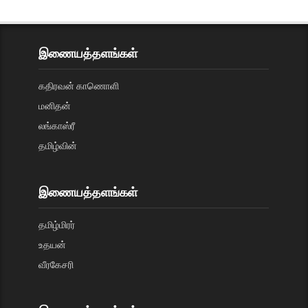
இணையத்தளங்கள்
கதிரவன் காணொளி
மனிதன்
லங்காஸ்ரீ
தமிழ்வின்
இணையத்தளங்கள்
தமிழ்மிரர்
உதயன்
வீரகேசரி