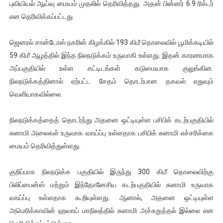
புவியியல் ஆய்வு மையம் முதலில் தெரிவித்தது. அதன் பின்னர் 6.9 ரிக்டர்
மகிந்த ராஜபக்சே பதவி விலக திட்டம்?
என தெரிவிக்கப்பட்டது.
ரவுடி பேபிக்கு நடந்த தரமான சம்பவம்.. ஆபாச வீடியோக்களால் வ
ஜெனரல் சான்டோஸ் நகரின் கிழக்கில் 193 கிமீ தொலைவில் பூமிக்கடியில்
59 கிமீ ஆழத்தில் இந்த நிலநடுக்கம் உருவாகி உள்ளது. இதன் காரணமாக
காணாமல் போகும் பிள்ளையார்கள்!
அப்பகுதியில் உள்ள கட்டிடங்கள் கடுமையாக குலுங்கின.
குண்டை தூக்கிப்போட்ட ஆய்வு…. இந்தியாவின் “கோவிஷீல்டு” தடுப
நிலநடுக்கத்தினால் ஏற்பட்ட சேதம் தொடர்பான தகவல் எதுவும்
வெளியாகவில்லை.
யாழில் தமிழின தலைவர் பிரபாகரனின் பிறந்தநாளை கொண்டாடிய
நிலநடுக்கத்தைத் தொடர்ந்து அதனை ஒட்டியுள்ள பசிபிக் கடற்பகுதியில்
சுனாமி அலைகள் உருவாக வாய்ப்பு உள்ளதாக பசிபிக் சுனாமி எச்சரிக்கை
மையம் தெரிவித்துள்ளது.
குறிப்பாக நிலநடுக்க பகுதியில் இருந்து 300 கிமீ தொலைவிற்கு
பிலிப்பைன்ஸ் மற்றும் இந்தோனேசிய கடற்பகுதியில் சுனாமி உருவாக
வாய்ப்பு உள்ளதாக கூறியுள்ளது. ஆனால், அதனை ஒட்டியுள்ள
அமெரிக்காவின் ஹவாய் மாநிலத்தில் சுனாமி அச்சுறுத்தல் இல்லை என