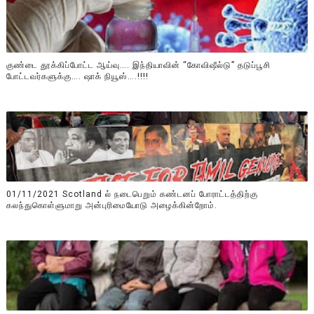
குண்டை தூக்கிப்போட்ட ஆய்வு…. இந்தியாவின் “கோவிஷீல்டு” தடுப்பூசி
போட்டவர்களுக்கு…. ஷாக் நியூஸ்….!!!!
01/11/2021 Scotland ல் நடைபெறும் கண்டனப் போராட்டத்திற்கு
கலந்துகொள்ளுமாறு அன்புரிமையோடு அழைக்கின்றோம்.