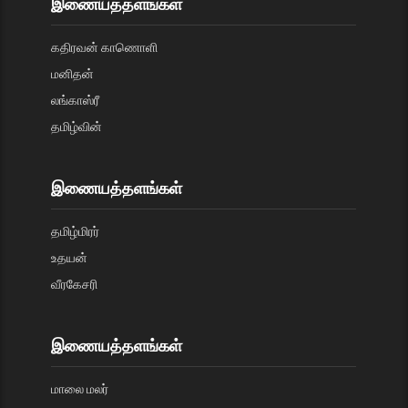
இணையத்தளங்கள்
கதிரவன் காணொளி
மனிதன்
லங்காஸ்ரீ
தமிழ்வின்
இணையத்தளங்கள்
தமிழ்மிரர்
உதயன்
வீரகேசரி
இணையத்தளங்கள்
மாலை மலர்