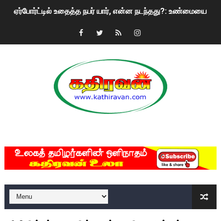
ஏர்போர்ட்டில் உதைத்த நபர் யார், என்ன நடந்தது?: உண்மையை ச
சீனா இலங்கையிடம் 8 மில்லியன் அமெரிக்க டொலர் நட்டஈடு கோர
01/11/2021 Scotland ல் நடைபெறும் கண்டனப் போராட்டத்திற
பாலச்சந்திரன் மற்றும் தன்னிடம் படித்த மாணவர்கள் தொடர்பில் ந
பிரிட்டனால் கடத்தப்படும் நிலையில் இலங்கைத் தமிழ் குடும்பம்!!
வர்ராரு...வர்ராரு... அண்ணாத்த : ரஜினிக்காக இலங்கை பாடலாசிர
MKRdezign
கைது செய்யப்பட்ட இளைஞன் உயிரிழப்பு - கொதித்தெழுந்த பிரத
தடுப்பூசியை பெற்றுக் கொள்ளக் கூடிய இடங்கள்...
சிறுமியை பாலியல் வன்கொடுமை செய்த முதியவருக்கு வழங்கப
பிரபல நடிகை தூக்கிட்டு தற்கொலை!