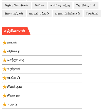
சிறப்பு செய்திகள்
சினிமா
சுவிட்சர்லாந்து
தொழில்நுட்பம்
நினைவஞ்சலி
பலதும் பத்தும்
மரண அறிவித்தல்
ஜோதிடம்
சஞ்சிகைகள்
உதயன்
வீரகேசரி
செந்தாமரை
ஈழநேசன்
சுடரொளி
தினக்குரல்
தினகரன்
ஈழநாடு