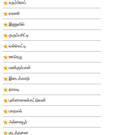
உரும்பிராய்
வரணி
இணுவில்
குரும்பசிட்டி
வல்வெட்டி
ஊரெழு
மண்கும்பான்
இடைக்காடு
தாவடி
புன்னாலைக்கட்டுவன்
மாதகல்
அல்லையூர்
குடத்தனை