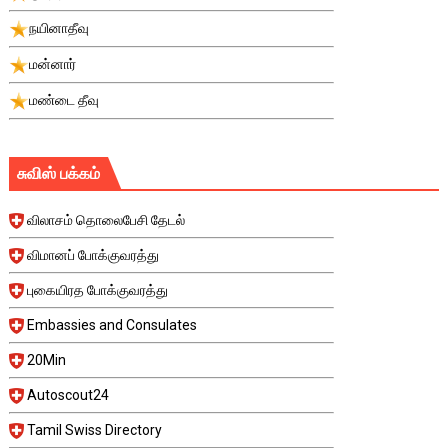
நயினாதீவு
மன்னார்
மண்டை தீவு
சுவிஸ் பக்கம்
விலாசம் தொலைபேசி தேடல்
விமானப் போக்குவரத்து
புகையிரத போக்குவரத்து
Embassies and Consulates
20Min
Autoscout24
Tamil Swiss Directory