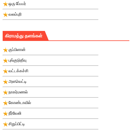
ஒரு பே்பபர்
வலம்புரி
கிராமத்து தளங்கள்
குப்பிளான்
புங்குடுதீவு
வட்டக்கச்சி
அளவெட்டி
நாகர்மணல்
கோண்டாவில்
நீர்வேலி
சிறுப்பிட்டி