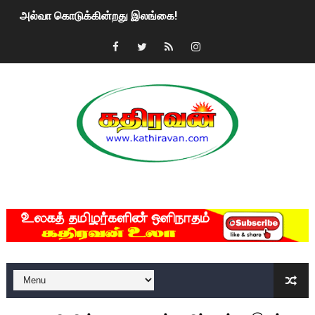
அல்வா கொடுக்கின்றது இலங்கை!
2ஆம் நாள் உக்ரைன் யுத்தம்!! எங்களைத் தனிமையில் விட்டுவிட்டுன
கதிரவன் வாசகர்களுக்கு இனிய பொங்கல் புத்தாண்டு நல்வாழ்த்
மகிந்த ராஜபக்சே பதவி விலக திட்டம்?
ரவுடி பேபிக்கு நடந்த தரமான சம்பவம்.. ஆபாச வீடியோக்களால் வ
காணாமல் போகும் பிள்ளையார்கள்!
MKRdezign
குண்டை தூக்கிப்போட்ட ஆய்வு…. இந்தியாவின் “கோவிஷீல்டு” தடுப
யாழில் தமிழின தலைவர் பிரபாகரனின் பிறந்தநாளை கொண்டாடிய
ஏர்போர்ட்டில் உதைத்த நபர் யார், என்ன நடந்தது?: உண்மையை ச
சீனா இலங்கையிடம் 8 மில்லியன் அமெரிக்க டொலர் நட்டஈடு கோர