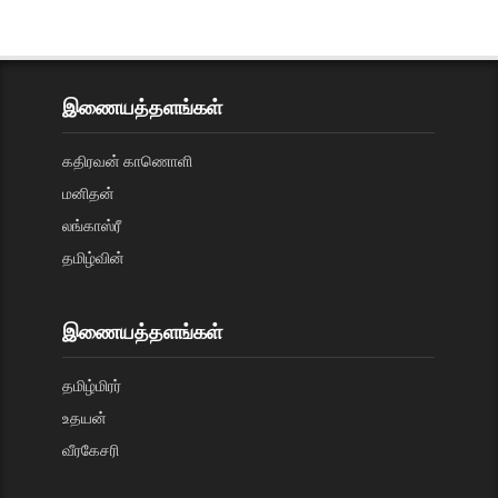
இணையத்தளங்கள்
கதிரவன் காணொளி
மனிதன்
லங்காஸ்ரீ
தமிழ்வின்
இணையத்தளங்கள்
தமிழ்மிரர்
உதயன்
வீரகேசரி