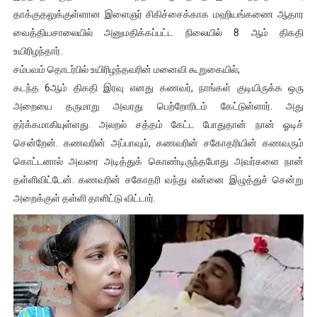
தாக்குதலுக்குள்ளான இளைஞர் சிகிச்சைக்காக மஹியங்கணை ஆதார
ஐ.நா முன்றலில் சீரற்ற காலநிலையிலும் தமிழின அழிப்பிற்கு நீதி க
வைத்தியசாலையில் அனுமதிக்கப்பட்ட நிலையில் 8 ஆம் திகதி
இளையராஜா – கமல் அவசர சந்திப்பு (படங்கள், விடியோ)
உயிரிழந்தார்.
சம்பவம் தொடர்பில் உயிரிழந்தவரின் மனைவி கூறுகையில்,
ஜனாதிபதி ஐக்கிய நாடுகளின் பொதுச் சபை கூட்டத்தில் இன்று 
கடந்த 6ஆம் திகதி இரவு எனது கணவர், நாங்கள் குடியிருக்க ஒரு
அறையை தருமாறு அவரது பெற்றோரிடம் கேட்டுள்ளார். அது
32 CM விநோத கன்றுக்குட்டி! (வீடியோ)
தர்க்கமாகியுள்ளது. அலறல் சத்தம் கேட்ட போதுதான் நான் ஓடிச்
சென்றேன். கணவரின் அப்பாவும், கணவரின் சகோதரியின் கணவரும்
வலிமை தான் அஜித் திரைப்பயணத்திலே அதிக காலெக்ஷன் செய்த த
கொட்டனால் அவரை அடித்துக் கொண்டிருந்தபோது அவர்களை நான்
தள்ளிவிட்டேன். கணவரின் சகோதரி வந்து என்னை இழுத்துச் சென்று
அறைக்குள் தள்ளி தாளிட்டு விட்டார்.