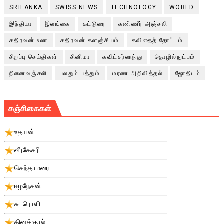
SRILANKA
SWISS NEWS
TECHNOLOGY
WORLD
இந்தியா
இலங்கை
கட்டுரை
கண்ணீர் அஞ்சலி
கதிரவன் உலா
கதிரவன் களஞ்சியம்
கவிதைத் தோட்டம்
சிறப்பு செய்திகள்
சினிமா
சுவிட்சர்லாந்து
தொழில்நுட்பம்
நினைவஞ்சலி
பலதும் பத்தும்
மரண அறிவித்தல்
ஜோதிடம்
சஞ்சிகைகள்
உதயன்
வீரகேசரி
செந்தாமரை
ஈழநேசன்
சுடரொளி
தினக்குரல்