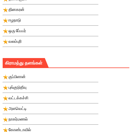
தினகரன்
ஈழநாடு
ஒரு பே்பபர்
வலம்புரி
கிராமத்து தளங்கள்
குப்பிளான்
புங்குடுதீவு
வட்டக்கச்சி
அளவெட்டி
நாகர்மணல்
கோண்டாவில்