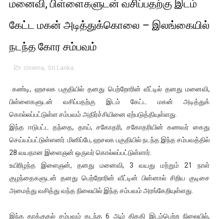
மனைவி, பிள்ளைகளுடன் வசிப்பதற்கு இடம்
01/11/2021 Scotland ல் நடைபெறும் கண்டனப் போராட்டத்திற
கேட்ட மகன் அடித்துக்கொலை – இலங்கையில்
பாலச்சந்திரன் மற்றும் தன்னிடம் படித்த மாணவர்கள் தொடர்பில் ந
நடந்த கோர சம்பவம்
பிரிட்டனால் கடத்தப்படும் நிலையில் இலங்கைத் தமிழ் குடும்பம்!!
cinema
,
Sri Lanka
வர்ராரு...வர்ராரு... அண்ணாத்த : ரஜினிக்காக இலங்கை பாடலாசிர
கண்டி, ஹசலக பகுதியில் தனது பெற்றோரின் வீட்டில் தனது மனைவி,
கைது செய்யப்பட்ட இளைஞன் உயிரிழப்பு - கொதித்தெழுந்த பிரத
பிள்ளைகளுடன் வசிப்பதற்கு இடம் கேட்ட மகன் அடித்துக்
கொல்லப்பட்டுள்ள சம்பவம் அதிர்ச்சியினை ஏற்படுத்தியுள்ளது.
தடுப்பூசியை பெற்றுக் கொள்ளக் கூடிய இடங்கள்...
இந்த ஈடுபட்ட தந்தை, தாய், சகோதரி, சகோதரியின் கணவர் கைது
செய்யப்பட்டுள்ளனர். மினிப்பே, ஹசலக பகுதியில் நடந்த இந்த சம்பவத்தில்
சிறுமியை பாலியல் வன்கொடுமை செய்த முதியவருக்கு வழங்கப
28 வயதான இளைஞன் ஒருவர் கொல்லப்பட்டுள்ளார்.
உயிரிழந்த இளைஞன், தனது மனைவி, 3 வயது மற்றும் 21 நாள்
பிரபல நடிகை தூக்கிட்டு தற்கொலை!
குழந்தைகளுடன் தனது பெற்றோரின் வீட்டின் பின்னால் சிறிய குடிசை
வடிவேலுவுக்கு நீதிமன்றம் விதித்துள்ள அதிரடி உத்தரவு!
அமைத்து வசித்து வந்த நிலையில் இந்த சம்பவம் அரங்கேறியுள்ளது.
தியாகதீபம் லெப்.கேணல் திலீபன், கேணல் சங்கர் ஆகியோரின் நினை
இந்த தாக்குதல் சம்பவம் கடந்த 6 ஆம் திகதி இடம்பெற்ற நிலையில்,