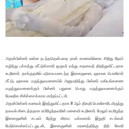
அதன்பின்னர் என்ன நடந்ததென்பதை நான் காணவில்லை. சிறிது நேரம்
கழித்து பக்கத்து வீட்டுக்காரர் ஒருவர் வந்து கதவைத் திறந்துவிட்டதாக
கூறினார். தாக்குதலில் படுகாயமடைந்த இளைஞனை, ஹசலக பொலிசார்
மீட்டு, ஹசலக மருத்துவமனையில் அனுமதித்து பின்னர் மகியங்கணை
மருத்துவமனைக்கும் பின்னர் பதுளை பொது மருத்துவமனைக்கும்
மேலதிக சிகிச்சைக்காக மாற்றப்பட்டார்.
அதன்பின்னர் கணவர் இறந்துவிட்டதாக 8 ஆம் திகதி பொலிசாரிடமிருந்து
தகவல் கிடைத்ததாக உயிரிழந்தவரின் மனைவி கூறினார். மேலும் உயரிழந்த
இளைஞனின் சடலம் நேற்று கிராம மக்களால் இறுதி சடங்கள்
மேற்கொள்ளப்பட்டதுடன், இளைஞனின் மரணத்திற்கு நீதி கோரி