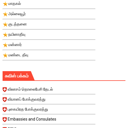
மாதகல்
அல்லையூர்
குடத்தனை
நயினாதீவு
மன்னார்
மண்டை தீவு
சுவிஸ் பக்கம்
விலாசம் தொலைபேசி தேடல்
விமானப் போக்குவரத்து
புகையிரத போக்குவரத்து
Embassies and Consulates