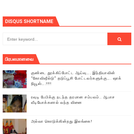
DISQUS SHORTNAME
பிரபலமானவை
குண்டை தூக்கிப்போட்ட ஆய்வு…. இந்தியாவின்
“கோவிஷீல்டு” தடுப்பூசி போட்டவர்களுக்கு…. ஷாக்
நியூஸ்….!!!!
ரவுடி பேபிக்கு நடந்த தரமான சம்பவம்.. ஆபாச
வீடியோக்களால் வந்த வினை
அல்வா கொடுக்கின்றது இலங்கை!