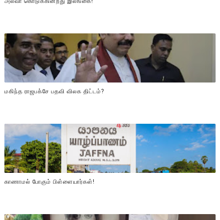
அல்வா கொடுக்கின்றது இலங்கை!
மகிந்த ராஜபக்சே பதவி விலக திட்டம்?
காணாமல் போகும் பிள்ளையார்கள்!