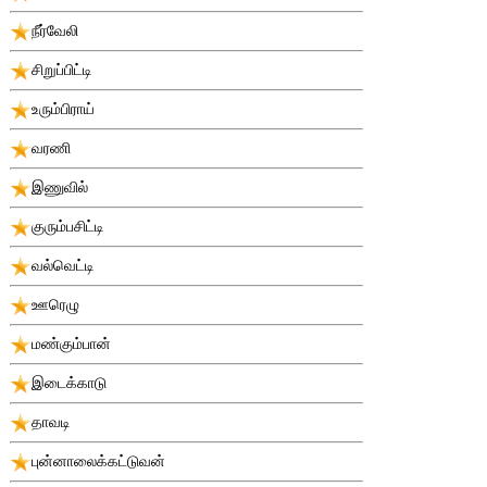
நீர்வேலி
சிறுப்பிட்டி
உரும்பிராய்
வரணி
இணுவில்
குரும்பசிட்டி
வல்வெட்டி
ஊரெழு
மண்கும்பான்
இடைக்காடு
தாவடி
புன்னாலைக்கட்டுவன்