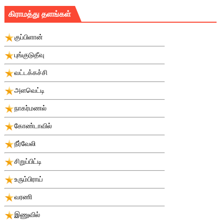
கிராமத்து தளங்கள்
குப்பிளான்
புங்குடுதீவு
வட்டக்கச்சி
அளவெட்டி
நாகர்மணல்
கோண்டாவில்
நீர்வேலி
சிறுப்பிட்டி
உரும்பிராய்
வரணி
இணுவில்