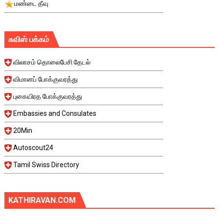
மண்டை தீவு
சுவிஸ் பக்கம்
விலாசம் தொலைபேசி தேடல்
விமானப் போக்குவரத்து
புகையிரத போக்குவரத்து
Embassies and Consulates
20Min
Autoscout24
Tamil Swiss Directory
KATHIRAVAN.COM