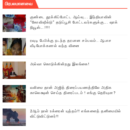
பிரபலமானவை
குண்டை தூக்கிப்போட்ட ஆய்வு…. இந்தியாவின்
“கோவிஷீல்டு” தடுப்பூசி போட்டவர்களுக்கு…. ஷாக்
நியூஸ்….!!!!
ரவுடி பேபிக்கு நடந்த தரமான சம்பவம்.. ஆபாச
வீடியோக்களால் வந்த வினை
அல்வா கொடுக்கின்றது இலங்கை!
வலிமை தான் அஜித் திரைப்பயணத்திலே அதிக
காலெக்ஷன் செய்த திரைப்படம் ! எங்கு தெரியுமா?
2ஆம் நாள் உக்ரைன் யுத்தம்!! எங்களைத் தனிமையில்
விட்டுவிட்டுனர்!!