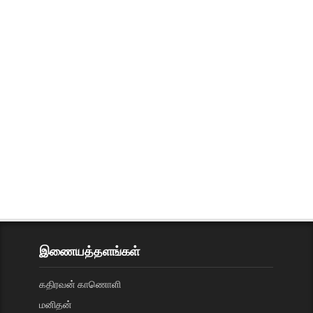
இணையத்தளங்கள்
கதிரவன் காணொளி
மனிதன்