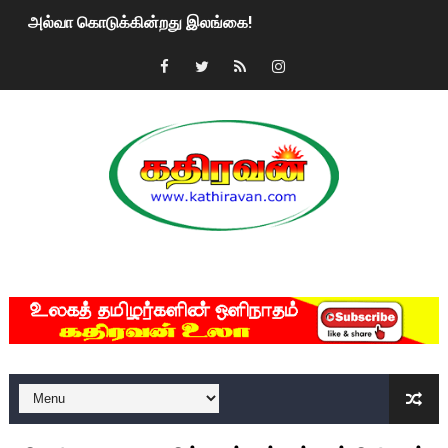
அல்வா கொடுக்கின்றது இலங்கை!
2ஆம் நாள் உக்ரைன் யுத்தம்!! எங்களைத் தனிமையில் விட்டுவிட்டுன
கதிரவன் வாசகர்களுக்கு இனிய பொங்கல் புத்தாண்டு நல்வாழ்த்
மகிந்த ராஜபக்சே பதவி விலக திட்டம்?
ரவுடி பேபிக்கு நடந்த தரமான சம்பவம்.. ஆபாச வீடியோக்களால் வ
காணாமல் போகும் பிள்ளையார்கள்!
MKRdezign
குண்டை தூக்கிப்போட்ட ஆய்வு…. இந்தியாவின் “கோவிஷீல்டு” தடுப
யாழில் தமிழின தலைவர் பிரபாகரனின் பிறந்தநாளை கொண்டாடிய
ஏர்போர்ட்டில் உதைத்த நபர் யார், என்ன நடந்தது?: உண்மையை ச
சீனா இலங்கையிடம் 8 மில்லியன் அமெரிக்க டொலர் நட்டஈடு கோர