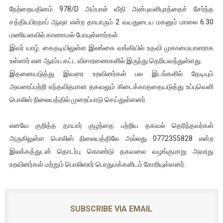
நேற்றையதினம் 978/D அம்பாள் வீதி அன்புவளிபுரத்தைச் சேர்ந்த
ஐ.நா முன்றலில் சீரற்ற காலநிலையிலும் தமிழின அழிப்பிற்கு நீதி க
சத்தியபிரதாப் ஆஷா என்ற தாயாரும் 2 வயதுடைய மகனும் மாலை 6.30
மணியளவில் காணாமல் போயுள்ளார்கள்.
இளையராஜா – கமல் அவசர சந்திப்பு (படங்கள், விடியோ)
இவர் யாழ். கைதடியிலுள்ள இலங்கை வங்கியில் உதவி முகாமையாளராக
ஜனாதிபதி ஐக்கிய நாடுகளின் பொதுச் சபை கூட்டத்தில் இன்று 
உள்ளார் என ஆரம்ப கட்ட விசாரணைகளில் இருந்து தெரியவந்துள்ளது.
இதனையடுத்து இவரை உறவினர்கள் பல இடங்களில் தேடியும்
32 CM விநோத கன்றுக்குட்டி! (வீடியோ)
அவரைப்பற்றி எந்தவிதமான தகவலும் கிடைக்காததையடுத்து உப்புவெளி
பொலிஸ் நிலையத்தில் முறைப்பாடு செய்துள்ளனர்
வலிமை தான் அஜித் திரைப்பயணத்திலே அதிக காலெக்ஷன் செய்த த
எனவே குறித்த தாயார் குழந்தை பற்றிய தகவல் தெரிந்தவர்கள்
அருகிலுள்ள பொலிஸ் நிலையத்திலே அல்லது 0772355828 என்ற
இலக்கத்துடன் தொடர்பு கொண்டு தகவலை வழங்குமாறு அவரது
உறவினர்கள் மற்றும் பொலிஸார் பொதுமக்களிடம் கோரியுள்ளனர்.
SUBSCRIBE VIA EMAIL