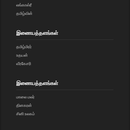
லங்காஸ்ரீ
தமிழ்வின்
இணையத்தளங்கள்
தமிழ்மிரர்
உதயன்
வீரகேசரி
இணையத்தளங்கள்
மாலை மலர்
தினகரன்
சினி உலகம்