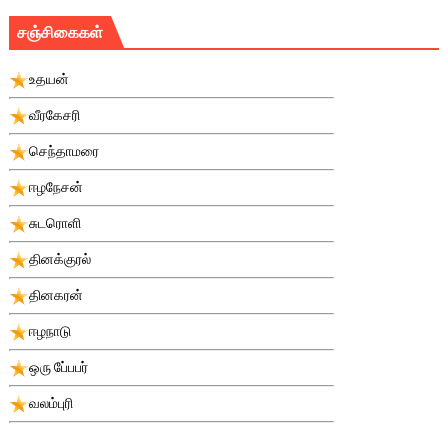
சஞ்சிகைகள்
உதயன்
வீரகேசரி
செந்தாமரை
ஈழநேசன்
சுடரொளி
தினக்குரல்
தினகரன்
ஈழநாடு
ஒரு பே்பபர்
வலம்புரி