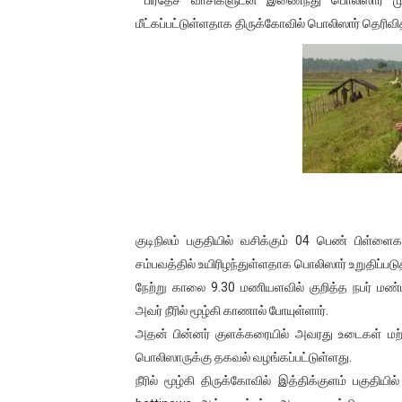
தடுப்பூசியை பெற்றுக் கொள்ளக்
மீட்கப்பட்டுள்ளதாக திருக்கோவில் பொலிஸார் தெரிவி
சிறுமியை பாலியல் வன்கொடும
பிரபல நடிகை தூக்கிட்டு தற்க
வடிவேலுவுக்கு நீதிமன்றம் விதித
தியாகதீபம் லெப்.கேணல் திலீபன
ஐ.நா முன்றலில் சீரற்ற காலநிலைய
குடிநிலம் பகுதியில் வசிக்கும் 04 பெண் பிள்
இளையராஜா – கமல் அவசர சந்திப
சம்பவத்தில் உயிரிழந்துள்ளதாக பொலிஸார் உறுதிப்படு
நேற்று காலை 9.30 மணியளவில் குறித்த நபர் மண்ட
ஜனாதிபதி ஐக்கிய நாடுகளின் ப
அவர் நீரில் மூழ்கி காணால் போயுள்ளார்.
அதன் பின்னர் குளக்கரையில் அவரது உடைகள் மற்று
32 CM விநோத கன்றுக்குட்டி! (
பொலிஸாருக்கு தகவல் வழங்கப்பட்டுள்ளது.
நீரில் மூழ்கி திருக்கோவில் இத்திக்குளம் பகுதிய
வலிமை தான் அஜித் திரைப்பயணத