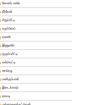
கோண்டாவில்
நீர்வேலி
சிறுப்பிட்டி
உரும்பிராய்
வரணி
இணுவில்
குரும்பசிட்டி
வல்வெட்டி
ஊரெழு
மண்கும்பான்
இடைக்காடு
தாவடி
புன்னாலைக்கட்டுவன்