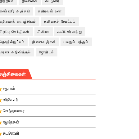
இந்தியா
இலங்கை
கட்டுரை
கண்ணீர் அஞ்சலி
கதிரவன் உலா
கதிரவன் களஞ்சியம்
கவிதைத் தோட்டம்
சிறப்பு செய்திகள்
சினிமா
சுவிட்சர்லாந்து
தொழில்நுட்பம்
நினைவஞ்சலி
பலதும் பத்தும்
மரண அறிவித்தல்
ஜோதிடம்
சஞ்சிகைகள்
உதயன்
வீரகேசரி
செந்தாமரை
ஈழநேசன்
சுடரொளி