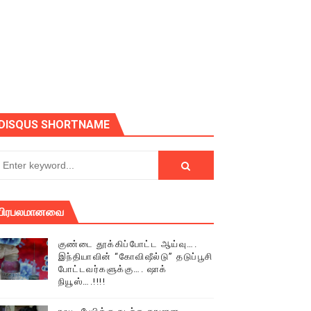
DISQUS SHORTNAME
் (செய்தியும்,படங்களும்..)
டத்தில் திரண்ட தமிழ்மக்கள்!!
பிரபலமானவை
குண்டை தூக்கிப்போட்ட ஆய்வு….
இந்தியாவின் “கோவிஷீல்டு” தடுப்பூசி
போட்டவர்களுக்கு…. ஷாக்
நியூஸ்….!!!!