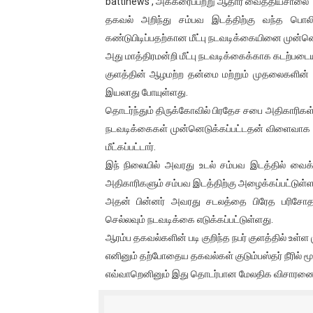
battinews , அக்கரைப்பற்று ஆதார வைத்தியசாலை
அல்வா கொடுக்கின்றது இலங்க
தகவல் அறிந்து சம்பவ இடத்திற்கு வந்த பெ
கண்டுபிடிப்பதற்கான மீட்பு நடவடிக்கையினை முன்ன
2ஆம் நாள் உக்ரைன் யுத்தம்!! எ
அது மாத்திரமன்றி மீட்பு நடவடிக்கைக்காக கடற்படையி
குளத்தின் ஆழமற்ற தன்மை மற்றும் முதலைகளின
கதிரவன் வாசகர்களுக்கு இனிய 
இயலாது போயுள்ளது.
தொடர்ந்தும் திருக்கோவில் பிரதேச சபை அதிகாரிகள்,
மகிந்த ராஜபக்சே பதவி விலக தி
நடவடிக்கைகள் முன்னெடுக்கப்பட்டதன் விளைவா
ரவுடி பேபிக்கு நடந்த தரமான ச
மீட்கப்பட்டார்.
இந் நிலையில் அவரது உடல் சம்பவ இடத்தில் வ
அதிகாரிகளும் சம்பவ இடத்திற்கு அழைக்கப்பட்டுள்ள
அதன் பின்னர் அவரது சடலத்தை பிரேத பரிசோ
செல்லவும் நடவடிக்கை எடுக்கப்பட்டுள்ளது.
ஆரம்ப தகவல்களின் படி குறிந்த நபர் குளத்தில் உள்ள
எனினும் தற்போதைய தகவல்கள் குடும்பஸ்தர் நீரில் மூழ
எவ்வாறெனினும் இது தொடர்பான மேலதிக விசாரணைக