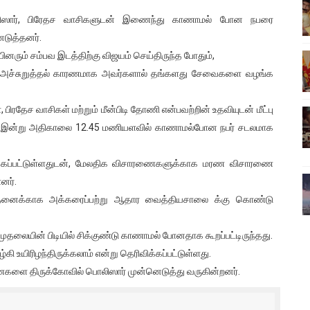
ை!
ாலிஸார், பிரேதச வாசிகளுடன் இணைந்து காணாமல் போன நபரை
ெடுத்தனர்.
ங்களைத் தனிமையில் விட்டுவிட்டுனர்!!
னரும் சம்பவ இடத்திற்கு விஜயம் செய்திருந்த போதும்,
் அச்சுறுத்தல் காரணமாக அவர்களால் தங்களது சேவைகளை வழங்க
பொங்கல் புத்தாண்டு நல்வாழ்த்துகள்
 பிரதேச வாசிகள் மற்றும் மீன்பிடி தோணி என்பவற்றின் உதவியுடன் மீட்பு
ட்டம்?
க இன்று அதிகாலை 12.45 மணியளவில் காணாமல்போன நபர் சடலமாக
ம்பவம்.. ஆபாச வீடியோக்களால் வந்த வினை
ைக்கப்பட்டுள்ளதுடன், மேலதிக விசாரணைகளுக்காக மரண விசாரணை
னர்.
தனைக்காக அக்கரைப்பற்று ஆதார வைத்தியசாலை க்கு கொண்டு
 முதலையின் பிடியில் சிக்குண்டு காணாமல் போனதாக கூறப்பட்டிருந்தது.
்கி உயிரிழந்திருக்கலாம் என்று தெரிவிக்கப்பட்டுள்ளது.
ளை திருக்கோவில் பொலிஸார் முன்னெடுத்து வருகின்றனர்.