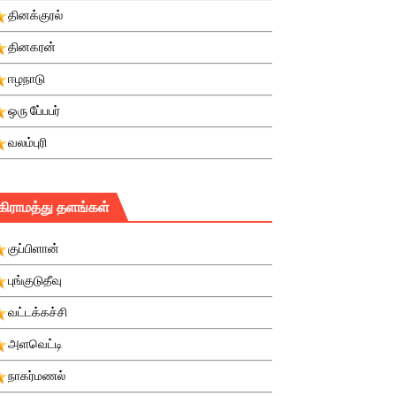
தினக்குரல்
தினகரன்
ஈழநாடு
ஒரு பே்பபர்
வலம்புரி
கிராமத்து தளங்கள்
குப்பிளான்
புங்குடுதீவு
வட்டக்கச்சி
அளவெட்டி
நாகர்மணல்