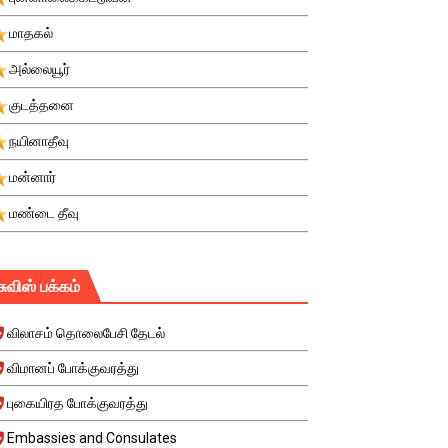
மாதகல்
அல்லையூர்
குடத்தனை
நயினாதீவு
மன்னார்
மண்டை தீவு
சுவிஸ் பக்கம்
விலாசம் தொலைபேசி தேடல்
விமானப் போக்குவரத்து
புகையிரத போக்குவரத்து
Embassies and Consulates