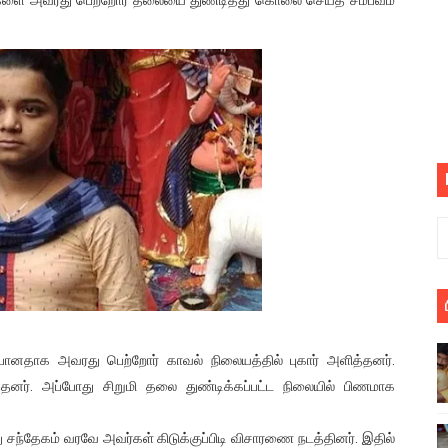
் படித்த மாணவர்கள் தொடர்பில் நாடாளுமன்றத்தில் பகிரங்க கேள்வி
யில் இலங்கைத் தமிழ் குடும்பம்!! நடந்தது என்ன
 : ரஜினிக்காக இலங்கை பாடலாசிரியர் வெளியிட்ட...
ரிழப்பு - கொதித்தெழுந்த பிரதேசவாசிகள்!
 கூடிய இடங்கள்...
ை செய்த முதியவருக்கு வழங்கப்பட்ட தண்டனை
ொலை!
்துள்ள அதிரடி உத்தரவு!
ோனதாக அவரது பெற்றோர் காவல் நிலையத்தில் புகார் அளித்தனர்.
், கேணல் சங்கர் ஆகியோரின் நினைவெழுச்சி நாள் - 26.09.2021 சுவிஸ
தனர். அப்போது சிறுமி தலை துண்டிக்கப்பட்ட நிலையில் பிணமாக
ிலும் தமிழின அழிப்பிற்கு நீதி கேட்டு நடைபெற்ற கவனயீர்ப்புப் போராட்
து சந்தேகம் வரவே அவர்கள் கிடுக்குப்பிடி விசாரணை நடத்தினர். இதில்