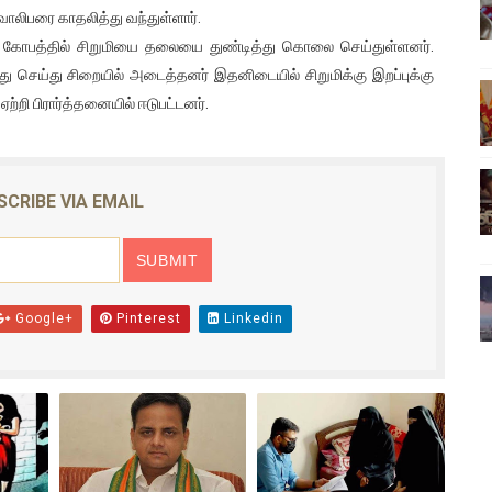
வாலிபரை காதலித்து வந்துள்ளார்.
்பு (படங்கள், விடியோ)
 கோபத்தில் சிறுமியை தலையை துண்டித்து கொலை செய்துள்ளனர்.
 செய்து சிறையில் அடைத்தனர் இதனிடையில் சிறுமிக்கு இறப்புக்கு
ொதுச் சபை கூட்டத்தில் இன்று உரை
ற்றி பிரார்த்தனையில் ஈடுபட்டனர்.
வீடியோ)
்திலே அதிக காலெக்ஷன் செய்த திரைப்படம் ! எங்கு தெரியுமா?
SCRIBE VIA EMAIL
ை!
Google+
Pinterest
Linkedin