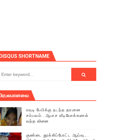
DISQUS SHORTNAME
பிரபலமானவை
ரவுடி பேபிக்கு நடந்த தரமான
சம்பவம்.. ஆபாச வீடியோக்களால்
் (செய்தியும்,படங்களும்..)
வந்த வினை
டத்தில் திரண்ட தமிழ்மக்கள்!!
குண்டை தூக்கிப்போட்ட ஆய்வு….