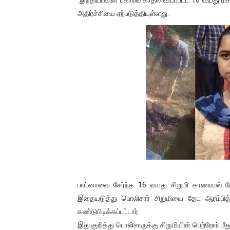
பாலச்சந்திரன் மற்றும் தன்னிடம
அதிர்ச்சியை ஏற்படுத்தியுள்ளது.
பிரிட்டனால் கடத்தப்படும் நிலை
வர்ராரு...வர்ராரு... அண்ணாத்த
கைது செய்யப்பட்ட இளைஞன் உயி
தடுப்பூசியை பெற்றுக் கொள்ளக்
சிறுமியை பாலியல் வன்கொடும
பிரபல நடிகை தூக்கிட்டு தற்க
வடிவேலுவுக்கு நீதிமன்றம் விதித
பாட்னாவை சேர்ந்த 16 வயது சிறுமி காணாமல் ப
தியாகதீபம் லெப்.கேணல் திலீபன
இதையடுத்து பொலிசார் சிறுமியை தேட ஆரம்பித்
கண்டுபிடிக்கப்பட்டார்.
ஐ.நா முன்றலில் சீரற்ற காலநிலைய
இது குறித்து பொலிசாருக்கு சிறுமியின் பெற்றோர் மீ