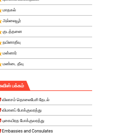
மாதகல்
அல்லையூர்
குடத்தனை
நயினாதீவு
மன்னார்
மண்டை தீவு
சுவிஸ் பக்கம்
விலாசம் தொலைபேசி தேடல்
விமானப் போக்குவரத்து
புகையிரத போக்குவரத்து
Embassies and Consulates