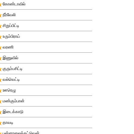
கோண்டாவில்
நீர்வேலி
சிறுப்பிட்டி
உரும்பிராய்
வரணி
இணுவில்
குரும்பசிட்டி
வல்வெட்டி
ஊரெழு
மண்கும்பான்
இடைக்காடு
தாவடி
புன்னாலைக்கட்டுவன்