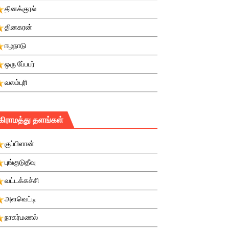
தினக்குரல்
தினகரன்
ஈழநாடு
ஒரு பே்பபர்
வலம்புரி
கிராமத்து தளங்கள்
குப்பிளான்
புங்குடுதீவு
வட்டக்கச்சி
அளவெட்டி
நாகர்மணல்