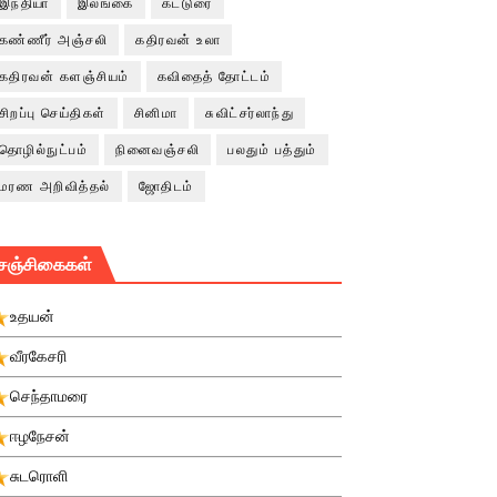
இந்தியா
இலங்கை
கட்டுரை
கண்ணீர் அஞ்சலி
கதிரவன் உலா
கதிரவன் களஞ்சியம்
கவிதைத் தோட்டம்
சிறப்பு செய்திகள்
சினிமா
சுவிட்சர்லாந்து
தொழில்நுட்பம்
நினைவஞ்சலி
பலதும் பத்தும்
மரண அறிவித்தல்
ஜோதிடம்
சஞ்சிகைகள்
உதயன்
வீரகேசரி
செந்தாமரை
ஈழநேசன்
சுடரொளி