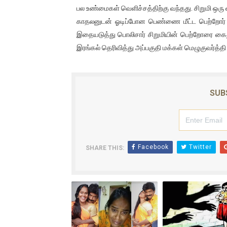
பல உண்மைகள் வெளிச்சத்திற்கு வந்தது. சிறுமி ஒரு 
இளையராஜா – கமல் அவசர சந்திப
காதலனுடன் ஓடிப்போன பெண்ணை மீட்ட பெற்றோர்
இதையடுத்து பொலிசார் சிறுமியின் பெற்றோரை கைது
ஜனாதிபதி ஐக்கிய நாடுகளின் ப
இரங்கல் தெரிவித்து அப்பகுதி மக்கள் மெழுகுவர்த்தி ஏ
32 CM விநோத கன்றுக்குட்டி! (
வலிமை தான் அஜித் திரைப்பயணத
SUB
அல்வா கொடுக்கின்றது இலங்க
Facebook
Twitter
SHARE THIS: