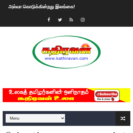
அல்வா கொடுக்கின்றது இலங்கை!
2ஆம் நாள் உக்ரைன் யுத்தம்!! எங்களைத் தனிமையில் விட்டுவிட்டுன
கதிரவன் வாசகர்களுக்கு இனிய பொங்கல் புத்தாண்டு நல்வாழ்த்
மகிந்த ராஜபக்சே பதவி விலக திட்டம்?
ரவுடி பேபிக்கு நடந்த தரமான சம்பவம்.. ஆபாச வீடியோக்களால் வ
காணாமல் போகும் பிள்ளையார்கள்!
MKRdezign
குண்டை தூக்கிப்போட்ட ஆய்வு…. இந்தியாவின் “கோவிஷீல்டு” தடுப
யாழில் தமிழின தலைவர் பிரபாகரனின் பிறந்தநாளை கொண்டாடிய
ஏர்போர்ட்டில் உதைத்த நபர் யார், என்ன நடந்தது?: உண்மையை ச
சீனா இலங்கையிடம் 8 மில்லியன் அமெரிக்க டொலர் நட்டஈடு கோர