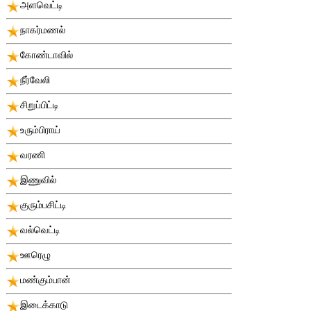
அளவெட்டி
நாகர்மணல்
கோண்டாவில்
நீர்வேலி
சிறுப்பிட்டி
உரும்பிராய்
வரணி
இணுவில்
குரும்பசிட்டி
வல்வெட்டி
ஊரெழு
மண்கும்பான்
இடைக்காடு