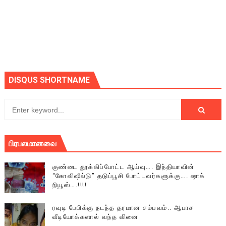
DISQUS SHORTNAME
பிரபலமானவை
குண்டை தூக்கிப்போட்ட ஆய்வு…. இந்தியாவின்
“கோவிஷீல்டு” தடுப்பூசி போட்டவர்களுக்கு…. ஷாக்
நியூஸ்….!!!!
ரவுடி பேபிக்கு நடந்த தரமான சம்பவம்.. ஆபாச
வீடியோக்களால் வந்த வினை