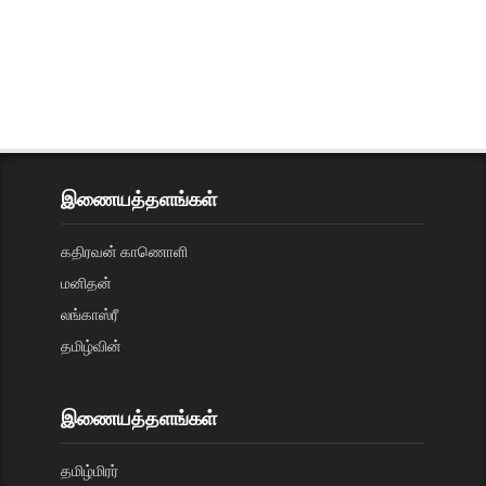
இணையத்தளங்கள்
கதிரவன் காணொளி
மனிதன்
லங்காஸ்ரீ
தமிழ்வின்
இணையத்தளங்கள்
தமிழ்மிரர்