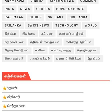
ANNMEKAM
CINEMA
CINEMA NEWS
COMMON
INDIA
NEWS
OTHERS
POPULAR POSTS
RASIPALAN
SLIDER
SRI LANK
SRI LANKA
SRILANKA
SWISS NEWS
TECHNOLOGY
WORLD
இந்தியா
இலங்கை
கட்டுரை
கண்ணீர் அஞ்சலி
கதிரவன் உலா
கதிரவன் களஞ்சியம்
கவிதைத் தோட்டம்
சிறப்பு செய்திகள்
சினிமா
சுவிட்சர்லாந்து
தொழில்நுட்பம்
நினைவஞ்சலி
பலதும் பத்தும்
மரண அறிவித்தல்
ஜோதிடம்
சஞ்சிகைகள்
உதயன்
வீரகேசரி
செந்தாமரை