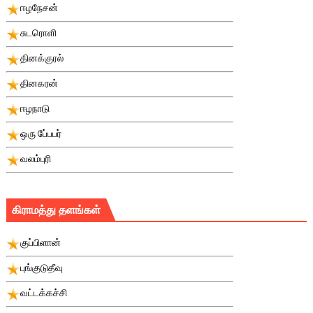
ஈழநேசன்
சுடரொளி
தினக்குரல்
தினகரன்
ஈழநாடு
ஒரு பே்பபர்
வலம்புரி
கிராமத்து தளங்கள்
குப்பிளான்
புங்குடுதீவு
வட்டக்கச்சி