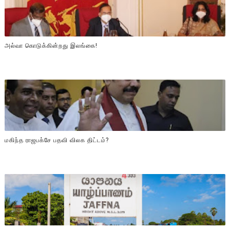
அல்வா கொடுக்கின்றது இலங்கை!
மகிந்த ராஜபக்சே பதவி விலக திட்டம்?