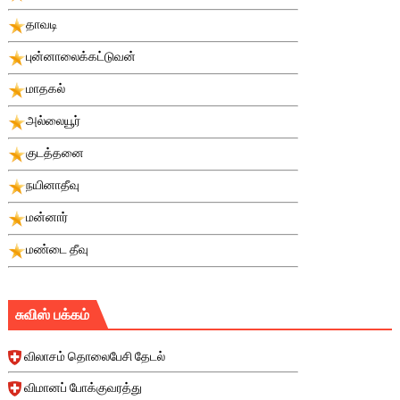
தாவடி
புன்னாலைக்கட்டுவன்
மாதகல்
அல்லையூர்
குடத்தனை
நயினாதீவு
மன்னார்
மண்டை தீவு
சுவிஸ் பக்கம்
விலாசம் தொலைபேசி தேடல்
விமானப் போக்குவரத்து