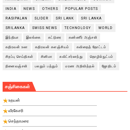
INDIA
NEWS
OTHERS
POPULAR POSTS
RASIPALAN
SLIDER
SRI LANK
SRI LANKA
SRILANKA
SWISS NEWS
TECHNOLOGY
WORLD
இந்தியா
இலங்கை
கட்டுரை
கண்ணீர் அஞ்சலி
கதிரவன் உலா
கதிரவன் களஞ்சியம்
கவிதைத் தோட்டம்
சிறப்பு செய்திகள்
சினிமா
சுவிட்சர்லாந்து
தொழில்நுட்பம்
நினைவஞ்சலி
பலதும் பத்தும்
மரண அறிவித்தல்
ஜோதிடம்
சஞ்சிகைகள்
உதயன்
வீரகேசரி
செந்தாமரை