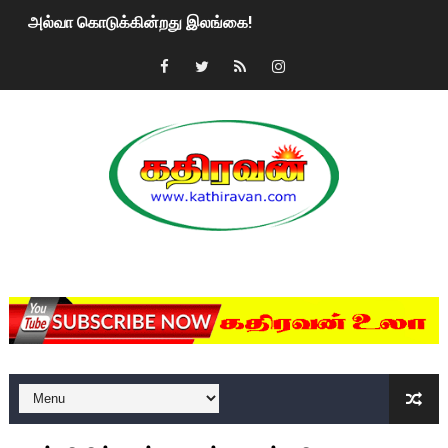
அல்வா கொடுக்கின்றது இலங்கை!
2ஆம் நாள் உக்ரைன் யுத்தம்!! எங்களைத் தனிமையில் விட்டுவிட்டுன
கதிரவன் வாசகர்களுக்கு இனிய பொங்கல் புத்தாண்டு நல்வாழ்த்
மகிந்த ராஜபக்சே பதவி விலக திட்டம்?
ரவுடி பேபிக்கு நடந்த தரமான சம்பவம்.. ஆபாச வீடியோக்களால் வ
காணாமல் போகும் பிள்ளையார்கள்!
MKRdezign
குண்டை தூக்கிப்போட்ட ஆய்வு…. இந்தியாவின் “கோவிஷீல்டு” தடுப
யாழில் தமிழின தலைவர் பிரபாகரனின் பிறந்தநாளை கொண்டாடிய
ஏர்போர்ட்டில் உதைத்த நபர் யார், என்ன நடந்தது?: உண்மையை ச
சீனா இலங்கையிடம் 8 மில்லியன் அமெரிக்க டொலர் நட்டஈடு கோர