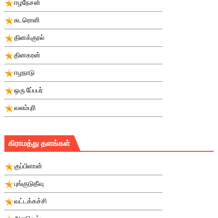
ஈழநேசன்
சுடரொளி
தினக்குரல்
தினகரன்
ஈழநாடு
ஒரு பே்பபர்
வலம்புரி
கிராமத்து தளங்கள்
குப்பிளான்
புங்குடுதீவு
வட்டக்கச்சி