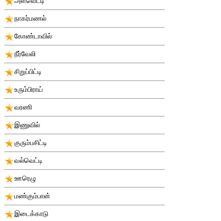
அளவெட்டி
நாகர்மணல்
கோண்டாவில்
நீர்வேலி
சிறுப்பிட்டி
உரும்பிராய்
வரணி
இணுவில்
குரும்பசிட்டி
வல்வெட்டி
ஊரெழு
மண்கும்பான்
இடைக்காடு