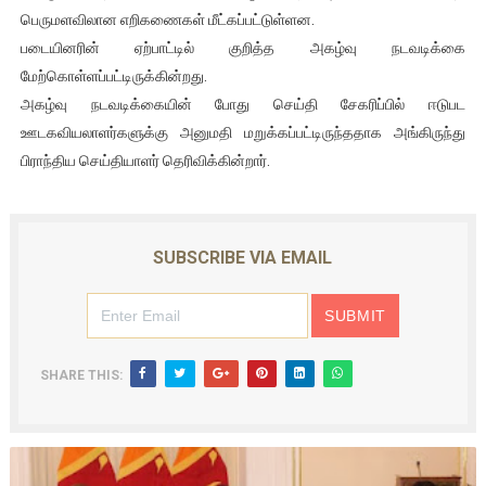
பெருமளவிலான எறிகணைகள் மீட்கப்பட்டுள்ளன.
ஐ.நா முன்றலில் சீரற்ற காலநிலையிலும் தமிழின அழிப்பிற்கு நீதி க
படையினரின் ஏற்பாட்டில் குறித்த அகழ்வு நடவடிக்கை
மேற்கொள்ளப்பட்டிருக்கின்றது.
இளையராஜா – கமல் அவசர சந்திப்பு (படங்கள், விடியோ)
அகழ்வு நடவடிக்கையின் போது செய்தி சேகரிப்பில் ஈடுபட
ஜனாதிபதி ஐக்கிய நாடுகளின் பொதுச் சபை கூட்டத்தில் இன்று 
ஊடகவியலாளர்களுக்கு அனுமதி மறுக்கப்பட்டிருந்ததாக அங்கிருந்து
பிராந்திய செய்தியாளர் தெரிவிக்கின்றார்.
32 CM விநோத கன்றுக்குட்டி! (வீடியோ)
வலிமை தான் அஜித் திரைப்பயணத்திலே அதிக காலெக்ஷன் செய்த த
SUBSCRIBE VIA EMAIL
SHARE THIS: