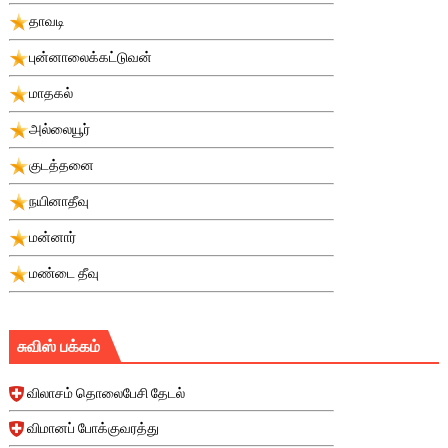
தாவடி
புன்னாலைக்கட்டுவன்
மாதகல்
அல்லையூர்
குடத்தனை
நயினாதீவு
மன்னார்
மண்டை தீவு
சுவிஸ் பக்கம்
விலாசம் தொலைபேசி தேடல்
விமானப் போக்குவரத்து