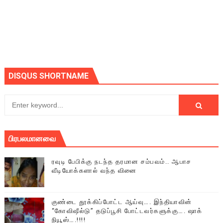
DISQUS SHORTNAME
பிரபலமானவை
ரவுடி பேபிக்கு நடந்த தரமான சம்பவம்.. ஆபாச
வீடியோக்களால் வந்த வினை
குண்டை தூக்கிப்போட்ட ஆய்வு…. இந்தியாவின்
“கோவிஷீல்டு” தடுப்பூசி போட்டவர்களுக்கு…. ஷாக்
நியூஸ்….!!!!