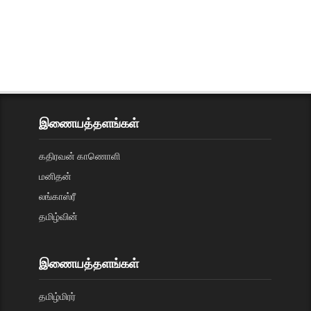
இணையத்தளங்கள்
கதிரவன் காணொளி
மனிதன்
லங்காஸ்ரீ
தமிழ்வின்
இணையத்தளங்கள்
தமிழ்மிரர்