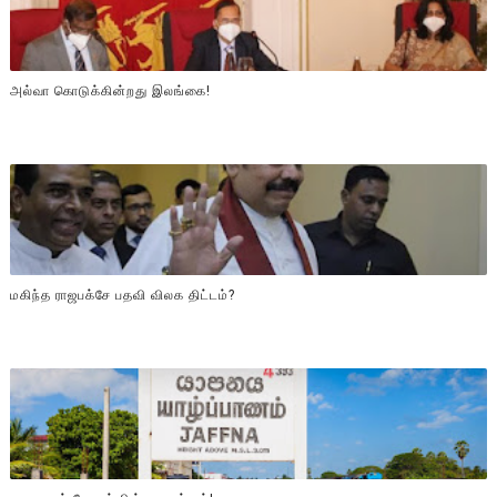
அல்வா கொடுக்கின்றது இலங்கை!
மகிந்த ராஜபக்சே பதவி விலக திட்டம்?