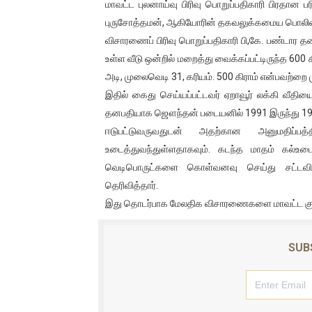
மாவட்ட புலனாய்வு பிரிவு பொறுப்பதிகாரி பிரதான 
ஐ.நா முன்றலில் சீரற்ற காலநிலைய
புருசோத்தமன், ஆகியோரின் தகவலுக்கமைய பொலிஸ்
விசாரணைப் பிரிவு பொறுப்பதிகாரி பி,கே. பண்டார 
இளையராஜா – கமல் அவசர சந்திப
உள்ள வீடு ஒன்றில் மறைத்து வைக்கப்பட்டிருந்த 6
அடி, முலைவெடி 31, கரியம். 500 கிராம் என்பவற்றை
ஜனாதிபதி ஐக்கிய நாடுகளின் ப
இதில் கைது செய்யப்பட்டவர் ஏறாவூர் லக்கி வீதி
32 CM விநோத கன்றுக்குட்டி! (
தனபதியாக ஜௌந்தன் படையனில் 1991 இருந்து 1994 வ
ஈடுபட்டுவருவதுடன் அதற்கான அனுமதிப்பத்
வலிமை தான் அஜித் திரைப்பயணத
உடைத்துவந்துள்ளதாகவும். கடந்த மாதம் கல்உடை
வெடிபொருட்களை கொள்வனவு செய்து சட்டவி
தெரிவித்தார்.
இது தொடர்பாக மேலதிக விசாரணைகளை மாவட்ட குற்
SUB