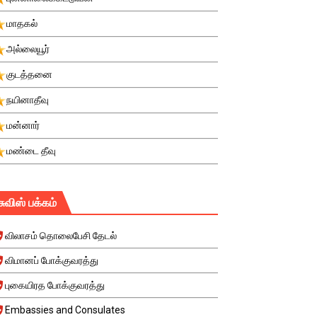
மாதகல்
அல்லையூர்
குடத்தனை
நயினாதீவு
மன்னார்
மண்டை தீவு
சுவிஸ் பக்கம்
விலாசம் தொலைபேசி தேடல்
விமானப் போக்குவரத்து
புகையிரத போக்குவரத்து
Embassies and Consulates