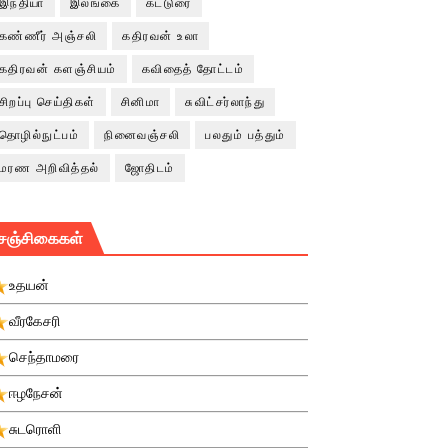
இந்தியா
இலங்கை
கட்டுரை
கண்ணீர் அஞ்சலி
கதிரவன் உலா
கதிரவன் களஞ்சியம்
கவிதைத் தோட்டம்
சிறப்பு செய்திகள்
சினிமா
சுவிட்சர்லாந்து
தொழில்நுட்பம்
நினைவஞ்சலி
பலதும் பத்தும்
மரண அறிவித்தல்
ஜோதிடம்
சஞ்சிகைகள்
உதயன்
வீரகேசரி
செந்தாமரை
ஈழநேசன்
சுடரொளி