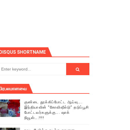
ோடு அழைக்கின்றோம்.
DISQUS SHORTNAME
பிரபலமானவை
குண்டை தூக்கிப்போட்ட ஆய்வு….
இந்தியாவின் “கோவிஷீல்டு” தடுப்பூசி
போட்டவர்களுக்கு…. ஷாக்
நியூஸ்….!!!!
் (செய்தியும்,படங்களும்..)