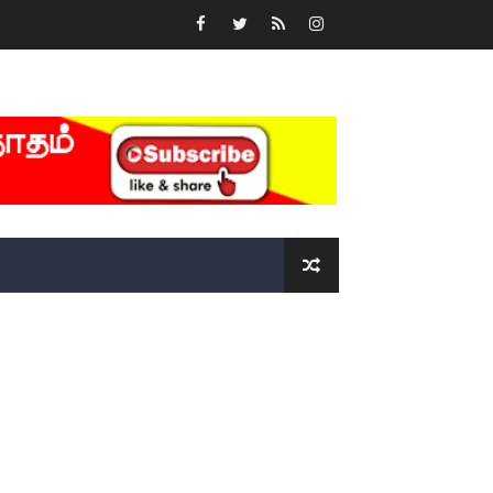
்….!!!!