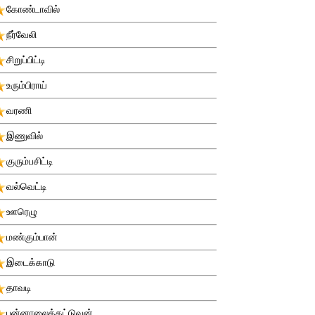
கோண்டாவில்
நீர்வேலி
சிறுப்பிட்டி
உரும்பிராய்
வரணி
இணுவில்
குரும்பசிட்டி
வல்வெட்டி
ஊரெழு
மண்கும்பான்
இடைக்காடு
தாவடி
புன்னாலைக்கட்டுவன்