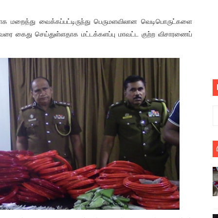
பெறும் கண்டனப் போராட்டத்திற்கு கலந்துகொள்ளுமாறு அன்புரிமைய
ரோமாக மறைத்து வைக்கப்பட்டிருந்து பெருமளவிலான வெடிபொருட்களை
் படித்த மாணவர்கள் தொடர்பில் நாடாளுமன்றத்தில் பகிரங்க கேள்வி
ருவரை கைது செய்துள்ளதாக மட்டக்களப்பு மாவட்ட குற்ற விசாரணைப்
யில் இலங்கைத் தமிழ் குடும்பம்!! நடந்தது என்ன
 : ரஜினிக்காக இலங்கை பாடலாசிரியர் வெளியிட்ட...
ரிழப்பு - கொதித்தெழுந்த பிரதேசவாசிகள்!
 கூடிய இடங்கள்...
ை செய்த முதியவருக்கு வழங்கப்பட்ட தண்டனை
ொலை!
்துள்ள அதிரடி உத்தரவு!
், கேணல் சங்கர் ஆகியோரின் நினைவெழுச்சி நாள் - 26.09.2021 சுவிஸ