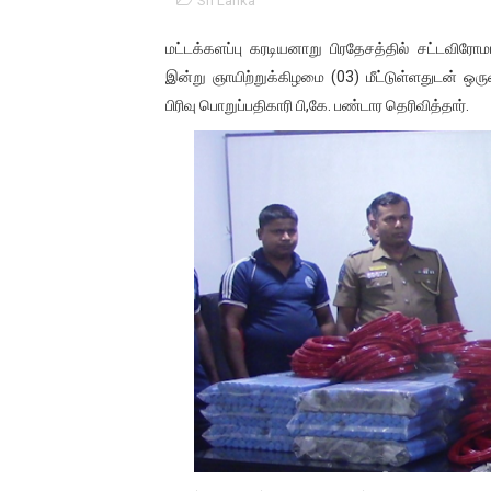
Sri Lanka
01/11/2021 Scotland ல் நடை
மட்டக்களப்பு கரடியனாறு பிரதேசத்தில் சட்டவி
பாலச்சந்திரன் மற்றும் தன்னிடம
இன்று ஞாயிற்றுக்கிழமை (03) மீட்டுள்ளதுடன் ஒ
பிரிவு பொறுப்பதிகாரி பி,கே. பண்டார தெரிவித்தார்.
பிரிட்டனால் கடத்தப்படும் நிலை
வர்ராரு...வர்ராரு... அண்ணாத்த
கைது செய்யப்பட்ட இளைஞன் உயி
தடுப்பூசியை பெற்றுக் கொள்ளக்
சிறுமியை பாலியல் வன்கொடும
பிரபல நடிகை தூக்கிட்டு தற்க
வடிவேலுவுக்கு நீதிமன்றம் விதித
தியாகதீபம் லெப்.கேணல் திலீபன