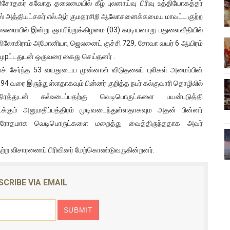
பரிசோதகர் சுவோத தலைமையில் கீழ் புலனாய்வு பிரிவு உத்தியோகத்தர்
ிலும் தமிழின அழிப்பிற்கு நீதி கேட்டு நடைபெற்ற கவனயீர்ப்புப் போராட்
 அத்தியட்சகர் எல்.ஆர் குமதரசிறி ஆலோசனைக்கமைய மாவட்ட குற்ற
தலைமையில் இன்று ஞாயிற்றுக்கிழமை (03) கரடியனாறு பதுளைவீதியில்
்பு (படங்கள், விடியோ)
00 கிலோகிராம் அமோனியா, ஜெலனைட் குச்சி 729, சோவா வயர் 6 ஆயிரம்
 முpட்டதுடன் ஒருவரை கைது செய்தனர் .
ொதுச் சபை கூட்டத்தில் இன்று உரை
யைச் சேர்ந்த 53 வயதுடைய முன்னாள் விடுதலைப் புலிகள் அமைப்பின்
வீடியோ)
ரை இருந்துள்ளதாகவும் பின்னர் குறித்த நபர் கல்குவாரி தொழிலில்
திரத்துடன் கல்உடைப்பதற்கு வெடிபொருட்களை பயன்படுத்தி
்திலே அதிக காலெக்ஷன் செய்த திரைப்படம் ! எங்கு தெரியுமா?
க்கும் அனுமதிப்பத்திரம் முடிவடைந்துள்ளதாகவும அதன் பின்னர்
ரோதமாக வெடிபொருட்களை மறைத்து வைத்திருந்ததாக அவர்
ற விசாரணைப் பிரிவினர் மேற்கொண்டுவருகின்றனர்.
SCRIBE VIA EMAIL