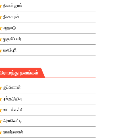
தினக்குரல்
தினகரன்
ஈழநாடு
ஒரு பே்பபர்
வலம்புரி
கிராமத்து தளங்கள்
குப்பிளான்
புங்குடுதீவு
வட்டக்கச்சி
அளவெட்டி
நாகர்மணல்