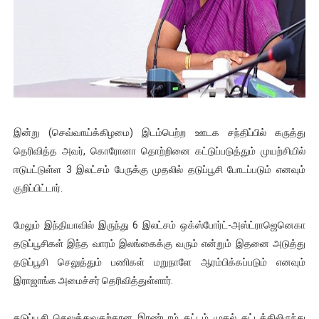
இளையராஜா – கமல் அவசர சந்திப்பு (படங்கள், விடியோ)
ஜனாதிபதி ஐக்கிய நாடுகளின் பொதுச் சபை கூட்டத்தில் இன்று 
32 CM விநோத கன்றுக்குட்டி! (வீடியோ)
வலிமை தான் அஜித் திரைப்பயணத்திலே அதிக காலெக்ஷன் செய்த த
இன்று (செவ்வாய்க்கிழமை) இடம்பெற்ற ஊடக சந்திப்பில் கருத்து
அல்வா கொடுக்கின்றது இலங்கை!
தெரிவித்த அவர், கொரோனா தொற்றினை கட்டுப்படுத்தும் முயற்சியில்
ஈடுபட்டுள்ள 3 இலட்சம் பேருக்கு முதலில் தடுப்பூசி போடப்படும் எனவும்
குறிப்பிட்டார்.
மேலும் இந்தியாவில் இருந்து 6 இலட்சம் ஒக்ஸ்போர்ட்-அஸ்ட்ராஜெனெகா
தடுப்பூசிகள் இந்த வாரம் இலங்கைக்கு வரும் என்றும் இதனை அடுத்து
தடுப்பூசி செலுத்தும் பணிகள் மறுநாளே ஆரம்பிக்கப்படும் எனவும்
இராஜாங்க அமைச்சர் தெரிவித்துள்ளார்.
தடுப்பூசி செலுத்துவதற்கான இரண்டாம் கட்டம் முதல் கட்டத்திலிருந்து