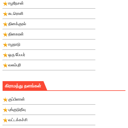
ஈழநேசன்
சுடரொளி
தினக்குரல்
தினகரன்
ஈழநாடு
ஒரு பே்பபர்
வலம்புரி
கிராமத்து தளங்கள்
குப்பிளான்
புங்குடுதீவு
வட்டக்கச்சி