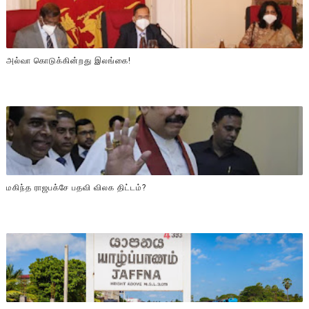
அல்வா கொடுக்கின்றது இலங்கை!
மகிந்த ராஜபக்சே பதவி விலக திட்டம்?