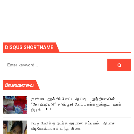
DISQUS SHORTNAME
பிரபலமானவை
குண்டை தூக்கிப்போட்ட ஆய்வு…. இந்தியாவின்
“கோவிஷீல்டு” தடுப்பூசி போட்டவர்களுக்கு…. ஷாக்
நியூஸ்….!!!!
ரவுடி பேபிக்கு நடந்த தரமான சம்பவம்.. ஆபாச
வீடியோக்களால் வந்த வினை