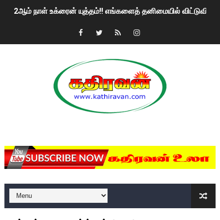
2ஆம் நாள் உக்ரைன் யுத்தம்!! எங்களைத் தனிமையில் விட்டுவிட்டுன
கதிரவன் வாசகர்களுக்கு இனிய பொங்கல் புத்தாண்டு நல்வாழ்த்
மகிந்த ராஜபக்சே பதவி விலக திட்டம்?
ரவுடி பேபிக்கு நடந்த தரமான சம்பவம்.. ஆபாச வீடியோக்களால் வ
காணாமல் போகும் பிள்ளையார்கள்!
குண்டை தூக்கிப்போட்ட ஆய்வு…. இந்தியாவின் “கோவிஷீல்டு” தடுப
MKRdezign
யாழில் தமிழின தலைவர் பிரபாகரனின் பிறந்தநாளை கொண்டாடிய
ஏர்போர்ட்டில் உதைத்த நபர் யார், என்ன நடந்தது?: உண்மையை ச
சீனா இலங்கையிடம் 8 மில்லியன் அமெரிக்க டொலர் நட்டஈடு கோர
01/11/2021 Scotland ல் நடைபெறும் கண்டனப் போராட்டத்திற