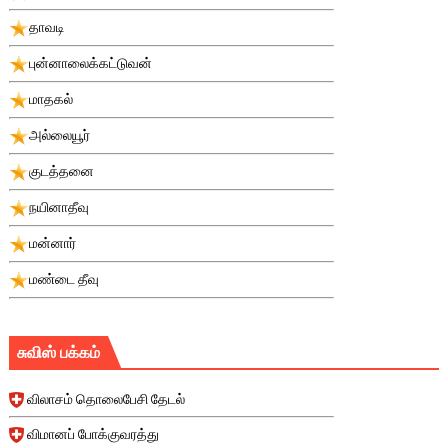
தாவடி
புன்னாலைக்கட்டுவன்
மாதகல்
அல்லையூர்
குடத்தனை
நயினாதீவு
மன்னார்
மண்டை தீவு
சுவிஸ் பக்கம்
விலாசம் தொலைபேசி தேடல்
விமானப் போக்குவரத்து