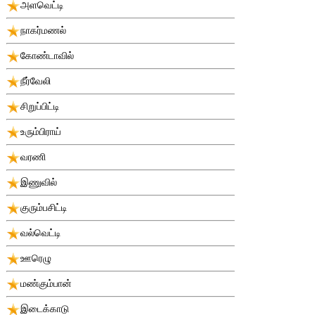
அளவெட்டி
நாகர்மணல்
கோண்டாவில்
நீர்வேலி
சிறுப்பிட்டி
உரும்பிராய்
வரணி
இணுவில்
குரும்பசிட்டி
வல்வெட்டி
ஊரெழு
மண்கும்பான்
இடைக்காடு