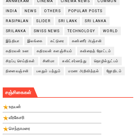
ANNMEKAM
CINEMA
CINEMA NEWS
COMMON
INDIA
NEWS
OTHERS
POPULAR POSTS
RASIPALAN
SLIDER
SRI LANK
SRI LANKA
SRILANKA
SWISS NEWS
TECHNOLOGY
WORLD
இந்தியா
இலங்கை
கட்டுரை
கண்ணீர் அஞ்சலி
கதிரவன் உலா
கதிரவன் களஞ்சியம்
கவிதைத் தோட்டம்
சிறப்பு செய்திகள்
சினிமா
சுவிட்சர்லாந்து
தொழில்நுட்பம்
நினைவஞ்சலி
பலதும் பத்தும்
மரண அறிவித்தல்
ஜோதிடம்
சஞ்சிகைகள்
உதயன்
வீரகேசரி
செந்தாமரை