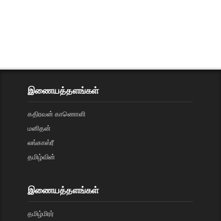
இணையத்தளங்கள்
கதிரவன் காணொளி
மனிதன்
லங்காஸ்ரீ
தமிழ்வின்
இணையத்தளங்கள்
தமிழ்மிரர்