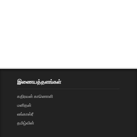
இணையத்தளங்கள்
கதிரவன் காணொளி
மனிதன்
லங்காஸ்ரீ
தமிழ்வின்