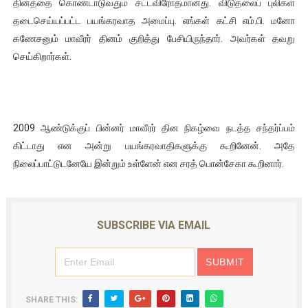
தினத்தை கொண்டாடுவதும் சட்டவிரோதமானது. விடுதலைப் புலிகள்
தடைசெய்யப்பட்ட பயங்கரவாத அமைப்பு. எங்கள் கட்சி எம்.பி. மனோ
கணேசனும் மாவீரர் தினம் குறித்து பேசியிருந்தார். அவர்கள் தவறு
செய்கிறார்கள்.
2009 ஆண்டுக்குப் பின்னர் மாவீரர் தின நிகழ்வை நடத்த சந்தர்ப்பம்
கிட்டாது என அன்று பயங்கரவாதிகளுக்கு கூறினேன். அதே
நிலைப்பாட்டுடனேயே இன்றும் உள்ளேன் என சரத் பொன்சேகா கூறினார்.
SUBSCRIBE VIA EMAIL
SHARE THIS: