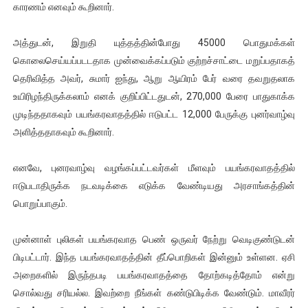
காரணம் எனவும் கூறினார்.
அத்துடன், இறுதி யுத்தத்தின்போது 45000 பொதுமக்கள்
கொலைசெய்யப்படடதாக முன்வைக்கப்படும் குற்றச்சாட்டை மறுப்பதாகத்
தெரிவித்த அவர், சுமார் ஐந்து, ஆறு ஆயிரம் பேர் வரை தவறுதலாக
உயிரிழந்திருக்கலாம் எனக் குறிப்பிட்டதுடன், 270,000 பேரை பாதுகாக்க
முடிந்ததாகவும் பயங்கரவாதத்தில் ஈடுபட்ட 12,000 பேருக்கு புனர்வாழ்வு
அளித்ததாகவும் கூறினார்.
எனவே, புனரவாழ்வு வழங்கப்பட்டவர்கள் மீளவும் பயங்கரவாதத்தில்
ஈடுபடாதிருக்க நடவடிக்கை எடுக்க வேண்டியது அரசாங்கத்தின்
பொறுப்பாகும்.
முன்னாள் புலிகள் பயங்கரவாத பெண் ஒருவர் நேற்று வெடிகுண்டுடன்
பிடிபட்டார். இந்த பயங்கரவாதத்தின் தீப்பொறிகள் இன்னும் உள்ளன. ஏசி
அறைகளில் இருந்தபடி பயங்கரவாதத்தை தோற்கடித்தோம் என்று
சொல்வது சரியல்ல. இவற்றை நீங்கள் கண்டுபிடிக்க வேண்டும். மாவீரர்