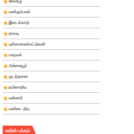
ஊரெழு
மண்கும்பான்
இடைக்காடு
தாவடி
புன்னாலைக்கட்டுவன்
மாதகல்
அல்லையூர்
குடத்தனை
நயினாதீவு
மன்னார்
மண்டை தீவு
சுவிஸ் பக்கம்