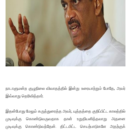
ஐ.நா முன்றலில் சீரற்ற காலநிலையிலும் தமிழின அழிப்பிற்கு நீதி க
இளையராஜா – கமல் அவசர சந்திப்பு (படங்கள், விடியோ)
ஜனாதிபதி ஐக்கிய நாடுகளின் பொதுச் சபை கூட்டத்தில் இன்று 
32 CM விநோத கன்றுக்குட்டி! (வீடியோ)
வலிமை தான் அஜித் திரைப்பயணத்திலே அதிக காலெக்ஷன் செய்த த
நாடாளுமன்ற குழுநிலை விவாதத்தில் இன்று உரையாற்றும் போதே, அவர்
இவ்வாறு தெரிவித்தார்.
இதன்போது மேலும் கருத்துரைத்த அவர், யுத்தத்தை குறிப்பிட்ட காலத்தில்
முடிவுக்கு கொண்டுவருவதாக தான் உறுதியளித்தவாறு அதனை
முடிவுக்கு கொண்டுவந்தேன். திட்டமிட்ட செயற்பாடுகளே அதற்குக்