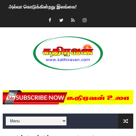
அல்வா கொடுக்கின்றது இலங்கை!
2ஆம் நாள் உக்ரைன் யுத்தம்!! எங்களைத் தனிமையில் விட்டுவிட்டுன
கதிரவன் வாசகர்களுக்கு இனிய பொங்கல் புத்தாண்டு நல்வாழ்த்
மகிந்த ராஜபக்சே பதவி விலக திட்டம்?
ரவுடி பேபிக்கு நடந்த தரமான சம்பவம்.. ஆபாச வீடியோக்களால் வ
காணாமல் போகும் பிள்ளையார்கள்!
MKRdezign
குண்டை தூக்கிப்போட்ட ஆய்வு…. இந்தியாவின் “கோவிஷீல்டு” தடுப
யாழில் தமிழின தலைவர் பிரபாகரனின் பிறந்தநாளை கொண்டாடிய
ஏர்போர்ட்டில் உதைத்த நபர் யார், என்ன நடந்தது?: உண்மையை ச
சீனா இலங்கையிடம் 8 மில்லியன் அமெரிக்க டொலர் நட்டஈடு கோர