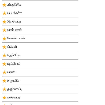
புங்குடுதீவு
வட்டக்கச்சி
அளவெட்டி
நாகர்மணல்
கோண்டாவில்
நீர்வேலி
சிறுப்பிட்டி
உரும்பிராய்
வரணி
இணுவில்
குரும்பசிட்டி
வல்வெட்டி