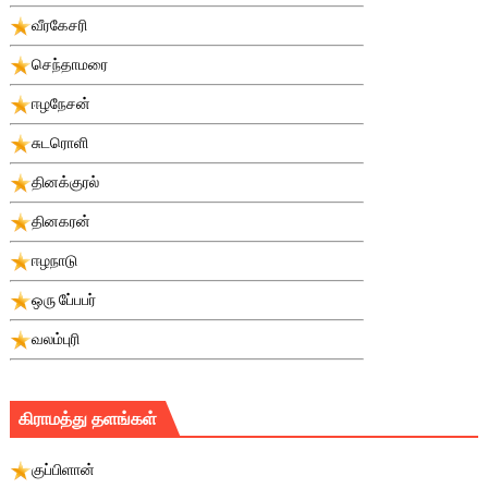
வீரகேசரி
செந்தாமரை
ஈழநேசன்
சுடரொளி
தினக்குரல்
தினகரன்
ஈழநாடு
ஒரு பே்பபர்
வலம்புரி
கிராமத்து தளங்கள்
குப்பிளான்