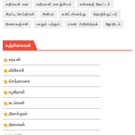
கதிரவன் உலா
கதிரவன் களஞ்சியம்
கவிதைத் தோட்டம்
சிறப்பு செய்திகள்
சினிமா
சுவிட்சர்லாந்து
தொழில்நுட்பம்
நினைவஞ்சலி
பலதும் பத்தும்
மரண அறிவித்தல்
ஜோதிடம்
சஞ்சிகைகள்
உதயன்
வீரகேசரி
செந்தாமரை
ஈழநேசன்
சுடரொளி
தினக்குரல்
தினகரன்