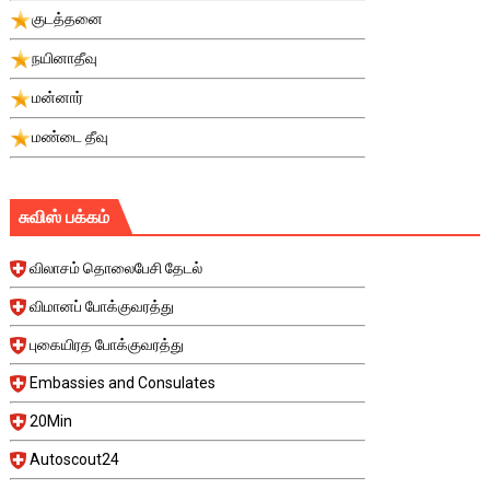
குடத்தனை
நயினாதீவு
மன்னார்
மண்டை தீவு
சுவிஸ் பக்கம்
விலாசம் தொலைபேசி தேடல்
விமானப் போக்குவரத்து
புகையிரத போக்குவரத்து
Embassies and Consulates
20Min
Autoscout24