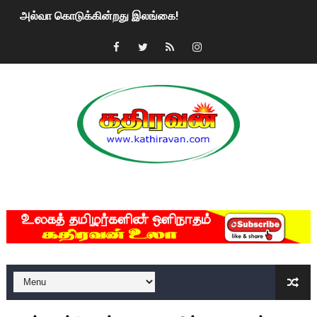
அல்வா கொடுக்கின்றது இலங்கை!
2ஆம் நாள் உக்ரைன் யுத்தம்!! எங்களைத் தனிமையில் விட்டுவிட்டுன
கதிரவன் வாசகர்களுக்கு இனிய பொங்கல் புத்தாண்டு நல்வாழ்த்
மகிந்த ராஜபக்சே பதவி விலக திட்டம்?
ரவுடி பேபிக்கு நடந்த தரமான சம்பவம்.. ஆபாச வீடியோக்களால் வ
காணாமல் போகும் பிள்ளையார்கள்!
MKRdezign
குண்டை தூக்கிப்போட்ட ஆய்வு…. இந்தியாவின் “கோவிஷீல்டு” தடுப
யாழில் தமிழின தலைவர் பிரபாகரனின் பிறந்தநாளை கொண்டாடிய
ஏர்போர்ட்டில் உதைத்த நபர் யார், என்ன நடந்தது?: உண்மையை ச
சீனா இலங்கையிடம் 8 மில்லியன் அமெரிக்க டொலர் நட்டஈடு கோர