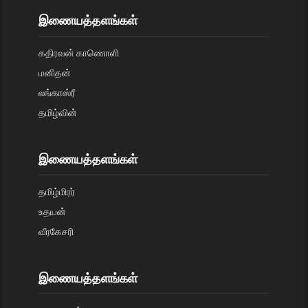
இணையத்தளங்கள்
கதிரவன் காணொளி
மனிதன்
லங்காஸ்ரீ
தமிழ்வின்
இணையத்தளங்கள்
தமிழ்மிரர்
உதயன்
வீரகேசரி
இணையத்தளங்கள்