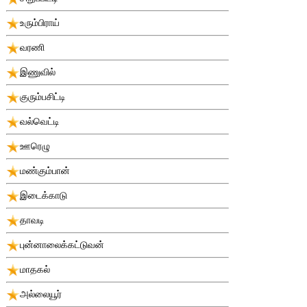
உரும்பிராய்
வரணி
இணுவில்
குரும்பசிட்டி
வல்வெட்டி
ஊரெழு
மண்கும்பான்
இடைக்காடு
தாவடி
புன்னாலைக்கட்டுவன்
மாதகல்
அல்லையூர்