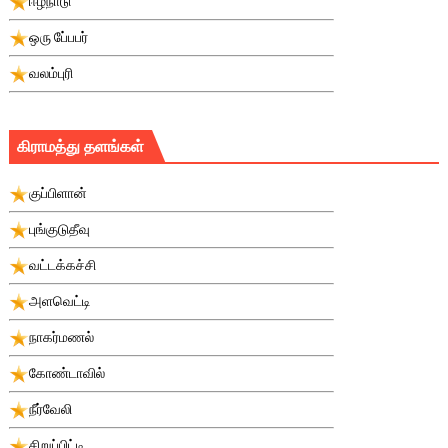
ஈழநாடு
ஒரு பே்பபர்
வலம்புரி
கிராமத்து தளங்கள்
குப்பிளான்
புங்குடுதீவு
வட்டக்கச்சி
அளவெட்டி
நாகர்மணல்
கோண்டாவில்
நீர்வேலி
சிறுப்பிட்டி