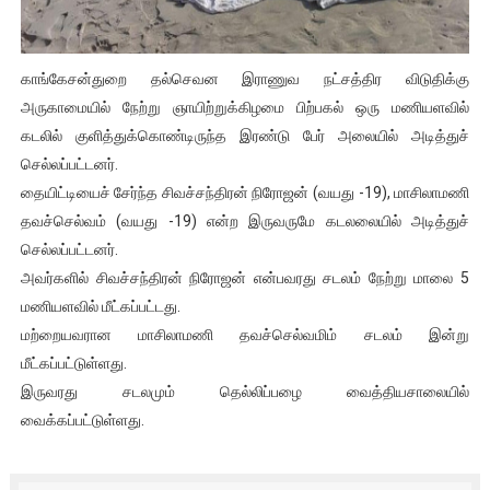
ஐ.நா முன்றலில் சீரற்ற காலநிலையிலும் தமிழின அழிப்பிற்கு நீதி க
இளையராஜா – கமல் அவசர சந்திப்பு (படங்கள், விடியோ)
காங்கேசன்துறை தல்செவன இராணுவ நட்சத்திர விடுதிக்கு
அருகாமையில் நேற்று ஞாயிற்றுக்கிழமை பிற்பகல் ஒரு மணியளவில்
ஜனாதிபதி ஐக்கிய நாடுகளின் பொதுச் சபை கூட்டத்தில் இன்று 
கடலில் குளித்துக்கொண்டிருந்த இரண்டு பேர் அலையில் அடித்துச்
செல்லப்பட்டனர்.
32 CM விநோத கன்றுக்குட்டி! (வீடியோ)
தையிட்டியைச் சேர்ந்த சிவச்சந்திரன் நிரோஜன் (வயது -19), மாசிலாமணி
தவச்செல்வம் (வயது -19) என்ற இருவருமே கடலலையில் அடித்துச்
வலிமை தான் அஜித் திரைப்பயணத்திலே அதிக காலெக்ஷன் செய்த த
செல்லப்பட்டனர்.
அவர்களில் சிவச்சந்திரன் நிரோஜன் என்பவரது சடலம் நேற்று மாலை 5
மணியளவில் மீட்கப்பட்டது.
மற்றையவரான மாசிலாமணி தவச்செல்வமிம் சடலம் இன்று
மீட்கப்பட்டுள்ளது.
இருவரது சடலமும் தெல்லிப்பழை வைத்தியசாலையில்
வைக்கப்பட்டுள்ளது.