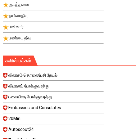
குடத்தனை
நயினாதீவு
மன்னார்
மண்டை தீவு
சுவிஸ் பக்கம்
விலாசம் தொலைபேசி தேடல்
விமானப் போக்குவரத்து
புகையிரத போக்குவரத்து
Embassies and Consulates
20Min
Autoscout24