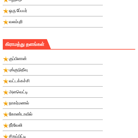
ஒரு பே்பபர்
வலம்புரி
கிராமத்து தளங்கள்
குப்பிளான்
புங்குடுதீவு
வட்டக்கச்சி
அளவெட்டி
நாகர்மணல்
கோண்டாவில்
நீர்வேலி
சிறுப்பிட்டி