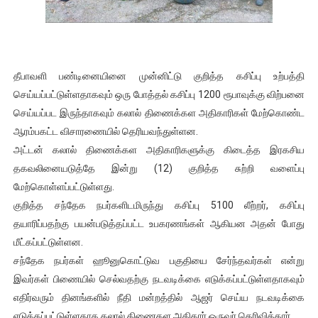
ஐ.நா முன்றலில் சீரற்ற காலநிலையிலும் தமிழின அழிப்பிற்கு நீதி க
இளையராஜா – கமல் அவசர சந்திப்பு (படங்கள், விடியோ)
தீபாவளி பண்டினையினை முன்னிட்டு குறித்த கசிப்பு உற்பத்தி
ஜனாதிபதி ஐக்கிய நாடுகளின் பொதுச் சபை கூட்டத்தில் இன்று 
செய்யப்பட்டுள்ளதாகவும் ஒரு போத்தல் கசிப்பு 1200 ரூபாவுக்கு விற்பனை
செய்யப்பட இருந்தாகவும் கலால் திணைக்கள அதிகாரிகள் மேற்கொண்ட
32 CM விநோத கன்றுக்குட்டி! (வீடியோ)
ஆரம்பகட்ட விசாரணையில் தெரியவந்துள்ளன.
வலிமை தான் அஜித் திரைப்பயணத்திலே அதிக காலெக்ஷன் செய்த த
அட்டன் கலால் திணைக்கள அதிகாரிகளுக்கு கிடைத்த இரகசிய
தகவலினையடுத்தே இன்று (12) குறித்த சுற்றி வளைப்பு
மேற்கொள்ளப்பட்டுள்ளது.
குறித்த சந்தேக நபர்களிடமிருந்து கசிப்பு 5100 லீற்றர், கசிப்பு
தயாரிப்பதற்கு பயன்படுத்தப்பட்ட உபகரணங்கள் ஆகியன அதன் போது
மீட்கப்பட்டுள்ளன.
சந்தேக நபர்கள் ஹூனுகொட்டுவ பகுதியை சேர்ந்தவர்கள் என்று
இவர்கள் பிணையில் செல்வதற்கு நடவடிக்கை எடுக்கப்பட்டுள்ளதாகவும்
எதிர்வரும் தினங்களில் நீதி மன்றத்தில் ஆஜர் செய்ய நடவடிக்கை
எடுக்கப்பட்டுள்ளதாக கலால் திணைகள அதிகார் ஒருவர் தெரிவித்தார்.