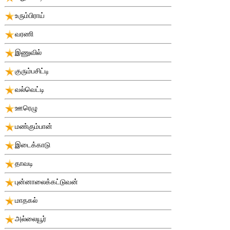
உரும்பிராய்
வரணி
இணுவில்
குரும்பசிட்டி
வல்வெட்டி
ஊரெழு
மண்கும்பான்
இடைக்காடு
தாவடி
புன்னாலைக்கட்டுவன்
மாதகல்
அல்லையூர்