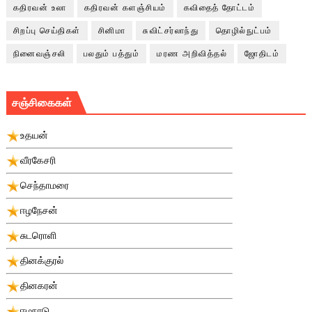
கதிரவன் உலா
கதிரவன் களஞ்சியம்
கவிதைத் தோட்டம்
சிறப்பு செய்திகள்
சினிமா
சுவிட்சர்லாந்து
தொழில்நுட்பம்
நினைவஞ்சலி
பலதும் பத்தும்
மரண அறிவித்தல்
ஜோதிடம்
சஞ்சிகைகள்
உதயன்
வீரகேசரி
செந்தாமரை
ஈழநேசன்
சுடரொளி
தினக்குரல்
தினகரன்
ஈழநாடு