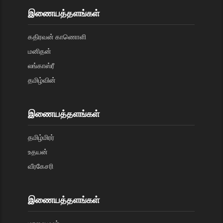
இணையத்தளங்கள்
கதிரவன் காணொளி
மனிதன்
லங்காஸ்ரீ
தமிழ்வின்
இணையத்தளங்கள்
தமிழ்மிரர்
உதயன்
வீரகேசரி
இணையத்தளங்கள்