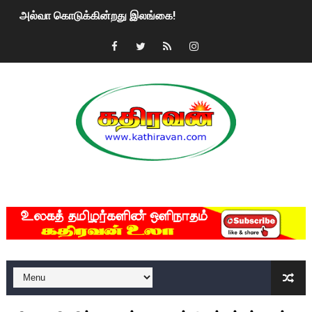
அல்வா கொடுக்கின்றது இலங்கை!
2ஆம் நாள் உக்ரைன் யுத்தம்!! எங்களைத் தனிமையில் விட்டுவிட்டுன
கதிரவன் வாசகர்களுக்கு இனிய பொங்கல் புத்தாண்டு நல்வாழ்த்
மகிந்த ராஜபக்சே பதவி விலக திட்டம்?
ரவுடி பேபிக்கு நடந்த தரமான சம்பவம்.. ஆபாச வீடியோக்களால் வ
காணாமல் போகும் பிள்ளையார்கள்!
MKRdezign
குண்டை தூக்கிப்போட்ட ஆய்வு…. இந்தியாவின் “கோவிஷீல்டு” தடுப
யாழில் தமிழின தலைவர் பிரபாகரனின் பிறந்தநாளை கொண்டாடிய
ஏர்போர்ட்டில் உதைத்த நபர் யார், என்ன நடந்தது?: உண்மையை ச
சீனா இலங்கையிடம் 8 மில்லியன் அமெரிக்க டொலர் நட்டஈடு கோர