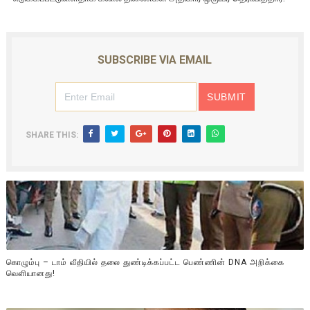
SUBSCRIBE VIA EMAIL
SHARE THIS:
கொழும்பு – டாம் வீதியில் தலை துண்டிக்கப்பட்ட பெண்ணின் DNA அறிக்கை
வௌியானது!