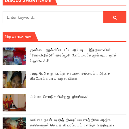
DISQUS SHORTNAME
பிரபலமானவை
குண்டை தூக்கிப்போட்ட ஆய்வு…. இந்தியாவின்
“கோவிஷீல்டு” தடுப்பூசி போட்டவர்களுக்கு…. ஷாக்
நியூஸ்….!!!!
ரவுடி பேபிக்கு நடந்த தரமான சம்பவம்.. ஆபாச
வீடியோக்களால் வந்த வினை
அல்வா கொடுக்கின்றது இலங்கை!
வலிமை தான் அஜித் திரைப்பயணத்திலே அதிக
காலெக்ஷன் செய்த திரைப்படம் ! எங்கு தெரியுமா?