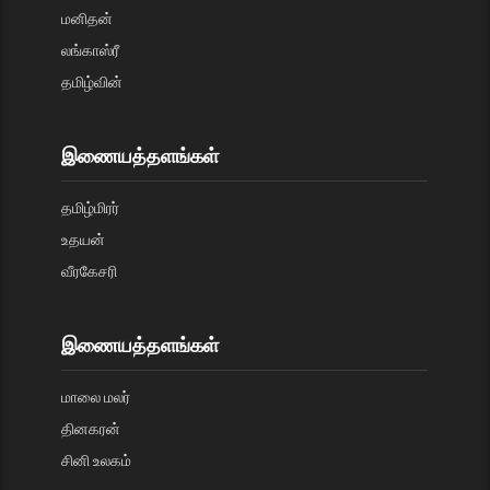
மனிதன்
லங்காஸ்ரீ
தமிழ்வின்
இணையத்தளங்கள்
தமிழ்மிரர்
உதயன்
வீரகேசரி
இணையத்தளங்கள்
மாலை மலர்
தினகரன்
சினி உலகம்