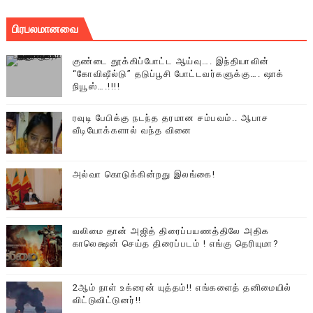
பிரபலமானவை
குண்டை தூக்கிப்போட்ட ஆய்வு…. இந்தியாவின்
“கோவிஷீல்டு” தடுப்பூசி போட்டவர்களுக்கு…. ஷாக்
நியூஸ்….!!!!
ரவுடி பேபிக்கு நடந்த தரமான சம்பவம்.. ஆபாச
வீடியோக்களால் வந்த வினை
அல்வா கொடுக்கின்றது இலங்கை!
வலிமை தான் அஜித் திரைப்பயணத்திலே அதிக
காலெக்ஷன் செய்த திரைப்படம் ! எங்கு தெரியுமா?
2ஆம் நாள் உக்ரைன் யுத்தம்!! எங்களைத் தனிமையில்
விட்டுவிட்டுனர்!!