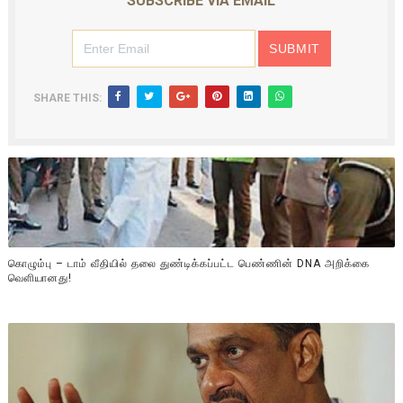
SUBSCRIBE VIA EMAIL
SHARE THIS:
கொழும்பு – டாம் வீதியில் தலை துண்டிக்கப்பட்ட பெண்ணின் DNA அறிக்கை
வௌியானது!