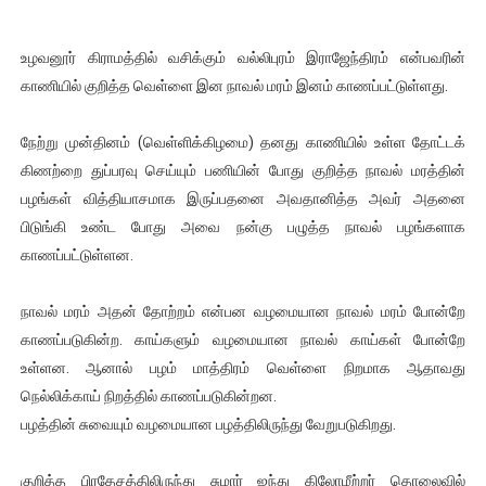
ஜனாதிபதி ஐக்கிய நாடுகளின் பொதுச் சபை கூட்டத்தில் இன்று 
உழவனூர் கிராமத்தில் வசிக்கும் வல்லிபுரம் இராஜேந்திரம் என்பவரின்
32 CM விநோத கன்றுக்குட்டி! (வீடியோ)
காணியில் குறித்த வெள்ளை இன நாவல் மரம் இனம் காணப்பட்டுள்ளது.
வலிமை தான் அஜித் திரைப்பயணத்திலே அதிக காலெக்ஷன் செய்த த
நேற்று முன்தினம் (வெள்ளிக்கிழமை) தனது காணியில் உள்ள தோட்டக்
கிணற்றை துப்பரவு செய்யும் பணியின் போது குறித்த நாவல் மரத்தின்
அல்வா கொடுக்கின்றது இலங்கை!
பழங்கள் வித்தியாசமாக இருப்பதனை அவதானித்த அவர் அதனை
2ஆம் நாள் உக்ரைன் யுத்தம்!! எங்களைத் தனிமையில் விட்டுவிட்டுன
பிடுங்கி உண்ட போது அவை நன்கு பழுத்த நாவல் பழங்களாக
காணப்பட்டுள்ளன.
நாவல் மரம் அதன் தோற்றம் என்பன வழமையான நாவல் மரம் போன்றே
காணப்படுகின்ற. காய்களும் வழமையான நாவல் காய்கள் போன்றே
உள்ளன. ஆனால் பழம் மாத்திரம் வெள்ளை நிறமாக ஆதாவது
நெல்லிக்காய் நிறத்தில் காணப்படுகின்றன.
பழத்தின் சுவையும் வழமையான பழத்திலிருந்து வேறுபடுகிறது.
குறித்த பிரதேசத்திலிருந்து சுமார் ஐந்து கிலோமீற்றர் தொலைவில்