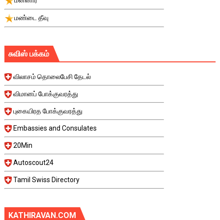
மண்டை தீவு
சுவிஸ் பக்கம்
விலாசம் தொலைபேசி தேடல்
விமானப் போக்குவரத்து
புகையிரத போக்குவரத்து
Embassies and Consulates
20Min
Autoscout24
Tamil Swiss Directory
KATHIRAVAN.COM