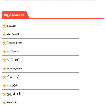
சஞ்சிகைகள்
உதயன்
வீரகேசரி
செந்தாமரை
ஈழநேசன்
சுடரொளி
தினக்குரல்
தினகரன்
ஈழநாடு
ஒரு பே்பபர்
வலம்புரி