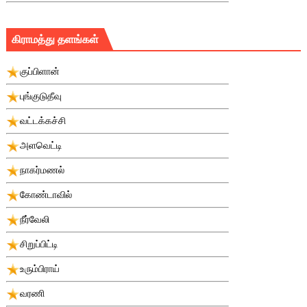
கிராமத்து தளங்கள்
குப்பிளான்
புங்குடுதீவு
வட்டக்கச்சி
அளவெட்டி
நாகர்மணல்
கோண்டாவில்
நீர்வேலி
சிறுப்பிட்டி
உரும்பிராய்
வரணி