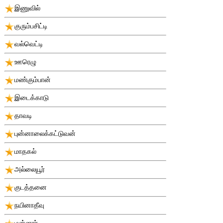
இணுவில்
குரும்பசிட்டி
வல்வெட்டி
ஊரெழு
மண்கும்பான்
இடைக்காடு
தாவடி
புன்னாலைக்கட்டுவன்
மாதகல்
அல்லையூர்
குடத்தனை
நயினாதீவு
மன்னார்