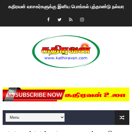
கதிரவன் வாசகர்களுக்கு இனிய பொங்கல் புத்தாண்டு நல்வாழ்த்
மகிந்த ராஜபக்சே பதவி விலக திட்டம்?
ரவுடி பேபிக்கு நடந்த தரமான சம்பவம்.. ஆபாச வீடியோக்களால் வ
காணாமல் போகும் பிள்ளையார்கள்!
குண்டை தூக்கிப்போட்ட ஆய்வு…. இந்தியாவின் “கோவிஷீல்டு” தடுப
யாழில் தமிழின தலைவர் பிரபாகரனின் பிறந்தநாளை கொண்டாடிய
MKRdezign
ஏர்போர்ட்டில் உதைத்த நபர் யார், என்ன நடந்தது?: உண்மையை ச
சீனா இலங்கையிடம் 8 மில்லியன் அமெரிக்க டொலர் நட்டஈடு கோர
01/11/2021 Scotland ல் நடைபெறும் கண்டனப் போராட்டத்திற
பாலச்சந்திரன் மற்றும் தன்னிடம் படித்த மாணவர்கள் தொடர்பில் ந