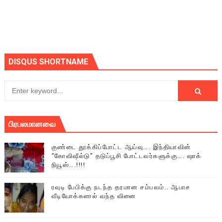
DISQUS SHORTNAME
பிரபலமானவை
குண்டை தூக்கிப்போட்ட ஆய்வு…. இந்தியாவின்
“கோவிஷீல்டு” தடுப்பூசி போட்டவர்களுக்கு…. ஷாக்
நியூஸ்….!!!!
ரவுடி பேபிக்கு நடந்த தரமான சம்பவம்.. ஆபாச
வீடியோக்களால் வந்த வினை