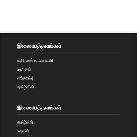
இணையத்தளங்கள்
கதிரவன் காணொளி
மனிதன்
லங்காஸ்ரீ
தமிழ்வின்
இணையத்தளங்கள்
தமிழ்மிரர்
உதயன்