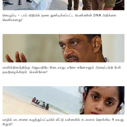
கொழும்பு – டாம் வீதியில் தலை துண்டிக்கப்பட்ட பெண்ணின் DNA அறிக்கை
வௌியானது!
மாவீரர்தினத்திற்கு அனுமதியே கிடையாது; மனோ கணேசனும் அதைப்பற்றி பேசி
தவறிழைக்கிறார்: பொன்சேகா!
யாழில் பாடசாலை கழுத்துப்பட்டியில் வீட்டு யன்னலில் சடலமாக தொங்கிய 9 வயது
சிறுமி!