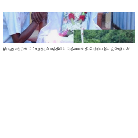
இராணுவத்தின் அச்சறுத்தல் மத்தியில் அஞ்சாமல் தீபமேற்றிய இளஞ்செழியன்!