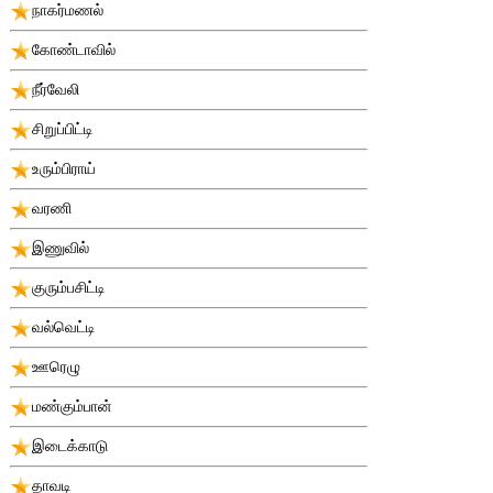
நாகர்மணல்
கோண்டாவில்
நீர்வேலி
சிறுப்பிட்டி
உரும்பிராய்
வரணி
இணுவில்
குரும்பசிட்டி
வல்வெட்டி
ஊரெழு
மண்கும்பான்
இடைக்காடு
தாவடி