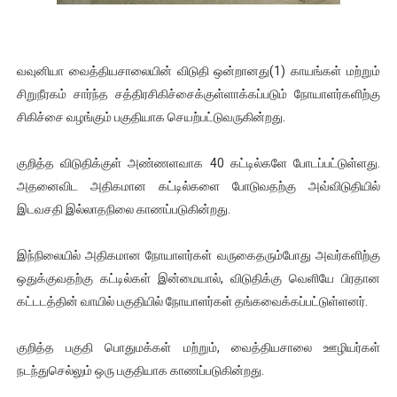
ஐ.நா முன்றலில் சீரற்ற காலநிலையிலும் தமிழின அழிப்பிற்கு நீதி க
இளையராஜா – கமல் அவசர சந்திப்பு (படங்கள், விடியோ)
வவுனியா வைத்தியசாலையின் விடுதி ஒன்றானது(1) காயங்கள் மற்றும்
சிறுநீரகம் சார்ந்த சத்திரசிகிச்சைக்குள்ளாக்கப்படும் நோயாளர்களிற்கு
ஜனாதிபதி ஐக்கிய நாடுகளின் பொதுச் சபை கூட்டத்தில் இன்று 
சிகிச்சை வழங்கும் பகுதியாக செயற்பட்டுவருகின்றது.
32 CM விநோத கன்றுக்குட்டி! (வீடியோ)
குறித்த விடுதிக்குள் அண்ணளவாக 40 கட்டில்களே போடப்பட்டுள்ளது.
வலிமை தான் அஜித் திரைப்பயணத்திலே அதிக காலெக்ஷன் செய்த த
அதனைவிட அதிகமான கட்டில்களை போடுவதற்கு அவ்விடுதியில்
இடவசதி இல்லாதநிலை காணப்படுகின்றது.
இந்நிலையில் அதிகமான நோயாளர்கள் வருகைதரும்போது அவர்களிற்கு
ஒதுக்குவதற்கு கட்டில்கள் இன்மையால், விடுதிக்கு வெளியே பிரதான
கட்டடத்தின் வாயில் பகுதியில் நோயாளர்கள் தங்கவைக்கப்பட்டுள்ளனர்.
குறித்த பகுதி பொதுமக்கள் மற்றும், வைத்தியசாலை ஊழியர்கள்
நடந்துசெல்லும் ஒரு பகுதியாக காணப்படுகின்றது.