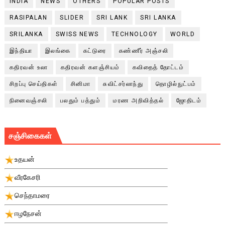
INDIA
NEWS
OTHERS
POPULAR POSTS
RASIPALAN
SLIDER
SRI LANK
SRI LANKA
SRILANKA
SWISS NEWS
TECHNOLOGY
WORLD
இந்தியா
இலங்கை
கட்டுரை
கண்ணீர் அஞ்சலி
கதிரவன் உலா
கதிரவன் களஞ்சியம்
கவிதைத் தோட்டம்
சிறப்பு செய்திகள்
சினிமா
சுவிட்சர்லாந்து
தொழில்நுட்பம்
நினைவஞ்சலி
பலதும் பத்தும்
மரண அறிவித்தல்
ஜோதிடம்
சஞ்சிகைகள்
உதயன்
வீரகேசரி
செந்தாமரை
ஈழநேசன்