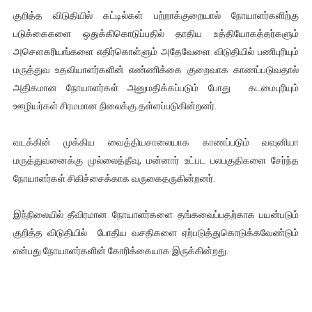
குறித்த விடுதியில் கட்டில்கள் பற்றாக்குறையால் நோயாளர்களிற்கு
படுக்கைகளை ஒதுக்கிகொடுப்பதில் தாதிய உத்தியோகத்தர்களும்
அசௌகரியங்களை எதிர்கொள்ளும் அதேவேளை விடுதியில் பணிபுரியும்
மருத்துவ உதவியாளர்களின் எண்ணிக்கை குறைவாக காணப்படுவதால்
அதிகமான நோயாளர்கள் அனுமதிக்கப்படும் போது கடமைபுரியும்
ஊழியர்கள் சிரமமான நிலைக்கு தள்ளப்படுகின்றனர்.
வடக்கின் முக்கிய வைத்தியசாலையாக காணப்படும் வவுனியா
மருத்துவனைக்கு முல்லைத்தீவு, மன்னார் உட்பட பலபகுதிகளை சேர்ந்த
நோயாளர்கள் சிகிச்சைக்காக வருகைதருகின்றனர்.
இந்நிலையில் தீவிரமான நோயாளர்களை தங்கவைப்பதற்காக பயன்படும்
குறித்த விடுதியில் போதிய வசதிகளை ஏற்படுத்துகொடுக்கவேண்டும்
என்பது நோயாளர்களின் கோரிக்கையாக இருக்கின்றது.