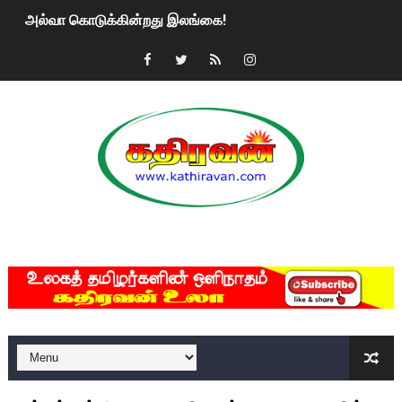
அல்வா கொடுக்கின்றது இலங்கை!
2ஆம் நாள் உக்ரைன் யுத்தம்!! எங்களைத் தனிமையில் விட்டுவிட்டுன
கதிரவன் வாசகர்களுக்கு இனிய பொங்கல் புத்தாண்டு நல்வாழ்த்
மகிந்த ராஜபக்சே பதவி விலக திட்டம்?
ரவுடி பேபிக்கு நடந்த தரமான சம்பவம்.. ஆபாச வீடியோக்களால் வ
காணாமல் போகும் பிள்ளையார்கள்!
MKRdezign
குண்டை தூக்கிப்போட்ட ஆய்வு…. இந்தியாவின் “கோவிஷீல்டு” தடுப
யாழில் தமிழின தலைவர் பிரபாகரனின் பிறந்தநாளை கொண்டாடிய
ஏர்போர்ட்டில் உதைத்த நபர் யார், என்ன நடந்தது?: உண்மையை ச
சீனா இலங்கையிடம் 8 மில்லியன் அமெரிக்க டொலர் நட்டஈடு கோர