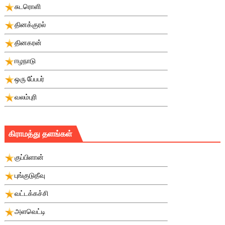
சுடரொளி
தினக்குரல்
தினகரன்
ஈழநாடு
ஒரு பே்பபர்
வலம்புரி
கிராமத்து தளங்கள்
குப்பிளான்
புங்குடுதீவு
வட்டக்கச்சி
அளவெட்டி