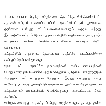
ஐ.நா முன்றலில் சீரற்ற காலநிலையிலும் தமிழின அழிப்பிற்கு நீதி க
5 மாடி கட்டிடம் இடிந்து விழுந்ததை தொடர்ந்து, மேற்கொள்ளப்பட்ட
இளையராஜா – கமல் அவசர சந்திப்பு (படங்கள், விடியோ)
ஆய்வில் கட்டிடம் நிலையற்ற பரப்பில் அமைக்கப்பட்டதும், முறையான
ஜனாதிபதி ஐக்கிய நாடுகளின் பொதுச் சபை கூட்டத்தில் இன்று 
தரங்களை பின்பற்றி கட்டப்படவில்லையென்பதும் தெரிய வந்தது.
இப்பகுதியில் கட்டிடம் அமைப்பதற்கான அறிவியல் நிலைமைகளுக்கு ஏற்ப
32 CM விநோத கன்றுக்குட்டி! (வீடியோ)
கட்டுமான பணிகள் மேற்கொள்ளப்படவில்லை என்பதும் தெரிய
வந்துள்ளது.
வலிமை தான் அஜித் திரைப்பயணத்திலே அதிக காலெக்ஷன் செய்த த
கட்டிடத்தின் அடித்தளம் தேவையான தரத்திற்கு கட்டப்படவில்லை
என்பதும் தெரிய வந்துள்ளது.
தேசிய கட்டட ஆராய்ச்சி நிறுவனத்தின் கண்டி மாவட்டத்தின்
பொறுப்பாளர் புவியியலாளர் சமந்த போகாஹாபிட்டி, தேவையான தரத்திற்கு
அடித்தளம் கட்டப்படாததால் அடித்தளம் இடிந்து விழுந்தது என்று
கூறினார். இப்பகுதி இன்னும் ஆபத்தானதாக இருப்பதால் அருகிலுள்ள பல
கட்டிடங்களில் வசிப்பவர்கள் வெளியேறுமாறு கூறப்பட்டதாக அவர்
கூறினார்.
நேற்று காலை ஐந்து மாடி கட்டிடம் இடிந்து விழுந்தபோது, ​​அது அருகிலுள்ள