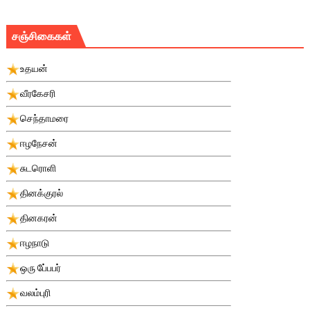
சஞ்சிகைகள்
உதயன்
வீரகேசரி
செந்தாமரை
ஈழநேசன்
சுடரொளி
தினக்குரல்
தினகரன்
ஈழநாடு
ஒரு பே்பபர்
வலம்புரி