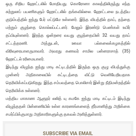
ஒரு சிறிய ஹோட்டலில் மோதியது. கொரோனா காலத்திலிருந்து எந்த
சுற்றுலாப் பயணிகளும் ஹோட்டலில் தங்கவில்லை. ஹோட்டலை நடத்திய
குடும்பத்தில் ஐந்து பேர் மட்டுமே உள்ளனர். இந்த விபத்தில் தாய், தந்தை
மற்றும் குழந்தை கொல்லப்பட்டனர். மேலும் இரண்டு பெண்கள் உயிர்
தப்பியுள்ளனர். இறந்த ஒன்றரை வயது குழந்தையின் 32 வயது தாய்
சட்டத்தரணி. அத்துடன், ஊவா பல்கலைக்கழகத்தில்
விரிவுரையாளருமாவார். அவரது கணவர் சாமில பன்னராசாத் (35)
ஹோட்டல் உரிமையாளர்.
இடிந்து விழுந்த ஐந்து மாடி கட்டிடத்தில் இருந்த ஒரு குழு விபத்துக்கு
முன்னர் அதிகாலையில் கட்டிடத்தை விட்டு வெளியேறியதாக
தெரிவிக்கப்படுகிறது. இந்த சம்பவத்தை பொலிசார் இன்று நீதிமன்றத்தில்
தெரிவிக்க உள்ளனர்.
மத்திய மாகாண ஆளுநர் லலித் யு கமகே ஐந்து மாடி கட்டிடம் இடிந்து
விழுந்ததன் பின்னணியில் உள்ள காரணங்களைத் தீர்மானித்து அறிக்கை
சமர்ப்பிக்குமாறு அதிகாரிகளுக்கு தகவல் அளித்துள்ளார்.
SUBSCRIBE VIA EMAIL