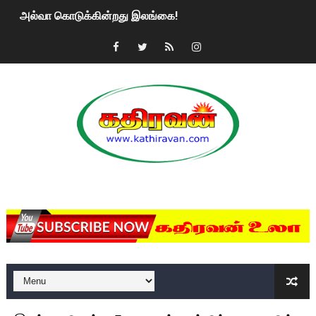
அல்வா கொடுக்கின்றது இலங்கை!
2ஆம் நாள் உக்ரைன் யுத்தம்!! எங்களைத் தனிமையில் விட்டுவிட்டுன
கதிரவன் வாசகர்களுக்கு இனிய பொங்கல் புத்தாண்டு நல்வாழ்த்
மகிந்த ராஜபக்சே பதவி விலக திட்டம்?
ரவுடி பேபிக்கு நடந்த தரமான சம்பவம்.. ஆபாச வீடியோக்களால் வ
காணாமல் போகும் பிள்ளையார்கள்!
MKRdezign
குண்டை தூக்கிப்போட்ட ஆய்வு…. இந்தியாவின் “கோவிஷீல்டு” தடுப
யாழில் தமிழின தலைவர் பிரபாகரனின் பிறந்தநாளை கொண்டாடிய
ஏர்போர்ட்டில் உதைத்த நபர் யார், என்ன நடந்தது?: உண்மையை ச
சீனா இலங்கையிடம் 8 மில்லியன் அமெரிக்க டொலர் நட்டஈடு கோர