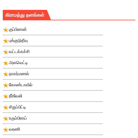
கிராமத்து தளங்கள்
குப்பிளான்
புங்குடுதீவு
வட்டக்கச்சி
அளவெட்டி
நாகர்மணல்
கோண்டாவில்
நீர்வேலி
சிறுப்பிட்டி
உரும்பிராய்
வரணி