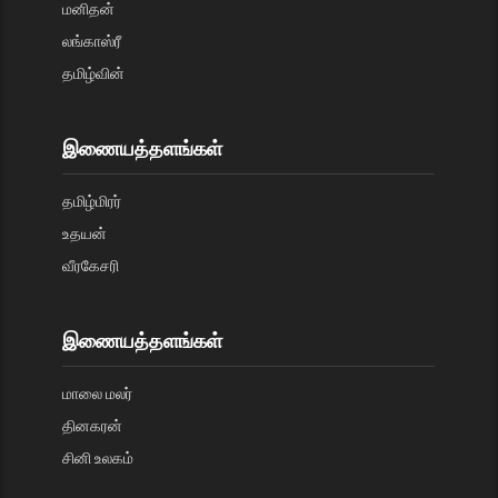
மனிதன்
லங்காஸ்ரீ
தமிழ்வின்
இணையத்தளங்கள்
தமிழ்மிரர்
உதயன்
வீரகேசரி
இணையத்தளங்கள்
மாலை மலர்
தினகரன்
சினி உலகம்