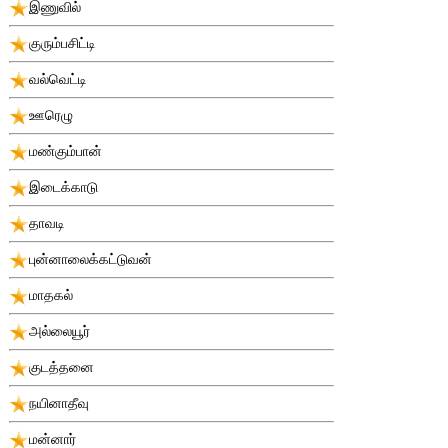
இணுவில்
குரும்பசிட்டி
வல்வெட்டி
ஊரெழு
மண்கும்பான்
இடைக்காடு
தாவடி
புன்னாலைக்கட்டுவன்
மாதகல்
அல்லையூர்
குடத்தனை
நயினாதீவு
மன்னார்