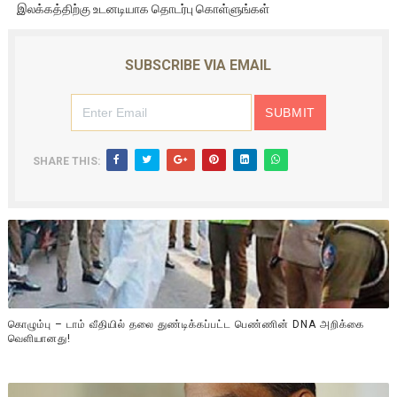
இலக்கத்திற்கு உடனடியாக தொடர்பு கொள்ளுங்கள்
SUBSCRIBE VIA EMAIL
SHARE THIS:
கொழும்பு – டாம் வீதியில் தலை துண்டிக்கப்பட்ட பெண்ணின் DNA அறிக்கை
வௌியானது!