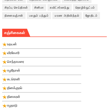
சிறப்பு செய்திகள்
சினிமா
சுவிட்சர்லாந்து
தொழில்நுட்பம்
நினைவஞ்சலி
பலதும் பத்தும்
மரண அறிவித்தல்
ஜோதிடம்
சஞ்சிகைகள்
உதயன்
வீரகேசரி
செந்தாமரை
ஈழநேசன்
சுடரொளி
தினக்குரல்
தினகரன்
ஈழநாடு