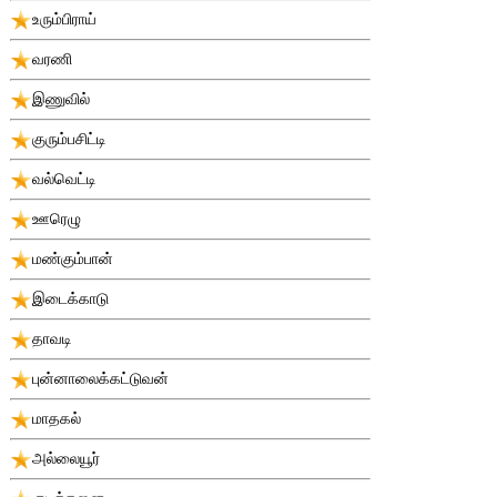
உரும்பிராய்
வரணி
இணுவில்
குரும்பசிட்டி
வல்வெட்டி
ஊரெழு
மண்கும்பான்
இடைக்காடு
தாவடி
புன்னாலைக்கட்டுவன்
மாதகல்
அல்லையூர்