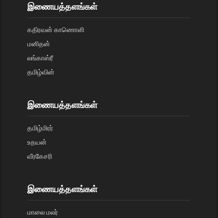
இணையத்தளங்கள்
கதிரவன் காணொளி
மனிதன்
லங்காஸ்ரீ
தமிழ்வின்
இணையத்தளங்கள்
தமிழ்மிரர்
உதயன்
வீரகேசரி
இணையத்தளங்கள்
மாலை மலர்