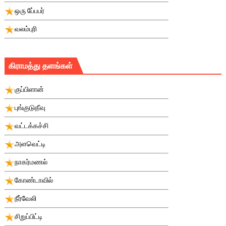
ஒரு பே்பபர்
வலம்புரி
கிராமத்து தளங்கள்
குப்பிளான்
புங்குடுதீவு
வட்டக்கச்சி
அளவெட்டி
நாகர்மணல்
கோண்டாவில்
நீர்வேலி
சிறுப்பிட்டி