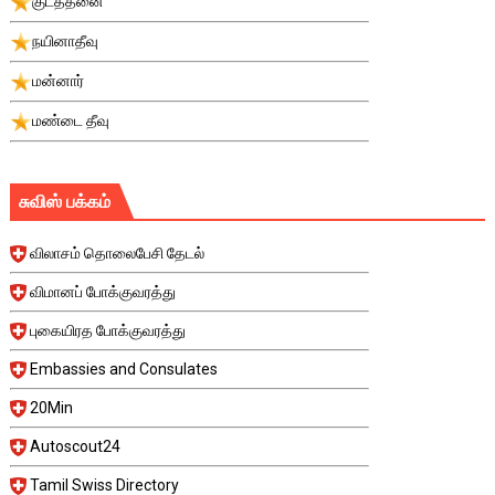
குடத்தனை
நயினாதீவு
மன்னார்
மண்டை தீவு
சுவிஸ் பக்கம்
விலாசம் தொலைபேசி தேடல்
விமானப் போக்குவரத்து
புகையிரத போக்குவரத்து
Embassies and Consulates
20Min
Autoscout24
Tamil Swiss Directory