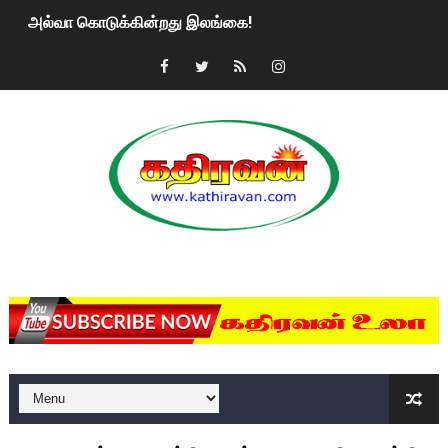
அல்வா கொடுக்கின்றது இலங்கை!
2ஆம் நாள் உக்ரைன் யுத்தம்!! எங்களைத் தனிமையில் விட்டுவிட்டுன
கதிரவன் வாசகர்களுக்கு இனிய பொங்கல் புத்தாண்டு நல்வாழ்த்
மகிந்த ராஜபக்சே பதவி விலக திட்டம்?
ரவுடி பேபிக்கு நடந்த தரமான சம்பவம்.. ஆபாச வீடியோக்களால் வ
காணாமல் போகும் பிள்ளையார்கள்!
MKRdezign
குண்டை தூக்கிப்போட்ட ஆய்வு…. இந்தியாவின் “கோவிஷீல்டு” தடுப
யாழில் தமிழின தலைவர் பிரபாகரனின் பிறந்தநாளை கொண்டாடிய
ஏர்போர்ட்டில் உதைத்த நபர் யார், என்ன நடந்தது?: உண்மையை ச
சீனா இலங்கையிடம் 8 மில்லியன் அமெரிக்க டொலர் நட்டஈடு கோர