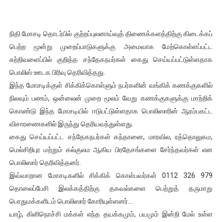
ஐ.நா முன்றலில் சீரற்ற காலநிலையிலும் தமிழின அழிப்பிற்கு நீதி க
நிதி மோசடி தொடர்பில் குற்றப்புலனாய்வுத் திணைக்களத்திற்கு கிடைக்கப்
இளையராஜா – கமல் அவசர சந்திப்பு (படங்கள், விடியோ)
பெற்ற மூன்று முறைப்பாடுகளுக்கு அமைவாக மேற்கொள்ளப்பட்ட
ஜனாதிபதி ஐக்கிய நாடுகளின் பொதுச் சபை கூட்டத்தில் இன்று 
சுற்றிவளைப்பில் குறித்த சந்தேகநபர்கள் கைது செய்யப்பட்டுள்ளதாக
பொலிஸ் ஊடக பிரிவு தெரிவித்தது.
32 CM விநோத கன்றுக்குட்டி! (வீடியோ)
இந்த மோசடிக்குள் சிக்கிக்கொள்ளும் நபர்களின் வங்கிக் கணக்குகளில்
நிலவும் பணம், ஒன்லைன் முறை மூலம் வேறு கணக்குகளுக்கு மாற்றிக்
வலிமை தான் அஜித் திரைப்பயணத்திலே அதிக காலெக்ஷன் செய்த த
கொண்டு இந்த மோசடியில் ஈடுபட்டுள்ளதாக பொலிஸாரின் ஆரம்பகட்ட
விசாரணைகளில் இருந்து தெரியவந்துள்ளது.
கைது செய்யப்பட்ட சந்தேகநபர்கள் கந்தானை, மாரவில, ரத்தொலுகம,
மெல்சிறிபுர மற்றும் கல்குலம ஆகிய பிரதேசங்களை சேர்ந்தவர்கள் என
பொலிஸார் தெரிவித்தனர்.
இவ்வாறான மோசடிகளில் சிக்கிக் கொள்பவர்கள் 0112 326 979
தொலைப்பேசி இலக்கத்திற்கு தகவல்களை பெற்றுத் தருமாறு
பொதுமக்களிடம் பொலிஸார் கோரியுள்ளனர்….
யாழ், கிளிநொச்சி மக்கள் எந்த தயக்கமும், பயமும் இன்றி மேல் உள்ள