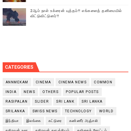
2ஆம் நாள் உக்ரைன் யுத்தம்!! எங்களைத் தனிமையில்
விட்டுவிட்டுனர்!!
CATEGORIES
ANNMEKAM
CINEMA
CINEMA NEWS
COMMON
INDIA
NEWS
OTHERS
POPULAR POSTS
RASIPALAN
SLIDER
SRI LANK
SRI LANKA
SRILANKA
SWISS NEWS
TECHNOLOGY
WORLD
இந்தியா
இலங்கை
கட்டுரை
கண்ணீர் அஞ்சலி
கதிரவன் உலா
கதிரவன் களஞ்சியம்
கவிதைத் தோட்டம்