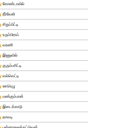
கோண்டாவில்
நீர்வேலி
சிறுப்பிட்டி
உரும்பிராய்
வரணி
இணுவில்
குரும்பசிட்டி
வல்வெட்டி
ஊரெழு
மண்கும்பான்
இடைக்காடு
தாவடி
புன்னாலைக்கட்டுவன்