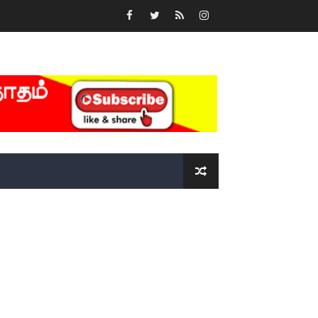
்….!!!!