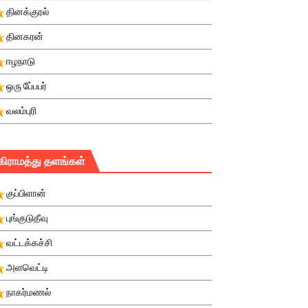
தினக்குரல்
தினகரன்
ஈழநாடு
ஒரு பே்பபர்
வலம்புரி
கிராமத்து தளங்கள்
குப்பிளான்
புங்குடுதீவு
வட்டக்கச்சி
அளவெட்டி
நாகர்மணல்