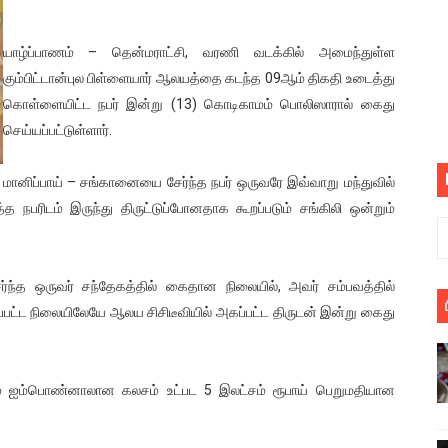
பெறும் கண்டனப் போராட்டத்திற்கு கலந்துகொள்ளுமாறு அன்புரிமைய
யாழ்ப்பாணம் – தென்மராட்சி, வரணி வடக்கில் அமைந்துள்ள
் படித்த மாணவர்கள் தொடர்பில் நாடாளுமன்றத்தில் பகிரங்க கேள்வி
கும்பிட்டான்புல பிள்ளையார் ஆலயத்தை கடந்த 09ஆம் திகதி உடைத்து
கொள்ளையிட்ட நபர் இன்று (13) கொடிகாமம் பொலிஸாரால் கைது
யில் இலங்கைத் தமிழ் குடும்பம்!! நடந்தது என்ன
செய்யப்பட்டுள்ளார்.
 : ரஜினிக்காக இலங்கை பாடலாசிரியர் வெளியிட்ட...
மானிப்பாய் – சங்கானையை சேர்ந்த நபர் ஒருவரே இவ்வாறு மந்துவில்
ரிழப்பு - கொதித்தெழுந்த பிரதேசவாசிகள்!
த்த நபரிடம் இருந்து திருட்டுப்போனதாக கூறப்படும் சங்கிலி ஒன்றும்
 கூடிய இடங்கள்...
ந்த ஒருவர் சந்தேகத்தில் கைதான நிலையில், அவர் சம்பவத்தில்
ை செய்த முதியவருக்கு வழங்கப்பட்ட தண்டனை
கப்பட்ட நிலையிலேயே ஆலய சிசிடீவியில் அகப்பட்ட திருடன் இன்று கைது
ொலை!
்துள்ள அதிரடி உத்தரவு!
ும் ஐம்பொண்னாலான கலசம் உட்பட 5 இலட்சம் ரூபாய் பெறுமதியான
், கேணல் சங்கர் ஆகியோரின் நினைவெழுச்சி நாள் - 26.09.2021 சுவிஸ