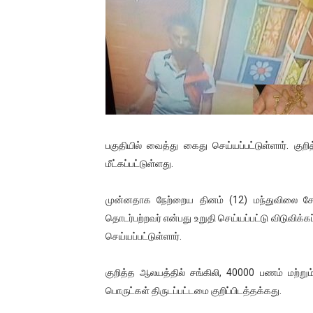
01/11/2021 Scotland ல் நடை
பாலச்சந்திரன் மற்றும் தன்னிடம
பிரிட்டனால் கடத்தப்படும் நிலை
வர்ராரு...வர்ராரு... அண்ணாத்த
கைது செய்யப்பட்ட இளைஞன் உயி
பகுதியில் வைத்து கைது செய்யப்பட்டுள்ளார். குறி
மீட்கப்பட்டுள்ளது.
தடுப்பூசியை பெற்றுக் கொள்ளக்
முன்னதாக நேற்றைய தினம் (12) மந்துவிலை சேர்
சிறுமியை பாலியல் வன்கொடும
தொடர்பற்றவர் என்பது உறுதி செய்யப்பட்டு விடுவிக்
செய்யப்பட்டுள்ளார்.
பிரபல நடிகை தூக்கிட்டு தற்க
வடிவேலுவுக்கு நீதிமன்றம் விதித
குறித்த ஆலயத்தில் சங்கிலி, 40000 பணம் மற்ற
பொருட்கள் திருடப்பட்டமை குறிப்பிடத்தக்கது.
தியாகதீபம் லெப்.கேணல் திலீபன