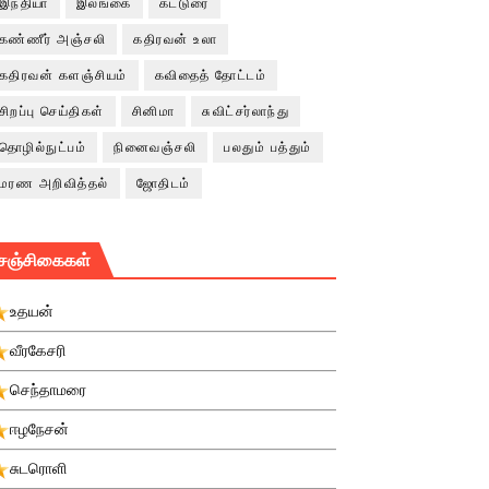
இந்தியா
இலங்கை
கட்டுரை
கண்ணீர் அஞ்சலி
கதிரவன் உலா
கதிரவன் களஞ்சியம்
கவிதைத் தோட்டம்
சிறப்பு செய்திகள்
சினிமா
சுவிட்சர்லாந்து
தொழில்நுட்பம்
நினைவஞ்சலி
பலதும் பத்தும்
மரண அறிவித்தல்
ஜோதிடம்
சஞ்சிகைகள்
உதயன்
வீரகேசரி
செந்தாமரை
ஈழநேசன்
சுடரொளி