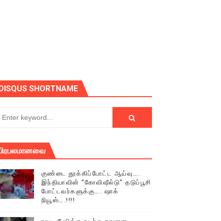
ோடு அழைக்கின்றோம்.
DISQUS SHORTNAME
பிரபலமானவை
குண்டை தூக்கிப்போட்ட ஆய்வு….
இந்தியாவின் “கோவிஷீல்டு” தடுப்பூசி
போட்டவர்களுக்கு…. ஷாக்
நியூஸ்….!!!!
் (செய்தியும்,படங்களும்..)