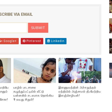
ிலும் தமிழின அழிப்பிற்கு நீதி கேட்டு நடைபெற்ற கவனயீர்ப்புப் போராட்
SCRIBE VIA EMAIL
்பு (படங்கள், விடியோ)
ொதுச் சபை கூட்டத்தில் இன்று உரை
வீடியோ)
Google+
Pinterest
Linkedin
்திலே அதிக காலெக்ஷன் செய்த திரைப்படம் ! எங்கு தெரியுமா?
ுமதியே
யாழில் பாடசாலை
இராணுவத்தின் அச்சறுத்தல்
சனும்
கழுத்துப்பட்டியில் வீட்டு
மத்தியில் அஞ்சாமல் தீபமேற்றிய
யன்னலில் சடலமாக தொங்கிய
இளஞ்செழியன்!
்சேகா!
9 வயது சிறுமி!