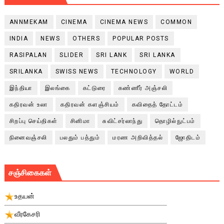
ANNMEKAM
CINEMA
CINEMA NEWS
COMMON
INDIA
NEWS
OTHERS
POPULAR POSTS
RASIPALAN
SLIDER
SRI LANK
SRI LANKA
SRILANKA
SWISS NEWS
TECHNOLOGY
WORLD
இந்தியா
இலங்கை
கட்டுரை
கண்ணீர் அஞ்சலி
கதிரவன் உலா
கதிரவன் களஞ்சியம்
கவிதைத் தோட்டம்
சிறப்பு செய்திகள்
சினிமா
சுவிட்சர்லாந்து
தொழில்நுட்பம்
நினைவஞ்சலி
பலதும் பத்தும்
மரண அறிவித்தல்
ஜோதிடம்
சஞ்சிகைகள்
உதயன்
வீரகேசரி