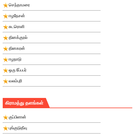
செந்தாமரை
ஈழநேசன்
சுடரொளி
தினக்குரல்
தினகரன்
ஈழநாடு
ஒரு பே்பபர்
வலம்புரி
கிராமத்து தளங்கள்
குப்பிளான்
புங்குடுதீவு