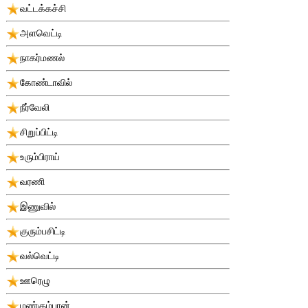
வட்டக்கச்சி
அளவெட்டி
நாகர்மணல்
கோண்டாவில்
நீர்வேலி
சிறுப்பிட்டி
உரும்பிராய்
வரணி
இணுவில்
குரும்பசிட்டி
வல்வெட்டி
ஊரெழு
மண்கும்பான்