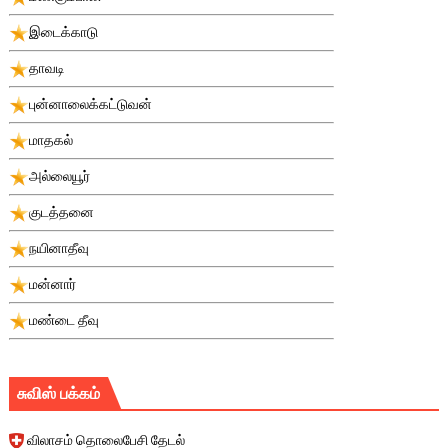
இடைக்காடு
தாவடி
புன்னாலைக்கட்டுவன்
மாதகல்
அல்லையூர்
குடத்தனை
நயினாதீவு
மன்னார்
மண்டை தீவு
சுவிஸ் பக்கம்
விலாசம் தொலைபேசி தேடல்