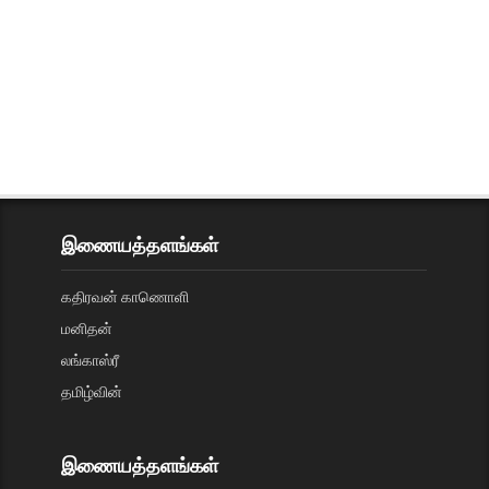
இணையத்தளங்கள்
கதிரவன் காணொளி
மனிதன்
லங்காஸ்ரீ
தமிழ்வின்
இணையத்தளங்கள்