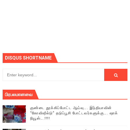
DISQUS SHORTNAME
பிரபலமானவை
குண்டை தூக்கிப்போட்ட ஆய்வு…. இந்தியாவின்
“கோவிஷீல்டு” தடுப்பூசி போட்டவர்களுக்கு…. ஷாக்
நியூஸ்….!!!!