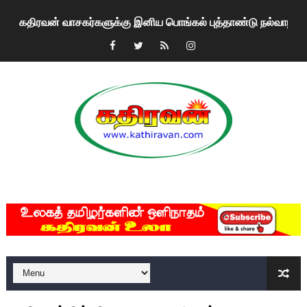
கதிரவன் வாசகர்களுக்கு இனிய பொங்கல் புத்தாண்டு நல்வாழ்த்
மகிந்த ராஜபக்சே பதவி விலக திட்டம்?
ரவுடி பேபிக்கு நடந்த தரமான சம்பவம்.. ஆபாச வீடியோக்களால் வ
காணாமல் போகும் பிள்ளையார்கள்!
குண்டை தூக்கிப்போட்ட ஆய்வு…. இந்தியாவின் “கோவிஷீல்டு” தடுப
யாழில் தமிழின தலைவர் பிரபாகரனின் பிறந்தநாளை கொண்டாடிய
MKRdezign
ஏர்போர்ட்டில் உதைத்த நபர் யார், என்ன நடந்தது?: உண்மையை ச
சீனா இலங்கையிடம் 8 மில்லியன் அமெரிக்க டொலர் நட்டஈடு கோர
01/11/2021 Scotland ல் நடைபெறும் கண்டனப் போராட்டத்திற
பாலச்சந்திரன் மற்றும் தன்னிடம் படித்த மாணவர்கள் தொடர்பில் ந