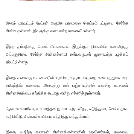
ஜனாதிபதி ஐக்கிய நாடுகளின் பொதுச் சபை கூட்டத்தில் இன்று 
32 CM விநோத கன்றுக்குட்டி! (வீடியோ)
சேலம் மாவட்டம் மேட்டூர் அருகே பாலமலை கெம்மம் பட்டியை சேர்ந்த
சின்னகுள்ளன். இவருக்கு கலா என்ற மனைவி உள்ளார்.
வலிமை தான் அஜித் திரைப்பயணத்திலே அதிக காலெக்ஷன் செய்த த
இந்த தம்பதிக்கு பெண் பிள்ளைகள் இருக்கும் நிலையில், கலாவிற்கு,
அல்வா கொடுக்கின்றது இலங்கை!
அப்பகுதியை சேர்ந்த சின்னச்சாமி என்பவருடன் முறையற்ற பழக்கம்
2ஆம் நாள் உக்ரைன் யுத்தம்!! எங்களைத் தனிமையில் விட்டுவிட்டுன
ஏற்பட்டுள்ளது.
இதை கணவரும் கணவரின் உறவினர்களும் பலமுறை கண்டித்துள்ளனர்.
சமீபத்தில், கலாவை அழைத்து ஊர் பஞ்சாயத்தில் வைத்து காதலன்
சின்னசாமியை சந்திக்க கூடாது என்று எச்சரித்துள்ளனர்.
ஆனால் கலாவோ, சம்பவத்தன்று காட்டிற்கு விறகு எடுத்து வர செல்வதாக
கூறிவிட்டு, சின்னச்சாமியை சந்தித்து வந்துள்ளார்.
இதை அறிந்த கணவர் சின்னக்குள்ளனின் உறவினர்கள், கலாவை