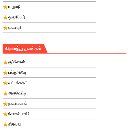
ஈழநாடு
ஒரு பே்பபர்
வலம்புரி
கிராமத்து தளங்கள்
குப்பிளான்
புங்குடுதீவு
வட்டக்கச்சி
அளவெட்டி
நாகர்மணல்
கோண்டாவில்
நீர்வேலி