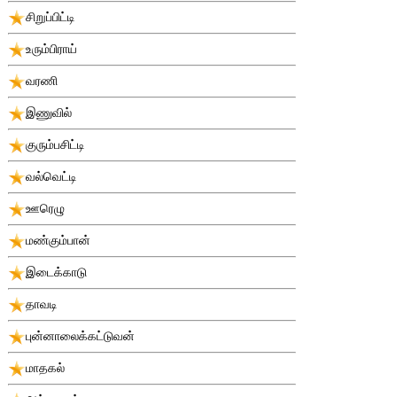
சிறுப்பிட்டி
உரும்பிராய்
வரணி
இணுவில்
குரும்பசிட்டி
வல்வெட்டி
ஊரெழு
மண்கும்பான்
இடைக்காடு
தாவடி
புன்னாலைக்கட்டுவன்
மாதகல்