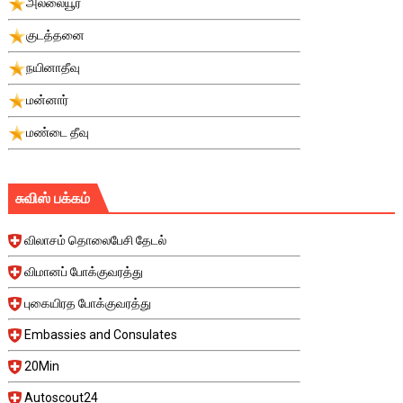
அல்லையூர்
குடத்தனை
நயினாதீவு
மன்னார்
மண்டை தீவு
சுவிஸ் பக்கம்
விலாசம் தொலைபேசி தேடல்
விமானப் போக்குவரத்து
புகையிரத போக்குவரத்து
Embassies and Consulates
20Min
Autoscout24