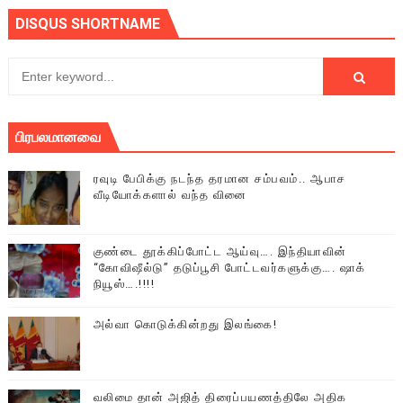
DISQUS SHORTNAME
பிரபலமானவை
ரவுடி பேபிக்கு நடந்த தரமான சம்பவம்.. ஆபாச
வீடியோக்களால் வந்த வினை
குண்டை தூக்கிப்போட்ட ஆய்வு…. இந்தியாவின்
“கோவிஷீல்டு” தடுப்பூசி போட்டவர்களுக்கு…. ஷாக்
நியூஸ்….!!!!
அல்வா கொடுக்கின்றது இலங்கை!
வலிமை தான் அஜித் திரைப்பயணத்திலே அதிக