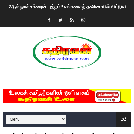
2ஆம் நாள் உக்ரைன் யுத்தம்!! எங்களைத் தனிமையில் விட்டுவிட்டுன
கதிரவன் வாசகர்களுக்கு இனிய பொங்கல் புத்தாண்டு நல்வாழ்த்
மகிந்த ராஜபக்சே பதவி விலக திட்டம்?
ரவுடி பேபிக்கு நடந்த தரமான சம்பவம்.. ஆபாச வீடியோக்களால் வ
காணாமல் போகும் பிள்ளையார்கள்!
குண்டை தூக்கிப்போட்ட ஆய்வு…. இந்தியாவின் “கோவிஷீல்டு” தடுப
MKRdezign
யாழில் தமிழின தலைவர் பிரபாகரனின் பிறந்தநாளை கொண்டாடிய
ஏர்போர்ட்டில் உதைத்த நபர் யார், என்ன நடந்தது?: உண்மையை ச
சீனா இலங்கையிடம் 8 மில்லியன் அமெரிக்க டொலர் நட்டஈடு கோர
01/11/2021 Scotland ல் நடைபெறும் கண்டனப் போராட்டத்திற