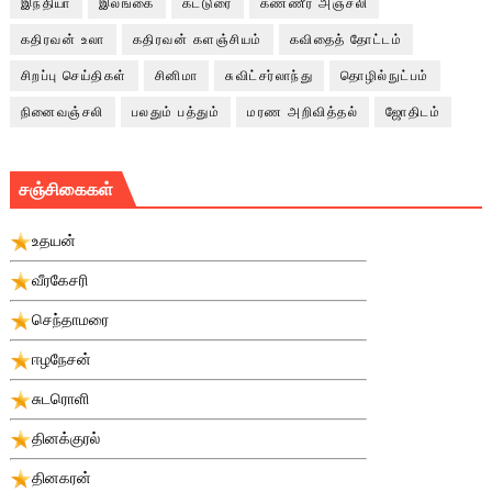
இந்தியா
இலங்கை
கட்டுரை
கண்ணீர் அஞ்சலி
கதிரவன் உலா
கதிரவன் களஞ்சியம்
கவிதைத் தோட்டம்
சிறப்பு செய்திகள்
சினிமா
சுவிட்சர்லாந்து
தொழில்நுட்பம்
நினைவஞ்சலி
பலதும் பத்தும்
மரண அறிவித்தல்
ஜோதிடம்
சஞ்சிகைகள்
உதயன்
வீரகேசரி
செந்தாமரை
ஈழநேசன்
சுடரொளி
தினக்குரல்
தினகரன்