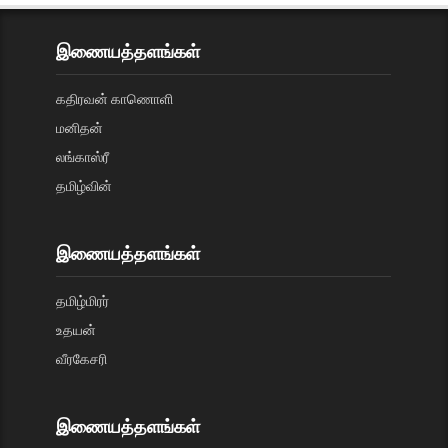
இணையத்தளங்கள்
கதிரவன் காணொளி
மனிதன்
லங்காஸ்ரீ
தமிழ்வின்
இணையத்தளங்கள்
தமிழ்மிரர்
உதயன்
வீரகேசரி
இணையத்தளங்கள்