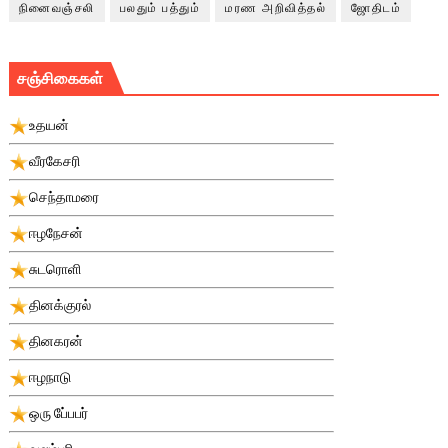
நினைவஞ்சலி
பலதும் பத்தும்
மரண அறிவித்தல்
ஜோதிடம்
சஞ்சிகைகள்
உதயன்
வீரகேசரி
செந்தாமரை
ஈழநேசன்
சுடரொளி
தினக்குரல்
தினகரன்
ஈழநாடு
ஒரு பே்பபர்