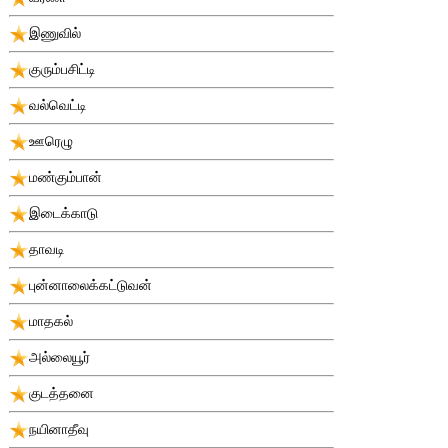
இணுவில்
குரும்பசிட்டி
வல்வெட்டி
ஊரெழு
மண்கும்பான்
இடைக்காடு
தாவடி
புன்னாலைக்கட்டுவன்
மாதகல்
அல்லையூர்
குடத்தனை
நயினாதீவு