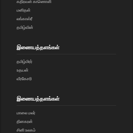
கதிரவன் காணொளி
மனிதன்
லங்காஸ்ரீ
தமிழ்வின்
இணையத்தளங்கள்
தமிழ்மிரர்
உதயன்
வீரகேசரி
இணையத்தளங்கள்
மாலை மலர்
தினகரன்
சினி உலகம்