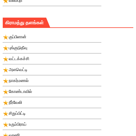
வலம்புரி
கிராமத்து தளங்கள்
குப்பிளான்
புங்குடுதீவு
வட்டக்கச்சி
அளவெட்டி
நாகர்மணல்
கோண்டாவில்
நீர்வேலி
சிறுப்பிட்டி
உரும்பிராய்
வரணி