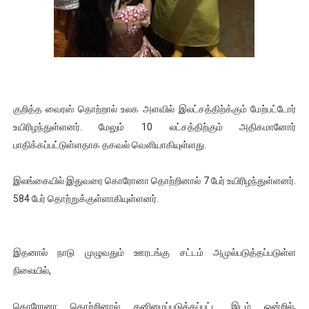
ஐ.நா முன்றலில் சீரற்ற காலநிலையிலும் தமிழின அழிப்பிற்கு நீதி க
இளையராஜா – கமல் அவசர சந்திப்பு (படங்கள், விடியோ)
ஜனாதிபதி ஐக்கிய நாடுகளின் பொதுச் சபை கூட்டத்தில் இன்று 
குறித்த வைரஸ் தொற்றால் உலக அளவில் இலட்சத்திற்க்கும் மேற்பட்டோர்
32 CM விநோத கன்றுக்குட்டி! (வீடியோ)
உயிரிழந்துள்ளனர். மேலும் 10 லட்சத்திற்கும் அதிகமானோர்
வலிமை தான் அஜித் திரைப்பயணத்திலே அதிக காலெக்ஷன் செய்த த
பாதிக்கப்பட்டுள்ளதாக தகவல் வெளியாகியுள்ளது.
இலங்கையில் இதுவரை கொரோனா தொற்றினால் 7 பேர் உயிரிழந்துள்ளனர்.
584 பேர் தொற்றுக்குள்ளாகியுள்ளனர்.
இதனால் நாடு முழுவதும் ஊரடங்கு சட்டம் அமுல்படுத்தப்படுள்ள
நிலையில்,
கொரோனா தொற்றினால் தனிமைப்படுத்தப்பட்ட இடம் ஒன்றில்,