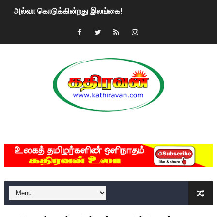
அல்வா கொடுக்கின்றது இலங்கை!
2ஆம் நாள் உக்ரைன் யுத்தம்!! எங்களைத் தனிமையில் விட்டுவிட்டுன
கதிரவன் வாசகர்களுக்கு இனிய பொங்கல் புத்தாண்டு நல்வாழ்த்
மகிந்த ராஜபக்சே பதவி விலக திட்டம்?
ரவுடி பேபிக்கு நடந்த தரமான சம்பவம்.. ஆபாச வீடியோக்களால் வ
காணாமல் போகும் பிள்ளையார்கள்!
MKRdezign
குண்டை தூக்கிப்போட்ட ஆய்வு…. இந்தியாவின் “கோவிஷீல்டு” தடுப
யாழில் தமிழின தலைவர் பிரபாகரனின் பிறந்தநாளை கொண்டாடிய
ஏர்போர்ட்டில் உதைத்த நபர் யார், என்ன நடந்தது?: உண்மையை ச
சீனா இலங்கையிடம் 8 மில்லியன் அமெரிக்க டொலர் நட்டஈடு கோர