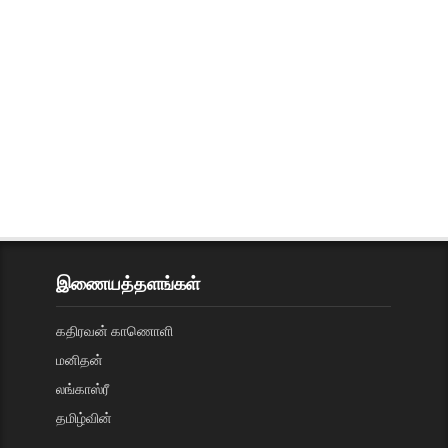
இணையத்தளங்கள்
கதிரவன் காணொளி
மனிதன்
லங்காஸ்ரீ
தமிழ்வின்