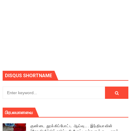
DISQUS SHORTNAME
பிரபலமானவை
குண்டை தூக்கிப்போட்ட ஆய்வு…. இந்தியாவின்