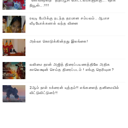
“கோவிஷீல்டு” தடுப்பூசி போட்டவர்களுக்கு…. ஷாக்
நியூஸ்….!!!!
ரவுடி பேபிக்கு நடந்த தரமான சம்பவம்.. ஆபாச
வீடியோக்களால் வந்த வினை
அல்வா கொடுக்கின்றது இலங்கை!
வலிமை தான் அஜித் திரைப்பயணத்திலே அதிக
காலெக்ஷன் செய்த திரைப்படம் ! எங்கு தெரியுமா?
2ஆம் நாள் உக்ரைன் யுத்தம்!! எங்களைத் தனிமையில்
விட்டுவிட்டுனர்!!