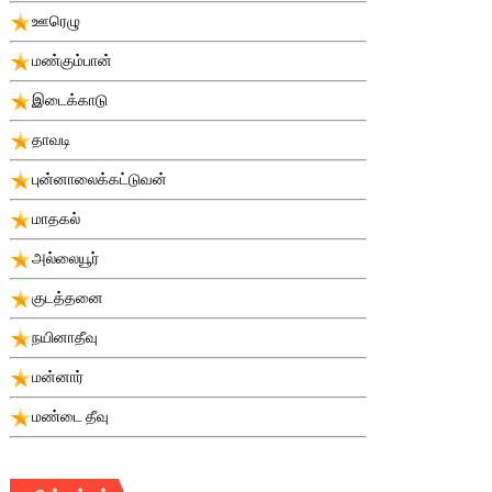
ஊரெழு
மண்கும்பான்
இடைக்காடு
தாவடி
புன்னாலைக்கட்டுவன்
மாதகல்
அல்லையூர்
குடத்தனை
நயினாதீவு
மன்னார்
மண்டை தீவு