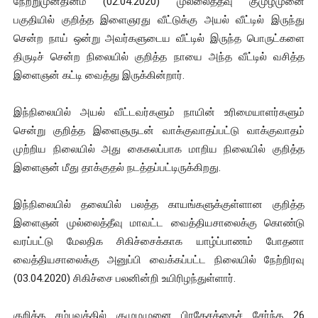
நேற்றுமுன்தினம் (02.04.2020) முல்லைத்தீவு குமுழமுனை
ஜனாதிபதி ஐக்கிய நாடுகளின் பொதுச் சபை கூட்டத்தில் இன்று 
பகுதியில் குறித்த இளைஞரது வீட்டுக்கு அயல் வீட்டில் இருந்து
சென்ற நாய் ஒன்று அவர்களுடைய வீட்டில் இருந்த பொருட்களை
32 CM விநோத கன்றுக்குட்டி! (வீடியோ)
திருடிச் சென்ற நிலையில் குறித்த நாயை அந்த வீட்டில் வசித்த
இளைஞன் கட்டி வைத்து இருக்கின்றார்.
வலிமை தான் அஜித் திரைப்பயணத்திலே அதிக காலெக்ஷன் செய்த த
இந்நிலையில் அயல் வீட்டவர்களும் நாயின் உரிமையாளர்களும்
அல்வா கொடுக்கின்றது இலங்கை!
சென்று குறித்த இளைஞருடன் வாக்குவாதப்பட்டு வாக்குவாதம்
2ஆம் நாள் உக்ரைன் யுத்தம்!! எங்களைத் தனிமையில் விட்டுவிட்டுன
முற்றிய நிலையில் அது கைகலப்பாக மாறிய நிலையில் குறித்த
இளைஞன் மீது தாக்குதல் நடத்தப்பட்டிருக்கிறது.
இந்நிலையில் தலையில் பலத்த காயங்களுக்குள்ளான குறித்த
இளைஞன் முல்லைத்தீவு மாவட்ட வைத்தியசாலைக்கு கொண்டு
வரப்பட்டு மேலதிக சிகிச்சைக்காக யாழ்ப்பாணம் போதனா
வைத்தியசாலைக்கு அனுப்பி வைக்கப்பட்ட நிலையில் நேற்றிரவு
(03.04.2020) சிகிச்சை பலனின்றி உயிரிழந்துள்ளார்.
குறித்த சம்பவத்தில் குமுழமுனை பிரதேசத்தைச் சேர்ந்த 26