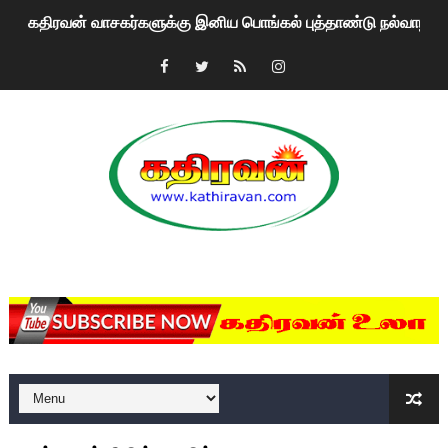
கதிரவன் வாசகர்களுக்கு இனிய பொங்கல் புத்தாண்டு நல்வாழ்த்
மகிந்த ராஜபக்சே பதவி விலக திட்டம்?
ரவுடி பேபிக்கு நடந்த தரமான சம்பவம்.. ஆபாச வீடியோக்களால் வ
காணாமல் போகும் பிள்ளையார்கள்!
குண்டை தூக்கிப்போட்ட ஆய்வு…. இந்தியாவின் “கோவிஷீல்டு” தடுப
யாழில் தமிழின தலைவர் பிரபாகரனின் பிறந்தநாளை கொண்டாடிய
MKRdezign
ஏர்போர்ட்டில் உதைத்த நபர் யார், என்ன நடந்தது?: உண்மையை ச
சீனா இலங்கையிடம் 8 மில்லியன் அமெரிக்க டொலர் நட்டஈடு கோர
01/11/2021 Scotland ல் நடைபெறும் கண்டனப் போராட்டத்திற
பாலச்சந்திரன் மற்றும் தன்னிடம் படித்த மாணவர்கள் தொடர்பில் ந