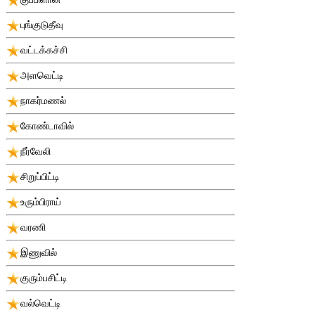
புங்குடுதீவு
வட்டக்கச்சி
அளவெட்டி
நாகர்மணல்
கோண்டாவில்
நீர்வேலி
சிறுப்பிட்டி
உரும்பிராய்
வரணி
இணுவில்
குரும்பசிட்டி
வல்வெட்டி