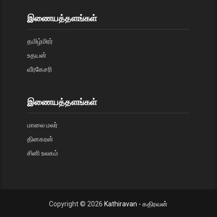
இணையத்தளங்கள்
தமிழ்மிரர்
உதயன்
வீரகேசரி
இணையத்தளங்கள்
மாலை மலர்
தினகரன்
சினி உலகம்
Copyright ©
2026
Kathiravan - கதிரவன்