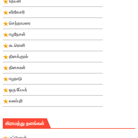
உதயன்
வீரகேசரி
செந்தாமரை
ஈழநேசன்
சுடரொளி
தினக்குரல்
தினகரன்
ஈழநாடு
ஒரு பே்பபர்
வலம்புரி
கிராமத்து தளங்கள்
குப்பிளான்