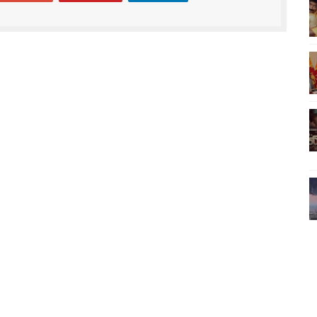
ிலும் தமிழின அழிப்பிற்கு நீதி கேட்டு நடைபெற்ற கவனயீர்ப்புப் போராட்
்பு (படங்கள், விடியோ)
ொதுச் சபை கூட்டத்தில் இன்று உரை
வீடியோ)
்திலே அதிக காலெக்ஷன் செய்த திரைப்படம் ! எங்கு தெரியுமா?