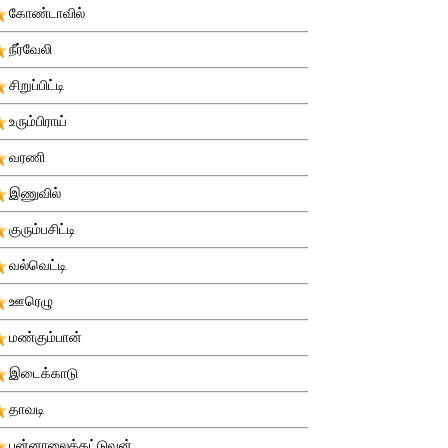
கோண்டாவில்
நீர்வேலி
சிறுப்பிட்டி
உரும்பிராய்
வரணி
இணுவில்
குரும்பசிட்டி
வல்வெட்டி
ஊரெழு
மண்கும்பான்
இடைக்காடு
தாவடி
புன்னாலைக்கட்டுவன்