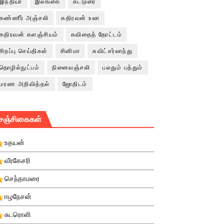
இந்தியா
இலங்கை
கட்டுரை
கண்ணீர் அஞ்சலி
கதிரவன் உலா
கதிரவன் களஞ்சியம்
கவிதைத் தோட்டம்
சிறப்பு செய்திகள்
சினிமா
சுவிட்சர்லாந்து
தொழில்நுட்பம்
நினைவஞ்சலி
பலதும் பத்தும்
மரண அறிவித்தல்
ஜோதிடம்
சஞ்சிகைகள்
உதயன்
வீரகேசரி
செந்தாமரை
ஈழநேசன்
சுடரொளி