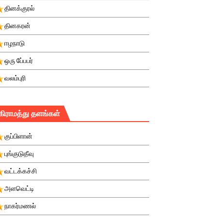
தினக்குரல்
தினகரன்
ஈழநாடு
ஒரு பே்பபர்
வலம்புரி
கிராமத்து தளங்கள்
குப்பிளான்
புங்குடுதீவு
வட்டக்கச்சி
அளவெட்டி
நாகர்மணல்