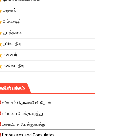
மாதகல்
அல்லையூர்
குடத்தனை
நயினாதீவு
மன்னார்
மண்டை தீவு
சுவிஸ் பக்கம்
விலாசம் தொலைபேசி தேடல்
விமானப் போக்குவரத்து
புகையிரத போக்குவரத்து
Embassies and Consulates