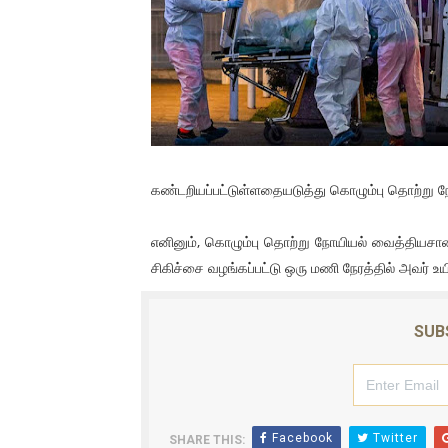
01/11/2021 Scotland ல் நடை
பாலச்சந்திரன் மற்றும் தன்னிடம
பிரிட்டனால் கடத்தப்படும் நிலை
வர்ராரு...வர்ராரு... அண்ணாத்த
கண்டறியப்பட்டுள்ளதையடுத்து கொழும்பு தொற்று நோய
கைது செய்யப்பட்ட இளைஞன் உயி
எனினும், கொழும்பு தொற்று நோயியல் வைத்தியசாலை
தடுப்பூசியை பெற்றுக் கொள்ளக்
சிகிச்சை வழங்கப்பட்டு ஒரு மணி நேரத்தில் அவர் உ
சிறுமியை பாலியல் வன்கொடும
SUB
பிரபல நடிகை தூக்கிட்டு தற்க
வடிவேலுவுக்கு நீதிமன்றம் விதித
தியாகதீபம் லெப்.கேணல் திலீபன
Facebook
Twitter
SHARE THIS: