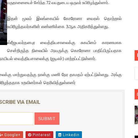
மருதானையைச் சேர்ந்த 72 வயதுடைய ஒருவர் உயிரிழந்துள்ளார்.
பெறும் கண்டனப் போராட்டத்திற்கு கலந்துகொள்ளுமாறு அன்புரிமைய
இதன் மூலம் இலங்கையில் கோரோனா வைரஸ் தொற்றால்
் படித்த மாணவர்கள் தொடர்பில் நாடாளுமன்றத்தில் பகிரங்க கேள்வி
உயிரிழந்தவர்களின் எண்ணிக்கை 3ஆக அதிகரித்துள்ளது.
யில் இலங்கைத் தமிழ் குடும்பம்!! நடந்தது என்ன
ஸ்ரீஜயவர்தனபுர வைத்தியசாலைக்கு சுகயீனம் காரணமாக
 : ரஜினிக்காக இலங்கை பாடலாசிரியர் வெளியிட்ட...
சென்றிருந்த நிலையில் அவருக்கு கொரோனா பாதிப்பிருப்பதாக
ியல் வைத்தியசாலைக்கு (ஐடிஎச்) மாற்றப்பட்டுள்ளார்.
ரிழப்பு - கொதித்தெழுந்த பிரதேசவாசிகள்!
க்கு மாற்றுவதற்கு நான்கு மணி நேர தாமதம் ஏற்பட்டுள்ளது. அங்கு
 கூடிய இடங்கள்...
யிரிழந்ததாக உறவினர்கள் தெரிவித்துள்ளனர்
ை செய்த முதியவருக்கு வழங்கப்பட்ட தண்டனை
SCRIBE VIA EMAIL
ொலை!
்துள்ள அதிரடி உத்தரவு!
், கேணல் சங்கர் ஆகியோரின் நினைவெழுச்சி நாள் - 26.09.2021 சுவிஸ
Google+
Pinterest
Linkedin