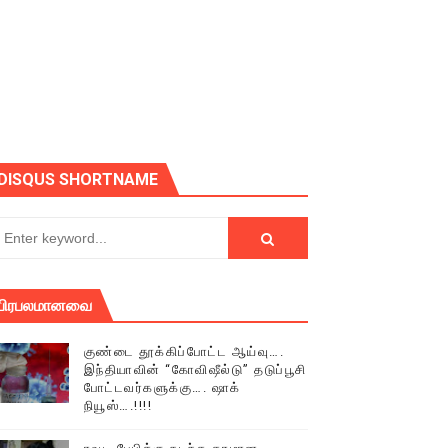
ோடு அழைக்கின்றோம்.
DISQUS SHORTNAME
பிரபலமானவை
குண்டை தூக்கிப்போட்ட ஆய்வு….
இந்தியாவின் “கோவிஷீல்டு” தடுப்பூசி
போட்டவர்களுக்கு…. ஷாக்
நியூஸ்….!!!!
் (செய்தியும்,படங்களும்..)