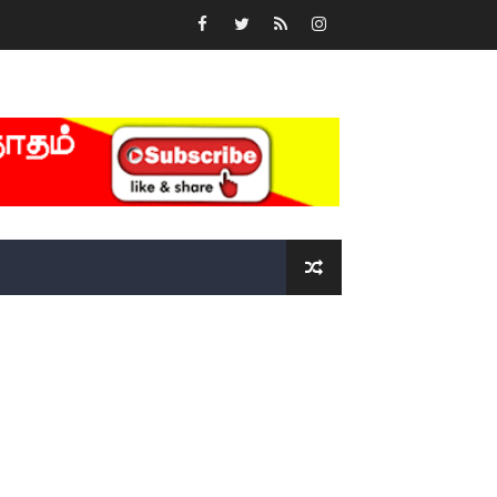
்….!!!!