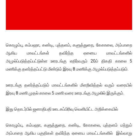
இளையராஜா – கமல் அவசர சந்திப்பு (படங்கள், விடியோ)
ஜனாதிபதி ஐக்கிய நாடுகளின் பொதுச் சபை கூட்டத்தில் இன்று 
32 CM விநோத கன்றுக்குட்டி! (வீடியோ)
கொழும்பு, கம்பஹா, கண்டி, புத்தளம், களுத்துறை, கேகாலை, அம்பாறை
வலிமை தான் அஜித் திரைப்பயணத்திலே அதிக காலெக்ஷன் செய்த த
ஆகிய மாவட்டங்கள் தவிர்ந்த ஏனைய மாவட்டங்களில்
அமுல்ப்படுத்தப்பட்டுள்ள ஊரடங்கு எதிர்வரும் 20ம் திகதி காலை 5
அல்வா கொடுக்கின்றது இலங்கை!
மணிக்கு தளர்த்தப்பட்டு மீண்டும் இரவு 8 மணிக்கு அமுல்ப்படுத்தப்படும்.
ஊரடங்கு தளர்த்தப்படும் மாவட்டங்களில் மீளறிவித்தல் வரும் வரையில்
இரவு 8 மணி முதல் காலை 5 மணி வரை ஊரடங்கு அமுலில் இருக்கும்.
இது தொடர்பில் ஜனாதிபதி ஊடகப்பிரிவு வெளியிட்ட அறிக்கையில்
கொழும்பு, கம்பஹா, களுத்துறை, கண்டி, கோகலை, புத்தளம் மற்றும்
அம்பாறை ஆகிய பகுதிகள் தவிர்ந்த ஏனைய மாவட்டங்களில் இவ்வாறு