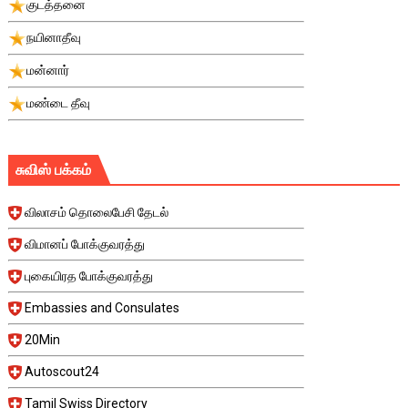
குடத்தனை
நயினாதீவு
மன்னார்
மண்டை தீவு
சுவிஸ் பக்கம்
விலாசம் தொலைபேசி தேடல்
விமானப் போக்குவரத்து
புகையிரத போக்குவரத்து
Embassies and Consulates
20Min
Autoscout24
Tamil Swiss Directory