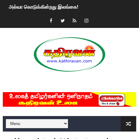
2ஆம் நாள் உக்ரைன் யுத்தம்!! எங்களைத் தனிமையில் விட்டுவிட்டுன
கதிரவன் வாசகர்களுக்கு இனிய பொங்கல் புத்தாண்டு நல்வாழ்த்
மகிந்த ராஜபக்சே பதவி விலக திட்டம்?
ரவுடி பேபிக்கு நடந்த தரமான சம்பவம்.. ஆபாச வீடியோக்களால் வ
காணாமல் போகும் பிள்ளையார்கள்!
குண்டை தூக்கிப்போட்ட ஆய்வு…. இந்தியாவின் “கோவிஷீல்டு” தடுப
MKRdezign
யாழில் தமிழின தலைவர் பிரபாகரனின் பிறந்தநாளை கொண்டாடிய
ஏர்போர்ட்டில் உதைத்த நபர் யார், என்ன நடந்தது?: உண்மையை ச
சீனா இலங்கையிடம் 8 மில்லியன் அமெரிக்க டொலர் நட்டஈடு கோர
01/11/2021 Scotland ல் நடைபெறும் கண்டனப் போராட்டத்திற