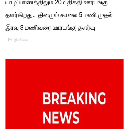
யாழ்ப்பாணத்திலும் 20ம் திகதி ஊரடங்கு
பாலச்சந்திரன் மற்றும் தன்னிடம் படித்த மாணவர்கள் தொடர்பில் ந
தளர்கிறது… தினமும் காலை 5 மணி முதல்
பிரிட்டனால் கடத்தப்படும் நிலையில் இலங்கைத் தமிழ் குடும்பம்!!
இரவு 8 மணிவரை ஊரடங்கு தளர்வு
வர்ராரு...வர்ராரு... அண்ணாத்த : ரஜினிக்காக இலங்கை பாடலாசிர
இலங்கை
கைது செய்யப்பட்ட இளைஞன் உயிரிழப்பு - கொதித்தெழுந்த பிரத
தடுப்பூசியை பெற்றுக் கொள்ளக் கூடிய இடங்கள்...
சிறுமியை பாலியல் வன்கொடுமை செய்த முதியவருக்கு வழங்கப
பிரபல நடிகை தூக்கிட்டு தற்கொலை!
வடிவேலுவுக்கு நீதிமன்றம் விதித்துள்ள அதிரடி உத்தரவு!
தியாகதீபம் லெப்.கேணல் திலீபன், கேணல் சங்கர் ஆகியோரின் நினை
ஐ.நா முன்றலில் சீரற்ற காலநிலையிலும் தமிழின அழிப்பிற்கு நீதி க