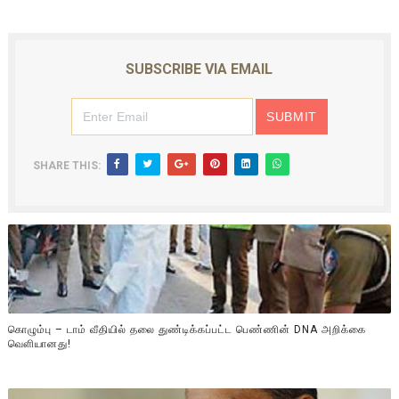
SUBSCRIBE VIA EMAIL
SHARE THIS:
கொழும்பு – டாம் வீதியில் தலை துண்டிக்கப்பட்ட பெண்ணின் DNA அறிக்கை
வௌியானது!