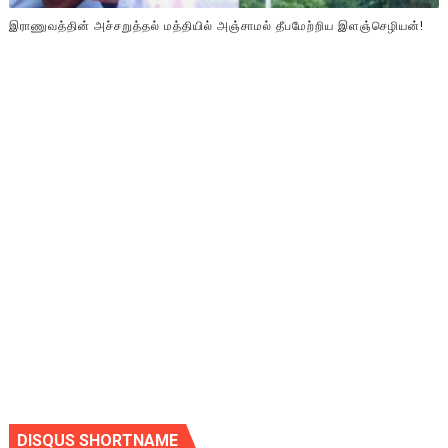
இராணுவத்தின் அச்சறுத்தல் மத்தியில் அஞ்சாமல் தீபமேற்றிய இளஞ்செழியன்!
DISQUS SHORTNAME