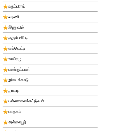
உரும்பிராய்
வரணி
இணுவில்
குரும்பசிட்டி
வல்வெட்டி
ஊரெழு
மண்கும்பான்
இடைக்காடு
தாவடி
புன்னாலைக்கட்டுவன்
மாதகல்
அல்லையூர்