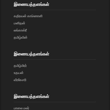
இணையத்தளங்கள்
கதிரவன் காணொளி
மனிதன்
லங்காஸ்ரீ
தமிழ்வின்
இணையத்தளங்கள்
தமிழ்மிரர்
உதயன்
வீரகேசரி
இணையத்தளங்கள்
மாலை மலர்