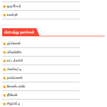
ஒரு பே்பபர்
வலம்புரி
கிராமத்து தளங்கள்
குப்பிளான்
புங்குடுதீவு
வட்டக்கச்சி
அளவெட்டி
நாகர்மணல்
கோண்டாவில்
நீர்வேலி
சிறுப்பிட்டி