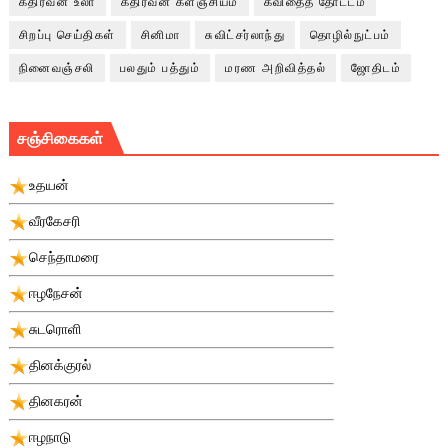
கதிரவன் உலா
கதிரவன் களஞ்சியம்
கவிதைத் தோட்டம்
சிறப்பு செய்திகள்
சினிமா
சுவிட்சர்லாந்து
தொழில்நுட்பம்
நினைவஞ்சலி
பலதும் பத்தும்
மரண அறிவித்தல்
ஜோதிடம்
சஞ்சிகைகள்
உதயன்
வீரகேசரி
செந்தாமரை
ஈழநேசன்
சுடரொளி
தினக்குரல்
தினகரன்
ஈழநாடு