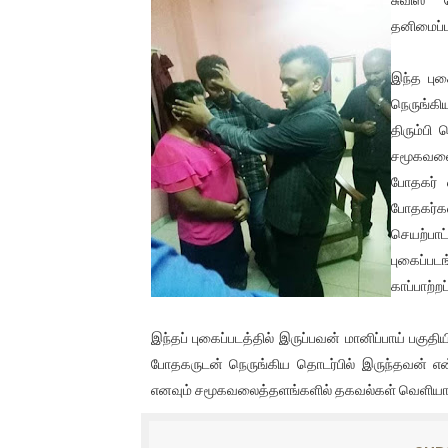
01/11/2021 Scotland ல் நடை
தனிமைப்பட
பாலச்சந்திரன் மற்றும் தன்னிடம
இந்த புக
நெருங்கி
பிரிட்டனால் கடத்தப்படும் நிலை
திரும்பி
சமூகவலைத
வர்ராரு...வர்ராரு... அண்ணாத்த
போதகர் வ
கைது செய்யப்பட்ட இளைஞன் உயி
போதகர்கள்
செயற்பாட
தடுப்பூசியை பெற்றுக் கொள்ளக்
புகைப்படங
காப்பாற்
சிறுமியை பாலியல் வன்கொடும
இந்தப் புகைப்படத்தில் இருப்பவன் மானிப்பாய் பகுதிய
பிரபல நடிகை தூக்கிட்டு தற்க
போதகருடன் நெருங்கிய தொடர்பில் இருந்தவன் என
வடிவேலுவுக்கு நீதிமன்றம் விதித
எனவும் சமூகவலைத்தளங்களில் தகவல்கள் வெளியா
தியாகதீபம் லெப்.கேணல் திலீபன