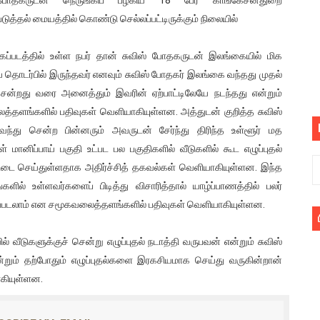
பெறும் கண்டனப் போராட்டத்திற்கு கலந்துகொள்ளுமாறு அன்புரிமைய
ுத்தல் மையத்தில் கொண்டு செல்லப்பட்டிருக்கும் நிலையில்
் படித்த மாணவர்கள் தொடர்பில் நாடாளுமன்றத்தில் பகிரங்க கேள்வி
ைப்படத்தில் உள்ள நபர் தான் சுவிஸ் போதகருடன் இலங்கையில் மிக
ய தொடர்பில் இருந்தவர் எனவும் சுவிஸ் போதகர் இலங்கை வந்தது முதல்
யில் இலங்கைத் தமிழ் குடும்பம்!! நடந்தது என்ன
 சென்றது வரை அனைத்தும் இவரின் ஏற்பாட்டிலேயே நடந்தது என்றும்
்தளங்களில் பதிவுகள் வெளியாகியுள்ளன. அத்துடன் குறித்த சுவிஸ்
 : ரஜினிக்காக இலங்கை பாடலாசிரியர் வெளியிட்ட...
ந்து சென்ற பின்னரும் அவருடன் சேர்ந்து திரிந்த உள்ளூர் மத
ரிழப்பு - கொதித்தெழுந்த பிரதேசவாசிகள்!
 மானிப்பாய் பகுதி உட்பட பல பகுதிகளில் வீடுகளில் கூட எழுப்புதல்
்டை செய்துள்ளதாக அதிர்ச்சித் தகவல்கள் வெளியாகியுள்ளன. இந்த
 கூடிய இடங்கள்...
்களில் உள்ளவர்களைப் பிடித்து விசாரித்தால் யாழ்ப்பாணத்தில் பலர்
றப்படலாம் என சமூகவலைத்தளங்களில் பதிவுகள் வெளியாகியுள்ளன.
ை செய்த முதியவருக்கு வழங்கப்பட்ட தண்டனை
ில் வீடுகளுக்குச் சென்று எழுப்புதல் நடாத்தி வருபவன் என்றும் சுவிஸ்
ொலை!
்றும் தற்போதும் எழுப்புதல்களை இரகசியமாக செய்து வருகின்றான்
்துள்ள அதிரடி உத்தரவு!
கியுள்ளன.
், கேணல் சங்கர் ஆகியோரின் நினைவெழுச்சி நாள் - 26.09.2021 சுவிஸ