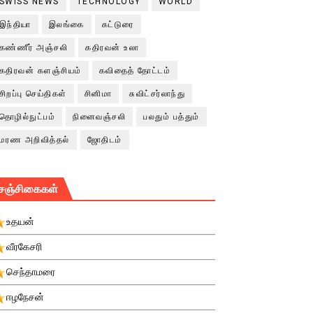
SWISS NEWS
TECHNOLOGY
WORLD
இந்தியா
இலங்கை
கட்டுரை
கண்ணீர் அஞ்சலி
கதிரவன் உலா
கதிரவன் களஞ்சியம்
கவிதைத் தோட்டம்
சிறப்பு செய்திகள்
சினிமா
சுவிட்சர்லாந்து
தொழில்நுட்பம்
நினைவஞ்சலி
பலதும் பத்தும்
மரண அறிவித்தல்
ஜோதிடம்
சஞ்சிகைகள்
உதயன்
வீரகேசரி
செந்தாமரை
ஈழநேசன்