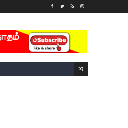
்….!!!!