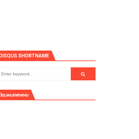
ோடு அழைக்கின்றோம்.
DISQUS SHORTNAME
பிரபலமானவை
் (செய்தியும்,படங்களும்..)