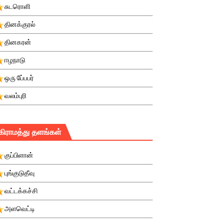
சுடரொளி
தினக்குரல்
தினகரன்
ஈழநாடு
ஒரு பே்பபர்
வலம்புரி
கிராமத்து தளங்கள்
குப்பிளான்
புங்குடுதீவு
வட்டக்கச்சி
அளவெட்டி