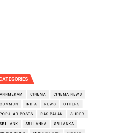
டத்தில் திரண்ட தமிழ்மக்கள்!!
CATEGORIES
ANNMEKAM
CINEMA
CINEMA NEWS
COMMON
INDIA
NEWS
OTHERS
POPULAR POSTS
RASIPALAN
SLIDER
SRI LANK
SRI LANKA
SRILANKA