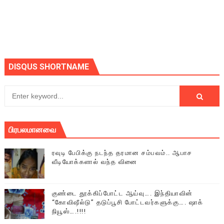
DISQUS SHORTNAME
பிரபலமானவை
ரவுடி பேபிக்கு நடந்த தரமான சம்பவம்.. ஆபாச
வீடியோக்களால் வந்த வினை
குண்டை தூக்கிப்போட்ட ஆய்வு…. இந்தியாவின்
“கோவிஷீல்டு” தடுப்பூசி போட்டவர்களுக்கு…. ஷாக்
நியூஸ்….!!!!