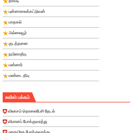
தாவடி
புன்னாலைக்கட்டுவன்
மாதகல்
அல்லையூர்
குடத்தனை
நயினாதீவு
மன்னார்
மண்டை தீவு
சுவிஸ் பக்கம்
விலாசம் தொலைபேசி தேடல்
விமானப் போக்குவரத்து
புகையிரத போக்குவரத்து