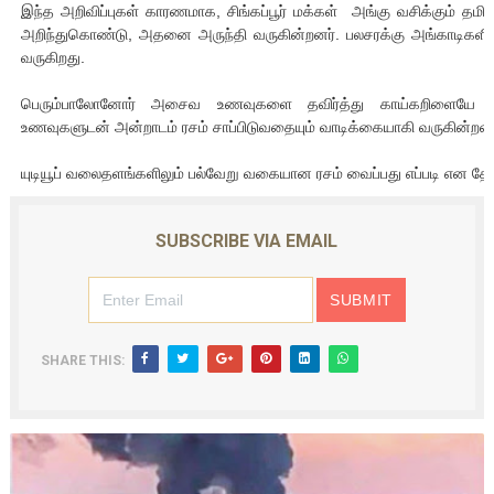
இந்த அறிவிப்புகள் காரணமாக, சிங்கப்பூர் மக்கள் அங்கு வசிக்கும் தமிழர
அறிந்துகொண்டு, அதனை அருந்தி வருகின்றனர். பலசரக்கு அங்காடிகள
வருகிறது.
பெரும்பாலோனோர் அசைவ உணவுகளை தவிர்த்து காய்கறிளையே சம
உணவுகளுடன் அன்றாடம் ரசம் சாப்பிடுவதையும் வாடிக்கையாகி வருகின்றனர
யுடியூப் வலைதளங்களிலும் பல்வேறு வகையான ரசம் வைப்பது எப்படி என தேடி
SUBSCRIBE VIA EMAIL
SHARE THIS: