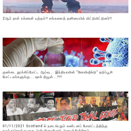
2ஆம் நாள் உக்ரைன் யுத்தம்!! எங்களைத் தனிமையில் விட்டுவிட்டுனர்!!
குண்டை தூக்கிப்போட்ட ஆய்வு…. இந்தியாவின் “கோவிஷீல்டு” தடுப்பூசி
போட்டவர்களுக்கு…. ஷாக் நியூஸ்….!!!!
01/11/2021 Scotland ல் நடைபெறும் கண்டனப் போராட்டத்திற்கு
கலந்துகொள்ளுமாறு அன்புரிமையோடு அழைக்கின்றோம்.