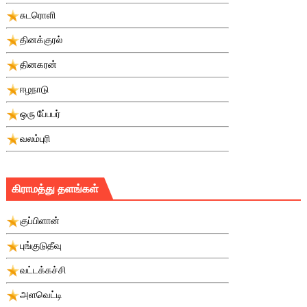
சுடரொளி
தினக்குரல்
தினகரன்
ஈழநாடு
ஒரு பே்பபர்
வலம்புரி
கிராமத்து தளங்கள்
குப்பிளான்
புங்குடுதீவு
வட்டக்கச்சி
அளவெட்டி