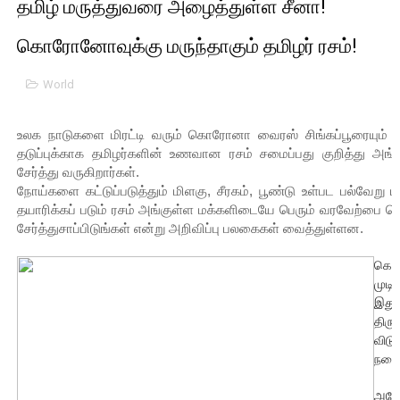
தமிழ் மருத்துவரை அழைத்துள்ள சீனா!
01/11/2021 Scotland ல் நடைபெறும் கண்டனப் போராட்டத்திற
கொரோனோவுக்கு மருந்தாகும் தமிழர் ரசம்!
பாலச்சந்திரன் மற்றும் தன்னிடம் படித்த மாணவர்கள் தொடர்பில் ந
World
பிரிட்டனால் கடத்தப்படும் நிலையில் இலங்கைத் தமிழ் குடும்பம்!!
உலக நாடுகளை மிரட்டி வரும் கொரோனா வைரஸ் சிங்கப்பூரையும் அச
வர்ராரு...வர்ராரு... அண்ணாத்த : ரஜினிக்காக இலங்கை பாடலாசிர
தடுப்புக்காக தமிழர்களின் உணவான ரசம் சமைப்பது குறித்து அங்க
சேர்த்து வருகிறார்கள்.
கைது செய்யப்பட்ட இளைஞன் உயிரிழப்பு - கொதித்தெழுந்த பிரத
நோய்களை கட்டுப்படுத்தும் மிளகு, சீரகம், பூண்டு உள்பட பல்வ
தயாரிக்கப் படும் ரசம் அங்குள்ள மக்களிடையே பெரும் வரவேற்பை ப
தடுப்பூசியை பெற்றுக் கொள்ளக் கூடிய இடங்கள்...
சேர்த்துசாப்பிடுங்கள் என்று அறிவிப்பு பலகைகள் வைத்துள்ளன.
சிறுமியை பாலியல் வன்கொடுமை செய்த முதியவருக்கு வழங்கப
கொர
முடி
பிரபல நடிகை தூக்கிட்டு தற்கொலை!
இது 
திர
விட
வடிவேலுவுக்கு நீதிமன்றம் விதித்துள்ள அதிரடி உத்தரவு!
நடைப
தியாகதீபம் லெப்.கேணல் திலீபன், கேணல் சங்கர் ஆகியோரின் நினை
அலோப