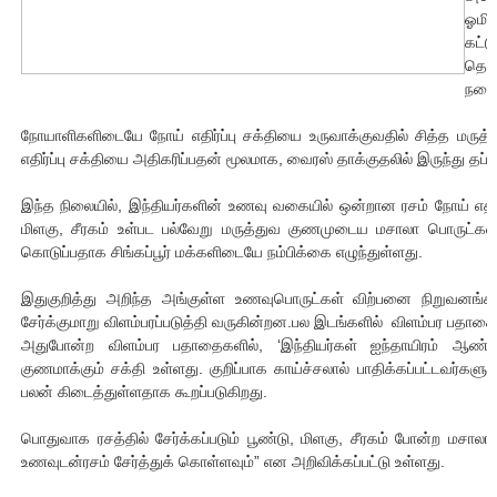
ஓம
ஐ.நா முன்றலில் சீரற்ற காலநிலையிலும் தமிழின அழிப்பிற்கு நீதி க
கட்
தெரி
இளையராஜா – கமல் அவசர சந்திப்பு (படங்கள், விடியோ)
நடைப
ஜனாதிபதி ஐக்கிய நாடுகளின் பொதுச் சபை கூட்டத்தில் இன்று 
நோயாளிகளிடையே நோய் எதிர்ப்பு சக்தியை உருவாக்குவதில் சித்த மரு
எதிர்ப்பு சக்தியை அதிகரிப்பதன் மூலமாக, வைரஸ் தாக்குதலில் இருந்து தப்
32 CM விநோத கன்றுக்குட்டி! (வீடியோ)
இந்த நிலையில், இந்தியர்களின் உணவு வகையில் ஒன்றான ரசம் நோய் எதிர்ப
வலிமை தான் அஜித் திரைப்பயணத்திலே அதிக காலெக்ஷன் செய்த த
மிளகு, சீரகம் உள்பட பல்வேறு மருத்துவ குணமுடைய மசாலா பொருட்கள் ச
கொடுப்பதாக சிங்கப்பூர் மக்களிடையே நம்பிக்கை எழுந்துள்ளது.
இதுகுறித்து அறிந்த அங்குள்ள உணவுபொருட்கள் விற்பனை நிறுவனங
சேர்க்குமாறு விளம்பரப்படுத்தி வருகின்றன.பல இடங்களில் விளம்பர பதாக
அதுபோன்ற விளம்பர பதாதைகளில், ‘இந்தியர்கள் ஐந்தாயிரம் ஆண்ட
குணமாக்கும் சக்தி உள்ளது. குறிப்பாக காய்ச்சலால் பாதிக்கப்பட்டவர்களு
பலன் கிடைத்துள்ளதாக கூறப்படுகிறது.
பொதுவாக ரசத்தில் சேர்க்கப்படும் பூண்டு, மிளகு, சீரகம் போன்ற மசால
உணவுடன்ரசம் சேர்த்துக் கொள்ளவும்” என அறிவிக்கப்பட்டு உள்ளது.