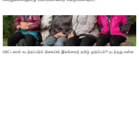
பிரிட்டனால் கடத்தப்படும் நிலையில் இலங்கைத் தமிழ் குடும்பம்!! நடந்தது என்ன