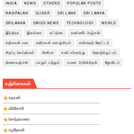
INDIA
NEWS
OTHERS
POPULAR POSTS
RASIPALAN
SLIDER
SRI LANK
SRI LANKA
SRILANKA
SWISS NEWS
TECHNOLOGY
WORLD
இந்தியா
இலங்கை
கட்டுரை
கண்ணீர் அஞ்சலி
கதிரவன் உலா
கதிரவன் களஞ்சியம்
கவிதைத் தோட்டம்
சிறப்பு செய்திகள்
சினிமா
சுவிட்சர்லாந்து
தொழில்நுட்பம்
நினைவஞ்சலி
பலதும் பத்தும்
மரண அறிவித்தல்
ஜோதிடம்
சஞ்சிகைகள்
உதயன்
வீரகேசரி
செந்தாமரை
ஈழநேசன்