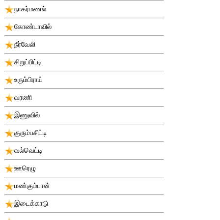
நாகர்மணல்
கோண்டாவில்
நீர்வேலி
சிறுப்பிட்டி
உரும்பிராய்
வரணி
இணுவில்
குரும்பசிட்டி
வல்வெட்டி
ஊரெழு
மண்கும்பான்
இடைக்காடு