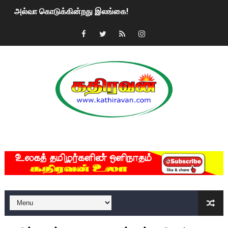
அல்வா கொடுக்கின்றது இலங்கை!
2ஆம் நாள் உக்ரைன் யுத்தம்!! எங்களைத் தனிமையில் விட்டுவிட்டுன
கதிரவன் வாசகர்களுக்கு இனிய பொங்கல் புத்தாண்டு நல்வாழ்த்
மகிந்த ராஜபக்சே பதவி விலக திட்டம்?
ரவுடி பேபிக்கு நடந்த தரமான சம்பவம்.. ஆபாச வீடியோக்களால் வ
காணாமல் போகும் பிள்ளையார்கள்!
MKRdezign
குண்டை தூக்கிப்போட்ட ஆய்வு…. இந்தியாவின் “கோவிஷீல்டு” தடுப
யாழில் தமிழின தலைவர் பிரபாகரனின் பிறந்தநாளை கொண்டாடிய
ஏர்போர்ட்டில் உதைத்த நபர் யார், என்ன நடந்தது?: உண்மையை ச
சீனா இலங்கையிடம் 8 மில்லியன் அமெரிக்க டொலர் நட்டஈடு கோர