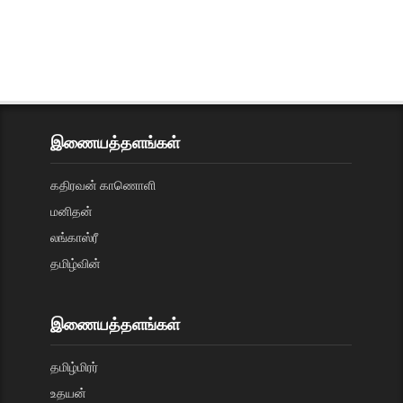
இணையத்தளங்கள்
கதிரவன் காணொளி
மனிதன்
லங்காஸ்ரீ
தமிழ்வின்
இணையத்தளங்கள்
தமிழ்மிரர்
உதயன்