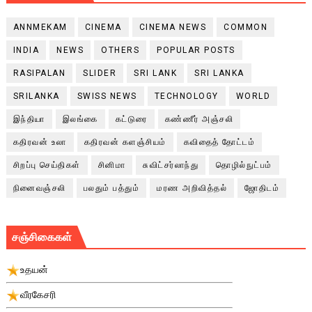
ANNMEKAM
CINEMA
CINEMA NEWS
COMMON
INDIA
NEWS
OTHERS
POPULAR POSTS
RASIPALAN
SLIDER
SRI LANK
SRI LANKA
SRILANKA
SWISS NEWS
TECHNOLOGY
WORLD
இந்தியா
இலங்கை
கட்டுரை
கண்ணீர் அஞ்சலி
கதிரவன் உலா
கதிரவன் களஞ்சியம்
கவிதைத் தோட்டம்
சிறப்பு செய்திகள்
சினிமா
சுவிட்சர்லாந்து
தொழில்நுட்பம்
நினைவஞ்சலி
பலதும் பத்தும்
மரண அறிவித்தல்
ஜோதிடம்
சஞ்சிகைகள்
உதயன்
வீரகேசரி