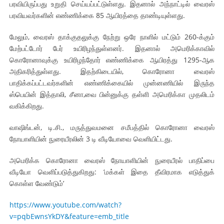
பரவியிருப்பது உறுதி செய்யப்பட்டுள்ளது. இதனால் அந்நாட்டில் வைரஸ்
ஐ.நா முன்றலில் சீரற்ற காலநிலையிலும் தமிழின அழிப்பிற்கு நீதி க
பரவியவர்களின் எண்ணிக்கை 85 ஆயிரத்தை தாண்டியுள்ளது.
இளையராஜா – கமல் அவசர சந்திப்பு (படங்கள், விடியோ)
மேலும், வைரஸ் தாக்குதலுக்கு நேற்று ஒரே நாளில் மட்டும் 260-க்கும்
மேற்பட்டோர் பேர் உயிரிழந்துள்ளனர். இதனால் அமெரிக்காவில்
ஜனாதிபதி ஐக்கிய நாடுகளின் பொதுச் சபை கூட்டத்தில் இன்று 
கொரோனாவுக்கு உயிரிழந்தோர் எண்ணிக்கை ஆயிரத்து 1295-ஆக
அதிகரித்துள்ளது. இதற்கிடையில், கொரோனா வைரஸ்
32 CM விநோத கன்றுக்குட்டி! (வீடியோ)
பாதிக்கப்பட்டவர்களின் எண்ணிக்கையில் முன்னணியில் இருந்த
ஸ்பெயின் இத்தாலி, சீனா,வை பின்னுக்கு தள்ளி அமெரிக்கா முதலிடம்
வலிமை தான் அஜித் திரைப்பயணத்திலே அதிக காலெக்ஷன் செய்த த
வகிக்கிறது.
வாஷிங்டன், டி.சி., மருத்துவமனை சமீபத்தில் கொரோனா வைரஸ்
நோயாளியின் நுரையீரலின் 3 டி வீடியோவை வெளியிட்டது.
அமெரிக்க கொரோனா வைரஸ் நோயாளியின் நுரையீரல் பாதிப்பை
வீடியோ வெளிப்படுத்துகிறது: ‘மக்கள் இதை தீவிரமாக எடுத்துக்
கொள்ள வேண்டும்’
https://www.youtube.com/watch?
v=pqbEwnsYkDY&feature=emb_title