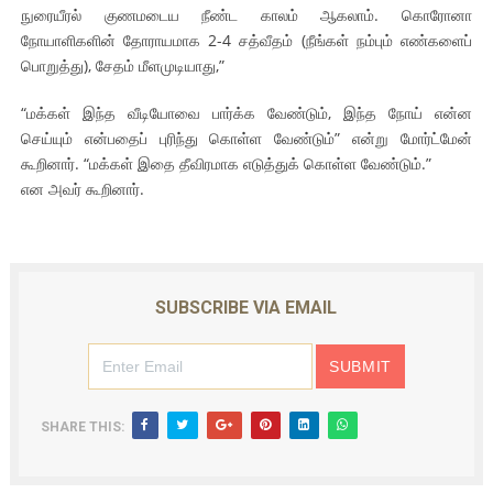
நுரையீரல் குணமடைய நீண்ட காலம் ஆகலாம். கொரோனா
நோயாளிகளின் தோராயமாக 2-4 சத்வீதம் (நீங்கள் நம்பும் எண்களைப்
பொறுத்து), சேதம் மீளமுடியாது,”
“மக்கள் இந்த வீடியோவை பார்க்க வேண்டும், இந்த நோய் என்ன
செய்யும் என்பதைப் புரிந்து கொள்ள வேண்டும்” என்று மோர்ட்மேன்
கூறினார். “மக்கள் இதை தீவிரமாக எடுத்துக் கொள்ள வேண்டும்.”
என அவர் கூறினார்.
SUBSCRIBE VIA EMAIL
SHARE THIS: