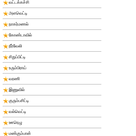
வட்டக்கச்சி
அளவெட்டி
நாகர்மணல்
கோண்டாவில்
நீர்வேலி
சிறுப்பிட்டி
உரும்பிராய்
வரணி
இணுவில்
குரும்பசிட்டி
வல்வெட்டி
ஊரெழு
மண்கும்பான்