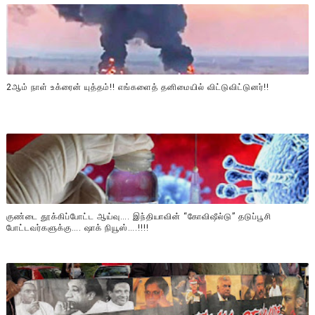
2ஆம் நாள் உக்ரைன் யுத்தம்!! எங்களைத் தனிமையில் விட்டுவிட்டுனர்!!
குண்டை தூக்கிப்போட்ட ஆய்வு…. இந்தியாவின் “கோவிஷீல்டு” தடுப்பூசி
போட்டவர்களுக்கு…. ஷாக் நியூஸ்….!!!!