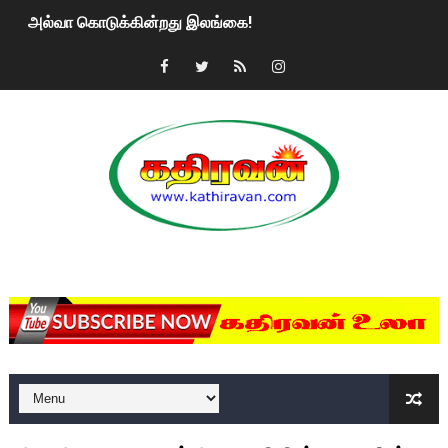
அல்வா கொடுக்கின்றது இலங்கை!
2ஆம் நாள் உக்ரைன் யுத்தம்!! எங்களைத் தனிமையில் விட்டுவிட்டுன
கதிரவன் வாசகர்களுக்கு இனிய பொங்கல் புத்தாண்டு நல்வாழ்த்
மகிந்த ராஜபக்சே பதவி விலக திட்டம்?
ரவுடி பேபிக்கு நடந்த தரமான சம்பவம்.. ஆபாச வீடியோக்களால் வ
காணாமல் போகும் பிள்ளையார்கள்!
MKRdezign
குண்டை தூக்கிப்போட்ட ஆய்வு…. இந்தியாவின் “கோவிஷீல்டு” தடுப
யாழில் தமிழின தலைவர் பிரபாகரனின் பிறந்தநாளை கொண்டாடிய
ஏர்போர்ட்டில் உதைத்த நபர் யார், என்ன நடந்தது?: உண்மையை ச
சீனா இலங்கையிடம் 8 மில்லியன் அமெரிக்க டொலர் நட்டஈடு கோர