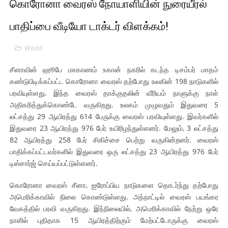
கொரோனா வைரஸ் நோயாளியின் நுரையீரல்
01/11/2021 Scotland ல் நடைபெறும் கண்டனப் போராட்டத்திற
பாதிப்பை வீடியோ டாக்டர் விளக்கம்!
பாலச்சந்திரன் மற்றும் தன்னிடம் படித்த மாணவர்கள் தொடர்பில் ந
World
பிரிட்டனால் கடத்தப்படும் நிலையில் இலங்கைத் தமிழ் குடும்பம்!!
சீனாவின் ஹூபே மாகாணம் உகான் நகரில் கடந்த டிசம்பர் மாதம்
கண்டுபிடிக்கப்பட்ட கொரோனா வைரஸ் தற்போது உலகின் 198 நாடுகளில்
வர்ராரு...வர்ராரு... அண்ணாத்த : ரஜினிக்காக இலங்கை பாடலாசிர
பரவியுள்ளது. இந்த வைரஸ் தாக்குதலின் வீரியம் நாளுக்கு நாள்
கைது செய்யப்பட்ட இளைஞன் உயிரிழப்பு - கொதித்தெழுந்த பிரத
அதிகரித்துக்கொண்டே வருகிறது. உலகம் முழுவதும் இதுவரை 5
லட்சத்து 29 ஆயிரத்து 614 பேருக்கு வைரஸ் பரவியுள்ளது. இவர்களில்
தடுப்பூசியை பெற்றுக் கொள்ளக் கூடிய இடங்கள்...
இதுவரை 23 ஆயிரத்து 976 பேர் உயிரிழந்துள்ளனர். மேலும், 3 லட்சத்து
82 ஆயிரத்து 258 பேர் சிகிச்சை பெற்று வருகின்றனர். வைரஸ்
சிறுமியை பாலியல் வன்கொடுமை செய்த முதியவருக்கு வழங்கப
பாதிக்கப்பட்டவர்களில் இதுவரை ஒரு லட்சத்து 23 ஆயிரத்து 976 பேர்
டிஸ்சார்ஜ் செய்யப்பட்டுள்ளனர்.
பிரபல நடிகை தூக்கிட்டு தற்கொலை!
கொரோனா வைரஸ் சீனா, ஐரோப்பிய நாடுகளை தொடர்ந்து தற்போது
வடிவேலுவுக்கு நீதிமன்றம் விதித்துள்ள அதிரடி உத்தரவு!
அமெரிக்காவில் நிலை கொண்டுள்ளது. அந்நாட்டில் வைரஸ் பயங்கர
வேகத்தில் பரவி வருகிறது. இந்நிலையில், அமெரிக்காவில் நேற்று ஒரே
தியாகதீபம் லெப்.கேணல் திலீபன், கேணல் சங்கர் ஆகியோரின் நினை
நாளில் புதிதாக 15 ஆயிரத்திற்கும் மேற்பட்டோருக்கு வைரஸ்