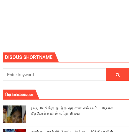
DISQUS SHORTNAME
பிரபலமானவை
ரவுடி பேபிக்கு நடந்த தரமான சம்பவம்.. ஆபாச
வீடியோக்களால் வந்த வினை
குண்டை தூக்கிப்போட்ட ஆய்வு…. இந்தியாவின்