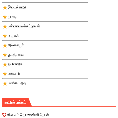
இடைக்காடு
தாவடி
புன்னாலைக்கட்டுவன்
மாதகல்
அல்லையூர்
குடத்தனை
நயினாதீவு
மன்னார்
மண்டை தீவு
சுவிஸ் பக்கம்
விலாசம் தொலைபேசி தேடல்