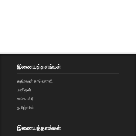
இணையத்தளங்கள்
கதிரவன் காணொளி
மனிதன்
லங்காஸ்ரீ
தமிழ்வின்
இணையத்தளங்கள்