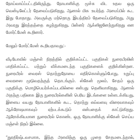
நோய்வாய்ப்பட்டதிலிருந்து, நோயாளிக்கு மூச்சு விட உதவ ஒரு
வென்டிலேட்டர் தேவைப்படுகிறது, ஆனால் மிக உயர்ந்த அமைப்பில் கூட
இது போதாது. அவருக்கு மற்றொரு இயந்திரம் தேவைப்படுகிறது, அது
அவரது இரத்தத்தை சுழற்றுகிறது, பின்னர் ஆக்ஸிஜனேற்றுகிறது என
மோர்ட்மேன் கூறினார்.
மேலும் மோர்ட்மேன் கூறியதாவது:-
வீடியோவில் மஞ்சள் நிறத்தில் குறிக்கப்பட்ட பகுதிகள் நுரையீரலின்
பாதிக்கப்பட்ட மற்றும் வீக்கமடைந்த பகுதிகளைக் குறிக்கின்றன.
நுரையீரல் வைரஸ் தொற்றுநோயை எதிர்கொள்ளும்போது, உறுப்பு
வைரஸை மூடுவதற்குத் தொடங்கும். ஸ்கேன் மூலம், சேதம் ஒரு
பகுதிக்கு மொழிபெயர்க்கப்படவில்லை என்பது தெளிவாகிறது, ஆனால்
அதற்கு பதிலாக இரு நுரையீரல்களின் பெரிய இடங்களை உள்ளடக்கியது,
இளைய வயது நோயாளிகளில் கூட, தொற்று எவ்வளவு விரைவாகவும்
ஆக்ரோஷமாகவும் ஏற்படக்கூடும் என்பதைக் காட்டுகிறது.
ஆரோக்கியமான நுரையீரல் கொண்ட ஒரு நோயாளிக்கு ஸ்கேன் செய்ய
மஞ்சள் நிறம் இல்லை.
“துரதிர்ஷ்டவசமாக, இந்த அளவிற்கு ஒரு முறை சேதமடைந்தால்,