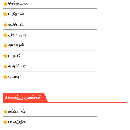
செந்தாமரை
ஈழநேசன்
சுடரொளி
தினக்குரல்
தினகரன்
ஈழநாடு
ஒரு பே்பபர்
வலம்புரி
கிராமத்து தளங்கள்
குப்பிளான்
புங்குடுதீவு