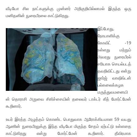
வீடியோ சில நாட்களுக்கு முன்னர் அறிகுறியில்லாமல் இருந்த ஒரு
மனிதனின் நுரையீரலை காட்டுகிறது.
இப்போது,
நோயாளிக்கு
கோவிட் -19
உள்ளது மற்றும்
அவரது நுரையீரல்
சரியாக செயல்படத்
தவறிவிட்டது என்று
ஜார்ஜ் வாஷிங்டன்
பல்கலைக்கழக
மருத்துவமனையி
ன் தொராசி அறுவை சிகிச்சையின் தலைவர் டாக்டர் கீத் மோர்ட்மேன்
கூறினார்.
உயர் இரத்த அழுத்தம் கொண்ட பொதுவாக ஆரோக்கியமான 59 வயது
ஆணின் நுரையீரலுக்கு இந்த வீடியோ மிகுந்த சேதம் ஏற்பட்டு உள்ளதை
காட்டுகிறது என்று மோர்ட்மேன் கூறினார். தீவிரமாக