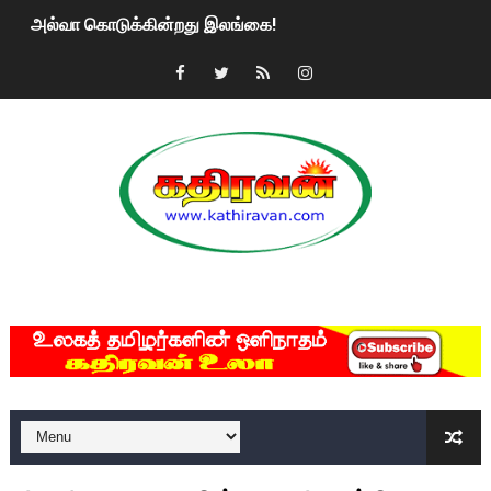
அல்வா கொடுக்கின்றது இலங்கை!
2ஆம் நாள் உக்ரைன் யுத்தம்!! எங்களைத் தனிமையில் விட்டுவிட்டுன
கதிரவன் வாசகர்களுக்கு இனிய பொங்கல் புத்தாண்டு நல்வாழ்த்
மகிந்த ராஜபக்சே பதவி விலக திட்டம்?
ரவுடி பேபிக்கு நடந்த தரமான சம்பவம்.. ஆபாச வீடியோக்களால் வ
காணாமல் போகும் பிள்ளையார்கள்!
MKRdezign
குண்டை தூக்கிப்போட்ட ஆய்வு…. இந்தியாவின் “கோவிஷீல்டு” தடுப
யாழில் தமிழின தலைவர் பிரபாகரனின் பிறந்தநாளை கொண்டாடிய
ஏர்போர்ட்டில் உதைத்த நபர் யார், என்ன நடந்தது?: உண்மையை ச
சீனா இலங்கையிடம் 8 மில்லியன் அமெரிக்க டொலர் நட்டஈடு கோர