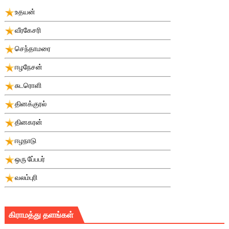
உதயன்
வீரகேசரி
செந்தாமரை
ஈழநேசன்
சுடரொளி
தினக்குரல்
தினகரன்
ஈழநாடு
ஒரு பே்பபர்
வலம்புரி
கிராமத்து தளங்கள்