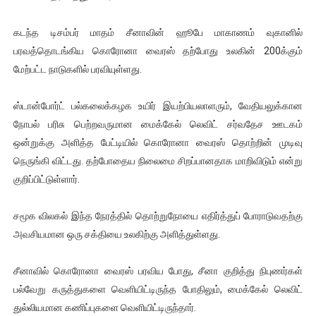
ஐ.நா முன்றலில் சீரற்ற காலநிலையிலும் தமிழின அழிப்பிற்கு நீதி க
கடந்த டிசம்பர் மாதம் சீனாவின் ஹூபே மாகாணம் வுகானில்
இளையராஜா – கமல் அவசர சந்திப்பு (படங்கள், விடியோ)
பரவத்தொடங்கிய கொரோனா வைரஸ் தற்போது உலகின் 200க்கும்
மேற்பட்ட நாடுகளில் பரவியுள்ளது.
ஜனாதிபதி ஐக்கிய நாடுகளின் பொதுச் சபை கூட்டத்தில் இன்று 
ஸ்டான்போர்ட் பல்கலைக்கழக உயிர் இயற்பியலாளரும், வேதியலுக்கான
32 CM விநோத கன்றுக்குட்டி! (வீடியோ)
நோபல் பரிசு பெற்றவருமான மைக்கேல் லெவிட் சர்வதேச ஊடகம்
ஒன்றுக்கு அளித்த பேட்டியில் கொரோனா வைரஸ் தொற்றின் முடிவு
வலிமை தான் அஜித் திரைப்பயணத்திலே அதிக காலெக்ஷன் செய்த த
நெருங்கி விட்டது. தற்போதைய நிலைமை சிறப்பானதாக மாறிவிடும் என்று
குறிப்பிட்டுள்ளார்.
சமூக விலகல் இந்த நேரத்தில் தொற்றுநோயை எதிர்த்துப் போராடுவதற்கு
அவசியமான ஒரு சக்தியை உலகிற்கு அளித்துள்ளது.
சீனாவில் கொரோனா வைரஸ் பரவிய போது, சீனா குறித்து நிபுணர்கள்
பல்வேறு கருத்துகளை வெளியிட்டிருந்த போதிலும், மைக்கேல் லெவிட்
துல்லியமான கணிப்புகளை வெளியிட்டிருந்தார்.