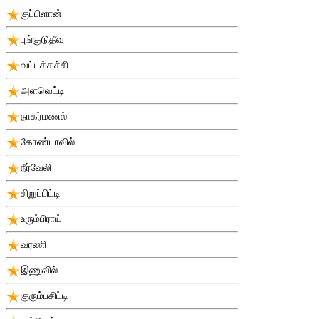
குப்பிளான்
புங்குடுதீவு
வட்டக்கச்சி
அளவெட்டி
நாகர்மணல்
கோண்டாவில்
நீர்வேலி
சிறுப்பிட்டி
உரும்பிராய்
வரணி
இணுவில்
குரும்பசிட்டி