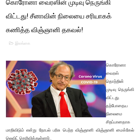
கொரோனா வைரஸின் முடிவு நெருங்கி
01/11/2021 Scotland ல் நடைபெறும் கண்டனப் போராட்டத்திற
விட்டது! சீனாவின் நிலையை சரியாகக்
பாலச்சந்திரன் மற்றும் தன்னிடம் படித்த மாணவர்கள் தொடர்பில் ந
கணித்த விஞ்ஞானி தகவல்!
பிரிட்டனால் கடத்தப்படும் நிலையில் இலங்கைத் தமிழ் குடும்பம்!!
இலங்கை
வர்ராரு...வர்ராரு... அண்ணாத்த : ரஜினிக்காக இலங்கை பாடலாசிர
கைது செய்யப்பட்ட இளைஞன் உயிரிழப்பு - கொதித்தெழுந்த பிரத
கொரோனா
வைரஸ்
தடுப்பூசியை பெற்றுக் கொள்ளக் கூடிய இடங்கள்...
தொற்றின்
முடிவு நெருங்கி
சிறுமியை பாலியல் வன்கொடுமை செய்த முதியவருக்கு வழங்கப
விட்டது.
தற்போதைய
பிரபல நடிகை தூக்கிட்டு தற்கொலை!
நிலைமை
வடிவேலுவுக்கு நீதிமன்றம் விதித்துள்ள அதிரடி உத்தரவு!
சிறப்பானதாக
மாறிவிடும் என்று நோபல் பரிசு பெற்ற விஞ்ஞானி விஞ்ஞானி மைக்கேல்
தியாகதீபம் லெப்.கேணல் திலீபன், கேணல் சங்கர் ஆகியோரின் நினை
லெவிட் தெரிவித்துள்ளார்..