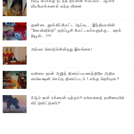
ரவுடி பேபிக்கு நடந்த தரமான சம்பவம்.. ஆபாச
வீடியோக்களால் வந்த வினை
குண்டை தூக்கிப்போட்ட ஆய்வு…. இந்தியாவின்
“கோவிஷீல்டு” தடுப்பூசி போட்டவர்களுக்கு…. ஷாக்
நியூஸ்….!!!!
அல்வா கொடுக்கின்றது இலங்கை!
வலிமை தான் அஜித் திரைப்பயணத்திலே அதிக
காலெக்ஷன் செய்த திரைப்படம் ! எங்கு தெரியுமா?
2ஆம் நாள் உக்ரைன் யுத்தம்!! எங்களைத் தனிமையில்
விட்டுவிட்டுனர்!!