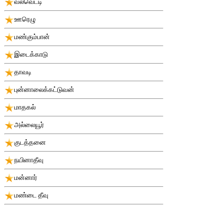
வல்வெட்டி
ஊரெழு
மண்கும்பான்
இடைக்காடு
தாவடி
புன்னாலைக்கட்டுவன்
மாதகல்
அல்லையூர்
குடத்தனை
நயினாதீவு
மன்னார்
மண்டை தீவு