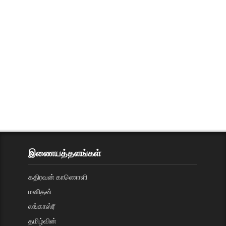
இணையத்தளங்கள்
கதிரவன் காணொளி
மனிதன்
லங்காஸ்ரீ
தமிழ்வின்