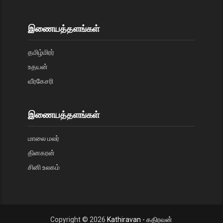
இணையத்தளங்கள்
தமிழ்மிரர்
உதயன்
வீரகேசரி
இணையத்தளங்கள்
மாலை மலர்
தினகரன்
சினி உலகம்
Copyright ©
2026
Kathiravan - கதிரவன்