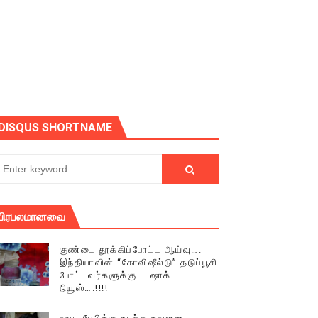
DISQUS SHORTNAME
பிரபலமானவை
் (செய்தியும்,படங்களும்..)
குண்டை தூக்கிப்போட்ட ஆய்வு….
இந்தியாவின் “கோவிஷீல்டு” தடுப்பூசி
டத்தில் திரண்ட தமிழ்மக்கள்!!
போட்டவர்களுக்கு…. ஷாக்
நியூஸ்….!!!!