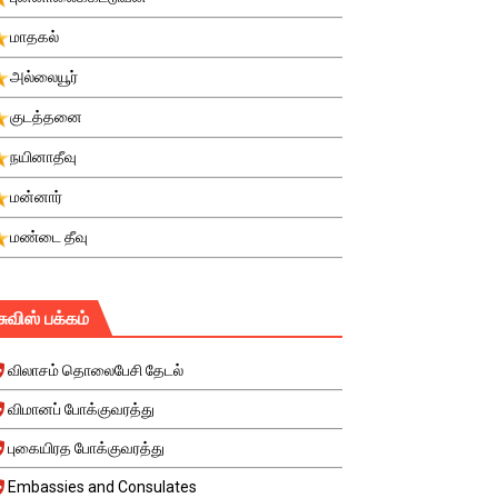
மாதகல்
அல்லையூர்
குடத்தனை
நயினாதீவு
மன்னார்
மண்டை தீவு
சுவிஸ் பக்கம்
விலாசம் தொலைபேசி தேடல்
விமானப் போக்குவரத்து
புகையிரத போக்குவரத்து
Embassies and Consulates