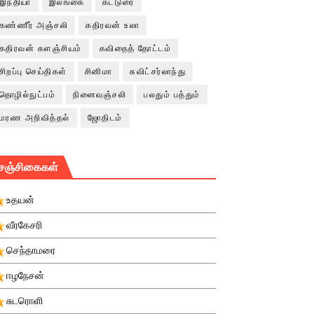
இந்தியா
இலங்கை
கட்டுரை
கண்ணீர் அஞ்சலி
கதிரவன் உலா
கதிரவன் களஞ்சியம்
கவிதைத் தோட்டம்
சிறப்பு செய்திகள்
சினிமா
சுவிட்சர்லாந்து
தொழில்நுட்பம்
நினைவஞ்சலி
பலதும் பத்தும்
மரண அறிவித்தல்
ஜோதிடம்
சஞ்சிகைகள்
உதயன்
வீரகேசரி
செந்தாமரை
ஈழநேசன்
சுடரொளி