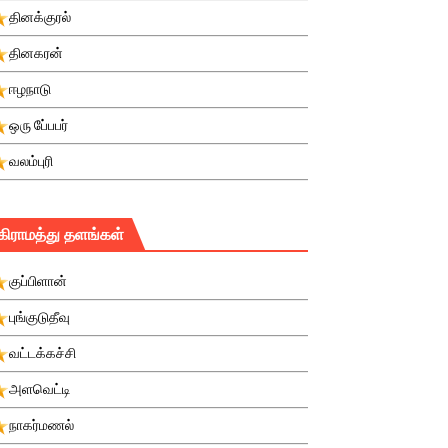
தினக்குரல்
தினகரன்
ஈழநாடு
ஒரு பே்பபர்
வலம்புரி
கிராமத்து தளங்கள்
குப்பிளான்
புங்குடுதீவு
வட்டக்கச்சி
அளவெட்டி
நாகர்மணல்