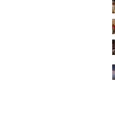
ொதுச் சபை கூட்டத்தில் இன்று உரை
வீடியோ)
்திலே அதிக காலெக்ஷன் செய்த திரைப்படம் ! எங்கு தெரியுமா?
ை!
ங்களைத் தனிமையில் விட்டுவிட்டுனர்!!