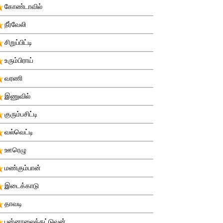
கோண்டாவில்
நீர்வேலி
சிறுப்பிட்டி
உரும்பிராய்
வரணி
இணுவில்
குரும்பசிட்டி
வல்வெட்டி
ஊரெழு
மண்கும்பான்
இடைக்காடு
தாவடி
புன்னாலைக்கட்டுவன்