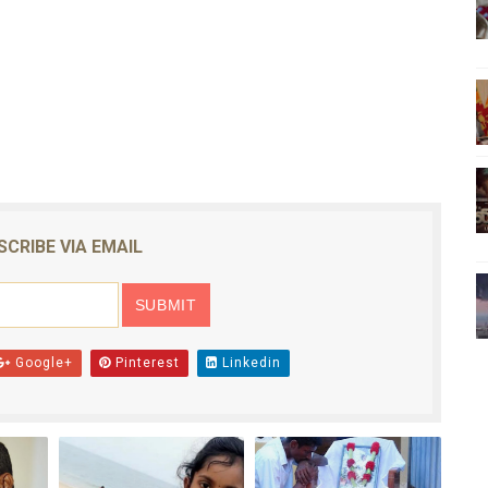
ிலும் தமிழின அழிப்பிற்கு நீதி கேட்டு நடைபெற்ற கவனயீர்ப்புப் போராட்
்பு (படங்கள், விடியோ)
ொதுச் சபை கூட்டத்தில் இன்று உரை
வீடியோ)
்திலே அதிக காலெக்ஷன் செய்த திரைப்படம் ! எங்கு தெரியுமா?
SCRIBE VIA EMAIL
Google+
Pinterest
Linkedin