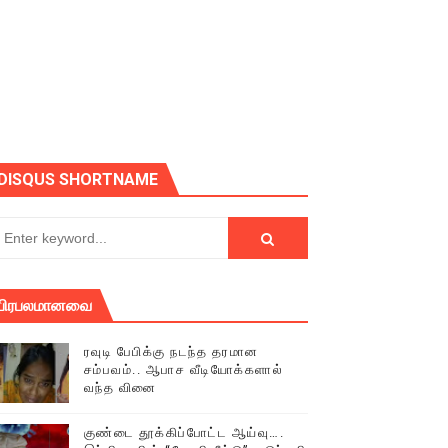
ோடு அழைக்கின்றோம்.
DISQUS SHORTNAME
பிரபலமானவை
ரவுடி பேபிக்கு நடந்த தரமான
சம்பவம்.. ஆபாச வீடியோக்களால்
வந்த வினை
் (செய்தியும்,படங்களும்..)
குண்டை தூக்கிப்போட்ட ஆய்வு….