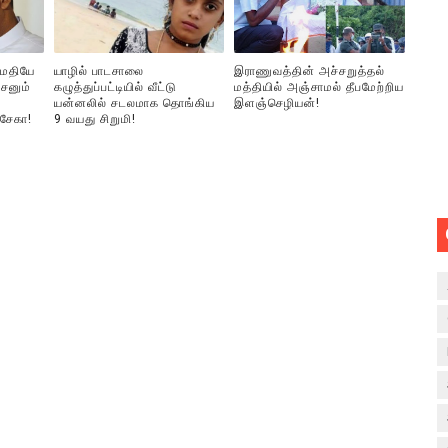
ுமதியே
யாழில் பாடசாலை
இராணுவத்தின் அச்சறுத்தல்
சனும்
கழுத்துப்பட்டியில் வீட்டு
மத்தியில் அஞ்சாமல் தீபமேற்றிய
யன்னலில் சடலமாக தொங்கிய
இளஞ்செழியன்!
்சேகா!
9 வயது சிறுமி!