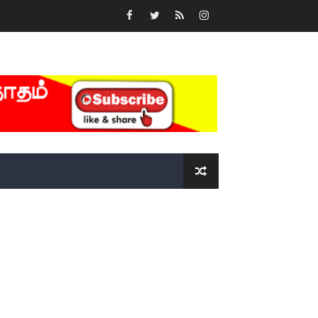
்….!!!!