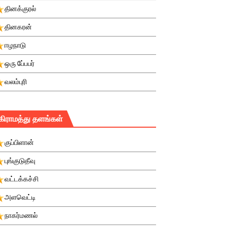
தினக்குரல்
தினகரன்
ஈழநாடு
ஒரு பே்பபர்
வலம்புரி
கிராமத்து தளங்கள்
குப்பிளான்
புங்குடுதீவு
வட்டக்கச்சி
அளவெட்டி
நாகர்மணல்