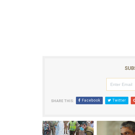
ஐ.நா முன்றலில் சீரற்ற காலநிலைய
இளையராஜா – கமல் அவசர சந்திப
ஜனாதிபதி ஐக்கிய நாடுகளின் ப
32 CM விநோத கன்றுக்குட்டி! (
வலிமை தான் அஜித் திரைப்பயணத
SUB
Facebook
Twitter
SHARE THIS: