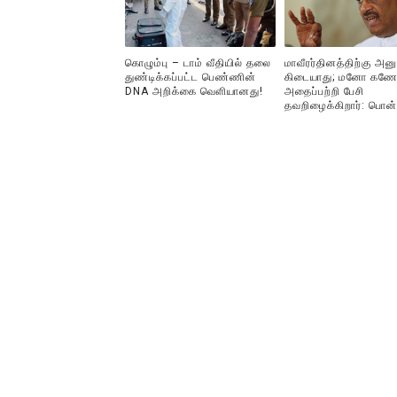
கொழும்பு – டாம் வீதியில் தலை
மாவீரர்தினத்திற்கு அன
துண்டிக்கப்பட்ட பெண்ணின்
கிடையாது; மனோ கணே
DNA அறிக்கை வௌியானது!
அதைப்பற்றி பேசி
தவறிழைக்கிறார்: பொன