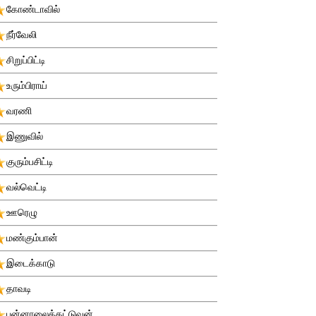
கோண்டாவில்
நீர்வேலி
சிறுப்பிட்டி
உரும்பிராய்
வரணி
இணுவில்
குரும்பசிட்டி
வல்வெட்டி
ஊரெழு
மண்கும்பான்
இடைக்காடு
தாவடி
புன்னாலைக்கட்டுவன்