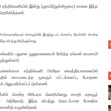
 சந்திவெளியில் இன்று (ஞாயிற்றுக்கிழமை) காலை இந்த
பெறும் கண்டனப் போராட்டத்திற்கு கலந்துகொள்ளுமாறு அன்புரிமைய
தெரிவித்தனர்.
் படித்த மாணவர்கள் தொடர்பில் நாடாளுமன்றத்தில் பகிரங்க கேள்வி
யில் இலங்கைத் தமிழ் குடும்பம்!! நடந்தது என்ன
ச்சக்கரவண்டியும் கொழும்பில் இருந்து மட்டக்களப்பு நோக்கிச் சென்ற
 : ரஜினிக்காக இலங்கை பாடலாசிரியர் வெளியிட்ட...
்த விபத்து நேர்ந்துள்ளது.
ரிழப்பு - கொதித்தெழுந்த பிரதேசவாசிகள்!
நால்வரில் பதுளை நுனுகலையைச் சேர்ந்த ரங்கன் ராமசாமி
ந்துள்ளார்.
 கூடிய இடங்கள்...
ோதனைக்காக சந்திவெளி பிரதேச வைத்தியசாலையில்
ை செய்த முதியவருக்கு வழங்கப்பட்ட தண்டனை
்தில் காயமடைந்த மூவரும் மட்டக்களப்பு போதனா
் அனுமதிக்கப்பட்டுள்ளனர்.
ொலை!
ோக்கிச் சென்ற சிரியரக லொரியினது சாரதி ஏறாவூர்
்துள்ள அதிரடி உத்தரவு!
ார். அத்தோடு, இந்த விபத்து தொடர்பான மேலதிக
், கேணல் சங்கர் ஆகியோரின் நினைவெழுச்சி நாள் - 26.09.2021 சுவிஸ
ொண்டு வருகின்றனர்.