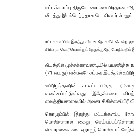
மட்டக்களப்பு திருகோணமலை பிரதான வீதி
01/11/2021 Scotland ல் நடை
விபத்து இடம்பெற்றதாக பொலிஸார் மேலும் 
பாலச்சந்திரன் மற்றும் தன்னிடம
பிரிட்டனால் கடத்தப்படும் நிலை
மட்டக்களப்பில் இருந்து கிரான் நோக்கிச் சென்ற மு
வர்ராரு...வர்ராரு... அண்ணாத்த
சிரிய ரக லொரியொன்றும் நேருக்கு நேர் மோதியதில் இந
கைது செய்யப்பட்ட இளைஞன் உயி
விபத்தில் முச்சக்கரவண்டியில் பயணித்த 
(71 வயது) என்பவரே சம்பவ இடத்தில் உயிரிழ
தடுப்பூசியை பெற்றுக் கொள்ளக்
உயிரிழந்தவரின் சடலம் பிரேத பரிச
சிறுமியை பாலியல் வன்கொடும
வைக்கப்பட்டுள்ளது. இதேவேளை விபத
வைத்தியசாலையில் அவசர சிகிச்சைப்பிரிவில
பிரபல நடிகை தூக்கிட்டு தற்க
கொழும்பில் இருந்து மட்டக்களப்பு ந
வடிவேலுவுக்கு நீதிமன்றம் விதித
பொலிஸாரால் கைது செய்யப்பட்டுள்ள
தியாகதீபம் லெப்.கேணல் திலீபன
விசாரணைகளை ஏறாவூர் பொலிஸார் மேற்க