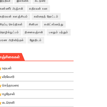
இந்தியா
இலங்கை
கட்டுரை
கண்ணீர் அஞ்சலி
கதிரவன் உலா
கதிரவன் களஞ்சியம்
கவிதைத் தோட்டம்
சிறப்பு செய்திகள்
சினிமா
சுவிட்சர்லாந்து
தொழில்நுட்பம்
நினைவஞ்சலி
பலதும் பத்தும்
மரண அறிவித்தல்
ஜோதிடம்
சஞ்சிகைகள்
உதயன்
வீரகேசரி
செந்தாமரை
ஈழநேசன்
சுடரொளி