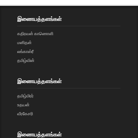
இணையத்தளங்கள்
கதிரவன் காணொளி
மனிதன்
லங்காஸ்ரீ
தமிழ்வின்
இணையத்தளங்கள்
தமிழ்மிரர்
உதயன்
வீரகேசரி
இணையத்தளங்கள்