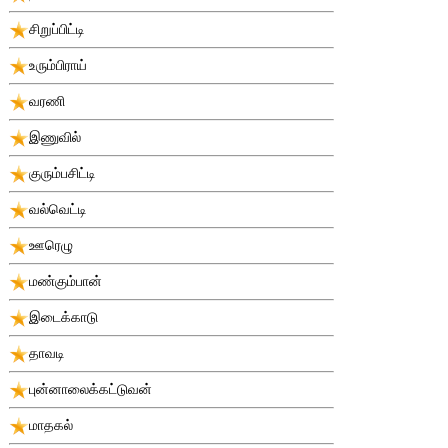
சிறுப்பிட்டி
உரும்பிராய்
வரணி
இணுவில்
குரும்பசிட்டி
வல்வெட்டி
ஊரெழு
மண்கும்பான்
இடைக்காடு
தாவடி
புன்னாலைக்கட்டுவன்
மாதகல்