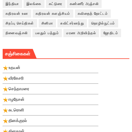
இந்தியா
இலங்கை
கட்டுரை
கண்ணீர் அஞ்சலி
கதிரவன் உலா
கதிரவன் களஞ்சியம்
கவிதைத் தோட்டம்
சிறப்பு செய்திகள்
சினிமா
சுவிட்சர்லாந்து
தொழில்நுட்பம்
நினைவஞ்சலி
பலதும் பத்தும்
மரண அறிவித்தல்
ஜோதிடம்
சஞ்சிகைகள்
உதயன்
வீரகேசரி
செந்தாமரை
ஈழநேசன்
சுடரொளி
தினக்குரல்
தினகரன்