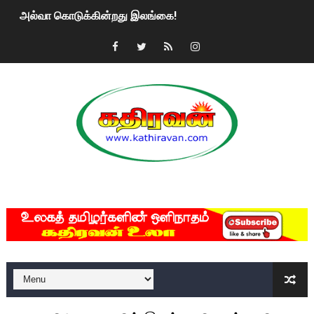
அல்வா கொடுக்கின்றது இலங்கை!
2ஆம் நாள் உக்ரைன் யுத்தம்!! எங்களைத் தனிமையில் விட்டுவிட்டுன
கதிரவன் வாசகர்களுக்கு இனிய பொங்கல் புத்தாண்டு நல்வாழ்த்
மகிந்த ராஜபக்சே பதவி விலக திட்டம்?
ரவுடி பேபிக்கு நடந்த தரமான சம்பவம்.. ஆபாச வீடியோக்களால் வ
காணாமல் போகும் பிள்ளையார்கள்!
MKRdezign
குண்டை தூக்கிப்போட்ட ஆய்வு…. இந்தியாவின் “கோவிஷீல்டு” தடுப
யாழில் தமிழின தலைவர் பிரபாகரனின் பிறந்தநாளை கொண்டாடிய
ஏர்போர்ட்டில் உதைத்த நபர் யார், என்ன நடந்தது?: உண்மையை ச
சீனா இலங்கையிடம் 8 மில்லியன் அமெரிக்க டொலர் நட்டஈடு கோர