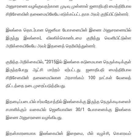
அனுசரணை வழங்குவதற்கான முடிவு முன்னாள் ஜனாதிபதி மைத்திரிபால
ஐ.நா முன்றலில் சீரற்ற காலநிலையிலும் தமிழின அழிப்பிற்கு நீதி க
சிறிசேனவின் தலைமையிலேயே எடுக்கப்பட்டதாக அவர் குறிப்பிட்டுள்ளார்.
இளையராஜா – கமல் அவசர சந்திப்பு (படங்கள், விடியோ)
இலங்கை தொடர்பான ஜெனீவா யோசனையின் இணை அனுசரணையில்
ஜனாதிபதி ஐக்கிய நாடுகளின் பொதுச் சபை கூட்டத்தில் இன்று 
இருந்து இலங்கைL விலகிக்கொண்டமை குறித்து வெளியிட்டுள்ள
அறிக்கையிலேயே அவர் இதனைத் தெரிவித்துள்ளார்.
32 CM விநோத கன்றுக்குட்டி! (வீடியோ)
குறித்த அறிக்கையில், “2015இல் இலங்கை கடுமையான நெருக்கடிக்குள்
வலிமை தான் அஜித் திரைப்பயணத்திலே அதிக காலெக்ஷன் செய்த த
இருந்தபோது ஆட்சி மாற்றம் ஏற்பட்டது. ஜனாதிபதி மைத்திரிபால
சிறிசேனவின் தலைமையிலான அரசாங்கம் 100 நாட்கள் வேலைத்
திட்டத்தை நடைமுறைப்படுத்தியது.
இதனடிப்படையில் சர்வதேசத்தில் இலங்கைக்கு இருந்த நெருக்கடிகளைச்
சமாளிக்கும் வகையில் ஜெனீவாவின 30/1 யோசனைக்கு இலங்கை
இணை அனுசரணை வழங்கியது.
இதன்காரணமாக இலங்கையின் இறைமை, மீள் எழுச்சி, கௌரவம்