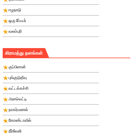
ஈழநாடு
ஒரு பே்பபர்
வலம்புரி
கிராமத்து தளங்கள்
குப்பிளான்
புங்குடுதீவு
வட்டக்கச்சி
அளவெட்டி
நாகர்மணல்
கோண்டாவில்
நீர்வேலி