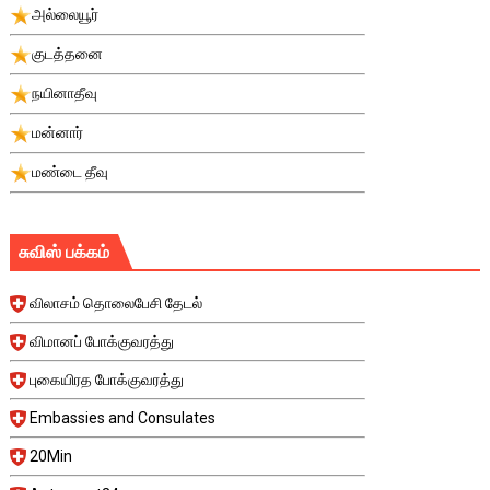
அல்லையூர்
குடத்தனை
நயினாதீவு
மன்னார்
மண்டை தீவு
சுவிஸ் பக்கம்
விலாசம் தொலைபேசி தேடல்
விமானப் போக்குவரத்து
புகையிரத போக்குவரத்து
Embassies and Consulates
20Min