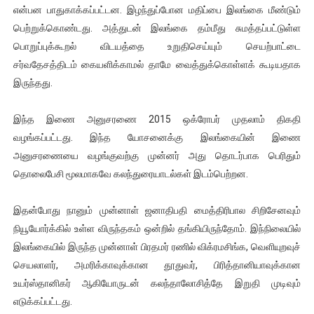
என்பன பாதுகாக்கப்பட்டன. இழந்துப்போன மதிப்பை இலங்கை மீண்டும்
பெற்றுக்கொண்டது. அத்துடன் இலங்கை தம்மீது சுமத்தப்பட்டுள்ள
பொறுப்புக்கூறல் விடயத்தை உறுதிசெய்யும் செயற்பாட்டை
சர்வதேசத்திடம் கையளிக்காமல் தாமே வைத்துக்கொள்ளக் கூடியதாக
இருந்தது.
இந்த இணை அனுசரணை 2015 ஒக்ரோபர் முதலாம் திகதி
வழங்கப்பட்டது. இந்த யோசனைக்கு இலங்கையின் இணை
அனுசரணையை வழங்குவற்கு முன்னர் அது தொடர்பாக பெரிதும்
தொலைபேசி மூலமாகவே கலந்துரையாடல்கள் இடம்பெற்றன.
இதன்போது நானும் முன்னாள் ஜனாதிபதி மைத்திரிபால சிறிசேனவும்
நியூயோர்க்கில் உள்ள விருந்தகம் ஒன்றில் தங்கியிருந்தோம். இந்நிலையில்
இலங்கையில் இருந்த முன்னாள் பிரதமர் ரணில் விக்ரமசிங்க, வெளியுறவுச்
செயலாளர், அமரிக்காவுக்கான தூதுவர், பிரித்தானியாவுக்கான
உயர்ஸ்தானிகர் ஆகியோருடன் கலந்தாலோசித்தே இறுதி முடிவும்
எடுக்கப்பட்டது.