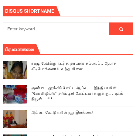
DISQUS SHORTNAME
பிரபலமானவை
ரவுடி பேபிக்கு நடந்த தரமான சம்பவம்.. ஆபாச
வீடியோக்களால் வந்த வினை
குண்டை தூக்கிப்போட்ட ஆய்வு…. இந்தியாவின்
“கோவிஷீல்டு” தடுப்பூசி போட்டவர்களுக்கு…. ஷாக்
நியூஸ்….!!!!
அல்வா கொடுக்கின்றது இலங்கை!