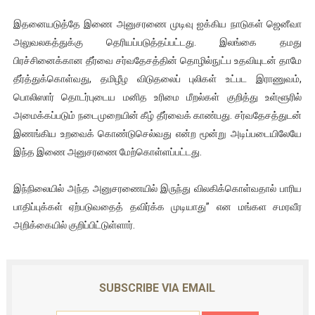
இதனையடுத்தே இணை அனுசரணை முடிவு ஐக்கிய நாடுகள் ஜெனீவா
அலுவலகத்துக்கு தெரியப்படுத்தப்பட்டது. இலங்கை தமது
பிரச்சினைக்கான தீர்வை சர்வதேசத்தின் தொழில்நுட்ப உதவியுடன் தாமே
தீர்த்துக்கொள்வது, தமிழீழ விடுதலைப் புலிகள் உட்பட இராணுவம்,
பொலிஸார் தொடர்புடைய மனித உரிமை மீறல்கள் குறித்து உள்ளூரில்
அமைக்கப்படும் நடைமுறையின் கீழ் தீர்வைக் காண்பது. சர்வதேசத்துடன்
இணங்கிய உறவைக் கொண்டுசெல்வது என்ற மூன்று அடிப்படையிலேயே
இந்த இணை அனுசரணை மேற்கொள்ளப்பட்டது.
இந்நிலையில் அந்த அனுசரணையில் இருந்து விலகிக்கொள்வதால் பாரிய
பாதிப்புக்கள் ஏற்படுவதைத் தவிர்க்க முடியாது” என மங்கள சமரவீர
அறிக்கையில் குறிப்பிட்டுள்ளார்.
SUBSCRIBE VIA EMAIL